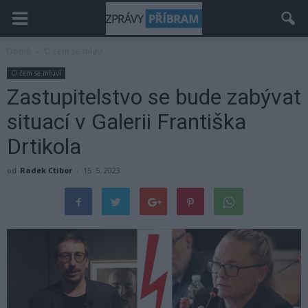
Domů
O čem se mluví
O čem se mluví
Zastupitelstvo se bude zabývat
situací v Galerii Františka
Drtikola
od
Radek Ctibor
-
15. 5. 2023