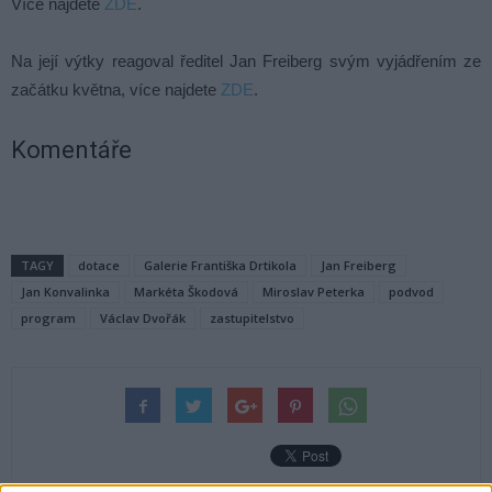
Více najdete
ZDE
.
Na její výtky reagoval ředitel Jan Freiberg svým vyjádřením ze
začátku května, více najdete
ZDE
.
Komentáře
TAGY
dotace
Galerie Františka Drtikola
Jan Freiberg
Jan Konvalinka
Markéta Škodová
Miroslav Peterka
podvod
program
Václav Dvořák
zastupitelstvo