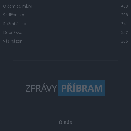
O čem se mluví
469
Sedlčansko
398
Rožmitálsko
341
Dobříšsko
332
Váš názor
305
O nás