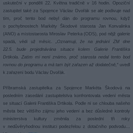
uskuteční v pondělí 22. Května tradičně v 16 hodin. Opoziční
zastupitel také za Spojence Václav Dvořák se ale podivuje nad
tím, proč tento bod nebyl dán do programu rovnou, když
o pochybnostech Markéty Škodové starosta Jan Konvalinka
(ANO) a místostarosta Miroslav Peterka (ODS), pod nějž galerie
spadá, vědí už měsíc.
„Oznamuji, že na jednání ZM dne
22.5. bude projednávána situace kolem Galerie Františka
Drtikola. Zatím mi není známo, proč starosta nedal tento bod
rovnou do programu a má tam být zařazen až dodatečně,“
uvedl
k zařazení bodu Václav Dvořák.
Příbramská zastupitelka za Spojence Markéta Škodová na
posledním zasedání zastupitelstva konfrontovala vedení města
se situací Galerii Františka Drtikola. Podle ní se chlouba našeho
města bez většího zájmu jeho vedení a bez důsledné kontroly
ministerstva kultury změnila za poslední tři roky
v nedůvěryhodnou instituci podezřelou z dotačního podvodu…