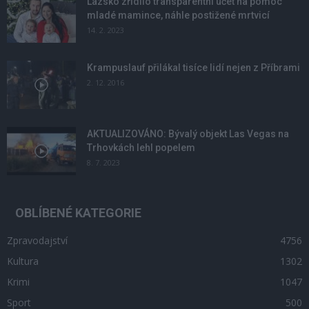
Lazsko zřídilo transparentní účet na pomoc
mladé mamince, náhle postižené mrtvicí
14. 2. 2023
Krampuslauf přilákal tisíce lidí nejen z Příbrami
2. 12. 2016
AKTUALIZOVÁNO: Bývalý objekt Las Vegas na
Trhovkách lehl popelem
8. 7. 2023
OBLÍBENÉ KATEGORIE
Zpravodajství
4756
Kultura
1302
Krimi
1047
Sport
500