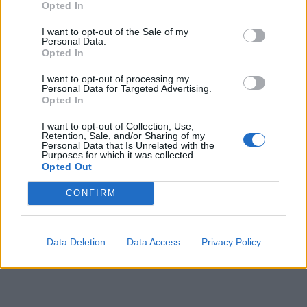
Opted In
Obyvatelé upozorňují na problémy v okolí
I want to opt-out of the Sale of my
náměstí 17. listopadu. Radnice tvrdí, že
Personal Data.
situaci má pod kontrolou
Opted In
O čem se mluví
I want to opt-out of processing my
Personal Data for Targeted Advertising.
Opted In
I want to opt-out of Collection, Use,
Retention, Sale, and/or Sharing of my
Personal Data that Is Unrelated with the
Purposes for which it was collected.
Opted Out
CONFIRM
Data Deletion
Data Access
Privacy Policy