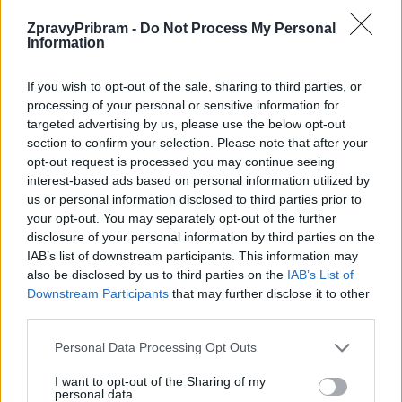
ZpravyPribram -
Do Not Process My Personal
Information
Předchozí článek
Následující článek
Zájemci si dnes mohou
Zastupitelé jednali o dalším
nanečisto vyzkoušet trať
osudu bazénu. Zdá se, že našli
If you wish to opt-out of the sale, sharing to third parties, or
červnového Běhu okolo Pleše
víceméně shodu, ale budou
processing of your personal or sensitive information for
ještě dál jednat
targeted advertising by us, please use the below opt-out
section to confirm your selection. Please note that after your
opt-out request is processed you may continue seeing
interest-based ads based on personal information utilized by
SOUVISEJÍCÍ ČLÁNKY
us or personal information disclosed to third parties prior to
VÍCE OD AUTORA
your opt-out. You may separately opt-out of the further
disclosure of your personal information by third parties on the
IAB’s list of downstream participants. This information may
Parkovací dům jako levná garáž? Opozice
also be disclosed by us to third parties on the
IAB’s List of
zpochybňuje jeho využití
Downstream Participants
that may further disclose it to other
O čem se mluví
third parties.
Stačí občanka, nebo je průkazka nutná?
Personal Data Processing Opt Outs
Příbram řeší jednodušší cestování
I want to opt-out of the Sharing of my
seniorů MHD
O čem se mluví
personal data.