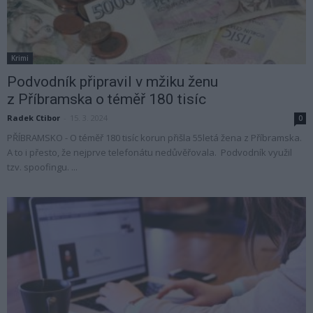
Krimi
Podvodník připravil v mžiku ženu
z Příbramska o téměř 180 tisíc
Radek Ctibor
-
15. 3. 2024
0
PŘÍBRAMSKO - O téměř 180 tisíc korun přišla 55letá žena z Příbramska.
A to i přesto, že nejprve telefonátu nedůvěřovala. Podvodník využil
tzv. spoofingu. ...