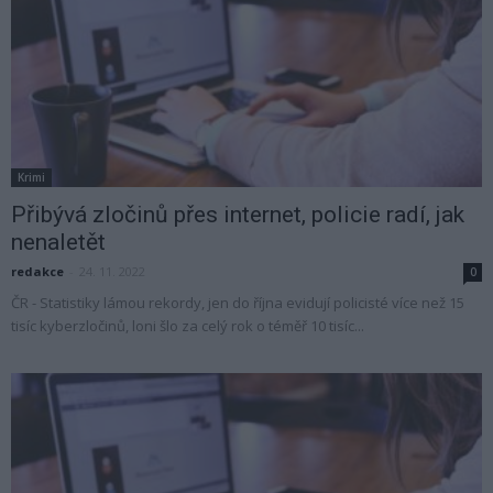
Krimi
Přibývá zločinů přes internet, policie radí, jak
nenaletět
redakce
-
24. 11. 2022
0
ČR - Statistiky lámou rekordy, jen do října evidují policisté více než 15
tisíc kyberzločinů, loni šlo za celý rok o téměř 10 tisíc...