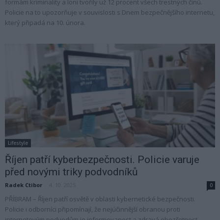
formám kriminality a loni tvořily už 12 procent všech trestných činů.
Policie na to upozorňuje v souvislosti s Dnem bezpečnějšího internetu,
který připadá na 10. února.
Lifestyle
Říjen patří kyberbezpečnosti. Policie varuje
před novými triky podvodníků
Radek Ctibor
-
4. 10. 2025
0
PŘÍBRAM – Říjen patří osvětě v oblasti kybernetické bezpečnosti.
Policie i odborníci připomínají, že nejúčinnější obranou proti
internetovým podvodům je informovanost a zdravá obezřetnost....