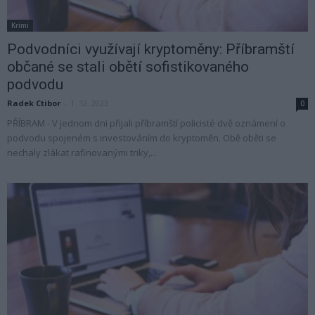
Krimi
Podvodníci využívají kryptoměny: Příbramští
občané se stali obětí sofistikovaného
podvodu
Radek Ctibor
-
1. 12. 2023
0
PŘÍBRAM - V jednom dni přijali příbramští policisté dvě oznámení o
podvodu spojeném s investováním do kryptoměn. Obě oběti se
nechaly zlákat rafinovanými triky,...