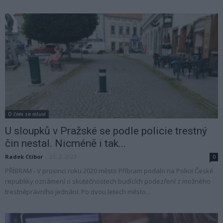
O čem se mluví
U sloupků v Pražské se podle policie trestný
čin nestal. Nicméně i tak...
Radek Ctibor
-
23. 2. 2023
0
PŘÍBRAM - V prosinci roku 2020 město Příbram podalo na Policii České
republiky oznámení o skutečnostech budících podezření z možného
trestněprávního jednání. Po dvou letech město...