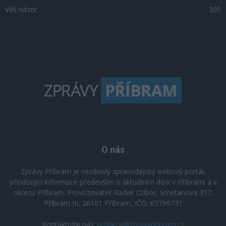
Váš názor
305
O nás
Zprávy Příbram je nezávislý zpravodajský webový portál,
přinášející informace především o aktuálním dění v Příbrami a v
okresu Příbram. Provozovatel: Radek Ctibor, Smetanova 317,
Příbram III, 26101 Příbram, IČO: 63799731
Kontaktujte nás:
redakce@zpravypribram.cz