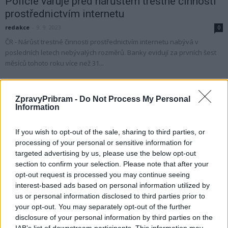
Policie varuje před nárůstem trestné činnosti
prostřednictvím internetu
redakce
-
9. 9. 2023
0
ČR - Nárůst trestné činnosti prostřednictvím internetu nabývá v
posledních letech nebývalých rozměrů. Banky evidují za prvních šest
měsíců tohoto roku více než 31...
ZpravyPribram -
Do Not Process My Personal
Information
If you wish to opt-out of the sale, sharing to third parties, or
processing of your personal or sensitive information for
targeted advertising by us, please use the below opt-out
section to confirm your selection. Please note that after your
opt-out request is processed you may continue seeing
interest-based ads based on personal information utilized by
O čem se mluví
us or personal information disclosed to third parties prior to
Zastupitelstvo se bude zabývat situací
your opt-out. You may separately opt-out of the further
v Galerii Františka Drtikola
disclosure of your personal information by third parties on the
IAB’s list of downstream participants. This information may