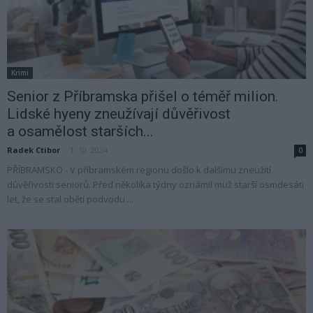
Krimi
Senior z Příbramska přišel o téměř milion.
Lidské hyeny zneužívají důvěřivost
a osamělost starších...
Radek Ctibor
-
1. 10. 2024
0
PŘÍBRAMSKO - V příbramském regionu došlo k dalšímu zneužití
důvěřivosti seniorů. Před několika týdny oznámil muž starší osmdesáti
let, že se stal obětí podvodu....