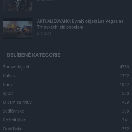
AKTUALIZOVÁNO: Bývalý objekt Las Vegas na
Trhovkách lehl popelem
8. 7. 2023
OBLÍBENÉ KATEGORIE
Zpravodajství
4756
Kultura
1302
Krimi
1047
Sport
500
O čem se mluví
469
Sedlčansko
398
Rožmitálsko
341
Dobříšsko
332