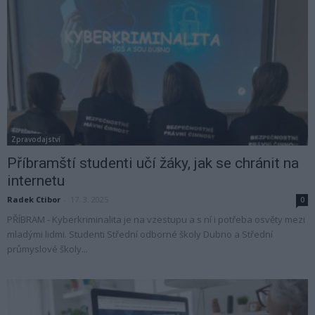
Zpravodajství
Příbramští studenti učí žáky, jak se chránit na
internetu
Radek Ctibor
-
17. 3. 2025
0
PŘÍBRAM - Kyberkriminalita je na vzestupu a s ní i potřeba osvěty mezi
mladými lidmi. Studenti Střední odborné školy Dubno a Střední
průmyslové školy...