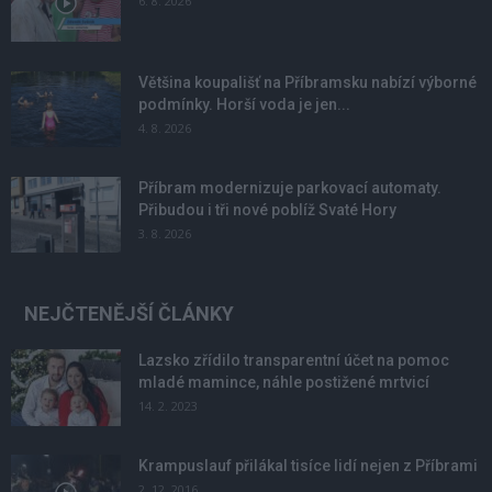
6. 8. 2026
Většina koupališť na Příbramsku nabízí výborné
podmínky. Horší voda je jen...
4. 8. 2026
Příbram modernizuje parkovací automaty.
Přibudou i tři nové poblíž Svaté Hory
3. 8. 2026
NEJČTENĚJŠÍ ČLÁNKY
Lazsko zřídilo transparentní účet na pomoc
mladé mamince, náhle postižené mrtvicí
14. 2. 2023
Krampuslauf přilákal tisíce lidí nejen z Příbrami
2. 12. 2016