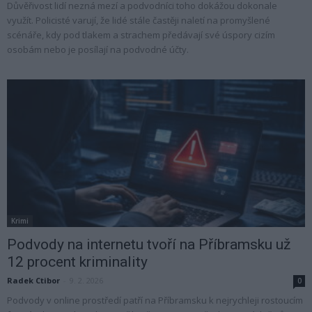
Důvěřivost lidí nezná mezí a podvodníci toho dokážou dokonale
využít. Policisté varují, že lidé stále častěji naletí na promyšlené
scénáře, kdy pod tlakem a strachem předávají své úspory cizím
osobám nebo je posílají na podvodné účty.
Krimi
Podvody na internetu tvoří na Příbramsku už
12 procent kriminality
Radek Ctibor
-
9. 2. 2026
0
Podvody v online prostředí patří na Příbramsku k nejrychleji rostoucím