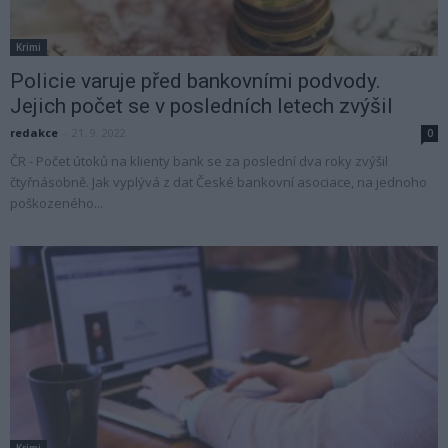
Krimi
Policie varuje před bankovními podvody.
Jejich počet se v posledních letech zvýšil
redakce
-
21. 9. 2022
0
ČR - Počet útoků na klienty bank se za poslední dva roky zvýšil
čtyřnásobně. Jak vyplývá z dat České bankovní asociace, na jednoho
poškozeného...
Krimi