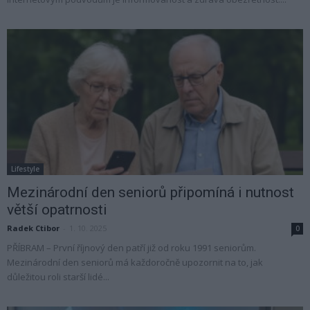
Lifestyle
Mezinárodní den seniorů připomíná i nutnost
větší opatrnosti
Radek Ctibor
-
1. 10. 2025
0
PŘÍBRAM – První říjnový den patří již od roku 1991 seniorům.
Mezinárodní den seniorů má každoročně upozornit na to, jak
důležitou roli starší lidé...