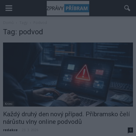
Domů
Tagy
Podvod
Tag: podvod
Krimi
Každý druhý den nový případ. Příbramsko čelí
nárůstu vlny online podvodů
redakce
-
23. 3. 2026
0