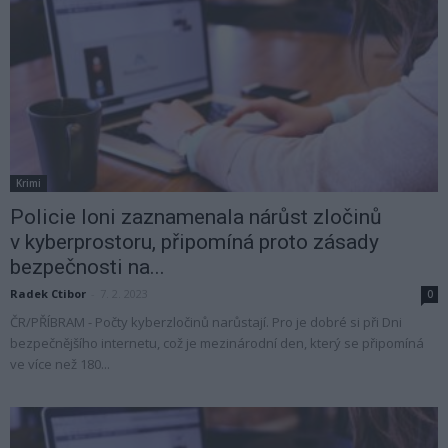
Krimi
Policie loni zaznamenala nárůst zločinů
v kyberprostoru, připomíná proto zásady
bezpečnosti na...
Radek Ctibor
-
7. 2. 2023
0
ČR/PŘÍBRAM - Počty kyberzločinů narůstají. Pro je dobré si při Dni
bezpečnějšího internetu, což je mezinárodní den, který se připomíná
ve více než 180...