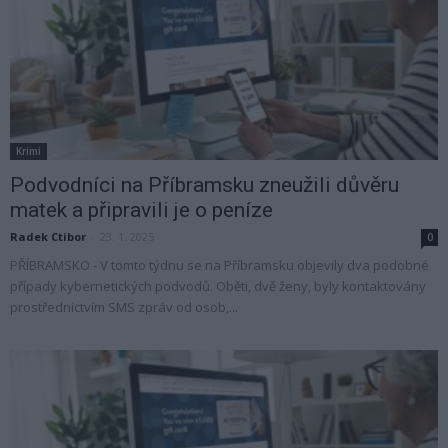
Krimi
Podvodníci na Příbramsku zneužili důvěru
matek a připravili je o peníze
Radek Ctibor
-
23. 1. 2025
0
PŘÍBRAMSKO - V tomto týdnu se na Příbramsku objevily dva podobné
případy kybernetických podvodů. Oběti, dvě ženy, byly kontaktovány
prostřednictvím SMS zpráv od osob,...