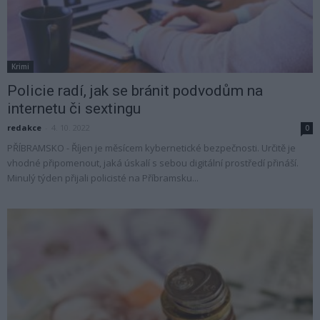
Krimi
Policie radí, jak se bránit podvodům na
internetu či sextingu
redakce
-
4. 10. 2022
0
PŘÍBRAMSKO - Říjen je měsícem kybernetické bezpečnosti. Určitě je
vhodné připomenout, jaká úskalí s sebou digitální prostředí přináší.
Minulý týden přijali policisté na Příbramsku...