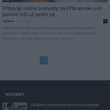
Přibývají online podvody, na Příbramsku jich
policie řeší už sedm za...
redakce
-
25. 7. 2022
0
PŘÍBRAMSKO Počty podvodů v kyberprostoru přibývají. Během
posledního měsíce řešili policisté na Příbramsku sedm případů.
Podvedení lidé přišli celkem o více než šest set...
1
2
NOVINKY
Obděnice vzpomínaly na filmovou legendu