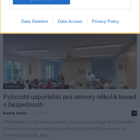
PŘÍBRAM - Příbramská zastupitelka za Spojence Markéta Škodová na
posledním zasedání zastupitelstva konfrontovala vedení města se...
Data Deletion
Data Access
Privacy Policy
Dobříšsko
Policisté uspořádali pro seniory několik besed
o bezpečnosti
Radek Ctibor
-
30. 3. 2023
0
PŘÍBRAMSKO - Příbramští policisté v březnu uspořádali dvě přednášky
o bezpečnosti a prevenci pro starší občany. Zaměřily se nejen na
prevenci podvodů, ale i...