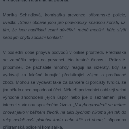
Mon
ika
Sch
ind
lov
á
,
k
om
isa
ř
ka
pre
ven
ce
p
ř
í
b
ram
sk
é
polic
ie
,
u
ved
la
:
„Starší občané jsou pro podvodníky snadnou kořistí, už
tím, že jsou například velmi důvěřiví, méně mobilní, hůře slyší
nebo jim chybí sociální kontakt.”
V poslední době přibývá podvodů v online prostředí. P
ř
ed
n
á
š
ka
se
z
am
ě
ř
ila
ne
jen
na
pre
ven
ci
této trestné činnosti. Policisté
připomněli, že pachatelé mnohdy reagují na inzeráty, kdy se
vydávají za falešné kupující předstírající zájem o prodávané
zboží. Mohou se vydávat také za bankéře či policisty tvrdící, že
jim někdo chce napadnout účet. Někteří podvodníci nabízejí velmi
výhodné zhodnocení jejich úspor nebo jde o seznámení přes
internet s vidinou společného života.
„V kyberprostředí se m
áme
chovat jako v běžném životě, na ulici bychom nikomu jen tak do
ruky nedali naši platební kartu nebo klíč od domu,”
připomíná
příbramská policejní komisařka.