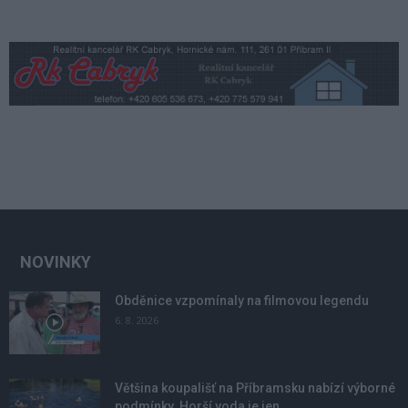
NOVINKY
Obděnice vzpomínaly na filmovou legendu
6. 8. 2026
Většina koupališť na Příbramsku nabízí výborné
podmínky. Horší voda je jen...