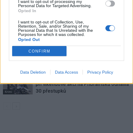
I want to opt-out of processing my
VÍCE OD AUTORA
Personal Data for Targeted Advertising.
Opted In
Festival hudby na zámku Dobříš sází na
I want to opt-out of Collection, Use,
Retention, Sale, and/or Sharing of my
jedinečnou atmosféru. Klasiku propojí
Personal Data that Is Unrelated with the
s dalšími žánry i rodinným programem
Purposes for which it was collected.
Dobříšsko
Opted Out
Vykradených aut na Příbramsku přibylo.
CONFIRM
Policie připomíná: Auto není trezor
Krimi
Data Deletion
Data Access
Privacy Policy
Každý sedmý řidič měl problém. Policie
při víkendové akci na Příbramsku odhalila
30 přestupků
Krimi