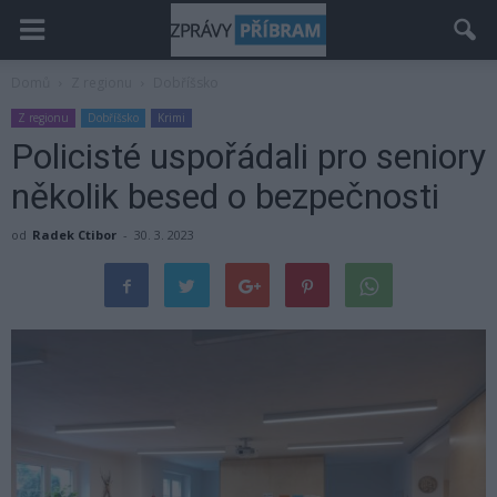
Domů
Z regionu
Dobříšsko
Z regionu
Dobříšsko
Krimi
Policisté uspořádali pro seniory
několik besed o bezpečnosti
od
Radek Ctibor
-
30. 3. 2023