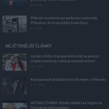
4. 8. 2026
Příbram modernizuje parkovací automaty.
Přibudou i tři nové poblíž Svaté Hory
3. 8. 2026
NEJČTENĚJŠÍ ČLÁNKY
Lazsko zřídilo transparentní účet na pomoc
mladé mamince, náhle postižené mrtvicí
14. 2. 2023
Krampuslauf přilákal tisíce lidí nejen z Příbrami
2. 12. 2016
AKTUALIZOVÁNO: Bývalý objekt Las Vegas na
Trhovkách lehl popelem