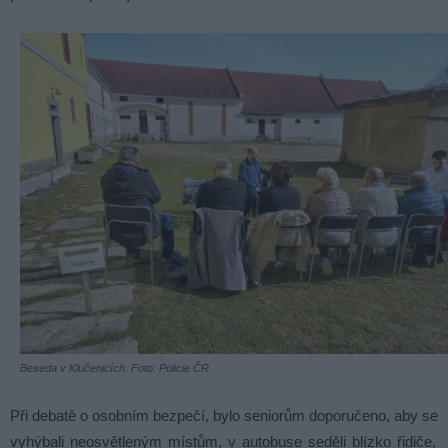
Beseda v Klučenicích. Foto: Policie ČR
Při debatě o osobním bezpečí, bylo senior
ů
m
dop
oru
č
eno
,
ab
y
se
v
y
h
ý
bal
i
ne
os
v
ě
t
len
ý
m
m
í
st
ů
m
,
v
aut
ob
use
sed
ě
li
bl
í
z
ko
ř
idi
č
e
,