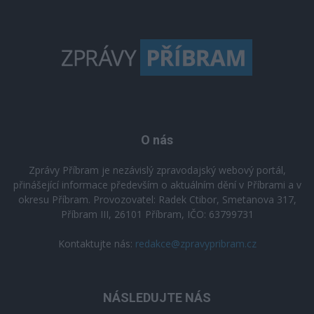
O nás
Zprávy Příbram je nezávislý zpravodajský webový portál,
přinášející informace především o aktuálním dění v Příbrami a v
okresu Příbram. Provozovatel: Radek Ctibor, Smetanova 317,
Příbram III, 26101 Příbram, IČO: 63799731
Kontaktujte nás:
redakce@zpravypribram.cz
NÁSLEDUJTE NÁS