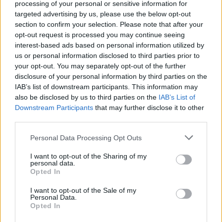
processing of your personal or sensitive information for
targeted advertising by us, please use the below opt-out
TAGY
beseda
bezepečnost
chodci
Dobříš
doprava
section to confirm your selection. Please note that after your
ineternet
Klučenice
Monika Schindlová
podvod
řidiči
opt-out request is processed you may continue seeing
interest-based ads based on personal information utilized by
senioři
us or personal information disclosed to third parties prior to
your opt-out. You may separately opt-out of the further
disclosure of your personal information by third parties on the
IAB’s list of downstream participants. This information may
also be disclosed by us to third parties on the
IAB’s List of
Downstream Participants
that may further disclose it to other
third parties.
Personal Data Processing Opt Outs
Předchozí článek
Následující článek
I want to opt-out of the Sharing of my
Poslední březnový den do
Tomáš Cipra končí ve funkci
personal data.
Pojistky zavítá písničkář a bývalý
ředitele Centra sociálních
Opted In
disident Jaroslav Hutka
a zdravotních služeb
I want to opt-out of the Sale of my
Personal Data.
Opted In
SOUVISEJÍCÍ ČLÁNKY