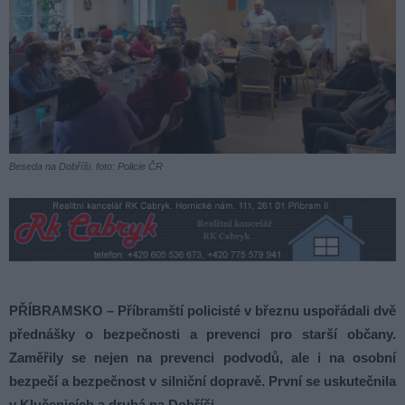
Beseda na Dobříši. foto: Policie ČR
PŘÍBRAMSKO – Příbramští policisté v březnu uspořádali dvě
přednášky o bezpečnosti a prevenci pro starší občany.
Zaměřily se nejen na prevenci podvodů, ale i na osobní
bezpečí a bezpečnost v silniční dopravě.
První se uskutečnila
v Klučenicích a druhá na Dobříši.