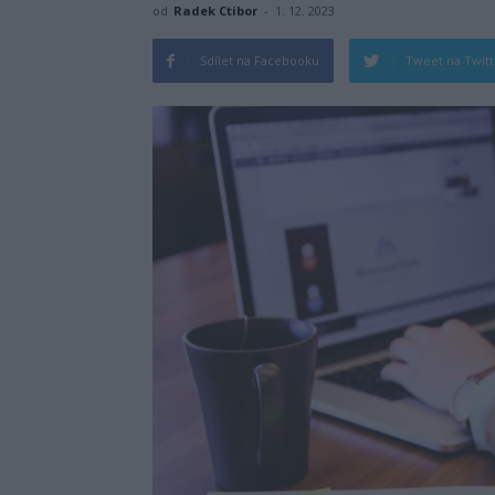
od
Radek Ctibor
-
1. 12. 2023
Sdílet na Facebooku
Tweet na Twit