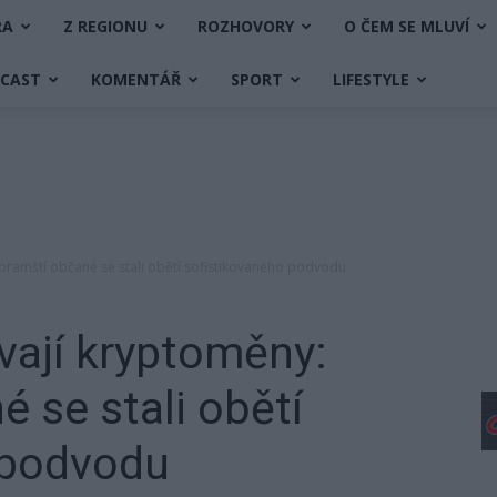
RA
Z REGIONU
ROZHOVORY
O ČEM SE MLUVÍ
DCAST
KOMENTÁŘ
SPORT
LIFESTYLE
íbramští občané se stali obětí sofistikovaného podvodu
vají kryptoměny:
 se stali obětí
 podvodu