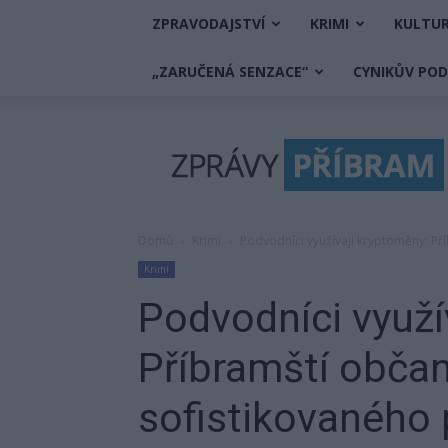
ZPRAVODAJSTVÍ
KRIMI
KULTU
„ZARUČENÁ SENZACE“
CYNIKŮV PO
Zprávy
Příbram
Domů
Krimi
Podvodníci využívají kryptoměny: Př
Krimi
Podvodníci využí
Příbramští občané
sofistikovaného