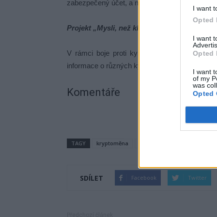
zabezpečený účet, a nikdy nesdělovat informace 
I want t
Opted 
Projekt „Mysli, než klikneš“ pomáhá v boji p
I want 
Advertis
V rámci boje proti kyberkriminalitě je k dispo
Opted 
informace o různých kyberpodvodech. Více se
I want t
of my P
was col
Komentáře
Opted 
TAGY
kryptoměna
peníze
podvod
Policie
SDÍLET
Facebook
Twitter
Předchozí článek