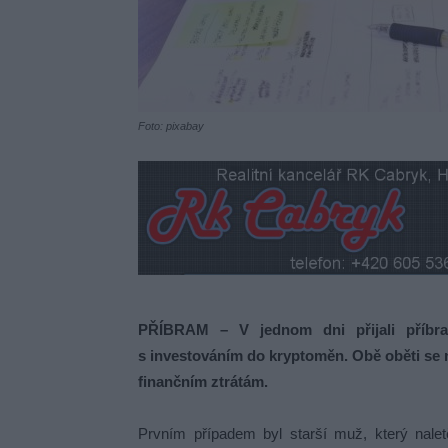
Foto: pixabay
PŘÍBRAM – V jednom dni přijali příbr
s investováním do kryptoměn. Obě oběti se n
finančním ztrátám.
Prvním případem byl starší muž, který naletě