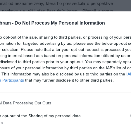
fonát od neznámé ženy, která ho přesvědčila o perspektivě
o poplatku ve výši přes šest tisíc korun.
„Přesně v tomto
alší hovor, tentokrát od muže, instruoval oběť, aby si
bram -
Do Not Process My Personal Information
 částku čtyři a půl tisíce korun. Nakonec poškozený zjistil,
řístupu ke svému počítači odcizili sto tisíc korun z jeho
to opt-out of the sale, sharing to third parties, or processing of your per
 komisařka prevence Monika Schindlová.
formation for targeted advertising by us, please use the below opt-out s
r selection. Please note that after your opt-out request is processed y
eing interest-based ads based on personal information utilized by us or
ušet investice do kryptoměn. I jeho sváděl neznámý hlas
disclosed to third parties prior to your opt-out. You may separately opt-
tou. Poškozený nejprve převedl na účet 120 tisíc korun, ale
losure of your personal information by third parties on the IAB’s list of
blokovány a že k jejich uvolnění musí zaplatit dalších 150
. This information may also be disclosed by us to third parties on the
IA
ztratil tak své peníze.
Participants
that may further disclose it to other third parties.
l Data Processing Opt Outs
ti kyberútokům je osvěta. Je nezbytné být stále obezřetný
o opt-out of the Sharing of my personal data.
Nikdy by nemělo dojít k instalaci neznámých aplikací do
In
eagovat na nesmyslné pokyny, jako je vklad na zdánlivě