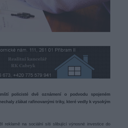
amští policisté dvě oznámení o podvodu spojeném
echaly zlákat rafinovanými triky, které vedly k vysokým
l reklamě na sociální síti slibující výnosné investice do