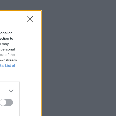
sonal or
ection to
ou may
 personal
out of the
 downstream
B’s List of