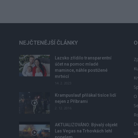
NEJČTENĚJŠÍ ČLÁNKY
O
Lazsko zřídilo transparentní
Zp
účet na pomoc mladé
Ku
mamince, náhle postižené
mrtvicí
Kr
14. 2. 2023
Sp
Krampuslauf přilákal tisíce lidí
O
nejen z Příbrami
S
2. 12. 2016
R
D
u
AKTUALIZOVÁNO: Bývalý objekt
Las Vegas na Trhovkách lehl
V
popelem