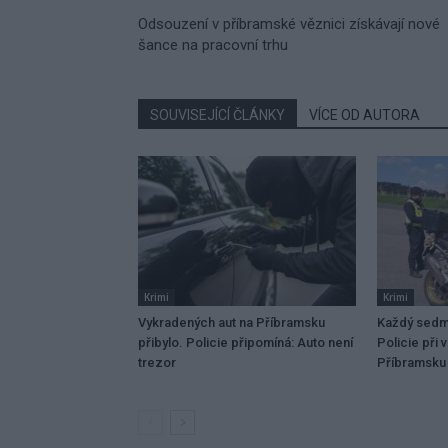
Odsouzení v příbramské věznici získávají nové
šance na pracovní trhu
SOUVISEJÍCÍ ČLÁNKY
VÍCE OD AUTORA
Krimi
Krimi
Vykradených aut na Příbramsku
Každý sedmý
přibylo. Policie připomíná: Auto není
Policie při 
trezor
Příbramsku 