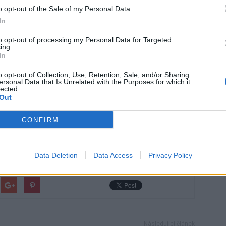
o platební kartě přes telefon či e-maily.
o opt-out of the Sale of my Personal Data.
In
roti kyberkriminalitě
to opt-out of processing my Personal Data for Targeted
ing.
zici projekt „Mysli, než klikneš“, který poskytuje užitečné
In
 dozvíte na
odkaz na bezpečnapribram.cz/kyberkriminalita
.
o opt-out of Collection, Use, Retention, Sale, and/or Sharing
ersonal Data that Is Unrelated with the Purposes for which it
lected.
Out
CONFIRM
 ČR
Příbram
Data Deletion
Data Access
Privacy Policy
Následující článek