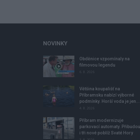
NOVINKY
Obděnice vzpomínaly na
filmovou legendu
6. 8. 2026
Většina koupališť na
Příbramsku nabízí výborné
podmínky. Horší voda je jen...
4. 8. 2026
Příbram modernizuje
parkovací automaty. Přibudo
i tři nové poblíž Svaté Hory
3. 8. 2026