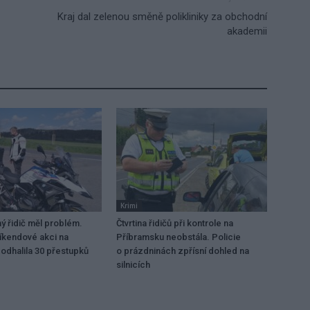
Kraj dal zelenou směně polikliniky za obchodní
akademii
Krimi
 řidič měl problém.
Čtvrtina řidičů při kontrole na
víkendové akci na
Příbramsku neobstála. Policie
odhalila 30 přestupků
o prázdninách zpřísní dohled na
silnicích