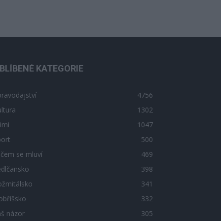
BLÍBENÉ KATEGORIE
ravodajství
4756
ltura
1302
imi
1047
ort
500
 čem se mluví
469
edlčansko
398
ožmitálsko
341
obříšsko
332
áš názor
305