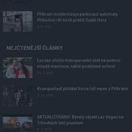
Příbram modernizuje parkovací automaty.
Přibudou i tři nové poblíž Svaté Hory
3. 8. 2026
NEJČTENĚJŠÍ ČLÁNKY
Lazsko zřídilo transparentní účet na pomoc
mladé mamince, náhle postižené mrtvicí
14. 2. 2023
Krampuslauf přilákal tisíce lidí nejen z Příbrami
2. 12. 2016
AKTUALIZOVÁNO: Bývalý objekt Las Vegas na
Trhovkách lehl popelem
8. 7. 2023