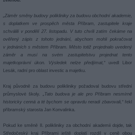
„Záměr směny budovy polikliniky za budovu obchodní akademie,
s doplatkem ve prospěch města Příbram, zastupitele kraje
schválili v pondělí 27. listopadu. V tuto chvíli zatím čekáme na
ověřený zápis z tohoto jednání, abychom mohli pokračovat
v jednáních s městem Příbram. Město totiž projednalo uvedený
záměr a musí na svém zastupitelstvu projednat tento
majetkoprávní úkon. Výsledek nelze předjímat,“
uvedl Libor
Lesák, radní pro oblast investic a majetku.
Kraj původně za budovu polikliniky požadoval budovu střední
průmyslové školy.
„Tato budova je ale pro Příbram nesmírně
historicky cenná a té bychom se opravdu neradi zbavovali,“
řekl
příbramský starosta Jan Konvalinka.
Pokud ke směně II. polikliniky za obchodní akademii dojde, tak
Středočeský kraj Příbrami ještě doplatí rozdíl v ceně obou