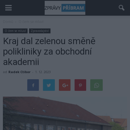
Domů
O čem se mluví
O čem se mluví
Zpravodajství
Kraj dal zelenou směně
polikliniky za obchodní
akademii
od
Radek Ctibor
-
1. 12. 2023