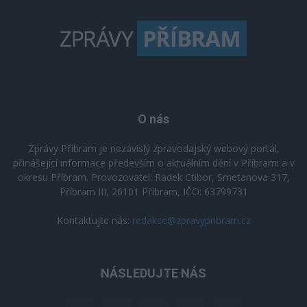
O nás
Zprávy Příbram je nezávislý zpravodajský webový portál,
přinášející informace především o aktuálním dění v Příbrami a v
okresu Příbram. Provozovatel: Radek Ctibor, Smetanova 317,
Příbram III, 26101 Příbram, IČO: 63799731
Kontaktujte nás:
redakce@zpravypribram.cz
NÁSLEDUJTE NÁS