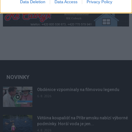
Data Deletion
Data Access
Privacy Policy
NOVINKY
Obděnice vzpomínaly na filmovou legendu
6. 8. 2026
Většina koupališť na Příbramsku nabízí výborné
podmínky. Horší voda je jen...
4. 8. 2026