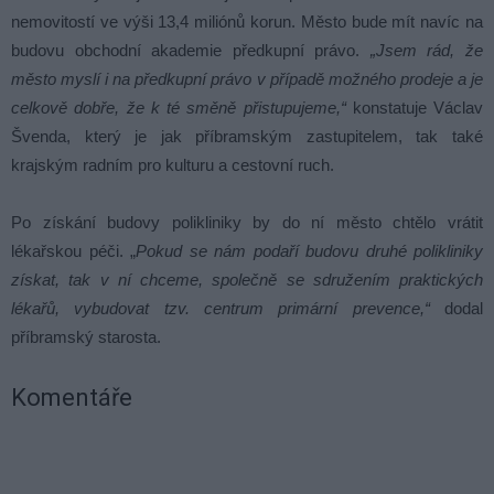
nemovitostí ve výši 13,4 miliónů korun. Město bude mít navíc na
budovu obchodní akademie předkupní právo.
„Jsem rád, že
město myslí i na předkupní právo v případě možného prodeje a je
celkově dobře, že k té směně přistupujeme,“
konstatuje Václav
Švenda, který je jak příbramským zastupitelem, tak také
krajským radním pro kulturu a cestovní ruch.
Po získání budovy polikliniky by do ní město chtělo vrátit
lékařskou péči. „
Pokud se nám podaří budovu druhé polikliniky
získat, tak v ní chceme, společně se sdružením praktických
lékařů, vybudovat tzv. centrum primární prevence,“
dodal
příbramský starosta.
Komentáře