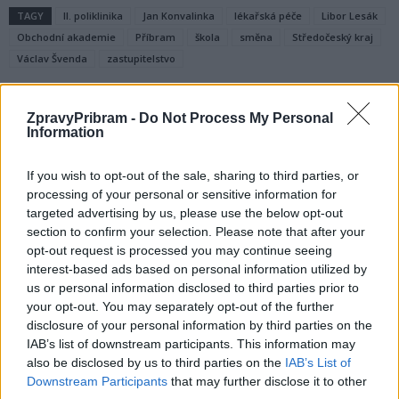
TAGY
II. poliklinika
Jan Konvalinka
lékařská péče
Libor Lesák
Obchodní akademie
Příbram
škola
směna
Středočeský kraj
Václav Švenda
zastupitelstvo
ZpravyPribram -
Do Not Process My Personal
Information
If you wish to opt-out of the sale, sharing to third parties, or
processing of your personal or sensitive information for
targeted advertising by us, please use the below opt-out
section to confirm your selection. Please note that after your
Předchozí článek
Následující článek
opt-out request is processed you may continue seeing
Podvodníci využívají kryptoměny:
Rada města vybrala novou
interest-based ads based on personal information utilized by
Příbramští občané se stali obětí
ředitelku Galerie Františka
us or personal information disclosed to third parties prior to
sofistikovaného podvodu
Drtikola
your opt-out. You may separately opt-out of the further
disclosure of your personal information by third parties on the
IAB’s list of downstream participants. This information may
also be disclosed by us to third parties on the
IAB’s List of
SOUVISEJÍCÍ ČLÁNKY
Downstream Participants
that may further disclose it to other
VÍCE OD AUTORA