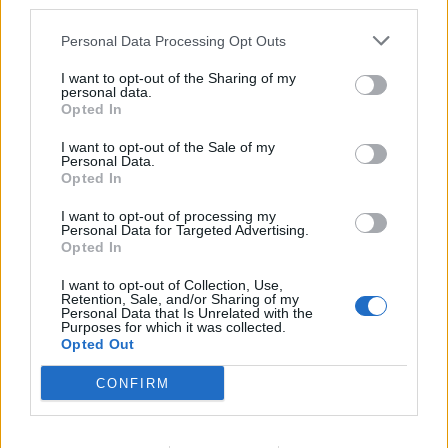
third parties.
Většina koupališť na Příbramsku nabízí
Personal Data Processing Opt Outs
výborné podmínky. Horší voda je jen na
I want to opt-out of the Sharing of my
Živohošti
personal data.
Zpravodajství
Opted In
Příbram modernizuje parkovací automaty.
I want to opt-out of the Sale of my
Přibudou i tři nové poblíž Svaté Hory
Personal Data.
Opted In
Zpravodajství
I want to opt-out of processing my
Personal Data for Targeted Advertising.
Středočeský kraj upravil pravidla soutěže.
Opted In
Obce nově získají body i za předcházení
vzniku odpadu
Zpravodajství
I want to opt-out of Collection, Use,
Retention, Sale, and/or Sharing of my
Personal Data that Is Unrelated with the
Purposes for which it was collected.
Opted Out
CONFIRM