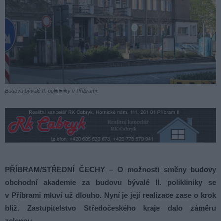
Budova bývalé II. polikliniky v Příbrami.
PŘÍBRAM/STŘEDNÍ ČECHY – O možnosti směny budovy
obchodní akademie za budovu bývalé II. polikliniky se
v Příbrami mluví už dlouho. Nyní je její realizace zase o krok
blíž. Zastupitelstvo Středočeského kraje dalo záměru
zelenou.