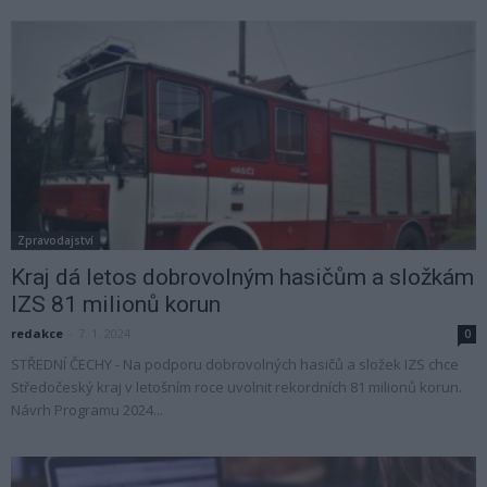
Zpravodajství
Kraj dá letos dobrovolným hasičům a složkám
IZS 81 milionů korun
redakce
-
7. 1. 2024
0
STŘEDNÍ ČECHY - Na podporu dobrovolných hasičů a složek IZS chce
Středočeský kraj v letošním roce uvolnit rekordních 81 milionů korun.
Návrh Programu 2024...