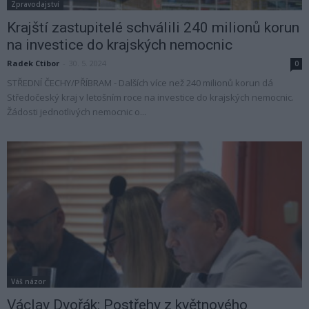
Zpravodajství
Krajští zastupitelé schválili 240 milionů korun
na investice do krajských nemocnic
Radek Ctibor
-
30. 5. 2024
0
STŘEDNÍ ČECHY/PŘÍBRAM - Dalších více než 240 milionů korun dá
Středočeský kraj v letošním roce na investice do krajských nemocnic.
Žádosti jednotlivých nemocnic o...
Váš názor
Václav Dvořák: Postřehy z květnového