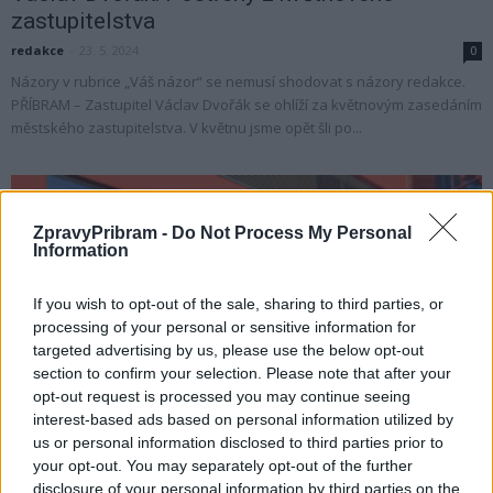
zastupitelstva
redakce
-
23. 5. 2024
0
Názory v rubrice „Váš názor“ se nemusí shodovat s názory redakce.
PŘÍBRAM – Zastupitel Václav Dvořák se ohlíží za květnovým zasedáním
městského zastupitelstva. V květnu jsme opět šli po...
ZpravyPribram -
Do Not Process My Personal
Information
If you wish to opt-out of the sale, sharing to third parties, or
processing of your personal or sensitive information for
targeted advertising by us, please use the below opt-out
section to confirm your selection. Please note that after your
opt-out request is processed you may continue seeing
Zpravodajství
interest-based ads based on personal information utilized by
Na investice do krajských nemocnic je
us or personal information disclosed to third parties prior to
vyhrazeno více než 240 milionů...
your opt-out. You may separately opt-out of the further
disclosure of your personal information by third parties on the
redakce
-
15. 5. 2024
0