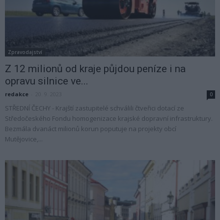
Zpravodajství
Z 12 milionů od kraje půjdou peníze i na
opravu silnice ve...
redakce
-
20. 9. 2023
0
STŘEDNÍ ČECHY - Krajští zastupitelé schválili čtveřici dotací ze
Středočeského Fondu homogenizace krajské dopravní infrastruktury.
Bezmála dvanáct milionů korun poputuje na projekty obcí
Mutějovice,...