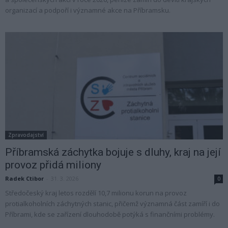
organizací a podpoří i významné akce na Příbramsku.
Zpravodajství
Příbramská záchytka bojuje s dluhy, kraj na její
provoz přidá miliony
Radek Ctibor
-
31. 3. 2026
0
Středočeský kraj letos rozdělí 10,7 milionu korun na provoz
protialkoholních záchytných stanic, přičemž významná část zamíří i do
Příbrami, kde se zařízení dlouhodobě potýká s finančními problémy.