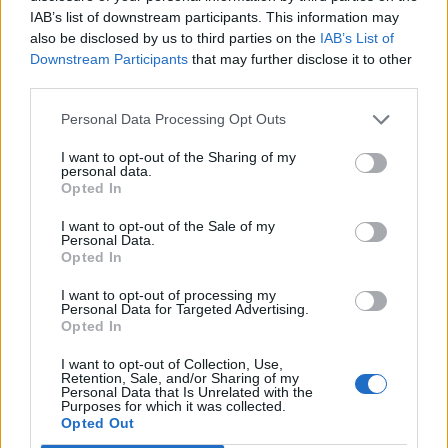
IAB’s list of downstream participants. This information may
STŘEDNÍ ČECHY/PŘÍBRAM - Dalších více než 240 milionů korun chce
also be disclosed by us to third parties on the
IAB’s List of
Středočeský kraj v letošním roce dát na investice do krajských
Downstream Participants
that may further disclose it to other
nemocnic. Žádosti jednotlivých nemocnic...
third parties.
Personal Data Processing Opt Outs
I want to opt-out of the Sharing of my
personal data.
Opted In
I want to opt-out of the Sale of my
Personal Data.
Opted In
I want to opt-out of processing my
Personal Data for Targeted Advertising.
Krimi
Opted In
Podvodník připravil v mžiku ženu
I want to opt-out of Collection, Use,
z Příbramska o téměř 180 tisíc
Retention, Sale, and/or Sharing of my
Personal Data that Is Unrelated with the
Radek Ctibor
-
15. 3. 2024
0
Purposes for which it was collected.
Opted Out
PŘÍBRAMSKO - O téměř 180 tisíc korun přišla 55letá žena z Příbramska.