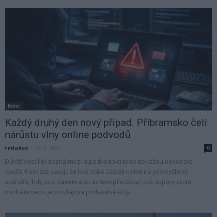
Krimi
Každý druhý den nový případ. Příbramsko čelí
nárůstu vlny online podvodů
redakce
-
23. 3. 2026
0
Důvěřivost lidí nezná mezí a podvodníci toho dokážou dokonale
využít. Policisté varují, že lidé stále častěji naletí na promyšlené
scénáře, kdy pod tlakem a strachem předávají své úspory cizím
osobám nebo je posílají na podvodné účty.