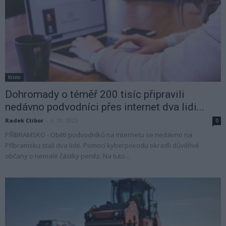
Krimi
Dohromady o téměř 200 tisíc připravili
nedávno podvodníci přes internet dva lidi...
Radek Ctibor
-
5. 10. 2023
0
PŘÍBRAMSKO - Obětí podvodníků na internetu se nedávno na
Příbramsku stali dva lidé. Pomocí kyberpovodu okradli důvěřivé
občany o nemalé částky peněz. Na tuto...