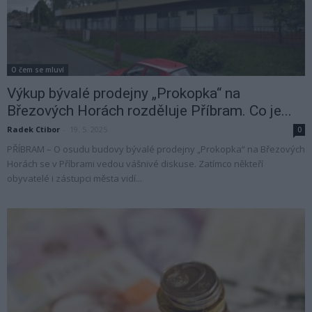
O čem se mluví
Výkup bývalé prodejny „Prokopka“ na
Březových Horách rozděluje Příbram. Co je...
Radek Ctibor
-
19. 5. 2025
0
PŘÍBRAM – O osudu budovy bývalé prodejny „Prokopka“ na Březových
Horách se v Příbrami vedou vášnivé diskuse. Zatímco někteří
obyvatelé i zástupci města vidí...