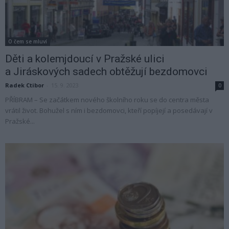
O čem se mluví
Děti a kolemjdoucí v Pražské ulici
a Jiráskových sadech obtěžují bezdomovci
Radek Ctibor
-
15. 9. 2023
0
PŘÍBRAM – Se začátkem nového školního roku se do centra města
vrátil život. Bohužel s ním i bezdomovci, kteří popíjejí a posedávají v
Pražské...