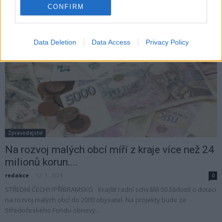
A to i přesto, že nejprve telefonátu nedůvěřovala. Podvodník využil
CONFIRM
tzv. spoofingu. ...
Data Deletion
Data Access
Privacy Policy
Zpravodajství
Na rozvoj malých obcí míří z kraje více než 24
milionů korun....
redakce
-
12. 1. 2024
0
STŘEDNÍ ČECHY/PŘÍBRAMSKO - Krajští radní schválili 50 žádostí o dotaci
na rozvoj malých obcí do 2000 obyvatel. Na projekty bude ze
Středočeského Fondu obnovy...