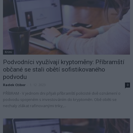
Krimi
Podvodníci využívají kryptoměny: Příbramští
občané se stali obětí sofistikovaného
podvodu
Radek Ctibor
-
1. 12. 2023
0
PŘÍBRAM - V jednom dni přijali příbramští policisté dvě oznámení o
podvodu spojeném s investováním do kryptoměn. Obě oběti se
nechaly zlákat rafinovanými triky,...