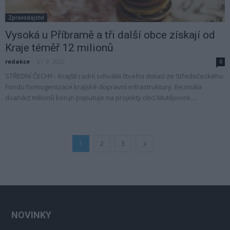
Zpravodajství
Vysoká u Příbramě a tři další obce získají od
Kraje téměř 12 milionů
redakce
-
27. 8. 2023
0
STŘEDNÍ ČECHY - Krajští radní schválili čtveřici dotací ze Středočeského
Fondu homogenizace krajské dopravní infrastruktury. Bezmála
dvanáct milionů korun poputuje na projekty obcí Mutějovice,...
1
2
3
NOVINKY