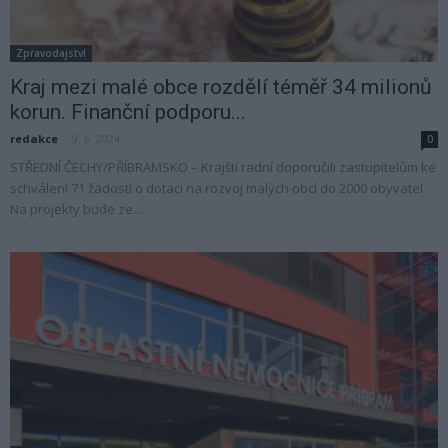
Zpravodajství
Kraj mezi malé obce rozdělí téměř 34 milionů
korun. Finanční podporu...
redakce
-
9. 6. 2024
0
STŘEDNÍ ČECHY/PŘÍBRAMSKO – Krajští radní doporučili zastupitelům ke
schválení 71 žádostí o dotaci na rozvoj malých obcí do 2000 obyvatel.
Na projekty bude ze...