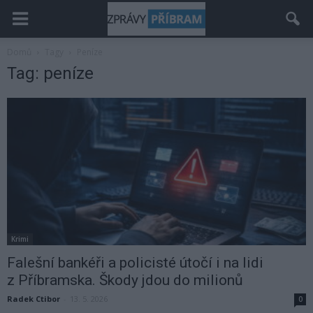
Domů
Tagy
Peníze
Tag: peníze
Krimi
Falešní bankéři a policisté útočí i na lidi
z Příbramska. Škody jdou do milionů
Radek Ctibor
-
13. 5. 2026
0