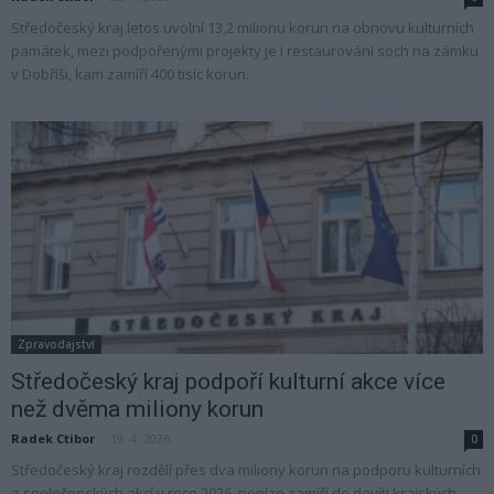
Středočeský kraj letos uvolní 13,2 milionu korun na obnovu kulturních
památek, mezi podpořenými projekty je i restaurování soch na zámku
v Dobříši, kam zamíří 400 tisíc korun.
Zpravodajství
Středočeský kraj podpoří kulturní akce více
než dvěma miliony korun
Radek Ctibor
-
19. 4. 2026
0
Středočeský kraj rozdělí přes dva miliony korun na podporu kulturních
a společenských akcí v roce 2026, peníze zamíří do devíti krajských