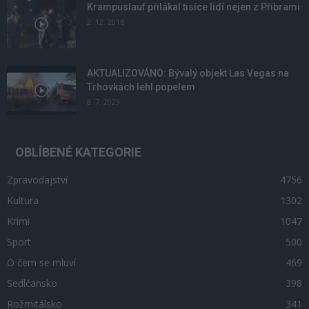
Krampuslauf přilákal tisíce lidí nejen z Příbrami
2. 12. 2016
AKTUALIZOVÁNO: Bývalý objekt Las Vegas na
Trhovkách lehl popelem
8. 7. 2023
OBLÍBENÉ KATEGORIE
Zpravodajství
4756
Kultura
1302
Krimi
1047
Sport
500
O čem se mluví
469
Sedlčansko
398
Rožmitálsko
341