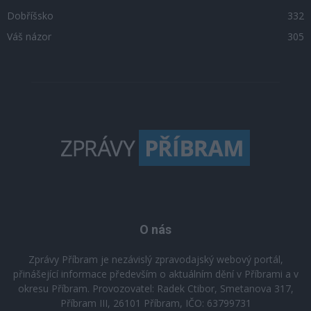
Dobříšsko
332
Váš názor
305
O nás
Zprávy Příbram je nezávislý zpravodajský webový portál,
přinášející informace především o aktuálním dění v Příbrami a v
okresu Příbram. Provozovatel: Radek Ctibor, Smetanova 317,
Příbram III, 26101 Příbram, IČO: 63799731