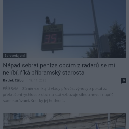
Zpravodajství
Nápad sebrat peníze obcím z radarů se mi
nelíbí, říká příbramský starosta
Radek Ctibor
-
18. 11. 2025
0
PŘÍBRAM – Záměr vznikající vlády převést výnosy z pokut za
překročení rychlosti z obcí na stát vzbuzuje silnou nevoli napříč
samosprávami. Kriticky jej hodnotí...