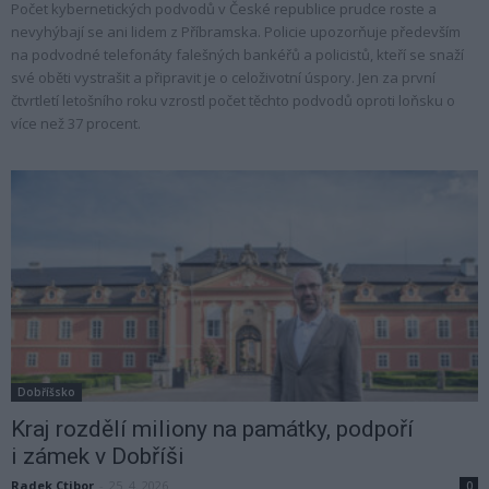
Počet kybernetických podvodů v České republice prudce roste a
nevyhýbají se ani lidem z Příbramska. Policie upozorňuje především
na podvodné telefonáty falešných bankéřů a policistů, kteří se snaží
své oběti vystrašit a připravit je o celoživotní úspory. Jen za první
čtvrtletí letošního roku vzrostl počet těchto podvodů oproti loňsku o
více než 37 procent.
Dobříšsko
Kraj rozdělí miliony na památky, podpoří
i zámek v Dobříši
Radek Ctibor
-
25. 4. 2026
0