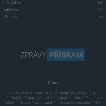
Rožmitálsko
341
Dobříšsko
332
Váš názor
305
O nás
Zprávy Příbram je nezávislý zpravodajský webový portál,
přinášející informace především o aktuálním dění v Příbrami a v
okresu Příbram. Provozovatel: Radek Ctibor, Smetanova 317,