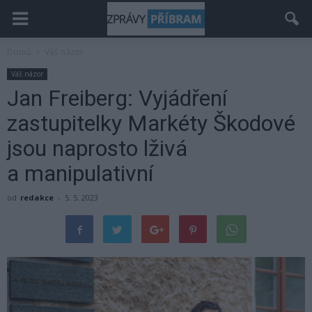
Domů
Váš názor
Váš názor
Jan Freiberg: Vyjádření
zastupitelky Markéty Škodové
jsou naprosto lživá
a manipulativní
od
redakce
-
5. 5. 2023