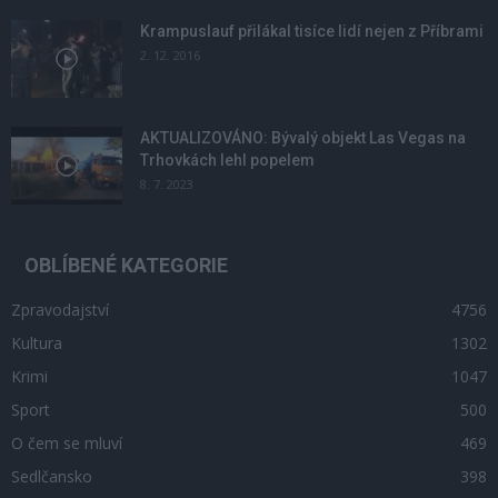
Krampuslauf přilákal tisíce lidí nejen z Příbrami
2. 12. 2016
AKTUALIZOVÁNO: Bývalý objekt Las Vegas na
Trhovkách lehl popelem
8. 7. 2023
OBLÍBENÉ KATEGORIE
Zpravodajství
4756
Kultura
1302
Krimi
1047
Sport
500
O čem se mluví
469
Sedlčansko
398