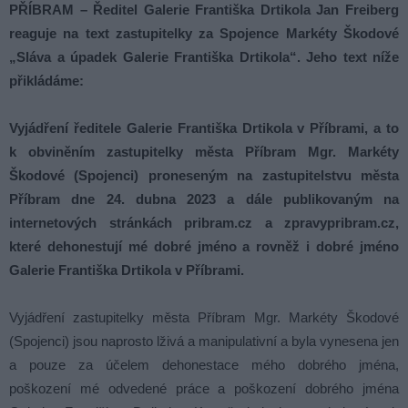
PŘÍBRAM – Ředitel Galerie Františka Drtikola Jan Freiberg
reaguje na text zastupitelky za Spojence Markéty Škodové
„Sláva a úpadek Galerie Františka Drtikola“. Jeho text níže
přikládáme:
Vyjádření ředitele Galerie Františka Drtikola v Příbrami, a to
k obviněním zastupitelky města Příbram Mgr. Markéty
Škodové (Spojenci) proneseným na zastupitelstvu města
Příbram dne 24. dubna 2023 a dále publikovaným na
internetových stránkách pribram.cz a zpravypribram.cz,
které dehonestují mé dobré jméno a rovněž i dobré jméno
Galerie Františka Drtikola v Příbrami.
Vyjádření zastupitelky města Příbram Mgr. Markéty Škodové
(Spojenci) jsou naprosto lživá a manipulativní a byla vynesena jen
a pouze za účelem dehonestace mého dobrého jména,
poškození mé odvedené práce a poškození dobrého jména