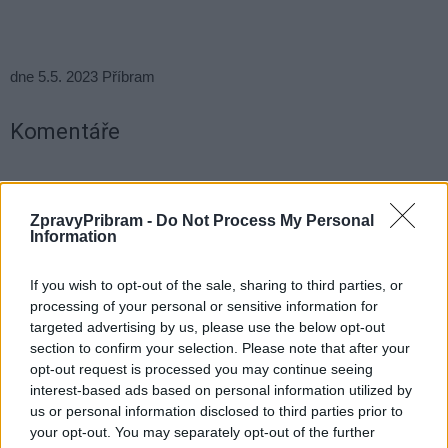
dne 5.5. 2023 Příbram
Komentáře
ZpravyPribram -
Do Not Process My Personal
Information
TAGY
Galerie Františka Drtikola
Jan Freiberg
Markéta Škodová
obvinění
pochybení
Příbram
provoz
reakce
Spojenci
If you wish to opt-out of the sale, sharing to third parties, or
processing of your personal or sensitive information for
targeted advertising by us, please use the below opt-out
section to confirm your selection. Please note that after your
opt-out request is processed you may continue seeing
interest-based ads based on personal information utilized by
us or personal information disclosed to third parties prior to
your opt-out. You may separately opt-out of the further