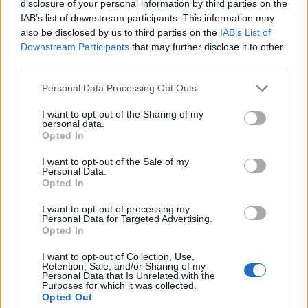
disclosure of your personal information by third parties on the
Předchozí článek
Následující článek
IAB’s list of downstream participants. This information may
V Brdech vznikají nové tůně
Květen patří v Příbrami cyklistice
also be disclosed by us to third parties on the
IAB’s List of
Downstream Participants
that may further disclose it to other
third parties.
SOUVISEJÍCÍ ČLÁNKY
Personal Data Processing Opt Outs
VÍCE OD AUTORA
I want to opt-out of the Sharing of my
personal data.
Vedení města po roce otočilo. Zastupitel
Opted In
Václav Dvořák připomíná ztracený čas
I want to opt-out of the Sale of my
u 2. polikliniky
Váš názor
Personal Data.
Opted In
Opoziční zastupitel Václav Dvořák
I want to opt-out of processing my
kritizuje vedení města. Krátké
Personal Data for Targeted Advertising.
Opted In
zastupitelstvo podle něj odhalilo staré
Váš názor
problémy
I want to opt-out of Collection, Use,
Retention, Sale, and/or Sharing of my
Personal Data that Is Unrelated with the
Václav Dvořák k dubnovému
Purposes for which it was collected.
zastupitelstvu. Prodej školy, dotace
Opted Out