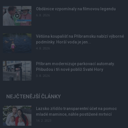
Obděnice vzpomínaly na filmovou legendu
6. 8. 2026
Většina koupališť na Příbramsku nabízí výborné
podmínky. Horší voda je jen...
4. 8. 2026
Příbram modernizuje parkovací automaty.
Přibudou i tři nové poblíž Svaté Hory
3. 8. 2026
NEJČTENĚJŠÍ ČLÁNKY
Lazsko zřídilo transparentní účet na pomoc
mladé mamince, náhle postižené mrtvicí
14. 2. 2023