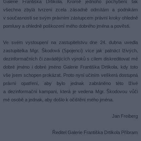
Galerie Františka Drtikola. Kromě jednoho pochybení tak
všechna zbylá tvrzení zcela zásadně odmítám a podnikám
v současnosti se svým právním zástupcem právní kroky ohledně
pomluvy a ohledně poškození mého dobrého jména a pověsti.
Ve svém vystoupení na zastupitelstvu dne 24. dubna uvedla
zastupitelka Mgr. Škodová (Spojenci) více jak patnáct lživých,
dezinformačních či zavádějících výroků s cílem diskreditovat mé
dobré jméno i dobré jméno Galerie Františka Drtikola, kdy toto
vše jsem schopen prokázat. Proto nyní učiním veškerá dostupná
právní opatření, aby bylo jednak zabráněno této lživé
a dezinformační kampani, která je vedena Mgr. Škodovou vůči
mé osobě a jednak, aby došlo k očištění mého jména.
Jan Freiberg
Ředitel Galerie Františka Drtikola Příbram