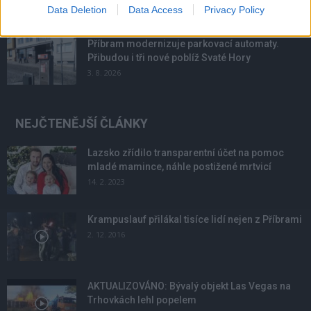
4. 8. 2026
Data Deletion
Data Access
Privacy Policy
Příbram modernizuje parkovací automaty.
Přibudou i tři nové poblíž Svaté Hory
3. 8. 2026
NEJČTENĚJŠÍ ČLÁNKY
Lazsko zřídilo transparentní účet na pomoc
mladé mamince, náhle postižené mrtvicí
14. 2. 2023
Krampuslauf přilákal tisíce lidí nejen z Příbrami
2. 12. 2016
AKTUALIZOVÁNO: Bývalý objekt Las Vegas na
Trhovkách lehl popelem