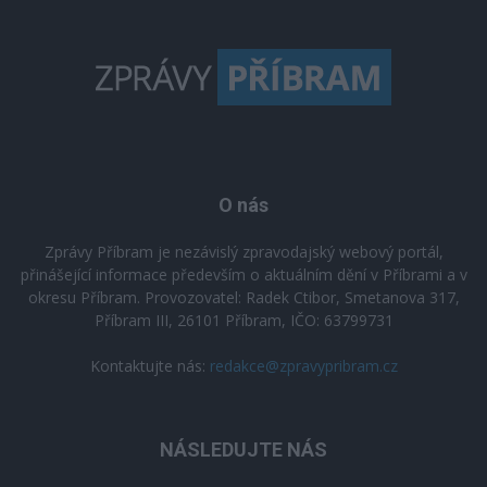
O nás
Zprávy Příbram je nezávislý zpravodajský webový portál,
přinášející informace především o aktuálním dění v Příbrami a v
okresu Příbram. Provozovatel: Radek Ctibor, Smetanova 317,
Příbram III, 26101 Příbram, IČO: 63799731
Kontaktujte nás:
redakce@zpravypribram.cz
NÁSLEDUJTE NÁS