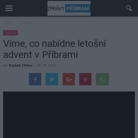
Domů
Kultura
Kultura
Víme, co nabídne letošní
advent v Příbrami
od
Radek Ctibor
-
20. 11. 2025