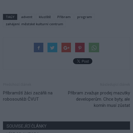
TAGY
advent
kluziště
Příbram
program
zahájení. městské kulturní centrum
Předchozí článek
Následující článek
Příbramští žáci zazářili na
Příbram zvažuje prodej mazutky
robosoutěži ČVUT
developerům. Chce byty, ale
komín musí zůstat
SOUVISEJÍCÍ ČLÁNKY