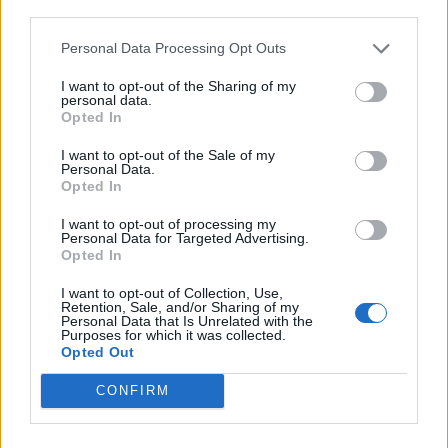
third parties.
Personal Data Processing Opt Outs
I want to opt-out of the Sharing of my
personal data.
Opted In
I want to opt-out of the Sale of my
Personal Data.
Opted In
I want to opt-out of processing my
Personal Data for Targeted Advertising.
Opted In
NOVINKY
I want to opt-out of Collection, Use,
Retention, Sale, and/or Sharing of my
Obděnice vzpomínaly na filmovou legendu
Personal Data that Is Unrelated with the
Purposes for which it was collected.
6. 8. 2026
Opted Out
CONFIRM
Většina koupališť na Příbramsku nabízí výborné
podmínky. Horší voda je jen...