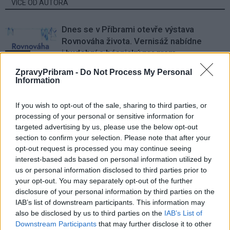
VÍCE OD AUTORA
Dnes se v Příbrami otevře výstava
Rovnováha života. Vernisáž nabídne
i hudební a básnický program
Kultura
ZpravyPribram -
Do Not Process My Personal
Festival hudby na zámku Dobříš sází na
Information
jedinečnou atmosféru. Klasiku propojí
s dalšími žánry i rodinným programem
Dobříšsko
If you wish to opt-out of the sale, sharing to third parties, or
processing of your personal or sensitive information for
targeted advertising by us, please use the below opt-out
Fesťáczek Presents poprvé míří do
section to confirm your selection. Please note that after your
Lesního divadla Skalka. Nabídne hudbu,
opt-out request is processed you may continue seeing
divadlo i tvořivé dílny
Kultura
interest-based ads based on personal information utilized by
us or personal information disclosed to third parties prior to
your opt-out. You may separately opt-out of the further
disclosure of your personal information by third parties on the
IAB’s list of downstream participants. This information may
also be disclosed by us to third parties on the
IAB’s List of
Downstream Participants
that may further disclose it to other