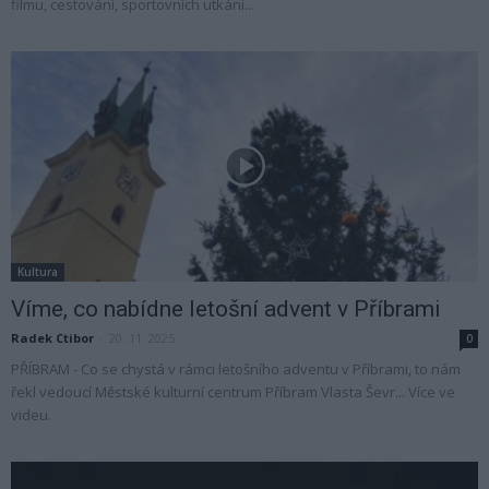
filmu, cestování, sportovních utkání...
Kultura
Víme, co nabídne letošní advent v Příbrami
Radek Ctibor
-
20. 11. 2025
0
PŘÍBRAM - Co se chystá v rámci letošního adventu v Příbrami, to nám
řekl vedoucí Městské kulturní centrum Příbram Vlasta Ševr... Více ve
videu.