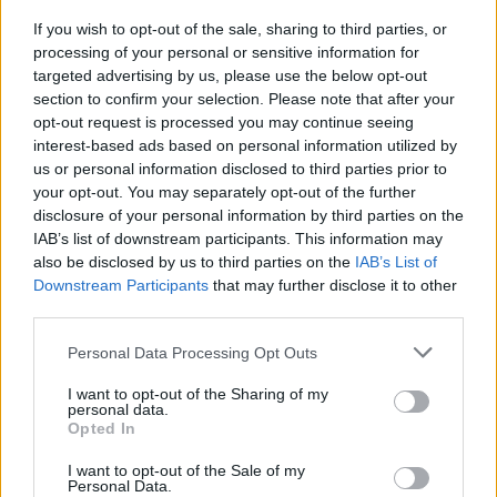
If you wish to opt-out of the sale, sharing to third parties, or
processing of your personal or sensitive information for
targeted advertising by us, please use the below opt-out
section to confirm your selection. Please note that after your
opt-out request is processed you may continue seeing
interest-based ads based on personal information utilized by
Březnicko
us or personal information disclosed to third parties prior to
Dnes začíná v Březnici filmový minifestival
your opt-out. You may separately opt-out of the further
Filmovar 2019
disclosure of your personal information by third parties on the
IAB’s list of downstream participants. This information may
Martin Poulíček
-
19. 7. 2019
0
also be disclosed by us to third parties on the
IAB’s List of
BŘEZNICE - Nestihli jste filmový festival v Karlových Varech, nevadí.
Downstream Participants
that may further disclose it to other
Dnes začíná v Březnici Filmovar 2019, mini festival filmu pod širým
third parties.
nebem. Promítání začíná...
Personal Data Processing Opt Outs
I want to opt-out of the Sharing of my
personal data.
Opted In
I want to opt-out of the Sale of my
Personal Data.