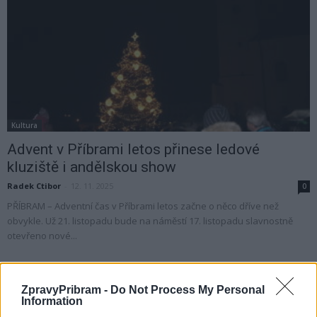
Kultura
Advent v Příbrami letos přinese ledové
kluziště i andělskou show
Radek Ctibor
-
12. 11. 2025
0
PŘÍBRAM – Adventní čas v Příbrami letos začne o něco dříve než
obvykle. Už 21. listopadu bude na náměstí 17. listopadu slavnostně
otevřeno nové...
ZpravyPribram -
Do Not Process My Personal
Information