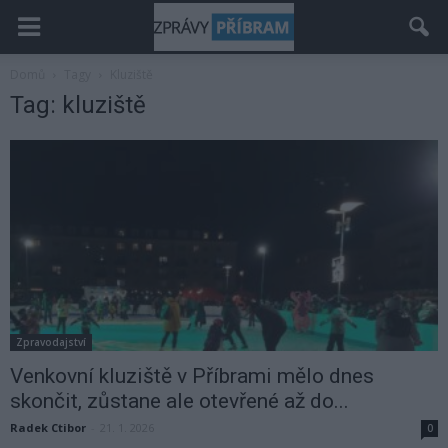
Domů
Tagy
Kluziště
Tag: kluziště
Zpravodajství
Venkovní kluziště v Příbrami mělo dnes
skončit, zůstane ale otevřené až do...
Radek Ctibor
-
21. 1. 2026
0