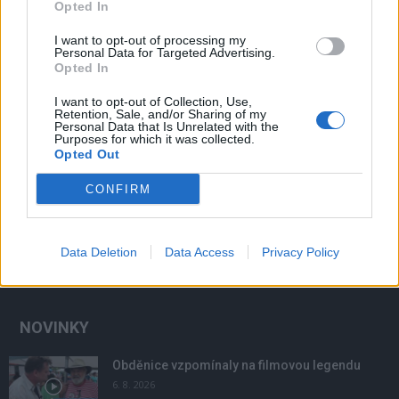
Opted In
I want to opt-out of processing my
Personal Data for Targeted Advertising.
Opted In
Sport
I want to opt-out of Collection, Use,
Červnový Den sportu nabídne několik desítek
Retention, Sale, and/or Sharing of my
sportovních disciplín i legendární sportovce
Personal Data that Is Unrelated with the
Purposes for which it was collected.
Ondřej Dufek
-
18. 5. 2017
0
Opted Out
PŘÍBRAM – Čtyřicet sportovních disciplín, známé sportovce, večerní
CONFIRM
show i ohňostroj, to všechno nabídne připravovaný Den sportu
v areálu koupaliště Nový rybník. Uskuteční se 10....
Data Deletion
Data Access
Privacy Policy
NOVINKY
Obděnice vzpomínaly na filmovou legendu
6. 8. 2026