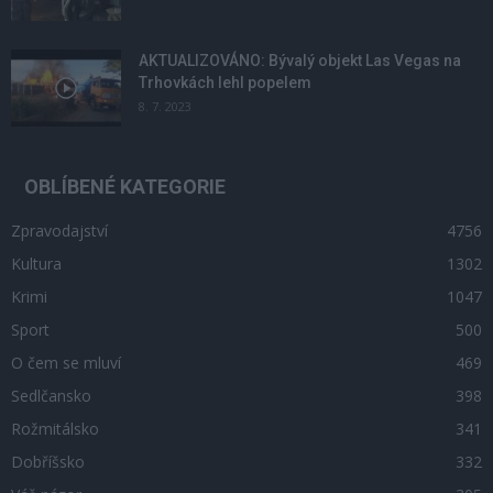
AKTUALIZOVÁNO: Bývalý objekt Las Vegas na
Trhovkách lehl popelem
8. 7. 2023
OBLÍBENÉ KATEGORIE
Zpravodajství
4756
Kultura
1302
Krimi
1047
Sport
500
O čem se mluví
469
Sedlčansko
398
Rožmitálsko
341
Dobříšsko
332