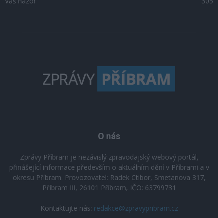
Váš názor
305
O nás
Zprávy Příbram je nezávislý zpravodajský webový portál,
přinášející informace především o aktuálním dění v Příbrami a v
okresu Příbram. Provozovatel: Radek Ctibor, Smetanova 317,
Příbram III, 26101 Příbram, IČO: 63799731
Kontaktujte nás:
redakce@zpravypribram.cz