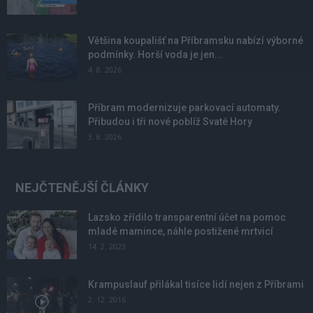
Většina koupališť na Příbramsku nabízí výborné
podmínky. Horší voda je jen...
4. 8. 2026
Příbram modernizuje parkovací automaty.
Přibudou i tři nové poblíž Svaté Hory
3. 8. 2026
NEJČTENĚJŠÍ ČLÁNKY
Lazsko zřídilo transparentní účet na pomoc
mladé mamince, náhle postižené mrtvicí
14. 2. 2023
Krampuslauf přilákal tisíce lidí nejen z Příbrami
2. 12. 2016