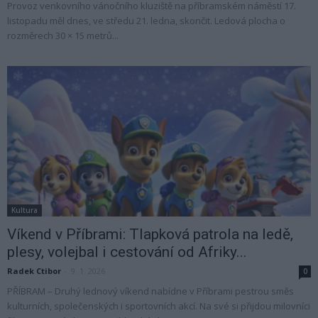
Provoz venkovního vánočního kluziště na příbramském náměstí 17.
listopadu měl dnes, ve středu 21. ledna, skončit. Ledová plocha o
rozměrech 30 × 15 metrů...
Kultura
Víkend v Příbrami: Tlapková patrola na ledě,
plesy, volejbal i cestování od Afriky...
Radek Ctibor
-
9. 1. 2026
0
PŘÍBRAM – Druhý lednový víkend nabídne v Příbrami pestrou směs
kulturních, společenských i sportovních akcí. Na své si přijdou milovníci