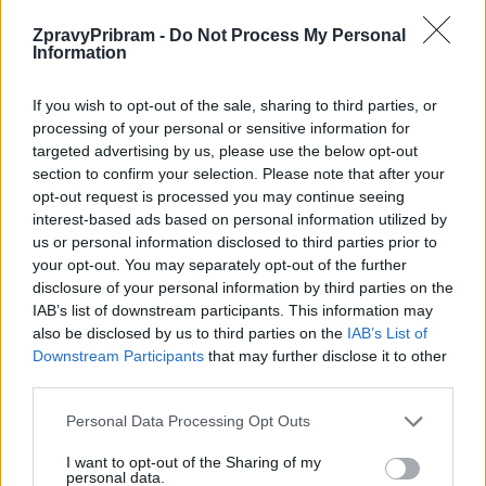
ZpravyPribram -
Do Not Process My Personal
Information
Předchozí článek
Následující článek
Pohádky do kapsy se vracejí na
Průmyslový projekt v Příbrami
If you wish to opt-out of the sale, sharing to third parties, or
příbramské jeviště. Pět známých
získal stavební povolení,
processing of your personal or sensitive information for
pohádek v jednom představení
investor chystá moderní halu
targeted advertising by us, please use the below opt-out
section to confirm your selection. Please note that after your
opt-out request is processed you may continue seeing
interest-based ads based on personal information utilized by
SOUVISEJÍCÍ ČLÁNKY
us or personal information disclosed to third parties prior to
VÍCE OD AUTORA
your opt-out. You may separately opt-out of the further
disclosure of your personal information by third parties on the
IAB’s list of downstream participants. This information may
Většina koupališť na Příbramsku nabízí
also be disclosed by us to third parties on the
IAB’s List of
výborné podmínky. Horší voda je jen na
Downstream Participants
that may further disclose it to other
Živohošti
Zpravodajství
third parties.
Příbram modernizuje parkovací automaty.
Personal Data Processing Opt Outs
Přibudou i tři nové poblíž Svaté Hory
I want to opt-out of the Sharing of my
Zpravodajství
personal data.