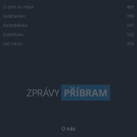
O čem se mluví
469
Sedlčansko
398
Rožmitálsko
341
Dobříšsko
332
Váš názor
305
O nás