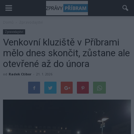
Domů
Zpravodajství
Zpravodajství
Venkovní kluziště v Příbrami
mělo dnes skončit, zůstane ale
otevřené až do února
od
Radek Ctibor
-
21. 1. 2026