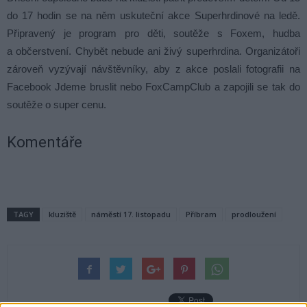
do 17 hodin se na něm uskuteční akce Superhrdinové na ledě.
Připravený je program pro děti, soutěže s Foxem, hudba
a občerstvení. Chybět nebude ani živý superhrdina. Organizátoři
zároveň vyzývají návštěvníky, aby z akce poslali fotografii na
Facebook Jdeme bruslit nebo FoxCampClub a zapojili se tak do
soutěže o super cenu.
Komentáře
TAGY
kluziště
náměstí 17. listopadu
Příbram
prodloužení