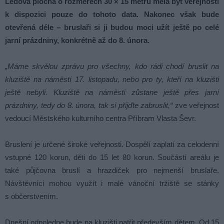
Ledová plocha o rozměrech 30 × 15 metrů měla být veřejnosti
k dispozici pouze do tohoto data. Nakonec však bude
otevřená déle – bruslaři si ji budou moci užít ještě po celé
jarní prázdniny, konkrétně až do 8. února.
„Máme skvělou zprávu pro všechny, kdo rádi chodí bruslit na
kluziště na náměstí 17. listopadu, nebo pro ty, kteří na kluzišti
ještě nebyli. Kluziště na náměstí zůstane ještě přes jarní
prázdniny, tedy do 8. února, tak si přijďte zabruslit,“
zve veřejnost
vedoucí Městského kulturního centra Příbram Vlasta Ševr.
Bruslení je určené široké veřejnosti. Dospělí zaplatí za celodenní
vstupné 120 korun, děti do 15 let 80 korun. Součástí areálu je
také půjčovna bruslí a hrazdiček pro nejmenší bruslaře.
Návštěvníci mohou využít i malé vánoční tržiště se stánky
s občerstvením.
Dnešní odpoledne bude na kluzišti patřit především dětem. Od 15