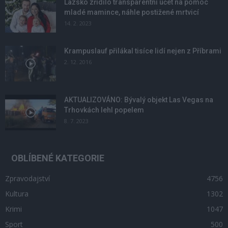
Lazsko zřídilo transparentní účet na pomoc
mladé mamince, náhle postižené mrtvicí
14. 2. 2023
Krampuslauf přilákal tisíce lidí nejen z Příbrami
2. 12. 2016
AKTUALIZOVÁNO: Bývalý objekt Las Vegas na
Trhovkách lehl popelem
8. 7. 2023
OBLÍBENÉ KATEGORIE
Zpravodajství
4756
Kultura
1302
Krimi
1047
Sport
500