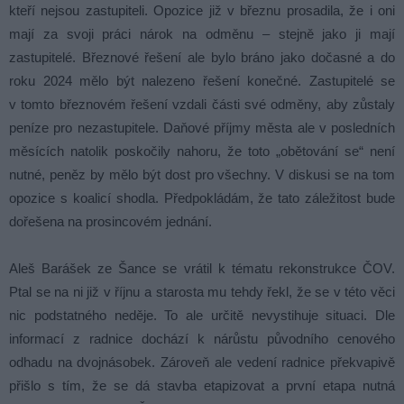
kteří nejsou zastupiteli. Opozice již v březnu prosadila, že i oni
mají za svoji práci nárok na odměnu – stejně jako ji mají
zastupitelé. Březnové řešení ale bylo bráno jako dočasné a do
roku 2024 mělo být nalezeno řešení konečné. Zastupitelé se
v tomto březnovém řešení vzdali části své odměny, aby zůstaly
peníze pro nezastupitele. Daňové příjmy města ale v posledních
měsících natolik poskočily nahoru, že toto „obětování se“ není
nutné, peněz by mělo být dost pro všechny. V diskusi se na tom
opozice s koalicí shodla. Předpokládám, že tato záležitost bude
dořešena na prosincovém jednání.
Aleš Barášek ze Šance se vrátil k tématu rekonstrukce ČOV.
Ptal se na ni již v říjnu a starosta mu tehdy řekl, že se v této věci
nic podstatného neděje. To ale určitě nevystihuje situaci. Dle
informací z radnice dochází k nárůstu původního cenového
odhadu na dvojnásobek. Zároveň ale vedení radnice překvapivě
přišlo s tím, že se dá stavba etapizovat a první etapa nutná