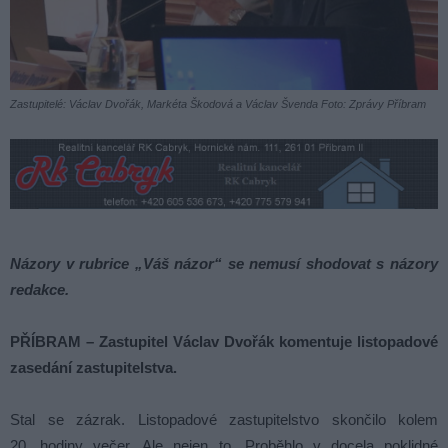
Zastupitelé: Václav Dvořák, Markéta Škodová a Václav Švenda Foto: Zprávy Příbram
Názory v rubrice „Váš názor“ se nemusí shodovat s názory
redakce.
PŘÍBRAM – Zastupitel Václav Dvořák
komentuje listopadové
zasedání zastupitelstva.
Stal se zázrak. Listopadové zastupitelstvo skončilo kolem
20. hodiny večer. Ale nejen to. Proběhlo v docela poklidné