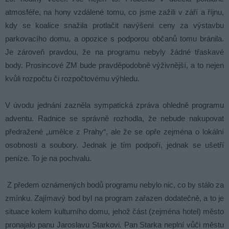
atmosféře, na hony vzdálené tomu, co jsme zažili v září a říjnu,
kdy se koalice snažila protlačit navýšení ceny za výstavbu
parkovacího domu, a opozice s podporou občanů tomu bránila.
Je zároveň pravdou, že na programu nebyly žádné třaskavé
body. Prosincové ZM bude pravděpodobně výživnější, a to nejen
kvůli rozpočtu či rozpočtovému výhledu.
V úvodu jednání zazněla sympatická zpráva ohledně programu
adventu. Radnice se správně rozhodla, že nebude nakupovat
předražené „umělce z Prahy“, ale že se opře zejména o lokální
osobnosti a soubory. Jednak je tím podpoří, jednak se ušetří
peníze. To je na pochvalu.
Z předem oznámených bodů programu nebylo nic, co by stálo za
zmínku. Zajímavý bod byl na program zařazen dodatečně, a to je
situace kolem kulturního domu, jehož část (zejména hotel) město
pronajalo panu Jaroslavu Starkovi. Pan Starka neplní vůči městu