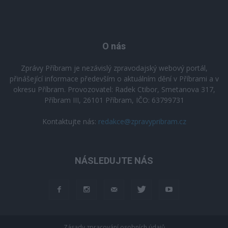
O nás
Zprávy Příbram je nezávislý zpravodajský webový portál,
přinášející informace především o aktuálním dění v Příbrami a v
okresu Příbram. Provozovatel: Radek Ctibor, Smetanova 317,
Příbram III, 26101 Příbram, IČO: 63799731
Kontaktujte nás:
redakce@zpravypribram.cz
NÁSLEDUJTE NÁS
Zásady zpracování osobních údajů