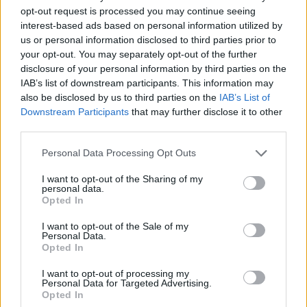
opt-out request is processed you may continue seeing
Jejich reakce byly opět rozpačité. Tudíž jsem pro jistotu
interest-based ads based on personal information utilized by
připomněl, že případná úpravy ceny již není v kompetenci RM,
us or personal information disclosed to third parties prior to
ale může o ní rozhodnout jenom ZM.
your opt-out. You may separately opt-out of the further
disclosure of your personal information by third parties on the
IAB’s list of downstream participants. This information may
Václav Dvořák,
also be disclosed by us to third parties on the
IAB’s List of
zastupitel za Spojence
Downstream Participants
that may further disclose it to other
third parties.
Komentáře
Personal Data Processing Opt Outs
I want to opt-out of the Sharing of my
personal data.
Opted In
TAGY
advent
atmosféra
čistírna odpadních vod
I want to opt-out of the Sale of my
Jaroslav Starka
kulturní dům
listopad
parkovací dům
Personal Data.
Opted In
Příbram
program
Spojenci
Václav Dvořák
zasedání
zastupitelstvo
I want to opt-out of processing my
Personal Data for Targeted Advertising.
Opted In