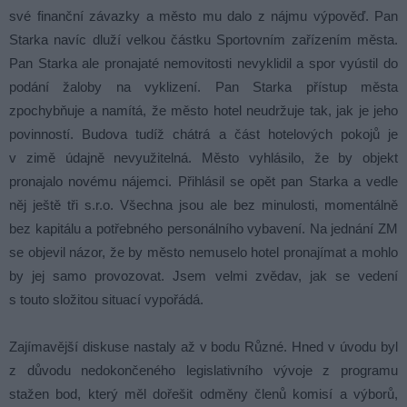
své finanční závazky a město mu dalo z nájmu výpověď. Pan
Starka navíc dluží velkou částku Sportovním zařízením města.
Pan Starka ale pronajaté nemovitosti nevyklidil a spor vyústil do
podání žaloby na vyklizení. Pan Starka přístup města
zpochybňuje a namítá, že město hotel neudržuje tak, jak je jeho
povinností. Budova tudíž chátrá a část hotelových pokojů je
v zimě údajně nevyužitelná. Město vyhlásilo, že by objekt
pronajalo novému nájemci. Přihlásil se opět pan Starka a vedle
něj ještě tři s.r.o. Všechna jsou ale bez minulosti, momentálně
bez kapitálu a potřebného personálního vybavení. Na jednání ZM
se objevil názor, že by město nemuselo hotel pronajímat a mohlo
by jej samo provozovat. Jsem velmi zvědav, jak se vedení
s touto složitou situací vypořádá.
Zajímavější diskuse nastaly až v bodu Různé. Hned v úvodu byl
z důvodu nedokončeného legislativního vývoje z programu
stažen bod, který měl dořešit odměny členů komisí a výborů,