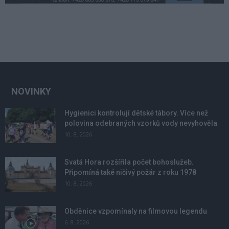
NOVINKY
Hygienici kontrolují dětské tábory. Více než
polovina odebraných vzorků vody nevyhověla
10. 8. 2026
Svatá Hora rozšířila počet bohoslužeb.
Připomíná také ničivý požár z roku 1978
10. 8. 2026
Obděnice vzpomínaly na filmovou legendu
6. 8. 2026