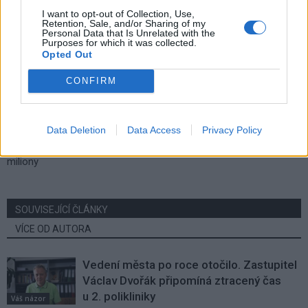
I want to opt-out of Collection, Use,
Retention, Sale, and/or Sharing of my
Personal Data that Is Unrelated with the
Purposes for which it was collected.
Opted Out
CONFIRM
Předchozí článek
Následující článek
Zastupitelé snížili lidem nad 70
Stalingrad a další zastávky MHD
Data Deletion
Data Access
Privacy Policy
let poplatek za svoz odpadu,
změní názvy, Svazácká ulice ale
město to přijde na necelé dva
v Příbrami zůstane
miliony
SOUVISEJÍCÍ ČLÁNKY
VÍCE OD AUTORA
Vedení města po roce otočilo. Zastupitel
Václav Dvořák připomíná ztracený čas
u 2. polikliniky
Váš názor