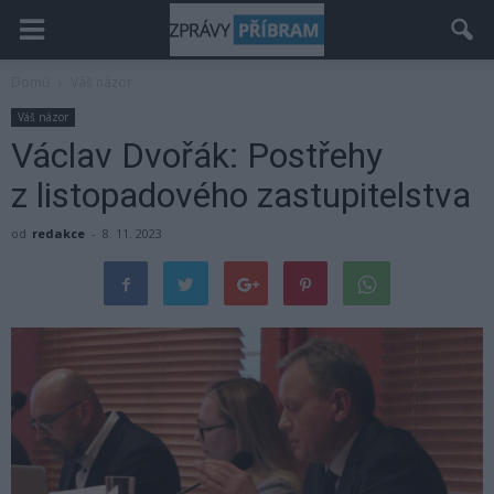
Domů
Váš názor
Váš názor
Václav Dvořák: Postřehy
z listopadového zastupitelstva
od
redakce
-
8. 11. 2023