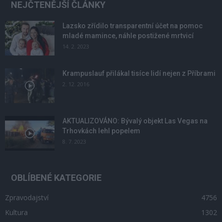
NEJČTENĚJŠÍ ČLÁNKY
Lazsko zřídilo transparentní účet na pomoc
mladé mamince, náhle postižené mrtvicí
14. 2. 2023
Krampuslauf přilákal tisíce lidí nejen z Příbrami
2. 12. 2016
AKTUALIZOVÁNO: Bývalý objekt Las Vegas na
Trhovkách lehl popelem
8. 7. 2023
OBLÍBENÉ KATEGORIE
Zpravodajství
4756
Kultura
1302