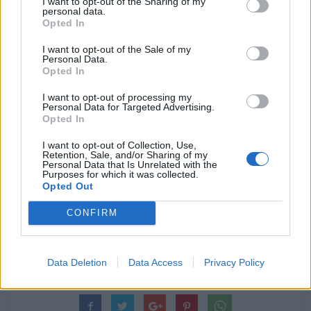
I want to opt-out of the Sharing of my
personal data.
a noc, byl tento poplatek nakonec byl zvýšen ze současných 10
Opted In
korun na osobu a noc na částku 25 Kč. Tato změna přinese do
I want to opt-out of the Sale of my
městské pokladny podle odhadů místostarosty Karpíška částku
Personal Data.
Opted In
1 125 000 Kč, což ani nepokryje náklady na odhlasovanou úlevu
za svoz komunálního odpadu.
I want to opt-out of processing my
Personal Data for Targeted Advertising.
Opted In
Komentáře
I want to opt-out of Collection, Use,
Retention, Sale, and/or Sharing of my
Personal Data that Is Unrelated with the
Purposes for which it was collected.
Opted Out
TAGY
70 let
Aleš Barášek
ANO
Česká pirátská strana
děti
CONFIRM
Jan Konvalinka
Jiří Novotný
návrh
odpad
pes
pobyt
poplatky
Příbram
rodiny
Šance pro Příbram
Simona Luftová
sleva
svoz
třídění
Vladimír Karpíšek
Data Deletion
Data Access
Privacy Policy