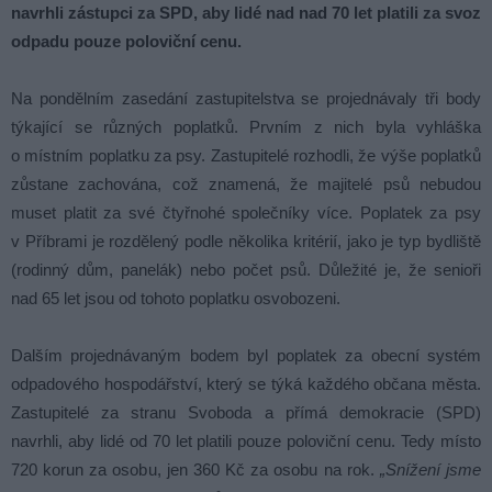
navrhli zástupci za SPD, aby lidé nad nad 70 let platili za svoz
odpadu pouze poloviční cenu.
Na pondělním zasedání zastupitelstva se projednávaly tři body
týkající se různých poplatků. Prvním z nich byla vyhláška
o místním poplatku za psy. Zastupitelé rozhodli, že výše poplatků
zůstane zachována, což znamená, že majitelé psů nebudou
muset platit za své čtyřnohé společníky více. Poplatek za psy
v Příbrami je rozdělený podle několika kritérií, jako je typ bydliště
(rodinný dům, panelák) nebo počet psů. Důležité je, že senioři
nad 65 let jsou od tohoto poplatku osvobozeni.
Dalším projednávaným bodem byl poplatek za obecní systém
odpadového hospodářství, který se týká každého občana města.
Zastupitelé za stranu Svoboda a přímá demokracie (SPD)
navrhli, aby lidé od 70 let platili pouze poloviční cenu. Tedy místo
720 korun za osobu, jen 360 Kč za osobu na rok.
„Snížení jsme