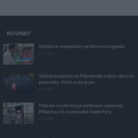
NOVINKY
Obděnice vzpomínaly na filmovou legendu
6. 8. 2026
Většina koupališť na Příbramsku nabízí výborné
podmínky. Horší voda je jen...
4. 8. 2026
Příbram modernizuje parkovací automaty.
Přibudou i tři nové poblíž Svaté Hory
3. 8. 2026