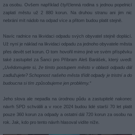
za osobu. Ovšem například čtyřčlenná rodina s jednou popelnicí
zaplatí městu už 2 880 korun. Na druhou stranu ani jim nic
nebrání mít nádob na odpad více a přitom budou platit stejně.
Navíc radnice na likvidaci odpadu svých obyvatel stejně doplácí.
Už nyní je náklad na likvidaci odpadu za jednoho obyvatele města
přes devět set korun. O tom hovořil mimo jiné ve svém příspěvku
také zastupitel za Šanci pro Příbram Aleš Barášek, který uvedl:
„Uvědomujete si, že tímto postupem město v oblasti odpadu dál
zadlužujete? Schopnost našeho města třídit odpady je tristní a do
budoucna si tím způsobujeme jen problémy.“
Jeho slova ale nepadla na úrodnou půdu a zastupitelé nakonec
návrh SPD schválili a v roce 2024 budou lidé starší 70 let platit
pouze 360 korun za odpady a ostatní dál 720 korun za osobu na
rok. Jak, kdo pro tento návrh hlasoval vidíte níže.