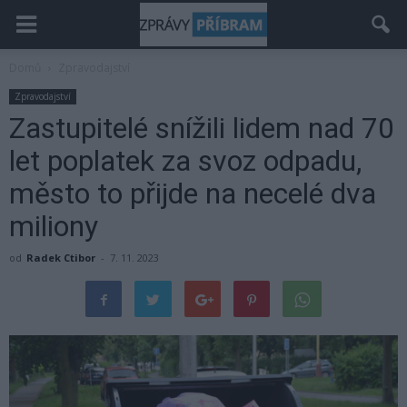
Domů
Zpravodajství
Zpravodajství
Zastupitelé snížili lidem nad 70
let poplatek za svoz odpadu,
město to přijde na necelé dva
miliony
od
Radek Ctibor
-
7. 11. 2023