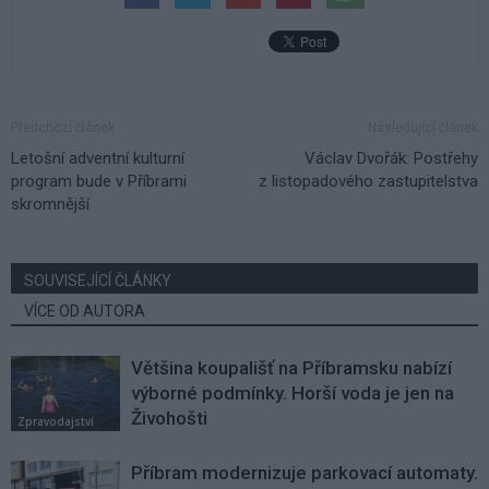
Předchozí článek
Následující článek
Letošní adventní kulturní
Václav Dvořák: Postřehy
program bude v Příbrami
z listopadového zastupitelstva
skromnější
SOUVISEJÍCÍ ČLÁNKY
VÍCE OD AUTORA
Většina koupališť na Příbramsku nabízí
výborné podmínky. Horší voda je jen na
Živohošti
Zpravodajství
Příbram modernizuje parkovací automaty.