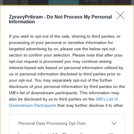
ZpravyPribram -
Do Not Process My Personal
Information
If you wish to opt-out of the sale, sharing to third parties, or
processing of your personal or sensitive information for
targeted advertising by us, please use the below opt-out
section to confirm your selection. Please note that after your
opt-out request is processed you may continue seeing
interest-based ads based on personal information utilized by
us or personal information disclosed to third parties prior to
Hlasování o návrhu SPD na slevu za svoz odpadu. Zelená – pro, žlutá – zdržel se,
your opt-out. You may separately opt-out of the further
červná – proti
disclosure of your personal information by third parties on the
IAB’s list of downstream participants. This information may
Dále se diskutovalo o zvýšení místního poplatku z pobytu, který
also be disclosed by us to third parties on the
IAB’s List of
platí návštěvníci města v ubytovacích zařízeních.
„Letos v říjnu
Downstream Participants
that may further disclose it to other
bylo zatím na tomto poplatku vybráno 363 890 korun
third parties.
a předpoklad ke konci letošního roku je, že se dostaneme na
Personal Data Processing Opt Outs
částku 450 000 korun,“
řekl místostarosta Vladimír Karpíšek. Po
krátké debatě, kdy se mluvilo nejprve o částce 20 korun za osobu