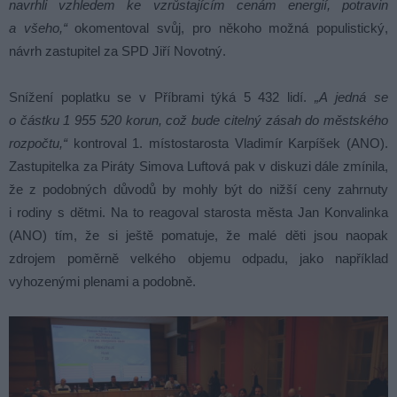
navrhli vzhledem ke vzrůstajícím cenám energií, potravin
a všeho,“
okomentoval svůj, pro někoho možná populistický,
návrh zastupitel za SPD Jiří Novotný.
Snížení poplatku se v Příbrami týká 5 432 lidí.
„A jedná se
o částku 1 955 520 korun, což bude citelný zásah do městského
rozpočtu,“
kontroval 1. místostarosta Vladimír Karpíšek (ANO).
Zastupitelka za Piráty Simova Luftová pak v diskuzi dále zmínila,
že z podobných důvodů by mohly být do nižší ceny zahrnuty
i rodiny s dětmi. Na to reagoval starosta města Jan Konvalinka
(ANO) tím, že si ještě pomatuje, že malé děti jsou naopak
zdrojem poměrně velkého objemu odpadu, jako například
vyhozenými plenami a podobně.