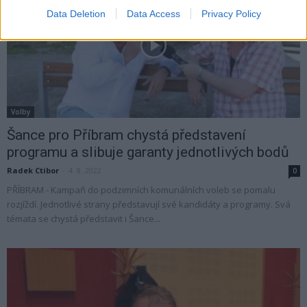
Data Deletion
Data Access
Privacy Policy
Volby
Šance pro Příbram chystá představení
programu a slibuje garanty jednotlivých bodů
Radek Ctibor
-
4. 8. 2022
0
PŘÍBRAM - Kampaň do podzimních komunálních voleb se pomalu
rozjíždí. Jednotlivé strany představují své kandidáty a programy. Svá
témata se chystá představit i Šance...