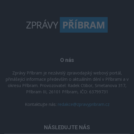
O nás
Zprávy Příbram je nezávislý zpravodajský webový portál,
přinášející informace především o aktuálním dění v Příbrami a v
okresu Příbram. Provozovatel: Radek Ctibor, Smetanova 317,
Příbram III, 26101 Příbram, IČO: 63799731
Kontaktujte nás:
redakce@zpravypribram.cz
NÁSLEDUJTE NÁS