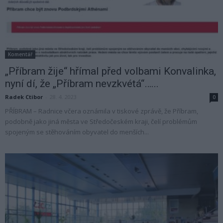
Komentář
„Příbram žije“ hřímal před volbami Konvalinka,
nyní dí, že „Příbram nevzkvétá“…...
Radek Ctibor
-
28. 4. 2023
0
PŘÍBRAM – Radnice včera oznámila v tiskové zprávě, že Příbram,
podobně jako jiná města ve Středočeském kraji, čelí problémům
spojeným se stěhováním obyvatel do menších...