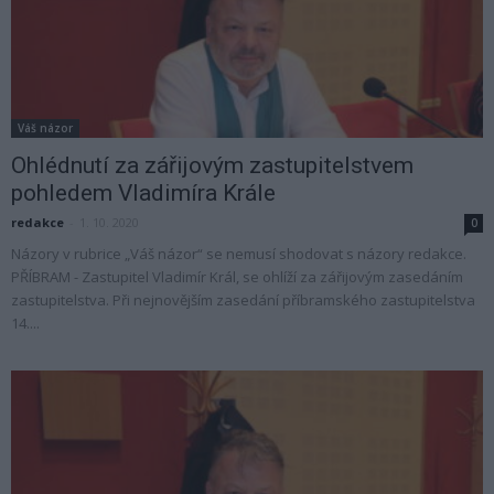
Váš názor
Ohlédnutí za zářijovým zastupitelstvem
pohledem Vladimíra Krále
redakce
-
1. 10. 2020
0
Názory v rubrice „Váš názor“ se nemusí shodovat s názory redakce.
PŘÍBRAM - Zastupitel Vladimír Král, se ohlíží za zářijovým zasedáním
zastupitelstva. Při nejnovějším zasedání příbramského zastupitelstva
14....