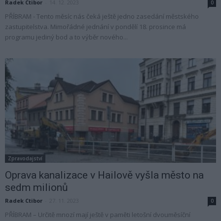
Radek Ctibor
-
14. 12. 2023
0
PŘÍBRAM - Tento měsíc nás čeká ještě jedno zasedání městského
zastupitelstva. Mimořádné jednání v pondělí 18. prosince má
programu jediný bod a to výběr nového...
Zpravodajství
Oprava kanalizace v Hailově vyšla město na
sedm milionů
Radek Ctibor
-
27. 11. 2023
0
PŘÍBRAM – Určitě mnozí mají ještě v paměti letošní dvouměsíční