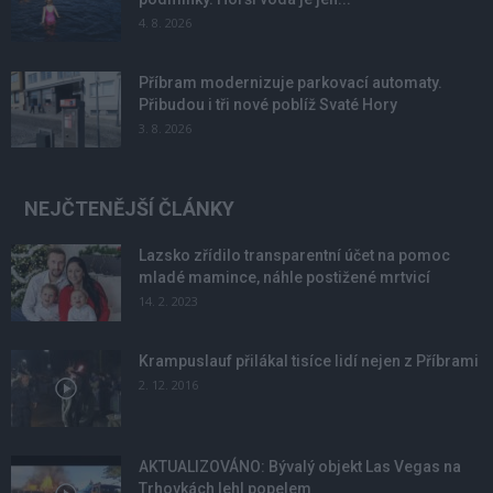
4. 8. 2026
Příbram modernizuje parkovací automaty.
Přibudou i tři nové poblíž Svaté Hory
3. 8. 2026
NEJČTENĚJŠÍ ČLÁNKY
Lazsko zřídilo transparentní účet na pomoc
mladé mamince, náhle postižené mrtvicí
14. 2. 2023
Krampuslauf přilákal tisíce lidí nejen z Příbrami
2. 12. 2016
AKTUALIZOVÁNO: Bývalý objekt Las Vegas na
Trhovkách lehl popelem