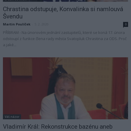
Chrastina odstupuje, Konvalinka si namlouvá
Švendu
Martin Poulíček
-
5. 2. 2020
0
PŘÍBRAM - Na únorovém jednání zastupitelů, které se koná 17. února
odstoupí z funkce člena rady města Svatopluk Chrastina za ODS. Proč
a jaké...
Váš názor
Vladimír Král: Rekonstrukce bazénu aneb