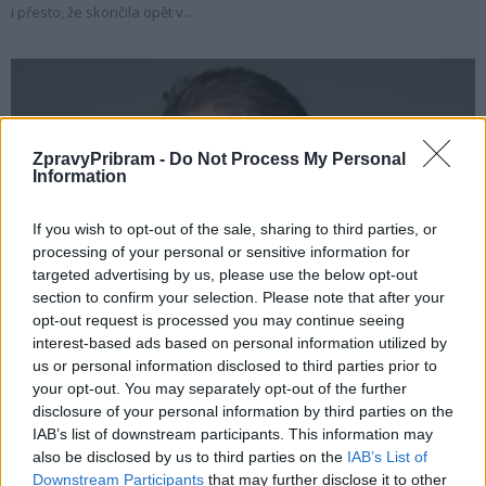
i přesto, že skončila opět v...
ZpravyPribram -
Do Not Process My Personal
Information
If you wish to opt-out of the sale, sharing to third parties, or
processing of your personal or sensitive information for
targeted advertising by us, please use the below opt-out
Rozhovory
section to confirm your selection. Please note that after your
Vladimír Král: Tři tisíce voličů rozhodlo
opt-out request is processed you may continue seeing
o směřování třicetitisícové Příbrami
interest-based ads based on personal information utilized by
us or personal information disclosed to third parties prior to
Radek Ctibor
-
6. 10. 2022
0
your opt-out. You may separately opt-out of the further
PŘÍBRAM – Komunální volby jsou už minulostí, vládnoucí koalice je už
disclosure of your personal information by third parties on the
známa a ustavující zastupitelstvo se podle všeho zřejmě uskuteční 17.
IAB’s list of downstream participants. This information may
října. Nicméně jednotlivé...
also be disclosed by us to third parties on the
IAB’s List of
Downstream Participants
that may further disclose it to other