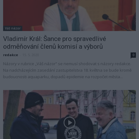
Váš názor
Vladimír Král: Šance pro spravedlivé
odměňování členů komisí a výborů
redakce
-
15. 5. 2020
0
Názory v rubrice „Váš názor“ se nemusí shodovat s názory redakce.
Na nadcházejícím zasedání zastupitelstva 18. května se bude kromě
budoucnosti aquaparku, dopadů epidemie na rozpočet města...