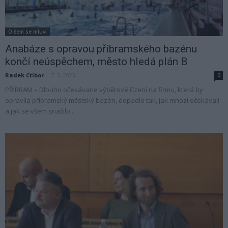
O čem se mluví
Anabáze s opravou příbramského bazénu
končí neúspěchem, město hledá plán B
Radek Ctibor
-
7. 3. 2023
0
PŘÍBRAM – Dlouho očekávané výběrové řízení na firmu, která by
opravila příbramský městský bazén, dopadlo tak, jak mnozí očekávali
a jak se všem snažilo...