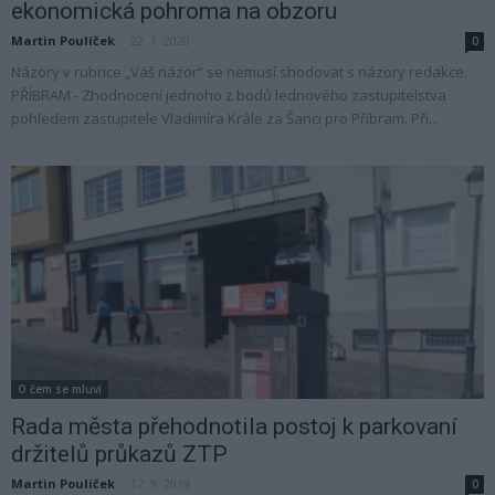
ekonomická pohroma na obzoru
Martin Poulíček
-
22. 1. 2020
0
Názory v rubrice „Váš názor“ se nemusí shodovat s názory redakce.
PŘÍBRAM - Zhodnocení jednoho z bodů lednového zastupitelstva
pohledem zastupitele Vladimíra Krále za Šanci pro Příbram. Při...
O čem se mluví
Rada města přehodnotila postoj k parkovaní
držitelů průkazů ZTP
Martin Poulíček
-
17. 9. 2019
0