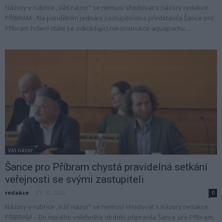
Názory v rubrice „Váš názor“ se nemusí shodovat s názory redakce.
PŘÍBRAM - Na pondělním jednání zastupitelstva představila Šance pro
Příbram řešení stále se odkládající rekonstrukce aquaparku....
Váš názor
Šance pro Příbram chystá pravidelná setkání
veřejnosti se svými zastupiteli
redakce
-
21. 10. 2022
0
Názory v rubrice „Váš názor“ se nemusí shodovat s názory redakce.
PŘÍBRAM – Do nového volebního období připravila Šance pro Příbram,