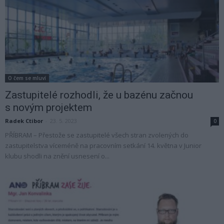
O čem se mluví
Zastupitelé rozhodli, že u bazénu začnou
s novým projektem
Radek Ctibor
-
23. 5. 2023
0
PŘÍBRAM – Přestože se zastupitelé všech stran zvolených do
zastupitelstva víceméně na pracovním setkání 14. května v Junior
klubu shodli na znění usnesení o...