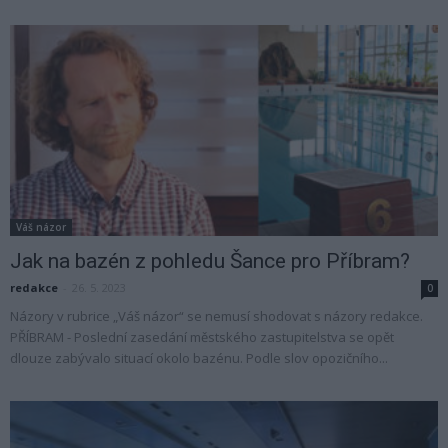
Váš názor
Jak na bazén z pohledu Šance pro Příbram?
redakce
-
26. 5. 2023
0
Názory v rubrice „Váš názor“ se nemusí shodovat s názory redakce.
PŘÍBRAM - Poslední zasedání městského zastupitelstva se opět
dlouze zabývalo situací okolo bazénu. Podle slov opozičního...