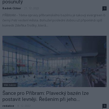
posunutý
Radek Ctibor
-
21. 12. 2022
0
PŘÍBRAM – Téma opravy příbramského bazénu je takový evergreen či
černý Petr vedení města. Bohužel poslední dobou už připomíná spíš
komedii Zdeňka Trošky, která...
Váš názor
Šance pro Příbram: Plavecký bazén lze
postavit levněji. Řešením při jeho...
redakce
-
8. 12. 2022
0