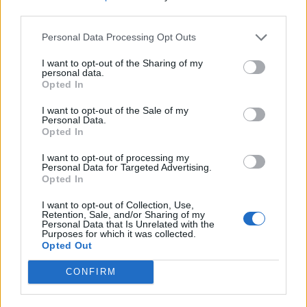
third parties.
Personal Data Processing Opt Outs
I want to opt-out of the Sharing of my
personal data.
Opted In
I want to opt-out of the Sale of my
Personal Data.
Opted In
Váš názor
I want to opt-out of processing my
Šance pro Příbram: Hledá se mravný hoch,
Personal Data for Targeted Advertising.
Opted In
který nepomlouvá
redakce
-
22. 8. 2022
0
I want to opt-out of Collection, Use,
Retention, Sale, and/or Sharing of my
Názory v rubrice „Váš názor“ se nemusí shodovat s názory redakce.
Personal Data that Is Unrelated with the
Purposes for which it was collected.
„Přijme se mravný hoch na pomlouvání protikandidáta.“ Tak zněl v
Opted Out
roce 1911 text jednoho z plakátů...
CONFIRM