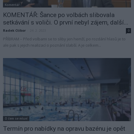
Komentář
KOMENTÁŘ: Šance po volbách slibovala
setkávání s voliči. O první nebyl zájem, další...
Radek Ctibor
-
24. 2. 2023
0
PŘÍBRAM – Před volbami se to sliby jen hemží, po rozdání hlasů je to
ale pak s jejich realizací o poznání slabší. A je celkem...
O čem se mluví
Termín pro nabídky na opravu bazénu je opět