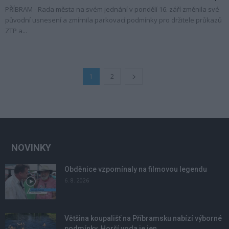
PŘÍBRAM - Rada města na svém jednání v pondělí 16. září změnila své
původní usnesení a zmírnila parkovací podmínky pro držitele průkazů
ZTP a...
1
2
NOVINKY
Obděnice vzpomínaly na filmovou legendu
6. 8. 2026
Většina koupališť na Příbramsku nabízí výborné
podmínky. Horší voda je jen...