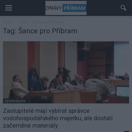
Domů
Tagy
Šance pro Příbram
Tag: Šance pro Příbram
Zpravodajství
Zastupitelé mají vybírat správce
vodohospodářského majetku, ale dostali
začerněné materiály