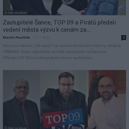
O čem se mluví
Zastupitelé Šance, TOP 09 a Pirátů předali
vedení města výzvu k cenám za...
Martin Poulíček
-
14. 2. 2020
0
Názory v rubrice „Váš názor“ se nemusí shodovat s názory redakce.
PŘÍBRAM - Dnes odpoledne doručili zastupitelé za Šanci pro
Příbram,TOP 09 a České pirátské strany společnou...
O čem se mluví