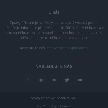
O nás
Zprávy Příbram je nezávislý zpravodajský webový portál,
přinášející informace především o aktuálním dění v Příbrami a v
okresu Příbram. Provozovatel: Radek Ctibor, Smetanova 317,
Příbram III, 26101 Příbram, IČO: 63799731
Kontaktujte nás:
redakce@zpravypribram.cz
NÁSLEDUJTE NÁS
Zásady zpracování osobních údajů
© 2025 zpravypribram.cz