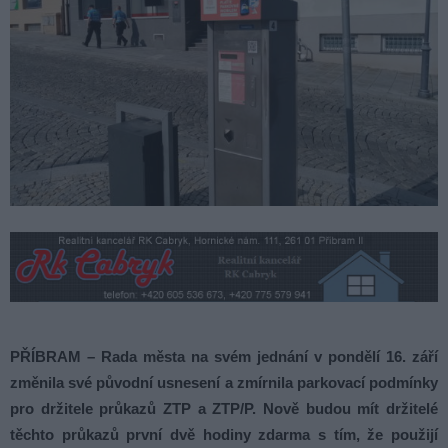
PŘÍBRAM – Rada města na svém jednání v pondělí 16. září
změnila své původní usnesení a zmírnila parkovací podmínky
pro držitele průkazů ZTP a ZTP/P. Nově budou mít držitelé
těchto průkazů první dvě hodiny zdarma s tím, že použijí