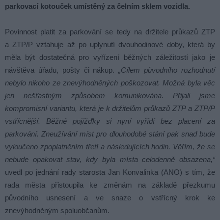
parkovací kotouček umístěný za čelním sklem vozidla.
Povinnost platit za parkování se tedy na držitele průkazů ZTP
a ZTP/P vztahuje až po uplynutí dvouhodinové doby, která by
měla být dostatečná pro vyřízení běžných záležitostí jako je
návštěva úřadu, pošty či nákup.
„Cílem původního rozhodnutí
nebylo nikoho ze znevýhodněných poškozovat. Možná byla věc
jen nešťastným způsobem komunikována. Přijali jsme
kompromisní variantu, která je k držitelům průkazů ZTP a ZTP/P
vstřícnější. Běžné pojížďky si nyní vyřídí bez placení za
parkování. Zneužívání míst pro dlouhodobé stání pak snad bude
vyloučeno zpoplatněním třetí a následujících hodin. Věřím, že se
nebude opakovat stav, kdy byla místa celodenně obsazena,“
uvedl po jednání rady starosta Jan Konvalinka (ANO) s tím, že
rada města přistoupila ke změnám na základě přezkumu
původního usnesení a ve snaze o vstřícný krok ke
znevýhodněným spoluobčanům.