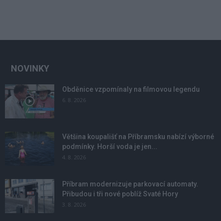
NOVINKY
Obděnice vzpomínaly na filmovou legendu
6. 8. 2026
Většina koupališť na Příbramsku nabízí výborné
podmínky. Horší voda je jen...
4. 8. 2026
Příbram modernizuje parkovací automaty.
Přibudou i tři nové poblíž Svaté Hory
3. 8. 2026