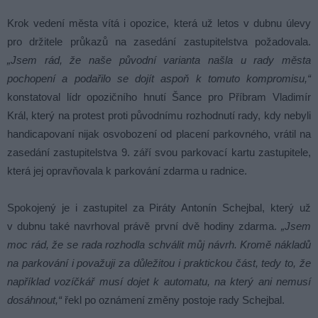
Krok vedení města vítá i opozice, která už letos v dubnu úlevy
pro držitele průkazů na zasedání zastupitelstva požadovala.
„Jsem rád, že naše původní varianta našla u rady města
pochopení a podařilo se dojít aspoň k tomuto kompromisu,“
konstatoval lídr opozičního hnutí Šance pro Příbram Vladimír
Král, který na protest proti původnímu rozhodnutí rady, kdy nebyli
handicapovaní nijak osvobození od placení parkovného, vrátil na
zasedání zastupitelstva 9. září svou parkovací kartu zastupitele,
která jej opravňovala k parkování zdarma u radnice.
Spokojený je i zastupitel za Piráty Antonín Schejbal, který už
v dubnu také navrhoval právě první dvě hodiny zdarma.
„Jsem
moc rád, že se rada rozhodla schválit můj návrh. Kromě nákladů
na parkování i považuji za důležitou i praktickou část, tedy to, že
například vozíčkář musí dojet k automatu, na který ani nemusí
dosáhnout,“
řekl po oznámení změny postoje rady Schejbal.