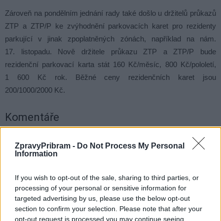
Zároveň na pondělním jednání rady také došlo u držitelů průkazů
ZTP a ZTP/P ke zvýhodnění parkovacích karet pro rezidenty
parkující v jinak zpoplatněných zónách, například na nám.
17. listopadu. Nově držitele průkazu ZTP a ZTP/P bude
rezidenční parkovací karta stát 160 Kč/měsíc, 800 Kč/pololetí,
1 600 Kč rok. Běžné ceny rezidenčních karet jsou
200/1000/2000 Kč.
Komentáře
ZpravyPribram -
Do Not Process My Personal
Information
TAGY
ANO
Česká pirátská strana
návrh
opozice
If you wish to opt-out of the sale, sharing to third parties, or
parkování
placení
Příbram
rada města
Šance pro Příbram
processing of your personal or sensitive information for
ZTP
ZTP/P
targeted advertising by us, please use the below opt-out
section to confirm your selection. Please note that after your
opt-out request is processed you may continue seeing