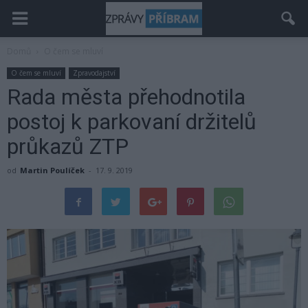
Domů
O čem se mluví
O čem se mluví
Zpravodajství
Rada města přehodnotila
postoj k parkovaní držitelů
průkazů ZTP
od
Martin Poulíček
-
17. 9. 2019