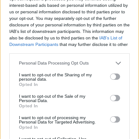
interest-based ads based on personal information utilized by
us or personal information disclosed to third parties prior to
your opt-out. You may separately opt-out of the further
disclosure of your personal information by third parties on the
IAB’s list of downstream participants. This information may
also be disclosed by us to third parties on the
IAB’s List of
Downstream Participants
that may further disclose it to other
Předchozí článek
Následující článek
third parties.
Dealer policistům tvrdil, že je jen
S chladnějším počasím zloději
vášnivý zahrádkář
zřejmě doplňují šatník, ale myslí
Personal Data Processing Opt Outs
i na hygienu či zábavu
I want to opt-out of the Sharing of my
personal data.
Opted In
SOUVISEJÍCÍ ČLÁNKY
I want to opt-out of the Sale of my
VÍCE OD AUTORA
Personal Data.
Opted In
Většina koupališť na Příbramsku nabízí
I want to opt-out of processing my
výborné podmínky. Horší voda je jen na
Personal Data for Targeted Advertising.
Opted In
Živohošti
Zpravodajství
I want to opt-out of Collection, Use,