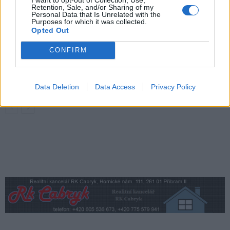
Příbram modernizuje parkovací automaty.
Retention, Sale, and/or Sharing of my
Personal Data that Is Unrelated with the
Přibudou i tři nové poblíž Svaté Hory
Purposes for which it was collected.
Opted Out
Zpravodajství
CONFIRM
Středočeský kraj upravil pravidla soutěže.
Obce nově získají body i za předcházení
vzniku odpadu
Zpravodajství
Data Deletion
Data Access
Privacy Policy