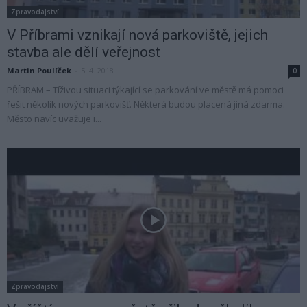
Zpravodajství
V Příbrami vznikají nová parkoviště, jejich
stavba ale dělí veřejnost
Martin Poulíček
-
5. 4. 2018
0
PŘÍBRAM – Tíživou situaci týkající se parkování ve městě má pomoci
řešit několik nových parkovišť. Některá budou placená jiná zdarma.
Město navíc uvažuje i...
Zpravodajství