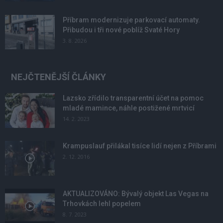
Příbram modernizuje parkovací automaty.
Přibudou i tři nové poblíž Svaté Hory
3. 8. 2026
NEJČTENĚJŠÍ ČLÁNKY
Lazsko zřídilo transparentní účet na pomoc
mladé mamince, náhle postižené mrtvicí
14. 2. 2023
Krampuslauf přilákal tisíce lidí nejen z Příbrami
2. 12. 2016
AKTUALIZOVÁNO: Bývalý objekt Las Vegas na
Trhovkách lehl popelem
8. 7. 2023