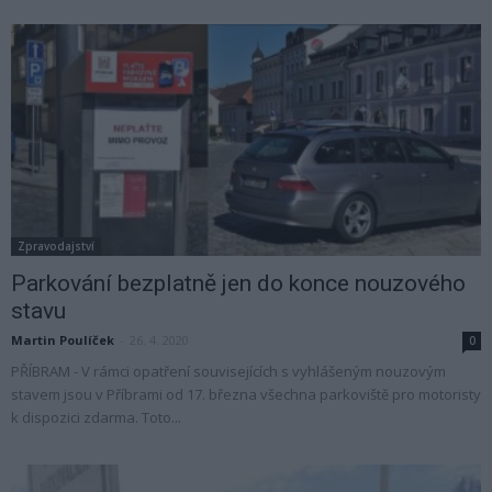
Zpravodajství
Parkování bezplatně jen do konce nouzového
stavu
Martin Poulíček
-
26. 4. 2020
0
PŘÍBRAM - V rámci opatření souvisejících s vyhlášeným nouzovým
stavem jsou v Příbrami od 17. března všechna parkoviště pro motoristy
k dispozici zdarma. Toto...