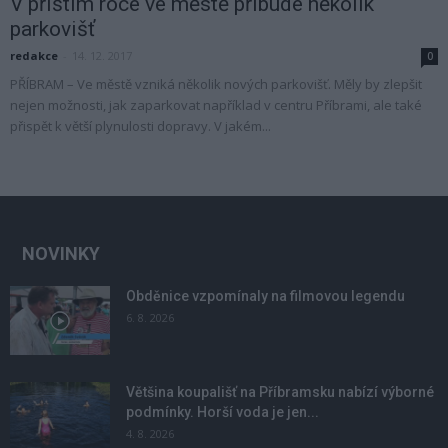
V příštím roce ve městě přibude několik
parkovišť
redakce
-
14. 12. 2017
0
PŘÍBRAM – Ve městě vzniká několik nových parkovišť. Měly by zlepšit
nejen možnosti, jak zaparkovat například v centru Příbrami, ale také
přispět k větší plynulosti dopravy. V jakém...
NOVINKY
Obděnice vzpomínaly na filmovou legendu
6. 8. 2026
Většina koupališť na Příbramsku nabízí výborné
podmínky. Horší voda je jen...
4. 8. 2026