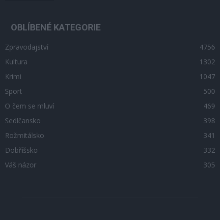
OBLÍBENÉ KATEGORIE
Zpravodajství
4756
Kultura
1302
Krimi
1047
Sport
500
O čem se mluví
469
Sedlčansko
398
Rožmitálsko
341
Dobříšsko
332
Váš názor
305