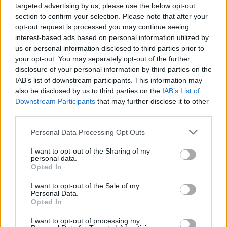
Příbram ulevit držitelům průkazů ZTP a ZTP/P od poplatku za
targeted advertising by us, please use the below opt-out
parkování. To však vyvolalo bouřlivou debatu,...
section to confirm your selection. Please note that after your
opt-out request is processed you may continue seeing
interest-based ads based on personal information utilized by
us or personal information disclosed to third parties prior to
your opt-out. You may separately opt-out of the further
disclosure of your personal information by third parties on the
IAB’s list of downstream participants. This information may
also be disclosed by us to third parties on the
IAB’s List of
Downstream Participants
that may further disclose it to other
third parties.
Personal Data Processing Opt Outs
Krimi
I want to opt-out of the Sharing of my
Chtěl se hodit do gala, ale neplatit
personal data.
Opted In
Veronika Bonková
-
15. 4. 2019
0
PŘÍBRAM - Příbramští policisté řeší případ krádeže oblečení. Pachatel
I want to opt-out of the Sale of my
Personal Data.
se snažil z jedné prodejny pronést tři trička bez zaplacení. V neděli 14.
Opted In
dubna v odpoledních...
I want to opt-out of processing my