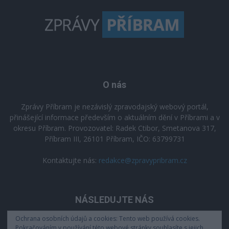
O nás
Zprávy Příbram je nezávislý zpravodajský webový portál,
přinášející informace především o aktuálním dění v Příbrami a v
okresu Příbram. Provozovatel: Radek Ctibor, Smetanova 317,
Příbram III, 26101 Příbram, IČO: 63799731
Kontaktujte nás:
redakce@zpravypribram.cz
NÁSLEDUJTE NÁS
Ochrana osobních údajů a cookies: Tento web používá cookies.
Pokračováním v používání této webové stránky souhlasíte s jejich