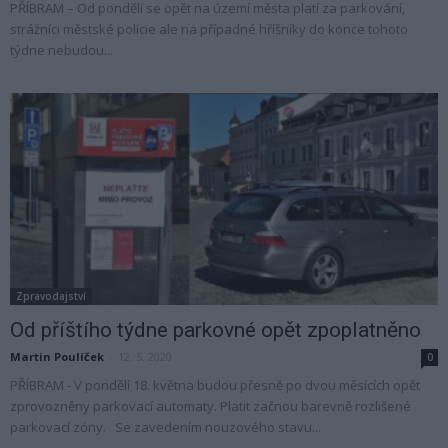
PŘÍBRAM – Od pondělí se opět na území města platí za parkování,
strážníci městské policie ale na případné hříšníky do konce tohoto
týdne nebudou...
Zpravodajství
Od příštího týdne parkovné opět zpoplatněno
Martin Poulíček
-
12. 5. 2020
0
PŘÍBRAM - V pondělí 18. května budou přesně po dvou měsících opět
zprovozněny parkovací automaty. Platit začnou barevně rozlišené
parkovací zóny. Se zavedením nouzového stavu...