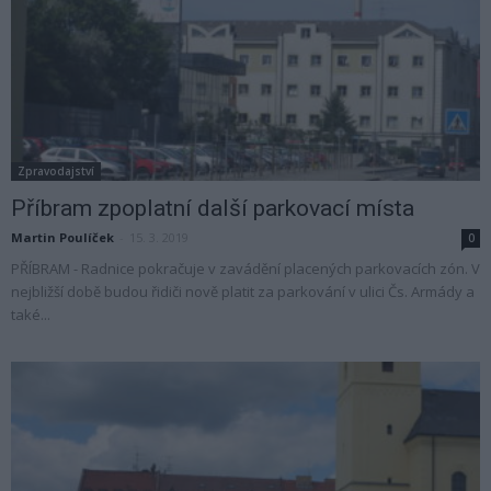
Zpravodajství
Příbram zpoplatní další parkovací místa
Martin Poulíček
-
15. 3. 2019
0
PŘÍBRAM - Radnice pokračuje v zavádění placených parkovacích zón. V
nejbližší době budou řidiči nově platit za parkování v ulici Čs. Armády a
také...