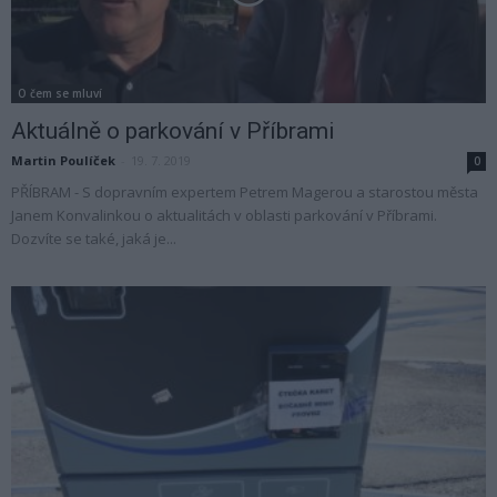
O čem se mluví
Aktuálně o parkování v Příbrami
Martin Poulíček
-
19. 7. 2019
0
PŘÍBRAM - S dopravním expertem Petrem Magerou a starostou města
Janem Konvalinkou o aktualitách v oblasti parkování v Příbrami.
Dozvíte se také, jaká je...