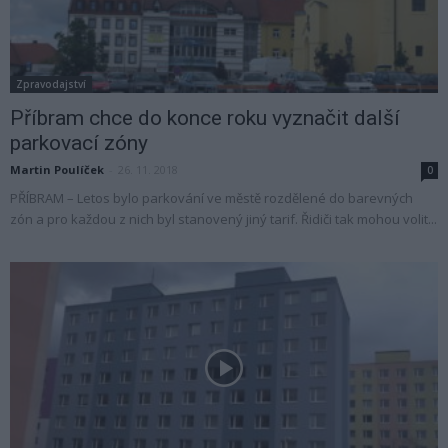
Zpravodajství
Příbram chce do konce roku vyznačit další
parkovací zóny
Martin Poulíček
-
26. 11. 2018
0
PŘÍBRAM – Letos bylo parkování ve městě rozdělené do barevných
zón a pro každou z nich byl stanovený jiný tarif. Řidiči tak mohou volit...