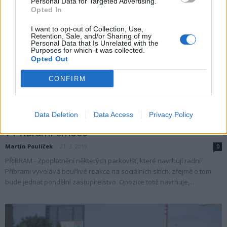
Personal Data for Targeted Advertising.
Opted In
I want to opt-out of Collection, Use,
Retention, Sale, and/or Sharing of my
Personal Data that Is Unrelated with the
Purposes for which it was collected.
Opted Out
CONFIRM
Zpravodajství
Data Deletion
Data Access
Privacy Policy
Návrh zpoplatnit parkování vyvolává
v Příbrami emoce
Martin Poulíček
-
21. 3. 2019
0
PŘÍBRAM - Zpoplatnění některých parkovišť, které navrhují radní
Příbrami vyvolává bouřlivé reakce na sociálních sítích, zřejmě o tom
bude jednat pondělní zastupitelstvo. Opozice totiž navrhuje,...