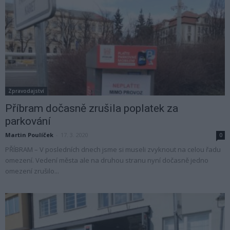
Zpravodajství
Příbram dočasně zrušila poplatek za
parkování
Martin Poulíček
-
17. 3. 2020
0
PŘÍBRAM – V posledních dnech jsme si museli zvyknout na celou řadu
omezení. Vedení města ale na druhou stranu nyní dočasně jedno
omezení zrušilo...