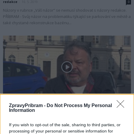
redakce
-
16. 5. 2019
0
Názory v rubrice „Váš názor“ se nemusí shodovat s názory redakce.
PŘÍBRAM - Svůj názor na problematiku týkající se parkování ve městě a
také chystané rekonstrukce bazénu...
Zpravodajství
Opozice chtěla ulevit handicapovaným při
ZpravyPribram -
Do Not Process My Personal
Information
parkování, ale narazila u koalice
Martin Poulíček
-
13. 5. 2019
0
If you wish to opt-out of the sale, sharing to third parties, or
PŘÍBRAM - Na posledním jednání zastupitelstva chtěla Šance pro
processing of your personal or sensitive information for