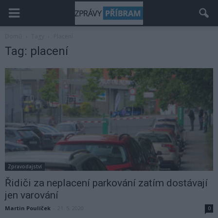
Domů
Tagy
Placení
Tag: placení
Zpravodajství
Řidiči za neplacení parkování zatím dostávají
jen varování
Martin Poulíček
-
21. 5. 2020
0