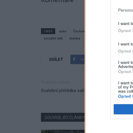
Persona
I want t
Opted 
TAGY
auto
Čechovská ulice
doprava
Drk
sociální sítě
stavba
Václav Švenda
zdarma
I want t
Opted 
SDÍLET
Facebook
Twitter
I want 
Advertis
Opted 
Předchozí článek
I want t
of my P
Svatební přehlídka salónu LaMariée
was col
Opted 
SOUVISEJÍCÍ ČLÁNKY
VÍCE OD AUTORA