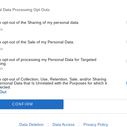
l Data Processing Opt Outs
o opt-out of the Sharing of my personal data.
In
olnov
kritika
nemocnice
parkoviště
placení
Příbram
zeleň
o opt-out of the Sale of my Personal Data.
In
to opt-out of processing my Personal Data for Targeted
ing.
In
Následující článek
o opt-out of Collection, Use, Retention, Sale, and/or Sharing
ersonal Data that Is Unrelated with the Purposes for which it
Radnice chce provozovatele Junior clubu vybrat
lected.
Out
do voleb
CONFIRM
Data Deletion
Data Access
Privacy Policy