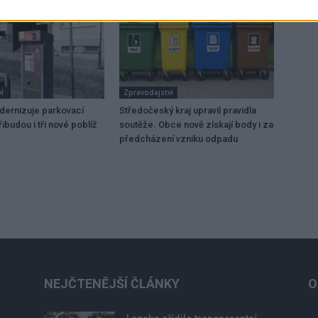
í
Zpravodajství
dernizuje parkovací
Středočeský kraj upravil pravidla
ibudou i tři nové poblíž
soutěže. Obce nově získají body i za
předcházení vzniku odpadu
NEJČTENĚJŠÍ ČLÁNKY
O