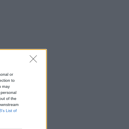
sonal or
ection to
ou may
 personal
out of the
 downstream
B’s List of