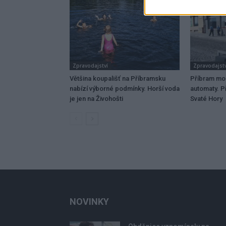
Zpravodajství
Zpravodajstv
Většina koupališť na Příbramsku
Příbram mo
nabízí výborné podmínky. Horší voda
automaty. Př
je jen na Živohošti
Svaté Hory
NOVINKY