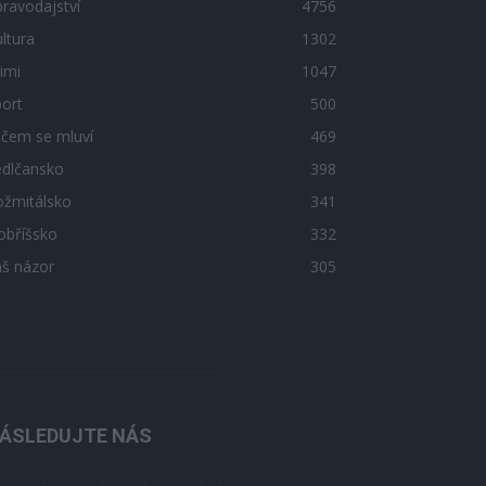
ravodajství
4756
ltura
1302
imi
1047
ort
500
 čem se mluví
469
edlčansko
398
ožmitálsko
341
obříšsko
332
áš názor
305
ÁSLEDUJTE NÁS