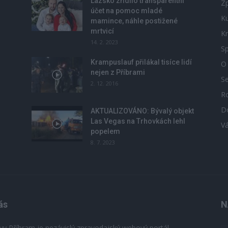
Lazsko zřídilo transparentní
Zp
účet na pomoc mladé
Ku
mamince, náhle postižené
mrtvicí
Kr
14. 2. 2023
Sp
Krampuslauf přilákal tisíce lidí
O
nejen z Příbrami
S
2. 12. 2016
R
D
u
AKTUALIZOVÁNO: Bývalý objekt
Las Vegas na Trhovkách lehl
V
popelem
8. 7. 2023
ás
N
vy Příbram je nezávislý zpravodajský webový portál,