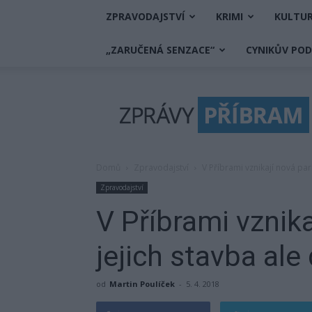
ZPRAVODAJSTVÍ
KRIMI
KULTU
„ZARUČENÁ SENZACE“
CYNIKŮV PO
Zprávy
Příbram
Domů
Zpravodajství
V Příbrami vznikají nová park
Zpravodajství
V Příbrami vznika
jejich stavba ale 
od
Martin Poulíček
-
5. 4. 2018