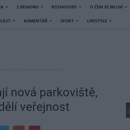
RA
Z REGIONU
ROZHOVORY
O ČEM SE MLUVÍ
DCAST
KOMENTÁŘ
SPORT
LIFESTYLE
oviště, jejich stavba ale dělí veřejnost
jí nová parkoviště,
dělí veřejnost