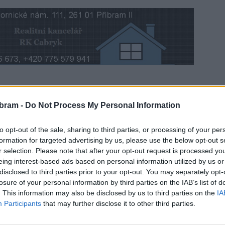
parkování ve městě má pomoci řešit několik nových
bram -
Do Not Process My Personal Information
darma. Město navíc uvažuje i o zavedení barevných
to opt-out of the sale, sharing to third parties, or processing of your per
formation for targeted advertising by us, please use the below opt-out s
t na dva tábory. Kde a jaká parkoviště ve městě vzniknou,
r selection. Please note that after your opt-out request is processed y
sti veřejnosti na jejich stavbě vadí? To se dovíte v naší
eing interest-based ads based on personal information utilized by us or
disclosed to third parties prior to your opt-out. You may separately opt-
losure of your personal information by third parties on the IAB’s list of
. This information may also be disclosed by us to third parties on the
IA
Participants
that may further disclose it to other third parties.