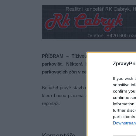
PŘÍBRAM – Tíživou situaci týkající se 
ZpravyPri
parkovišť. Některá budou placená jiná z
parkovacích zón v centru.
If you wish 
sensitive in
Bohužel právě stavba parkovišť dělí veřejnos
confirm you
která budou placená a která zdarma, či co čá
continue se
reportáži.
information 
further disc
participants
Downstream 
Komentáře