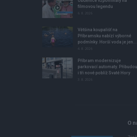
Obděnice vzpomínaly na
filmovou legendu
6. 8. 2026
Většina koupališť na
Příbramsku nabízí výborné
podmínky. Horší voda je jen...
4. 8. 2026
Příbram modernizuje
parkovací automaty. Přibudo
i tři nové poblíž Svaté Hory
3. 8. 2026
O n
Zprá