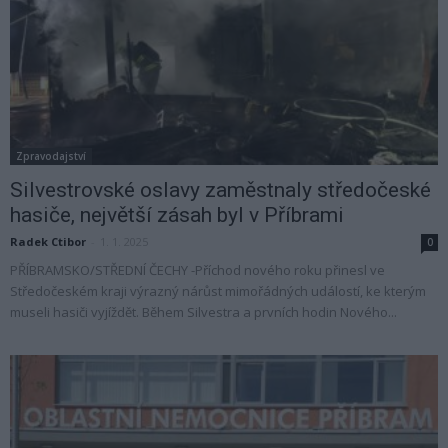
Zpravodajství
Silvestrovské oslavy zaměstnaly středočeské
hasiče, největší zásah byl v Příbrami
Radek Ctibor
-
1. 1. 2025
0
PŘÍBRAMSKO/STŘEDNÍ ČECHY -Příchod nového roku přinesl ve
Středočeském kraji výrazný nárůst mimořádných událostí, ke kterým
museli hasiči vyjíždět. Během Silvestra a prvních hodin Nového...