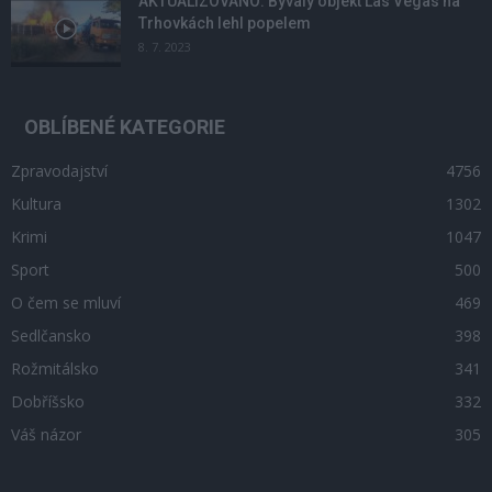
AKTUALIZOVÁNO: Bývalý objekt Las Vegas na
Trhovkách lehl popelem
8. 7. 2023
OBLÍBENÉ KATEGORIE
Zpravodajství
4756
Kultura
1302
Krimi
1047
Sport
500
O čem se mluví
469
Sedlčansko
398
Rožmitálsko
341
Dobříšsko
332
Váš názor
305