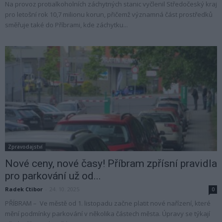
Na provoz protialkoholních záchytných stanic vyčlenil Středočeský kraj
pro letošní rok 10,7 milionu korun, přičemž významná část prostředků
směřuje také do Příbrami, kde záchytku...
Zpravodajství
Nové ceny, nové časy! Příbram zpřísní pravidla
pro parkování už od...
Radek Ctibor
-
24. 10. 2025
0
PŘÍBRAM – Ve městě od 1. listopadu začne platit nové nařízení, které
mění podmínky parkování v několika částech města. Úpravy se týkají