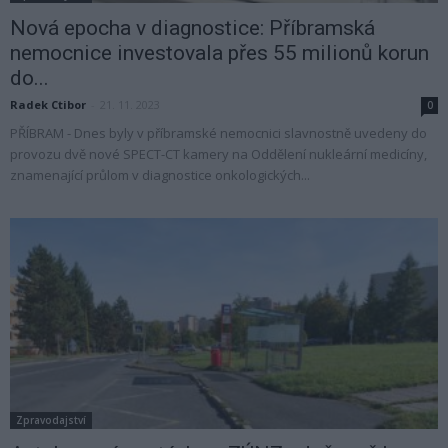
Nová epocha v diagnostice: Příbramská
nemocnice investovala přes 55 milionů korun
do...
Radek Ctibor
-
21. 11. 2023
0
PŘÍBRAM - Dnes byly v příbramské nemocnici slavnostně uvedeny do
provozu dvě nové SPECT-CT kamery na Oddělení nukleární medicíny,
znamenající průlom v diagnostice onkologických...
Zpravodajství