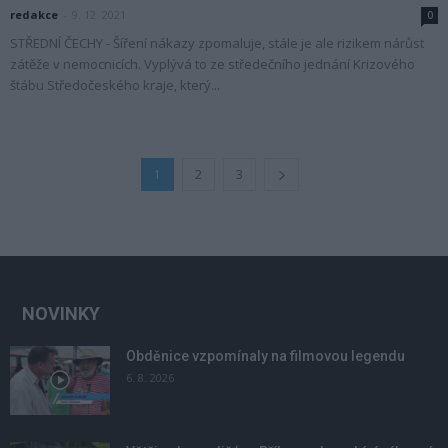
redakce
-
9. 12. 2021
0
STŘEDNÍ ČECHY - Šíření nákazy zpomaluje, stále je ale rizikem nárůst
zátěže v nemocnicích. Vyplývá to ze středečního jednání Krizového
štábu Středočeského kraje, který...
1
2
3
NOVINKY
Obděnice vzpomínaly na filmovou legendu
6. 8. 2026