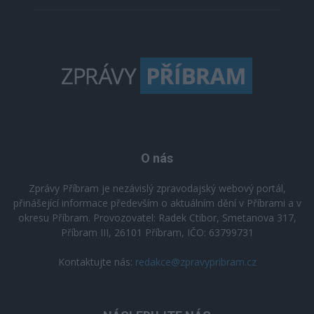
O nás
Zprávy Příbram je nezávislý zpravodajský webový portál,
přinášející informace především o aktuálním dění v Příbrami a v
okresu Příbram. Provozovatel: Radek Ctibor, Smetanova 317,
Příbram III, 26101 Příbram, IČO: 63799731
Kontaktujte nás:
redakce@zpravypribram.cz