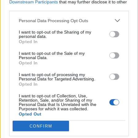
Downstream Participants
that may further disclose it to other
dárcovství krve s názvem „Hrdina je v každém z nás“. Příbramská
third parties.
nemocnice chce...
Personal Data Processing Opt Outs
I want to opt-out of the Sharing of my
personal data.
Opted In
I want to opt-out of the Sale of my
Personal Data.
Opted In
I want to opt-out of processing my
Personal Data for Targeted Advertising.
Opted In
Zpravodajství
Očkování druhou posilovací dávkou je možné
I want to opt-out of Collection, Use,
Retention, Sale, and/or Sharing of my
ve většině nemocnic a poliklinik ve...
Personal Data that Is Unrelated with the
Purposes for which it was collected.
redakce
-
27. 7. 2022
0
Opted Out
STŘEDNÍ ČECHY - Od 18. července je možné dostat druhou posilovací
CONFIRM
dávku očkování proti onemocnění Covid-19. Ministerstvo zdravotnictví
ČR doporučuje aplikace především osobám starším...