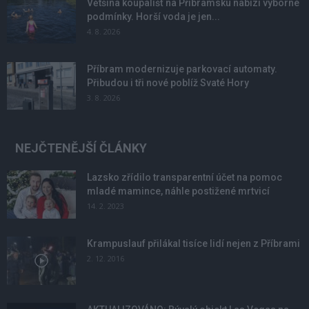
Většina koupališť na Příbramsku nabízí výborné
podmínky. Horší voda je jen...
4. 8. 2026
Příbram modernizuje parkovací automaty.
Přibudou i tři nové poblíž Svaté Hory
3. 8. 2026
NEJČTENĚJŠÍ ČLÁNKY
Lazsko zřídilo transparentní účet na pomoc
mladé mamince, náhle postižené mrtvicí
14. 2. 2023
Krampuslauf přilákal tisíce lidí nejen z Příbrami
2. 12. 2016