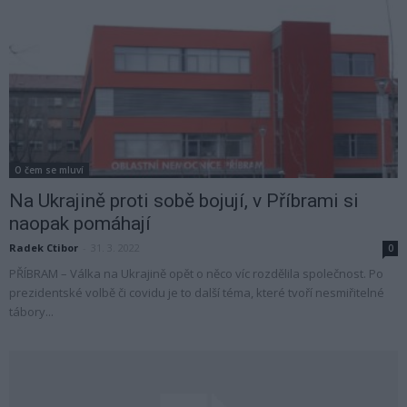
O čem se mluví
Na Ukrajině proti sobě bojují, v Příbrami si
naopak pomáhají
Radek Ctibor
-
31. 3. 2022
0
PŘÍBRAM – Válka na Ukrajině opět o něco víc rozdělila společnost. Po
prezidentské volbě či covidu je to další téma, které tvoří nesmiřitelné
tábory...