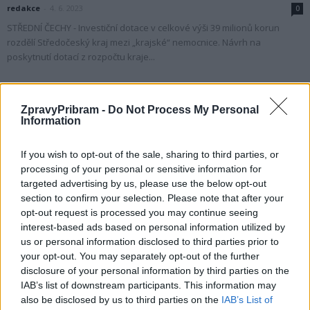
redakce
-
4. 6. 2023
0
STŘEDNÍ ČECHY - Investiční dotace v celkové výši 39 milionů korun
rozdělí Středočeský kraj mezi „krajské“ nemocnice. Návrh na
poskytnutí dotací z rozpočtu kraje...
ZpravyPribram -
Do Not Process My Personal
Information
If you wish to opt-out of the sale, sharing to third parties, or
processing of your personal or sensitive information for
targeted advertising by us, please use the below opt-out
section to confirm your selection. Please note that after your
opt-out request is processed you may continue seeing
interest-based ads based on personal information utilized by
Zpravodajství
us or personal information disclosed to third parties prior to
Nový projekt příbramské nemocnice podpoří
your opt-out. You may separately opt-out of the further
dárce krve
disclosure of your personal information by third parties on the
IAB’s list of downstream participants. This information may
redakce
-
26. 9. 2022
0
also be disclosed by us to third parties on the
IAB’s List of
PŘÍBRAM - V těchto dnech vrcholí přípravy na kampaň na podporu