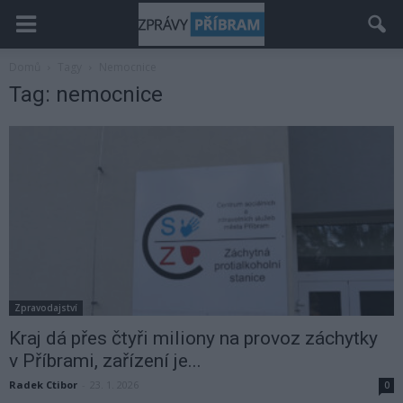
Domů
Tagy
Nemocnice
Tag: nemocnice
Zpravodajství
Kraj dá přes čtyři miliony na provoz záchytky
v Příbrami, zařízení je...
Radek Ctibor
-
23. 1. 2026
0