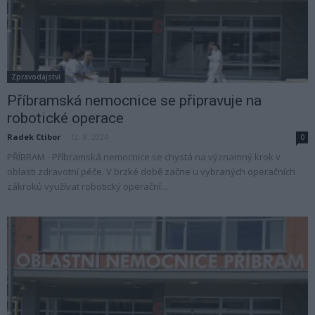
Zpravodajství
Příbramská nemocnice se připravuje na
robotické operace
Radek Ctibor
-
12. 8. 2024
0
PŘÍBRAM - Příbramská nemocnice se chystá na významný krok v
oblasti zdravotní péče. V brzké době začne u vybraných operačních
zákroků využívat robotický operační...