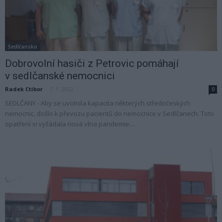
Sedlčansko
Dobrovolní hasiči z Petrovic pomáhají
v sedlčanské nemocnici
Radek Ctibor
-
7. 1. 2022
0
SEDLČANY - Aby se uvolnila kapacita některých středočeských
nemocnic, došlo k převozu pacientů do nemocnice v Sedlčanech. Toto
opatření si vyžádala nová vlna pandemie....