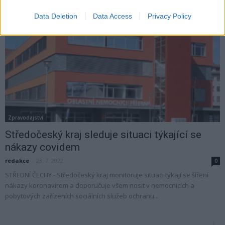
Data Deletion
Data Access
Privacy Policy
Zpravodajství
Středočeský kraj sleduje situaci týkající se
nákazy covidem
redakce
-
23. 7. 2022
0
STŘEDNÍ ČECHY - Středočeský kraj monitoruje situaci týkají se šíření
nákazy koronavirem a doporučuje všem nosit v nemocnicích a
pobytových zařízeních sociálních služeb ochranu...