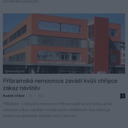
především parkovišť...
Zpravodajství
Příbramská nemocnice zavádí kvůli chřipce
zákaz návštěv
Radek Ctibor
-
28. 1. 2025
0
PŘÍBRAM - V Oblastní nemocnici Příbram platí od 29. ledna až do
odvolání zákaz návštěv na lůžkových odděleních. Důvodem je
chřipková epidemie. Výjimku tvoří zákonní...