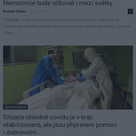
Nemocnice bude očkovat i mezi svátky
Radek Ctibor
-
10. 12. 2021
0
PŘÍBRAM - Zájemci očkování proti covidu se mohou dojít nechat
naočkovat do příbramské nemocnice i mezi vánočními svátky. Více ve
videu.
Zpravodajství
Situace ohledně covidu je v kraji
stabilizovaná, ale jsou připraveni pomoci
i dobrovolní...