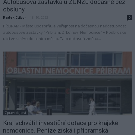
Autobusová zastávka u ZÚNZu dočasně bez
obsluhy
Radek Ctibor
-
18. 10. 2023
0
PŘÍBRAM - Město upozorňuje veřejnost na dočasnou nedostupnost
autobusové zastávky "Příbram, Drkolnov, Nemocnice" v Podbrdské
ulici ve směru do centra města. Tato dočasná změna...
Zpravodajství
Kraj schválil investiční dotace pro krajské
nemocnice. Peníze získá i příbramská