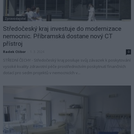
Zpravodajství
Středočeský kraj investuje do modernizace
nemocnic. Příbramská dostane nový CT
přístroj
Radek Ctibor
-
1. 3. 2024
0
STŘEDNÍ ČECHY - Středočeský kraj posiluje svůj závazek k poskytování
vysoké kvality zdravotní péče prostřednictvím poskytnutí finančních
dotací pro sedm projektů v nemocnicích v...