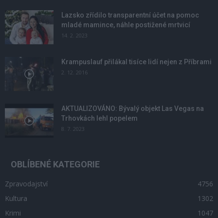
Lazsko zřídilo transparentní účet na pomoc
mladé mamince, náhle postižené mrtvicí
14. 2. 2023
Krampuslauf přilákal tisíce lidí nejen z Příbrami
2. 12. 2016
AKTUALIZOVÁNO: Bývalý objekt Las Vegas na
Trhovkách lehl popelem
8. 7. 2023
OBLÍBENÉ KATEGORIE
Zpravodajství
4756
Kultura
1302
Krimi
1047