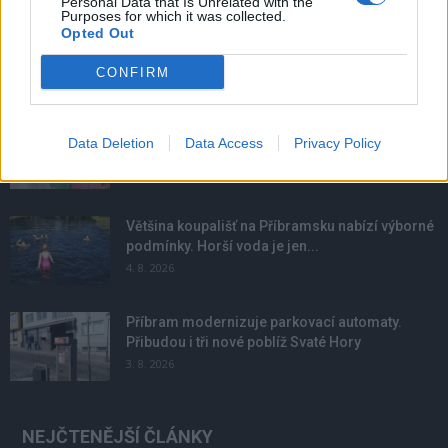
Personal Data that Is Unrelated with the
Purposes for which it was collected.
Opted Out
CONFIRM
NOVINKY
Obděnice vzpomínaly na filmovou legendu
Data Deletion
Data Access
Privacy Policy
6. 8. 2026
Většina koupališť na Příbramsku nabízí výborné
podmínky. Horší voda je jen...
4. 8. 2026
Příbram modernizuje parkovací automaty.
Přibudou i tři nové poblíž Svaté Hory
3. 8. 2026
NEJČTENĚJŠÍ ČLÁNKY