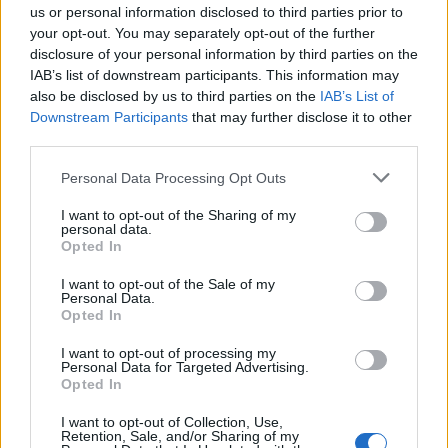
us or personal information disclosed to third parties prior to
Zpravodajství
your opt-out. You may separately opt-out of the further
disclosure of your personal information by third parties on the
Středočeský kraj upravil pravidla soutěže.
IAB’s list of downstream participants. This information may
Obce nově získají body i za předcházení
also be disclosed by us to third parties on the
IAB’s List of
vzniku odpadu
Zpravodajství
Downstream Participants
that may further disclose it to other
third parties.
Personal Data Processing Opt Outs
I want to opt-out of the Sharing of my
personal data.
Opted In
I want to opt-out of the Sale of my
Personal Data.
Opted In
I want to opt-out of processing my
Personal Data for Targeted Advertising.
Opted In
I want to opt-out of Collection, Use,
Retention, Sale, and/or Sharing of my