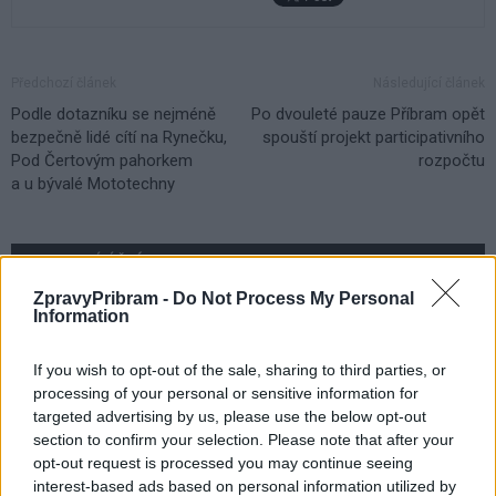
Předchozí článek
Následující článek
Podle dotazníku se nejméně
Po dvouleté pauze Příbram opět
bezpečně lidé cítí na Rynečku,
spouští projekt participativního
Pod Čertovým pahorkem
rozpočtu
a u bývalé Mototechny
SOUVISEJÍCÍ ČLÁNKY
VÍCE OD AUTORA
ZpravyPribram -
Do Not Process My Personal
Information
Většina koupališť na Příbramsku nabízí
If you wish to opt-out of the sale, sharing to third parties, or
výborné podmínky. Horší voda je jen na
processing of your personal or sensitive information for
Živohošti
Zpravodajství
targeted advertising by us, please use the below opt-out
section to confirm your selection. Please note that after your
Příbram modernizuje parkovací automaty.
opt-out request is processed you may continue seeing
Přibudou i tři nové poblíž Svaté Hory
interest-based ads based on personal information utilized by