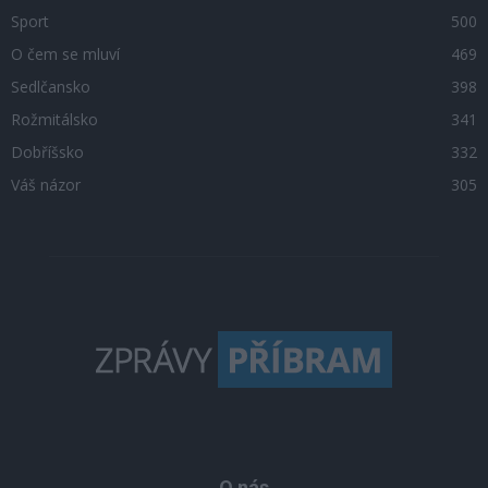
Sport
500
O čem se mluví
469
Sedlčansko
398
Rožmitálsko
341
Dobříšsko
332
Váš názor
305
O nás