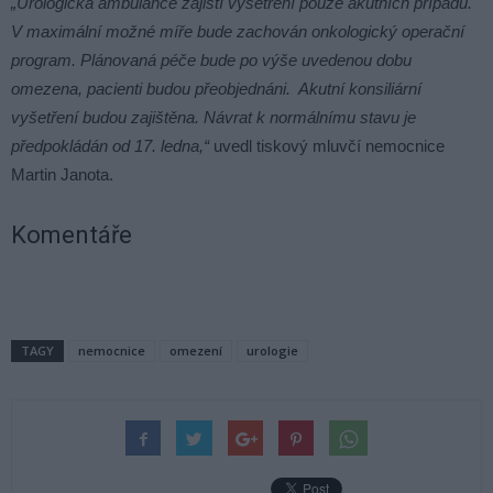
„Urologická ambulance zajistí vyšetření pouze akutních případů.
V maximální možné míře bude zachován onkologický operační
program. Plánovaná péče bude po výše uvedenou dobu
omezena, pacienti budou přeobjednáni. Akutní konsiliární
vyšetření budou zajištěna. Návrat k normálnímu stavu je
předpokládán od 17. ledna,“
uvedl tiskový mluvčí nemocnice
Martin Janota.
Komentáře
TAGY
nemocnice
omezení
urologie