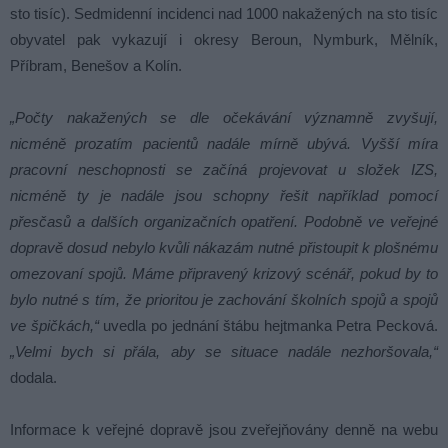
sto tisíc). Sedmidenní incidenci nad 1000 nakažených na sto tisíc
obyvatel pak vykazují i okresy Beroun, Nymburk, Mělník,
Příbram, Benešov a Kolín.
„Počty nakažených se dle očekávání významně zvyšují,
nicméně prozatím pacientů nadále mírně ubývá. Vyšší míra
pracovní neschopnosti se začíná projevovat u složek IZS,
nicméně ty je nadále jsou schopny řešit například pomocí
přesčasů a dalších organizačních opatření. Podobně ve veřejné
dopravě dosud nebylo kvůli nákazám nutné přistoupit k plošnému
omezovaní spojů. Máme připravený krizový scénář, pokud by to
bylo nutné s tím, že prioritou je zachování školních spojů a spojů
ve špičkách,“
uvedla po jednání štábu hejtmanka Petra Pecková.
„Velmi bych si přála, aby se situace nadále nezhoršovala,“
dodala.
Informace k veřejné dopravě jsou zveřejňovány denně na webu