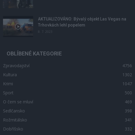
AKTUALIZOVÁNO: Bývalý objekt Las Vegas na
Trhovkách lehl popelem
8. 7. 2023
OBLÍBENÉ KATEGORIE
Zpravodajství
4756
Kultura
1302
Krimi
1047
Sport
500
O čem se mluví
469
Sedlčansko
398
Rožmitálsko
341
Dobříšsko
332