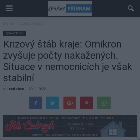
Domů
Zpravodajství
Zpravodajství
Krizový štáb kraje: Omikron
zvyšuje počty nakažených.
Situace v nemocnicích je však
stabilní
od
redakce
-
20. 1. 2022