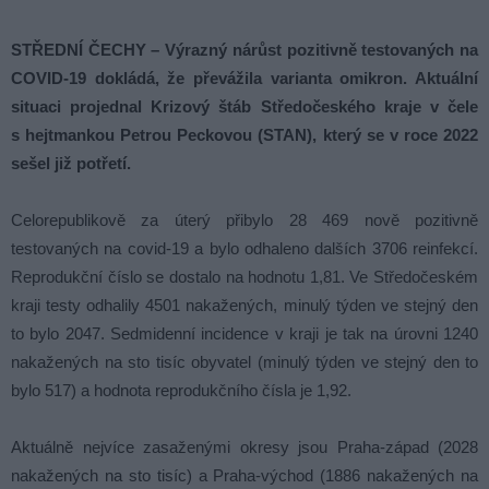
STŘEDNÍ ČECHY – Výrazný nárůst pozitivně testovaných na
COVID-19 dokládá, že převážila varianta omikron. Aktuální
situaci projednal Krizový štáb Středočeského kraje v čele
s hejtmankou Petrou Peckovou (STAN), který se v roce 2022
sešel již potřetí.
Celorepublikově za úterý přibylo 28 469 nově pozitivně
testovaných na covid-19 a bylo odhaleno dalších 3706 reinfekcí.
Reprodukční číslo se dostalo na hodnotu 1,81. Ve Středočeském
kraji testy odhalily 4501 nakažených, minulý týden ve stejný den
to bylo 2047. Sedmidenní incidence v kraji je tak na úrovni 1240
nakažených na sto tisíc obyvatel (minulý týden ve stejný den to
bylo 517) a hodnota reprodukčního čísla je 1,92.
Aktuálně nejvíce zasaženými okresy jsou Praha-západ (2028
nakažených na sto tisíc) a Praha-východ (1886 nakažených na