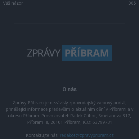
Váš názor
305
O nás
Zprávy Příbram je nezávislý zpravodajský webový portál,
přinášející informace především o aktuálním dění v Příbrami a v
okresu Příbram. Provozovatel: Radek Ctibor, Smetanova 317,
Příbram III, 26101 Příbram, IČO: 63799731
Kontaktujte nás:
redakce@zpravypribram.cz