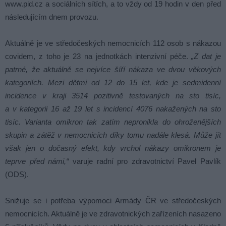
www.pid.cz a sociálních sítích, a to vždy od 19 hodin v den před
následujícím dnem provozu.
Aktuálně je ve středočeských nemocnicích 112 osob s nákazou
covidem, z toho je 23 na jednotkách intenzivní péče.
„Z dat je
patrné, že aktuálně se nejvíce šíří nákaza ve dvou věkových
kategoriích. Mezi dětmi od 12 do 15 let, kde je sedmidenní
incidence v kraji 3514 pozitivně testovaných na sto tisíc,
a v kategorii 16 až 19 let s incidencí 4076 nakažených na sto
tisíc. Varianta omikron tak zatím nepronikla do ohroženějších
skupin a zátěž v nemocnicích díky tomu nadále klesá. Může jít
však jen o dočasný efekt, kdy vrchol nákazy omikronem je
teprve před námi,“
varuje radní pro zdravotnictví Pavel Pavlík
(ODS).
Snižuje se i potřeba výpomoci Armády ČR ve středočeských
nemocnicích. Aktuálně je ve zdravotnických zařízeních nasazeno