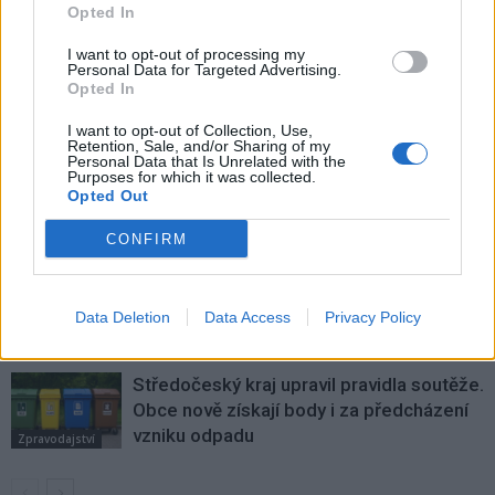
v Oborách
Opted In
I want to opt-out of processing my
Personal Data for Targeted Advertising.
SOUVISEJÍCÍ ČLÁNKY
Opted In
VÍCE OD AUTORA
I want to opt-out of Collection, Use,
Retention, Sale, and/or Sharing of my
Personal Data that Is Unrelated with the
Většina koupališť na Příbramsku nabízí
Purposes for which it was collected.
Opted Out
výborné podmínky. Horší voda je jen na
Živohošti
Zpravodajství
CONFIRM
Příbram modernizuje parkovací automaty.
Přibudou i tři nové poblíž Svaté Hory
Data Deletion
Data Access
Privacy Policy
Zpravodajství
Středočeský kraj upravil pravidla soutěže.
Obce nově získají body i za předcházení
vzniku odpadu
Zpravodajství