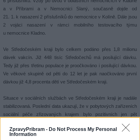
6 příslušníků. Vždy po dvou v oblastních nemocnicích v Kladně
a v Příbrami a v Nemocnici Slaný, současně dojde od
21. 1. k nasazení 2 příslušníků do nemocnice v Kolíně. Dále jsou
2 vojáci nasazení v rámci mobilního testovacího týmu
u nemocnice Kladno.
Ve Středočeském kraji bylo celkem podáno přes 1,8 milionu
dávek vakcín. Již 448 tisíc Středočechů má posilující dávku.
Tedy již přes třetinu populace je proočkováno i posilující dávkou.
Ve věkové skupině od pěti do 12 let je pak naočkováno první
dávkou již 4,8 procenta dětí ve Středočeském kraji.
Situace v sociálních službách ve Středočeském kraji je nadále
stabilizovaná. Poslední data ukazují, že v pobytových zařízeních
sociální péče zřizovaných krajem bylo pozitivních jen pět
pozitivních z více než 5,5 tisíce klientů. Průměrná nemocnost
ZpravyPribram -
Do Not Process My Personal
(bez ohledu na to, zda jde o covid) zaměstnanců je pod deseti
Information
procenty a nikde nepřesahuje 15 procent.