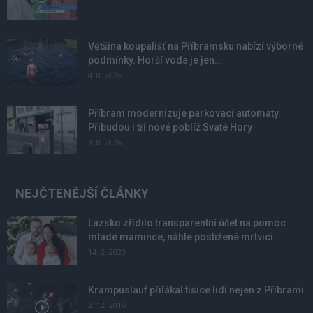
Většina koupališť na Příbramsku nabízí výborné
podmínky. Horší voda je jen...
4. 8. 2026
Příbram modernizuje parkovací automaty.
Přibudou i tři nové poblíž Svaté Hory
3. 8. 2026
NEJČTENĚJŠÍ ČLÁNKY
Lazsko zřídilo transparentní účet na pomoc
mladé mamince, náhle postižené mrtvicí
14. 2. 2023
Krampuslauf přilákal tisíce lidí nejen z Příbrami
2. 12. 2016