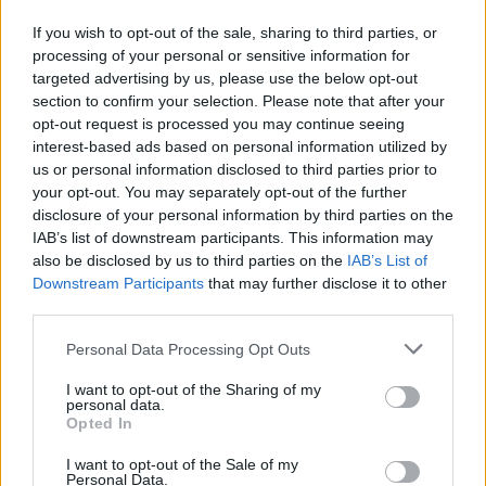
If you wish to opt-out of the sale, sharing to third parties, or
Komentáře
processing of your personal or sensitive information for
targeted advertising by us, please use the below opt-out
section to confirm your selection. Please note that after your
opt-out request is processed you may continue seeing
interest-based ads based on personal information utilized by
TAGY
us or personal information disclosed to third parties prior to
Covid-19
krizový štáb
nemocnice
omikron
your opt-out. You may separately opt-out of the further
Středočeský kraj
disclosure of your personal information by third parties on the
IAB’s list of downstream participants. This information may
also be disclosed by us to third parties on the
IAB’s List of
Downstream Participants
that may further disclose it to other
third parties.
Personal Data Processing Opt Outs
I want to opt-out of the Sharing of my
personal data.
Předchozí článek
Následující článek
Opted In
Projekt kruhového objezdu
Letos na jaře začne ŘSD
I want to opt-out of the Sale of my
u bazénu pozastaven
s opravou druhého mostu
Personal Data.