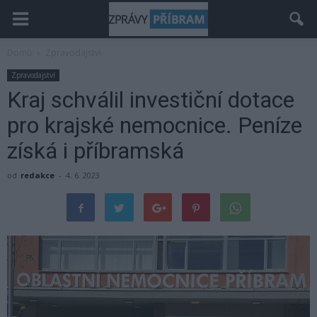
Domů
Zpravodajství
Zpravodajství
Kraj schválil investiční dotace
pro krajské nemocnice. Peníze
získá i příbramská
od
redakce
-
4. 6. 2023