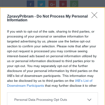
ZpravyPribram -
Do Not Process My Personal
Information
If you wish to opt-out of the sale, sharing to third parties, or
Předchozí článek
Následující článek
processing of your personal or sensitive information for
Blíží se zahajovací koncert
Příbramské divadlo v premiéře
targeted advertising by us, please use the below opt-out
Festivalu Jakuba Jana Ryby
představí svou verzi Figarovy
section to confirm your selection. Please note that after your
v Rožmitále
svatby
opt-out request is processed you may continue seeing
interest-based ads based on personal information utilized by
us or personal information disclosed to third parties prior to
your opt-out. You may separately opt-out of the further
SOUVISEJÍCÍ ČLÁNKY
disclosure of your personal information by third parties on the
VÍCE OD AUTORA
IAB’s list of downstream participants. This information may
also be disclosed by us to third parties on the
IAB’s List of
Většina koupališť na Příbramsku nabízí
Downstream Participants
that may further disclose it to other
výborné podmínky. Horší voda je jen na
third parties.
Živohošti
Zpravodajství
Personal Data Processing Opt Outs