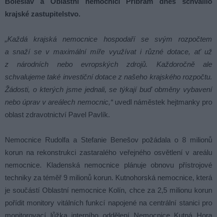
Boleslav a Oblastní nemocnici Příbram dnes schválilo
krajské zastupitelstvo.
„Každá krajská nemocnice hospodaří se svým rozpočtem
a snaží se v maximální míře využívat i různé dotace, ať už
z národních nebo evropských zdrojů. Každoročně ale
schvalujeme také investiční dotace z našeho krajského rozpočtu.
Žádosti, o kterých jsme jednali, se týkají buď obměny vybavení
nebo úprav v areálech nemocnic,“
uvedl náměstek hejtmanky pro
oblast zdravotnictví Pavel Pavlík.
Nemocnice Rudolfa a Stefanie Benešov požádala o 8 milionů
korun na rekonstrukci zastaralého veřejného osvětlení v areálu
nemocnice. Kladenská nemocnice plánuje obnovu přístrojové
techniky za téměř 9 milionů korun. Kutnohorská nemocnice, která
je součástí Oblastní nemocnice Kolín, chce za 2,5 milionu korun
pořídit monitory vitálních funkcí napojené na centrální stanici pro
monitorovací lůžka interního oddělení Nemocnice Kutná Hora