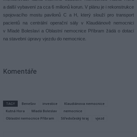
a další vybavení za cca 6 milionů korun. V plánu je i rekonstrukce
spojovacího mostu pavilonů C a H, který slouží pro transport
pacientů na centrální operační sály v Klaudiánově nemocnici
v Mladé Boleslavi a Oblastní nemocnice Příbram žádá o dotaci
na stavební úpravy vjezdu do nemocnice.
Komentáře
TAGY
Benešov
investice
Klaudiánova nemocnice
Kutná Hora
Mladá Boleslav
nemocnice
Oblastní nemocnice Příbram
Středočeský kraj
vjezd