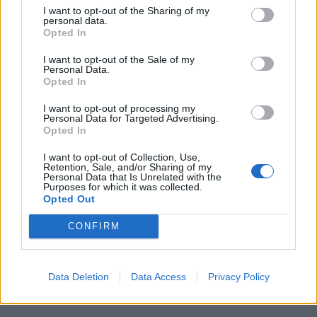
Příbram modernizuje parkovací automaty.
I want to opt-out of the Sharing of my
personal data.
Přibudou i tři nové poblíž Svaté Hory
Opted In
Zpravodajství
I want to opt-out of the Sale of my
Personal Data.
Středočeský kraj upravil pravidla soutěže.
Opted In
Obce nově získají body i za předcházení
vzniku odpadu
I want to opt-out of processing my
Zpravodajství
Personal Data for Targeted Advertising.
Opted In
I want to opt-out of Collection, Use,
Retention, Sale, and/or Sharing of my
Personal Data that Is Unrelated with the
Purposes for which it was collected.
Opted Out
CONFIRM
Data Deletion
Data Access
Privacy Policy