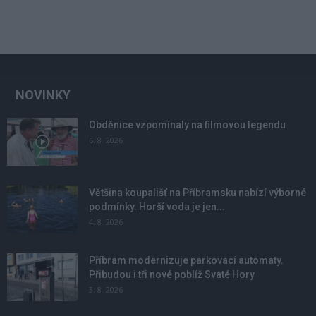
NOVINKY
Obděnice vzpomínaly na filmovou legendu
6. 8. 2026
Většina koupališť na Příbramsku nabízí výborné
podmínky. Horší voda je jen...
4. 8. 2026
Příbram modernizuje parkovací automaty.
Přibudou i tři nové poblíž Svaté Hory
3. 8. 2026