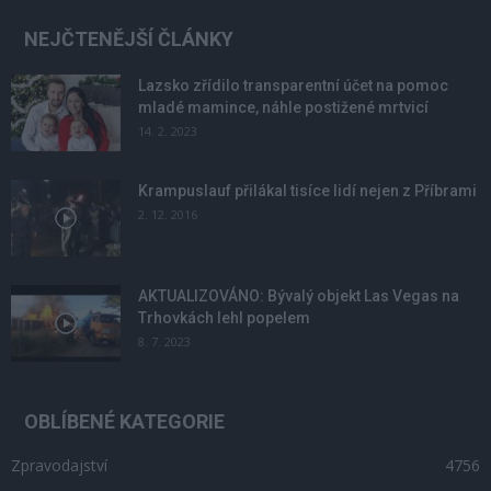
NEJČTENĚJŠÍ ČLÁNKY
Lazsko zřídilo transparentní účet na pomoc
mladé mamince, náhle postižené mrtvicí
14. 2. 2023
Krampuslauf přilákal tisíce lidí nejen z Příbrami
2. 12. 2016
AKTUALIZOVÁNO: Bývalý objekt Las Vegas na
Trhovkách lehl popelem
8. 7. 2023
OBLÍBENÉ KATEGORIE
Zpravodajství
4756