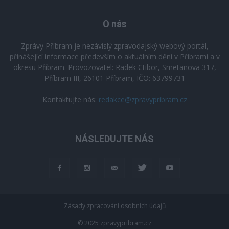
O nás
Zprávy Příbram je nezávislý zpravodajský webový portál,
přinášející informace především o aktuálním dění v Příbrami a v
okresu Příbram. Provozovatel: Radek Ctibor, Smetanova 317,
Příbram III, 26101 Příbram, IČO: 63799731
Kontaktujte nás:
redakce@zpravypribram.cz
NÁSLEDUJTE NÁS
Zásady zpracování osobních údajů
© 2025 zpravypribram.cz