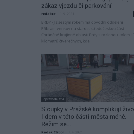
zákaz vjezdu či parkování
redakce
-
1. 9. 2021
BRDY - Již šestým rokem má obvodní oddělení
Příbram-venkov na starost středočeskou část
Chráněné krajinné oblasti Brdy s rozlohou kolem 1
kilometrů čtverečných, kde...
Zpravodajství
Sloupky v Pražské komplikují živo
lidem v této části města méně.
Režim se...
Radek Ctibor
-
7. 4. 2021