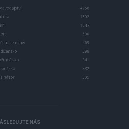
ravodajství
4756
ltura
1302
imi
1047
ort
500
 čem se mluví
469
edlčansko
398
ožmitálsko
341
obříšsko
332
áš názor
305
ÁSLEDUJTE NÁS