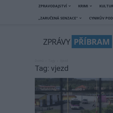
ZPRAVODAJSTVÍ
KRIMI
KULTU
„ZARUČENÁ SENZACE“
CYNIKŮV PO
Zprávy
Příbram
Domů
Tagy
Vjezd
Tag: vjezd