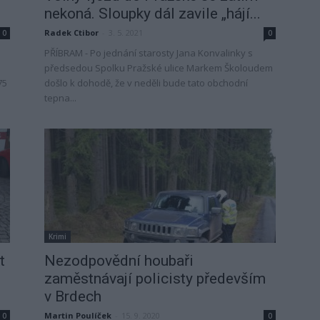
nekoná. Sloupky dál zavile „hájí...
Radek Ctibor
-
3. 5. 2021
0
0
PŘÍBRAM - Po jednání starosty Jana Konvalinky s
předsedou Spolku Pražské ulice Markem Školoudem
75
došlo k dohodě, že v neděli bude tato obchodní
tepna...
Krimi
t
Nezodpovědní houbaři
zaměstnávají policisty především
v Brdech
Martin Poulíček
-
15. 9. 2020
0
0