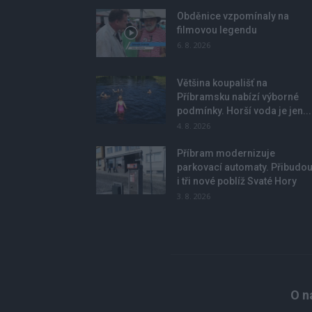
Obděnice vzpomínaly na
filmovou legendu
6. 8. 2026
Většina koupališť na
Příbramsku nabízí výborné
podmínky. Horší voda je jen...
4. 8. 2026
Příbram modernizuje
parkovací automaty. Přibudo
i tři nové poblíž Svaté Hory
3. 8. 2026
O n