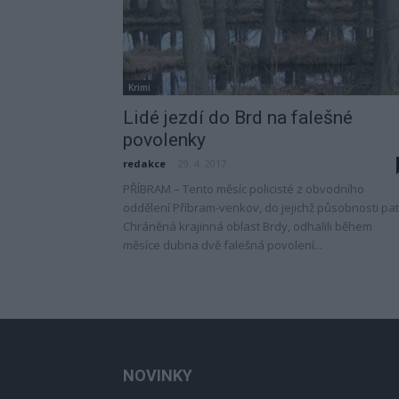
Krimi
Lidé jezdí do Brd na falešné
povolenky
redakce
-
29. 4. 2017
PŘÍBRAM – Tento měsíc policisté z obvodního
oddělení Příbram-venkov, do jejichž působnosti pat
Chráněná krajinná oblast Brdy, odhalili během
měsíce dubna dvě falešná povolení...
NOVINKY