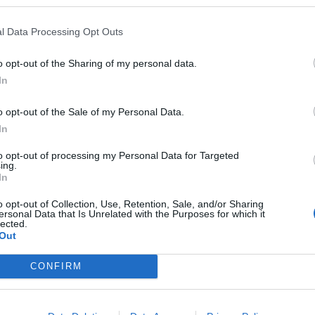
kopce směrem...
l Data Processing Opt Outs
o opt-out of the Sharing of my personal data.
In
o opt-out of the Sale of my Personal Data.
In
to opt-out of processing my Personal Data for Targeted
Krimi
ing.
In
Brdy střeží policisté na čtyřkolkách
i ze vzduchu
o opt-out of Collection, Use, Retention, Sale, and/or Sharing
ersonal Data that Is Unrelated with the Purposes for which it
Veronika Bonková
-
23. 9. 2018
0
0
lected.
Out
ti
BRDY – Už třetím rokem dohlížejí příbramští policisté
v
na Chráněnou krajinnou oblast Brdy. Jedná se o
CONFIRM
rozsáhlé území, mnohdy s nepřístupným terénem,
proto jim...