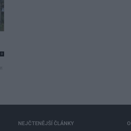
0
ří
NEJČTENĚJŠÍ ČLÁNKY
O