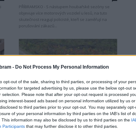
i
PŘÍBRAMSKO - S nástupem houbařské sezóny se
objevuje více motorových vozidel u lesů, na tuto
skutečnost reagují policisté, kteří se zaměřují na
porušování zákazů...
bram -
Do Not Process My Personal Information
to opt-out of the sale, sharing to third parties, or processing of your per
Krimi
formation for targeted advertising by us, please use the below opt-out s
Cyklista nepřežil pád z kola
r selection. Please note that after your opt-out request is processed y
eing interest-based ads based on personal information utilized by us or
v Brdech
disclosed to third parties prior to your opt-out. You may separately opt-
Martin Poulíček
-
21. 10. 2019
0
losure of your personal information by third parties on the IAB’s list of
0
BRDY - K tragické nehodě vyjížděli v pátek odpoledne
. This information may also be disclosed by us to third parties on the
IA
záchranáři a policie. Při sjíždění z vrchu Houpák
Participants
that may further disclose it to other third parties.
havaroval pětapadesátiletý cyklista. „Při sjíždění z