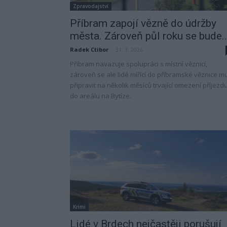
Zpravodajství
Příbram zapojí vězně do údržby
města. Zároveň půl roku se bude..
Radek Ctibor
-
31. 3. 2026
Příbram navazuje spolupráci s místní věznicí,
zároveň se ale lidé mířící do příbramské věznice m
připravit na několik měsíců trvající omezení příjezd
do areálu na Bytíze.
Krimi
Lidé v Brdech nejčastěji porušují