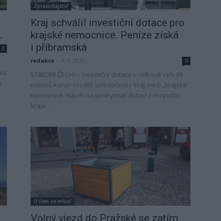
Zpravodajství
Kraj schválil investiční dotace pro
.
krajské nemocnice. Peníze získá
i příbramská
0
redakce
-
4. 6. 2023
0
usí
STŘEDNÍ ČECHY - Investiční dotace v celkové výši 39
u
milionů korun rozdělí Středočeský kraj mezi „krajské“
nemocnice. Návrh na poskytnutí dotací z rozpočtu
kraje...
O čem se mluví
Volný vjezd do Pražské se zatím