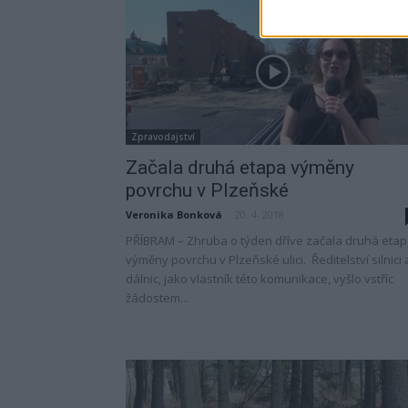
Zpravodajství
Začala druhá etapa výměny
povrchu v Plzeňské
Veronika Bonková
-
20. 4. 2018
PŘÍBRAM – Zhruba o týden dříve začala druhá eta
výměny povrchu v Plzeňské ulici. Ředitelství silnici 
dálnic, jako vlastník této komunikace, vyšlo vstříc
žádostem...