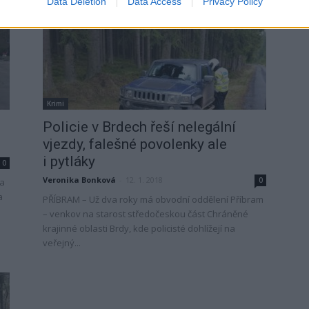
Data Deletion
Data Access
Privacy Policy
Krimi
Policie v Brdech řeší nelegální
vjezdy, falešné povolenky ale
i pytláky
0
Veronika Bonková
-
12. 1. 2018
0
pa
a
PŘÍBRAM – Už dva roky má obvodní oddělení Příbram
– venkov na starost středočeskou část Chráněné
krajinné oblasti Brdy, kde policisté dohlížejí na
veřejný...