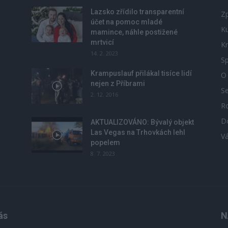
Lazsko zřídilo transparentní
Zp
účet na pomoc mladé
Ku
mamince, náhle postižené
mrtvicí
Kr
14. 2. 2023
Sp
Krampuslauf přilákal tisíce lidí
O
nejen z Příbrami
S
2. 12. 2016
R
D
u
AKTUALIZOVÁNO: Bývalý objekt
Las Vegas na Trhovkách lehl
V
popelem
8. 7. 2023
ás
N