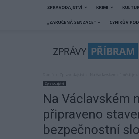
ZPRAVODAJSTVÍ
KRIMI
KULTU
„ZARUČENÁ SENZACE“
CYNIKŮV PO
Zprávy
Příbram
Domů
Zpravodajství
Na Václavském náměstí je u
Zpravodajství
Na Václavském n
připraveno stave
bezpečnostní sl