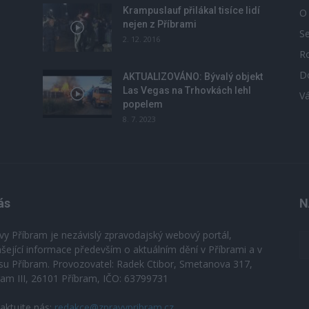
Krampuslauf přilákal tisíce lidí
O
nejen z Příbrami
S
2. 12. 2016
R
D
u
AKTUALIZOVÁNO: Bývalý objekt
Las Vegas na Trhovkách lehl
V
popelem
8. 7. 2023
ás
N
vy Příbram je nezávislý zpravodajský webový portál,
ášející informace především o aktuálním dění v Příbrami a v
su Příbram. Provozovatel: Radek Ctibor, Smetanova 317,
ram III, 26101 Příbram, IČO: 63799731
aktujte nás:
redakce@zpravypribram.cz