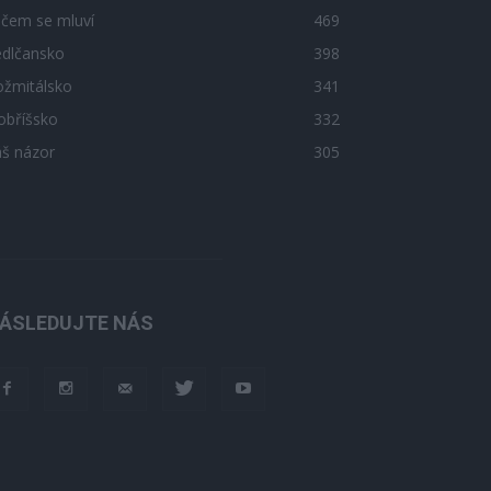
 čem se mluví
469
edlčansko
398
ožmitálsko
341
obříšsko
332
áš názor
305
ÁSLEDUJTE NÁS