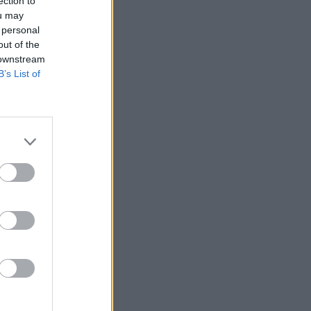
ection to
ou may
 personal
out of the
 downstream
B’s List of