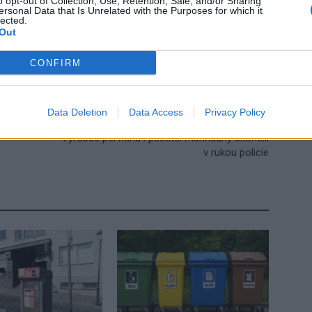
o opt-out of Collection, Use, Retention, Sale, and/or Sharing
ersonal Data that Is Unrelated with the Purposes for which it
inka
Pražská ulice
sloupek
Václavské náměstí
vjezd
lected.
Out
CONFIRM
Data Deletion
Data Access
Privacy Policy
Následující článek
Výrobce pervitinu i pěstitel marihuany skončili
v rukou policie