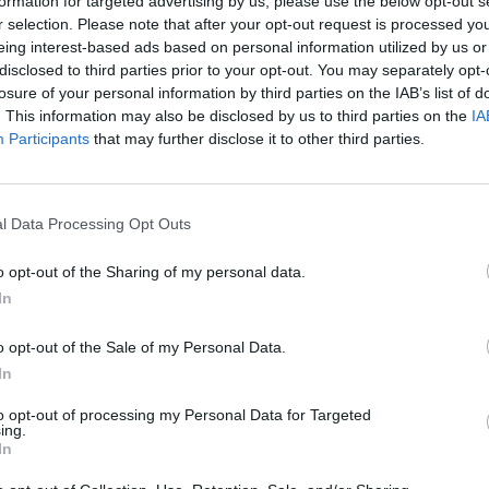
formation for targeted advertising by us, please use the below opt-out s
r selection. Please note that after your opt-out request is processed y
ražská ulice je pěší zónou, do které je povolen vjezd pro
eing interest-based ads based on personal information utilized by us or
 se stále setkáváme s případy, kdy je ulice plná automobilů
disclosed to third parties prior to your opt-out. You may separately opt-
evším o víkendech, promění v parkoviště. Město z tohoto
losure of your personal information by third parties on the IAB’s list of
ch sloupků, které budou umístěny na Václavském náměstí,
. This information may also be disclosed by us to third parties on the
IA
í T. G. Masaryka,“
Participants
that may further disclose it to other third parties.
vysvětluje příbramský starosta Jan
l Data Processing Opt Outs
ost obyvatel a plynulá regulace dopravy, kdy sloupky na
dány dálkově a v případě potřeby bude Pražská ulice pro
o opt-out of the Sharing of my personal data.
kamžitě přístupná. Časový režim přístupu do ulice bude
In
chž cena vychází na 1 015 543 korun, by měla být hotova
ou i nadále zamykány řetězem.
o opt-out of the Sale of my Personal Data.
In
to opt-out of processing my Personal Data for Targeted
ing.
In