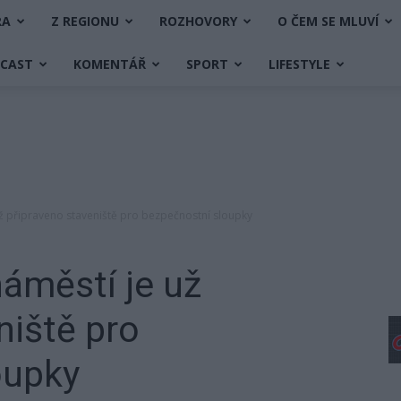
RA
Z REGIONU
ROZHOVORY
O ČEM SE MLUVÍ
DCAST
KOMENTÁŘ
SPORT
LIFESTYLE
ž připraveno staveniště pro bezpečnostní sloupky
áměstí je už
niště pro
oupky