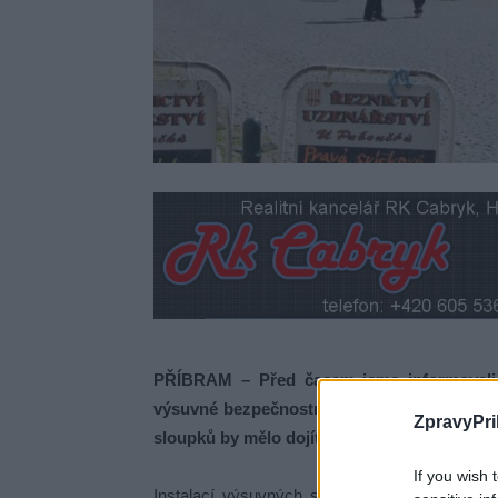
PŘÍBRAM – Před časem jsme informovali
výsuvné bezpečnostní sloupky. Proto je nyní 
ZpravyPri
sloupků by mělo dojít do konce měsíce
.
If you wish 
Instalací výsuvných sloupků chce město zvý