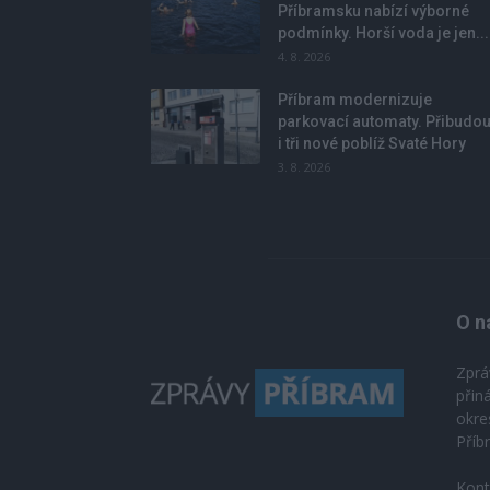
Příbramsku nabízí výborné
podmínky. Horší voda je jen...
4. 8. 2026
Příbram modernizuje
parkovací automaty. Přibudo
i tři nové poblíž Svaté Hory
3. 8. 2026
O n
Zprá
přin
okre
Příb
Kont