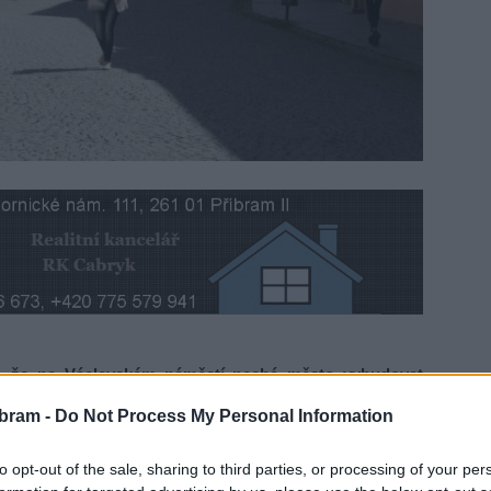
, že na Václavském náměstí nechá město vybudovat
v této části centra již ohrazené staveniště. K umístění
bram -
Do Not Process My Personal Information
to opt-out of the sale, sharing to third parties, or processing of your per
šit bezpečnost chodců v Pražské ulici. Zároveň má toto