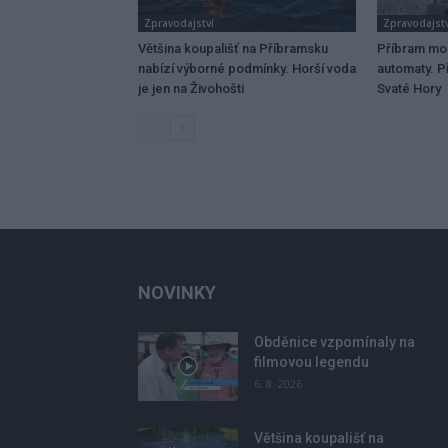
Zpravodajství
Zpravodajstv
Většina koupališť na Příbramsku
Příbram mo
nabízí výborné podmínky. Horší voda
automaty. Př
je jen na Živohošti
Svaté Hory
NOVINKY
Obděnice vzpomínaly na
filmovou legendu
6. 8. 2026
Většina koupališť na