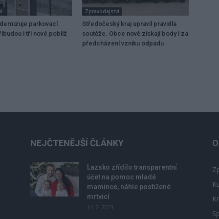
í
Zpravodajství
dernizuje parkovací
Středočeský kraj upravil pravidla
ibudou i tři nové poblíž
soutěže. Obce nově získají body i za
předcházení vzniku odpadu
NEJČTENĚJŠÍ ČLÁNKY
O
Lazsko zřídilo transparentní
Zp
účet na pomoc mladé
Ku
mamince, náhle postižené
mrtvicí
Kr
14. 2. 2023
Sp