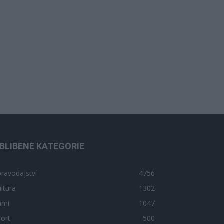
BLÍBENÉ KATEGORIE
ravodajství
4756
ltura
1302
imi
1047
ort
500