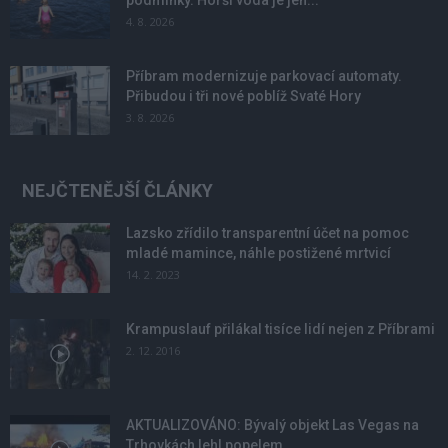
podmínky. Horší voda je jen...
4. 8. 2026
Příbram modernizuje parkovací automaty.
Přibudou i tři nové poblíž Svaté Hory
3. 8. 2026
NEJČTENĚJŠÍ ČLÁNKY
Lazsko zřídilo transparentní účet na pomoc
mladé mamince, náhle postižené mrtvicí
14. 2. 2023
Krampuslauf přilákal tisíce lidí nejen z Příbrami
2. 12. 2016
AKTUALIZOVÁNO: Bývalý objekt Las Vegas na
Trhovkách lehl popelem