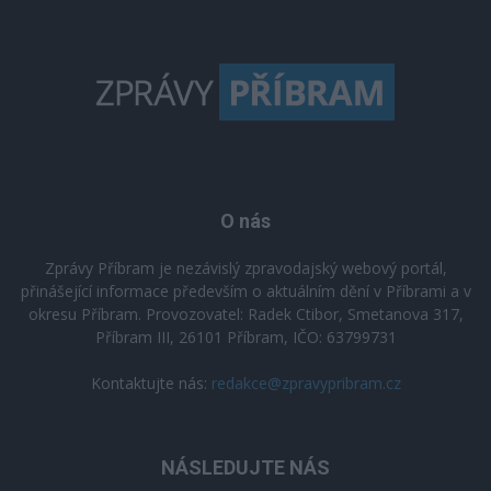
O nás
Zprávy Příbram je nezávislý zpravodajský webový portál,
přinášející informace především o aktuálním dění v Příbrami a v
okresu Příbram. Provozovatel: Radek Ctibor, Smetanova 317,
Příbram III, 26101 Příbram, IČO: 63799731
Kontaktujte nás:
redakce@zpravypribram.cz
NÁSLEDUJTE NÁS