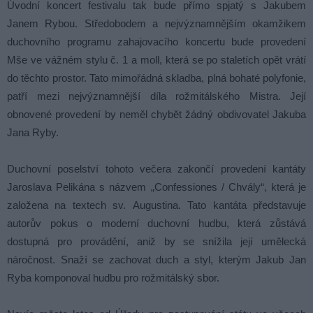
Úvodní koncert festivalu tak bude přímo spjatý s Jakubem
Janem Rybou. Středobodem a nejvýznamnějším okamžikem
duchovního programu zahajovacího koncertu bude provedení
Mše ve vážném stylu č. 1 a moll, která se po staletích opět vrátí
do těchto prostor. Tato mimořádná skladba, plná bohaté polyfonie,
patří mezi nejvýznamnější díla rožmitálského Mistra. Její
obnovené provedení by neměl chybět žádný obdivovatel Jakuba
Jana Ryby.
Duchovní poselství tohoto večera zakončí provedení kantáty
Jaroslava Pelikána s názvem „Confessiones / Chvály“, která je
založena na textech sv. Augustina. Tato kantáta představuje
autorův pokus o moderní duchovní hudbu, která zůstává
dostupná pro provádění, aniž by se snížila její umělecká
náročnost. Snaží se zachovat duch a styl, kterým Jakub Jan
Ryba komponoval hudbu pro rožmitálský sbor.