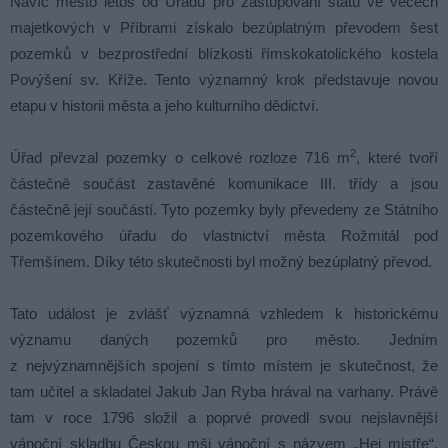
Navíc město letos od Úřadu pro zastupování státu ve věcech
majetkových v Příbrami získalo bezúplatným převodem šest
pozemků v bezprostřední blízkosti římskokatolického kostela
Povýšení sv. Kříže. Tento významný krok představuje novou
etapu v historii města a jeho kulturního dědictví.
2
Úřad převzal pozemky o celkové rozloze 716 m
, které tvoří
částečně součást zastavěné komunikace III. třídy a jsou
částečně její součástí. Tyto pozemky byly převedeny ze Státního
pozemkového úřadu do vlastnictví města Rožmitál pod
Třemšínem. Díky této skutečnosti byl možný bezúplatný převod.
Tato událost je zvlášť významná vzhledem k historickému
významu daných pozemků pro město. Jedním
z nejvýznamnějších spojení s tímto místem je skutečnost, že
tam učitel a skladatel Jakub Jan Ryba hrával na varhany. Právě
tam v roce 1796 složil a poprvé provedl svou nejslavnější
vánoční skladbu Českou mši vánoční s názvem „Hej mistře“.