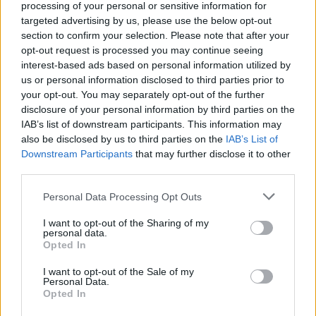
processing of your personal or sensitive information for
targeted advertising by us, please use the below opt-out
TAGY
festival
Hej mistře
Jakub Jan Ryba
koncert
mše
section to confirm your selection. Please note that after your
pozemky
Rožmitál pod Třemšínem
opt-out request is processed you may continue seeing
interest-based ads based on personal information utilized by
Úřad zastupování státu ve věcech majetkových
us or personal information disclosed to third parties prior to
your opt-out. You may separately opt-out of the further
disclosure of your personal information by third parties on the
IAB’s list of downstream participants. This information may
also be disclosed by us to third parties on the
IAB’s List of
Downstream Participants
that may further disclose it to other
third parties.
Personal Data Processing Opt Outs
Předchozí článek
Následující článek
I want to opt-out of the Sharing of my
Více než 74 milionů korun
Kraj schválil investiční dotace
personal data.
pomůže dobrovolným hasičům
pro krajské nemocnice. Peníze
Opted In
v jejich činnosti
získá i příbramská
I want to opt-out of the Sale of my
Personal Data.
Opted In
SOUVISEJÍCÍ ČLÁNKY