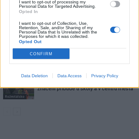
I want to opt-out of processing my
VÍCE OD AUTORA
Personal Data for Targeted Advertising.
Opted In
Rožmitálští hasiči sbírají ocenění
I want to opt-out of Collection, Use,
Retention, Sale, and/or Sharing of my
i reprezentují město doma i v zahraničí
Personal Data that Is Unrelated with the
Purposes for which it was collected.
Rožmitálsko
Opted Out
Rožmitálský zámek představí obrazy
CONFIRM
Ivana Bukovského. Vernisáž doplní
koncert i fotografická výstava
Kultura
Data Deletion
Data Access
Privacy Policy
Rožmitál opravuje chodníky i silnice, nové
značení přibude u školy a v centru města
Rožmitálsko