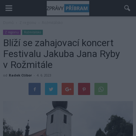
Domů
Z regionu
Rožmitálsko
Z regionu
Rožmitálsko
Blíží se zahajovací koncert
Festivalu Jakuba Jana Ryby
v Rožmitále
od
Radek Ctibor
-
4. 6. 2023