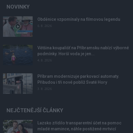
NOVINKY
Obděnice vzpomínaly na filmovou legendu
6. 8. 2026
Většina koupališť na Příbramsku nabízí výborné
podmínky. Horší voda je jen...
4. 8. 2026
Příbram modernizuje parkovací automaty.
Přibudou i tři nové poblíž Svaté Hory
3. 8. 2026
NEJČTENĚJŠÍ ČLÁNKY
Lazsko zřídilo transparentní účet na pomoc
mladé mamince, náhle postižené mrtvicí