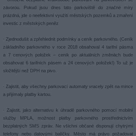
závorou. Pokud jsou dnes tato parkoviště do značné míry
prázdná, jde o neefektivní využití městských pozemků a zmaření
investic z městských peněz
· Zjednodušit a zpřehlednit podmínky a ceník parkovného. (Ceník
základního parkovného v roce 2018 obsahoval 4 tarifní pásma
a 7 cenových položek – ceník po aktuálních změnách bude
obsahovat 6 tarifních pásem a 24 cenových položek!) To už je
složitější než DPH na pivo.
· Zajistit, aby všechny parkovací automaty vracely zpět na mince
a přijímaly platby kartou.
· Zajistit, jako alternativu k úhradě parkovného pomocí mobilní
služby MPLA, možnost platby parkovného prostřednictvím
bezplatných SMS zpráv. Ne všichni občané disponují chytrými
telefony nebo datovými balíčky. Město má právo požadovat