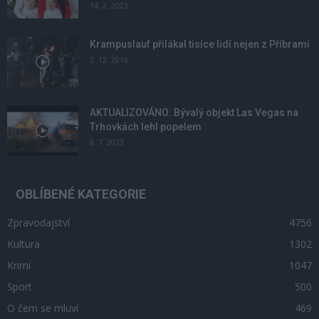
14. 2. 2023
Krampuslauf přilákal tisíce lidí nejen z Příbrami
2. 12. 2016
AKTUALIZOVÁNO: Bývalý objekt Las Vegas na
Trhovkách lehl popelem
8. 7. 2023
OBLÍBENÉ KATEGORIE
Zpravodajství
4756
Kultura
1302
Krimi
1047
Sport
500
O čem se mluví
469