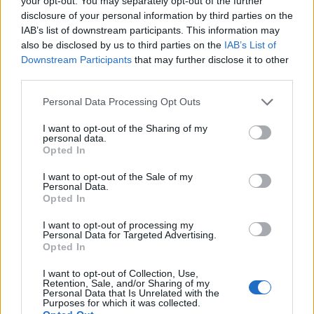
your opt-out. You may separately opt-out of the further
disclosure of your personal information by third parties on the
Mgr. Václav Švenda, v. r.
IAB’s list of downstream participants. This information may
also be disclosed by us to third parties on the
IAB’s List of
Downstream Participants
that may further disclose it to other
Jana Valterová, v. r.
third parties.
Komentáře
Personal Data Processing Opt Outs
I want to opt-out of the Sharing of my
personal data.
Opted In
TAGY
Česká pirátská strana
Šance pro Příbram
TOP 09
I want to opt-out of the Sale of my
Personal Data.
zastupitelé
Opted In
I want to opt-out of processing my
Personal Data for Targeted Advertising.
Opted In
I want to opt-out of Collection, Use,
Retention, Sale, and/or Sharing of my
Personal Data that Is Unrelated with the
Purposes for which it was collected.