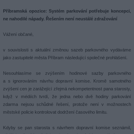
Příbramská opozice: Systém parkování potřebuje koncepci,
ne nahodilé nápady. Řešením není neustálé zdražování
Vážení občané,
v souvislosti s aktuální změnou sazeb parkovného vydáváme
jako zastupitelé města Příbram následující společné prohlášení.
Nesouhlasíme se zvýšením hodinové sazby parkovného
a s ignorováním návrhu dopravní komise. Kromě samotného
zvýšení cen je zarážející zřejmá nekompetentnost pana starosty,
když v médiích tvrdí, že jedna nebo dvě hodiny parkování
zdarma nejsou schůdné řešení, protože není v možnostech
městské policie kontrolovat dodržení časového limitu.
Kdyby se pan starosta s návrhem dopravní komise seznámil,