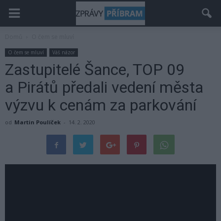
Domů
O čem se mluví
O čem se mluví
Váš názor
Zastupitelé Šance, TOP 09
a Pirátů předali vedení města
výzvu k cenám za parkování
od
Martin Poulíček
-
14. 2. 2020