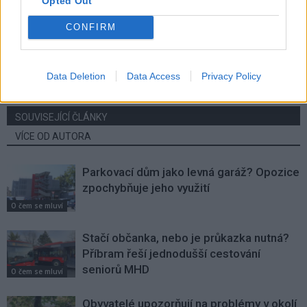
Opted Out
Předchozí článek
Následující článek
CONFIRM
Bazén se v Sedlčanech v tomto
Policie letos už zastavila na
volebním období stavět nebude
silnicích Příbramska 60 řidičů
pod vlivem alkoholu nebo drog
Data Deletion
Data Access
Privacy Policy
SOUVISEJÍCÍ ČLÁNKY
VÍCE OD AUTORA
Parkovací dům jako levná garáž? Opozice
zpochybňuje jeho využití
O čem se mluví
Stačí občanka, nebo je průkazka nutná?
Příbram řeší jednodušší cestování
seniorů MHD
O čem se mluví
Obyvatelé upozorňují na problémy v okolí