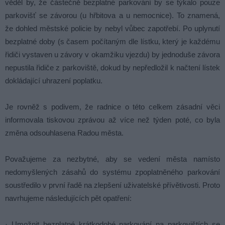
věděl by, že částečně bezplatné parkování by se týkalo pouze
parkovišť se závorou (u hřbitova a u nemocnice). To znamená,
že dohled městské policie by nebyl vůbec zapotřebí. Po uplynutí
bezplatné doby (s časem počítaným dle lístku, který je každému
řidiči vystaven u závory v okamžiku vjezdu) by jednoduše závora
nepustila řidiče z parkoviště, dokud by nepředložil k načtení lístek
dokládající uhrazení poplatku.
Je rovněž s podivem, že radnice o této celkem zásadní věci
informovala tiskovou zprávou až více než týden poté, co byla
změna odsouhlasena Radou města.
Považujeme za nezbytné, aby se vedení města namísto
nedomyšlených zásahů do systému zpoplatněného parkování
soustředilo v první řadě na zlepšení uživatelské přívětivosti. Proto
navrhujeme následujících pět opatření:
· Umožnit bezplatné krátkodobé parkování na parkovištích se