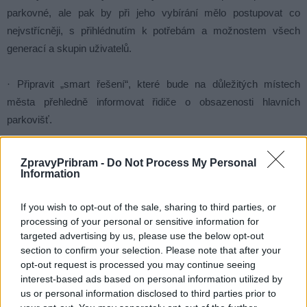
parkovné, ale pak by při jeho vybírání mělo postupovat co
nejvstřícněji, s přihlédnutím k potřebám a možnostem všech
generací a skupin uživatelů.
· Připravit „smart řešení“, které bude na důležitých místech
města přehledně informovat řidiče o obsazenosti hlavních
parkovišť.
Za Šanci pro Příbram Za TOP 09 Za
ZpravyPribram -
Do Not Process My Personal
Českou pirátskou stranu
Information
If you wish to opt-out of the sale, sharing to third parties, or
Mgr. Vladimír Král, v. r. Mgr. Monika Ciklerová, v. r.
processing of your personal or sensitive information for
Antonín Schejbal, v. r.
targeted advertising by us, please use the below opt-out
section to confirm your selection. Please note that after your
JUDr. Dagmar Říhová, v. r. Jakub Hušek, v. r.
opt-out request is processed you may continue seeing
interest-based ads based on personal information utilized by
us or personal information disclosed to third parties prior to
Mgr. Marek Školoud, v. r.