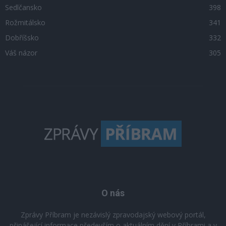
Sedlčansko
398
Rožmitálsko
341
Dobříšsko
332
Váš názor
305
O nás
Zprávy Příbram je nezávislý zpravodajský webový portál,
přinášející informace především o aktuálním dění v Příbrami a v