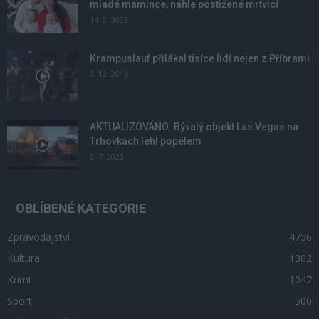
mladé mamince, náhle postižené mrtvicí
14. 2. 2023
Krampuslauf přilákal tisíce lidí nejen z Příbrami
2. 12. 2016
AKTUALIZOVÁNO: Bývalý objekt Las Vegas na
Trhovkách lehl popelem
8. 7. 2023
OBLÍBENÉ KATEGORIE
Zpravodajství
4756
Kultura
1302
Krimi
1047
Sport
500