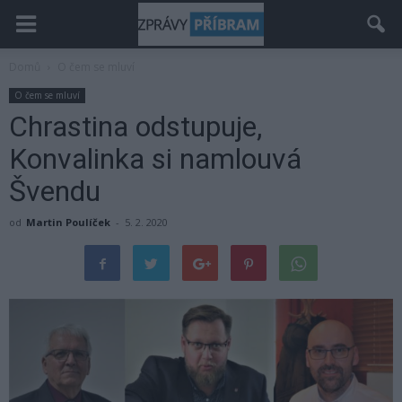
Domů
O čem se mluví
O čem se mluví
Chrastina odstupuje,
Konvalinka si namlouvá
Švendu
od
Martin Poulíček
-
5. 2. 2020