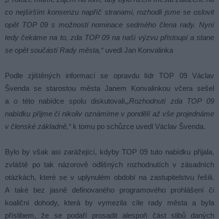
co nejširším konsenzu napříč stranami, rozhodli jsme se oslovit
opět TOP 09 s možností nominace sedmého člena rady. Nyní
tedy čekáme na to, zda TOP 09 na naši výzvu přistoupí a stane
se opět součástí Rady města,“
uvedl Jan Konvalinka
Podle zjištěných informací se opravdu lídr TOP 09 Václav
Švenda se starostou města Janem Konvalinkou včera sešel
a o této nabídce spolu diskutovali.
„Rozhodnutí zda TOP 09
nabídku přijme či nikoliv oznámíme v pondělí až vše projednáme
v členské základně,“
k tomu po schůzce uvedl Václav Švenda.
Bylo by však asi zarážející, kdyby TOP 09 tuto nabídku přijala,
zvláště po tak názorově odlišných rozhodnutích v zásadních
otázkách, které se v uplynulém období na zastupitelstvu řešili.
A také bez jasně definovaného programového prohlášení či
koaliční dohody, která by vymezila cíle rady města a byla
příslibem, že se podaří prosadit alespoň část slibů daných