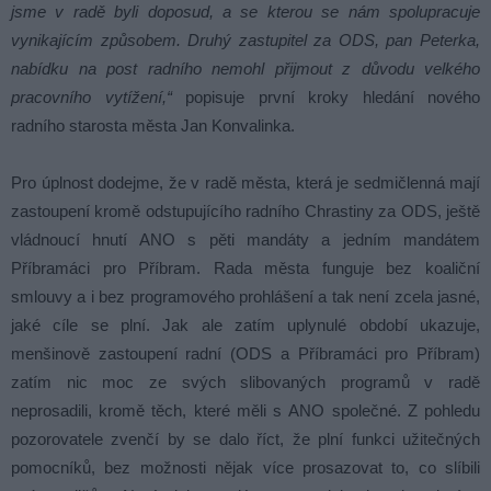
jsme v radě byli doposud, a se kterou se nám spolupracuje
vynikajícím způsobem. Druhý zastupitel za ODS, pan Peterka,
nabídku na post radního nemohl přijmout z důvodu velkého
pracovního vytížení,“
popisuje první kroky hledání nového
radního starosta města Jan Konvalinka.
Pro úplnost dodejme, že v radě města, která je sedmičlenná mají
zastoupení kromě odstupujícího radního Chrastiny za ODS, ještě
vládnoucí hnutí ANO s pěti mandáty a jedním mandátem
Příbramáci pro Příbram. Rada města funguje bez koaliční
smlouvy a i bez programového prohlášení a tak není zcela jasné,
jaké cíle se plní. Jak ale zatím uplynulé období ukazuje,
menšinově zastoupení radní (ODS a Příbramáci pro Příbram)
zatím nic moc ze svých slibovaných programů v radě
neprosadili, kromě těch, které měli s ANO společné. Z pohledu
pozorovatele zvenčí by se dalo říct, že plní funkci užitečných
pomocníků, bez možnosti nějak více prosazovat to, co slíbili