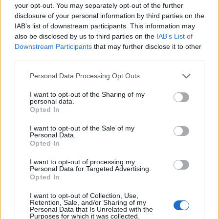
your opt-out. You may separately opt-out of the further
Pokud TOP 09 v pondělí nabídku na člena rady odmítne, bude
disclosure of your personal information by third parties on the
IAB’s list of downstream participants. This information may
hnutí ANO mít dvě možnosti. Oslovit další politické subjekty jako
also be disclosed by us to third parties on the
IAB’s List of
je KSČM ,Piráty či Šanci pro Příbram a nebo na uvolněné místo
Downstream Participants
that may further disclose it to other
po Svatopluku Chrastinovi nominovat někoho ze svých členů.
third parties.
Personal Data Processing Opt Outs
Komentáře
I want to opt-out of the Sharing of my
personal data.
Opted In
I want to opt-out of the Sale of my
TAGY
ANO
Jan Konvalinka
koalice
komunisté
nabídka
Personal Data.
ODS
Piráti
politika
Příbram
radní
radnice
Opted In
Šance pro Příbram
Svatopluk Chrastina
TOP 09
Václav Švenda
I want to opt-out of processing my
Personal Data for Targeted Advertising.
Opted In
I want to opt-out of Collection, Use,
Retention, Sale, and/or Sharing of my
Personal Data that Is Unrelated with the
Purposes for which it was collected.