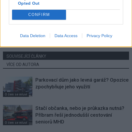
Opted Out
CONFIRM
Předchozí článek
Následující článek
Jaké plány má město s bývalým
Město revitalizuje Čekalíkovský
ředitelstvím Rudných dolů
rybník
Data Deletion
Data Access
Privacy Policy
SOUVISEJÍCÍ ČLÁNKY
VÍCE OD AUTORA
Parkovací dům jako levná garáž? Opozice
zpochybňuje jeho využití
O čem se mluví
Stačí občanka, nebo je průkazka nutná?
Příbram řeší jednodušší cestování
seniorů MHD
O čem se mluví