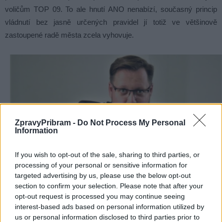
voličům TOP 09. To ale hnutí ANO nenabízí, současný princip
vládnutí bez jasně určených pravidel jí totiž ve většinově
zastoupené radě města zcela vyhovuje.
ZpravyPribram -
Do Not Process My Personal
Information
If you wish to opt-out of the sale, sharing to third parties, or
processing of your personal or sensitive information for
targeted advertising by us, please use the below opt-out
section to confirm your selection. Please note that after your
opt-out request is processed you may continue seeing
interest-based ads based on personal information utilized by
Koho hnut ANO osloví příště?
us or personal information disclosed to third parties prior to