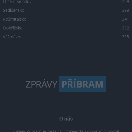
O čem se mluví
469
Sedlčansko
398
Rožmitálsko
341
Dobříšsko
332
Váš názor
305
O nás
Zprávy Příbram je nezávislý zpravodajský webový portál,