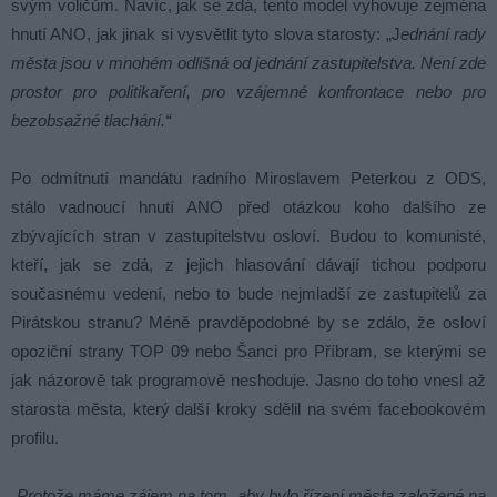
svým voličům. Navíc, jak se zdá, tento model vyhovuje zejména
hnutí ANO, jak jinak si vysvětlit tyto slova starosty: „J
ednání rady
města jsou v mnohém odlišná od jednání zastupitelstva. Není zde
prostor pro politikaření, pro vzájemné konfrontace nebo pro
bezobsažné tlachání.“
Po odmítnutí mandátu radního Miroslavem Peterkou z ODS,
stálo vadnoucí hnutí ANO před otázkou koho dalšího ze
zbývajících stran v zastupitelstvu osloví. Budou to komunisté,
kteří, jak se zdá, z jejich hlasování dávají tichou podporu
současnému vedení, nebo to bude nejmladší ze zastupitelů za
Pirátskou stranu? Méně pravděpodobné by se zdálo, že osloví
opoziční strany TOP 09 nebo Šanci pro Příbram, se kterými se
jak názorově tak programově neshoduje. Jasno do toho vnesl až
starosta města, který další kroky sdělil na svém facebookovém
profilu.
„Protože máme zájem na tom, aby bylo řízení města založené na