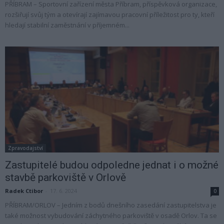
PŘÍBRAM – Sportovní zařízení města Příbram, příspěvková organizace,
rozšiřují svůj tým a otevírají zajímavou pracovní příležitost pro ty, kteří
hledají stabilní zaměstnání v příjemném...
Zpravodajství
Zastupitelé budou odpoledne jednat i o možné
stavbě parkoviště v Orlově
Radek Ctibor
-
17. 6. 2024
0
PŘÍBRAM/ORLOV – Jedním z bodů dnešního zasedání zastupitelstva je
také možnost vybudování záchytného parkoviště v osadě Orlov. Ta se