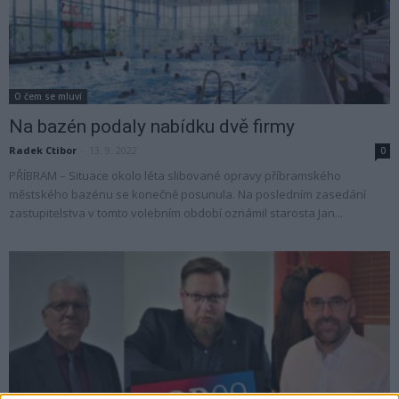
O čem se mluví
Na bazén podaly nabídku dvě firmy
Radek Ctibor
-
13. 9. 2022
0
PŘÍBRAM – Situace okolo léta slibované opravy příbramského
městského bazénu se konečně posunula. Na posledním zasedání
zastupitelstva v tomto volebním období oznámil starosta Jan...