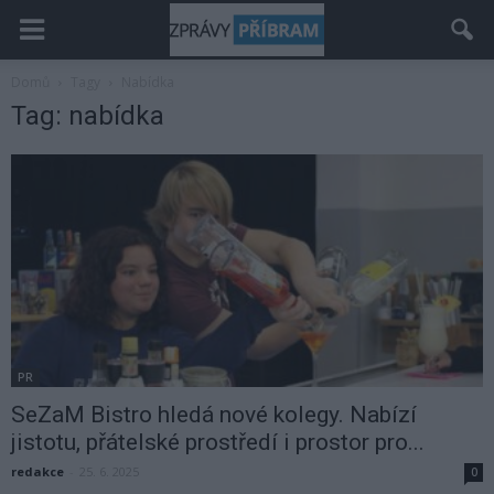
Domů
Tagy
Nabídka
Tag: nabídka
PR
SeZaM Bistro hledá nové kolegy. Nabízí
jistotu, přátelské prostředí i prostor pro...
redakce
-
25. 6. 2025
0