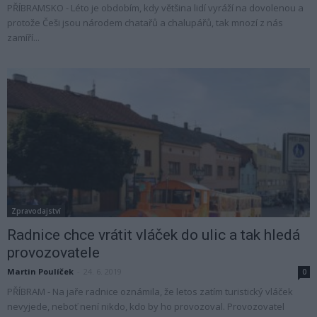
PŘÍBRAMSKO - Léto je obdobím, kdy většina lidí vyráží na dovolenou a
protože Češi jsou národem chatařů a chalupářů, tak mnozí z nás
zamíří...
Zpravodajství
Radnice chce vrátit vláček do ulic a tak hledá
provozovatele
Martin Poulíček
-
24. 6. 2019
0
PŘÍBRAM - Na jaře radnice oznámila, že letos zatím turistický vláček
nevyjede, neboť není nikdo, kdo by ho provozoval. Provozovatel