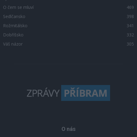
O čem se mluví
469
Sedlčansko
398
Rožmitálsko
341
Dobříšsko
332
Váš názor
305
O nás