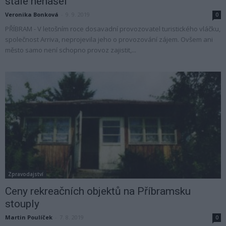
stále nenašel
Veronika Bonková
-
9. 9. 2019
0
PŘÍBRAM - V letošním roce dosavadní provozovatel turistického vláčku,
společnost Arriva, neprojevila jeho o provozování zájem. Ovšem ani
město samo není schopno provoz zajistit,...
Zpravodajství
Ceny rekreačních objektů na Příbramsku
stouply
Martin Poulíček
-
7. 8. 2019
0