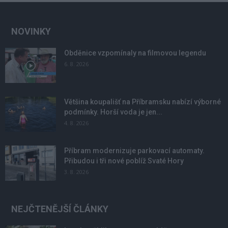
NOVINKY
Obděnice vzpomínaly na filmovou legendu
6. 8. 2026
Většina koupališť na Příbramsku nabízí výborné
podmínky. Horší voda je jen...
4. 8. 2026
Příbram modernizuje parkovací automaty.
Přibudou i tři nové poblíž Svaté Hory
3. 8. 2026
NEJČTENĚJŠÍ ČLÁNKY