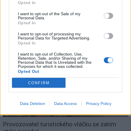
Opted In
Chrastina odstupuje, Konvalinka si namlouvá
Švendu
I want to opt-out of the Sale of my
Personal Data.
Martin Poulíček
-
5. 2. 2020
0
Opted In
PŘÍBRAM - Na únorovém jednání zastupitelů, které se koná 17. února
I want to opt-out of processing my
odstoupí z funkce člena rady města Svatopluk Chrastina za ODS. Proč
Personal Data for Targeted Advertising.
a jaké...
Opted In
I want to opt-out of Collection, Use,
Retention, Sale, and/or Sharing of my
Personal Data that Is Unrelated with the
Purposes for which it was collected.
Opted Out
CONFIRM
Data Deletion
Data Access
Privacy Policy
Zpravodajství
Provozovatel turistického vláčku se zatím