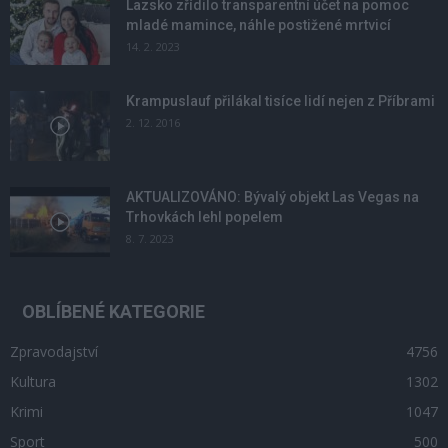
Lazsko zřídilo transparentní účet na pomoc
mladé mamince, náhle postižené mrtvicí
14. 2. 2023
Krampuslauf přilákal tisíce lidí nejen z Příbrami
2. 12. 2016
AKTUALIZOVÁNO: Bývalý objekt Las Vegas na
Trhovkách lehl popelem
8. 7. 2023
OBLÍBENÉ KATEGORIE
Zpravodajství
4756
Kultura
1302
Krimi
1047
Sport
500