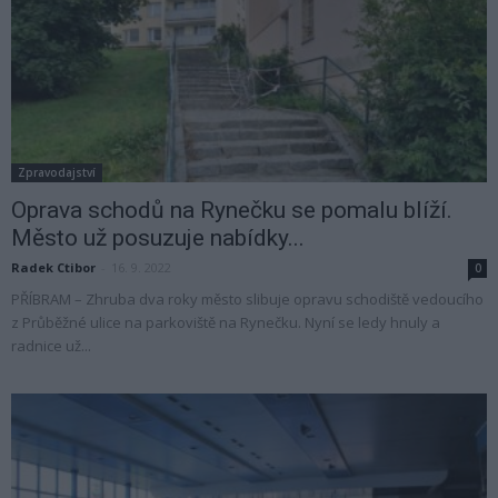
Zpravodajství
Oprava schodů na Rynečku se pomalu blíží.
Město už posuzuje nabídky...
Radek Ctibor
-
16. 9. 2022
0
PŘÍBRAM – Zhruba dva roky město slibuje opravu schodiště vedoucího
z Průběžné ulice na parkoviště na Rynečku. Nyní se ledy hnuly a
radnice už...