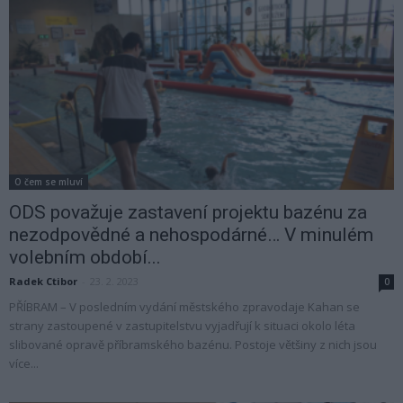
O čem se mluví
ODS považuje zastavení projektu bazénu za
nezodpovědné a nehospodárné… V minulém
volebním období...
Radek Ctibor
-
23. 2. 2023
0
PŘÍBRAM – V posledním vydání městského zpravodaje Kahan se
strany zastoupené v zastupitelstvu vyjadřují k situaci okolo léta
slibované opravě příbramského bazénu. Postoje většiny z nich jsou
více...