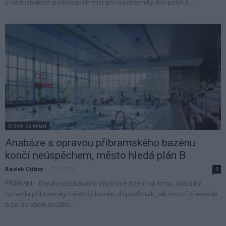
s nedostatkem parkovacích míst pro návštěvníky Brd potýká...
O čem se mluví
Anabáze s opravou příbramského bazénu
končí neúspěchem, město hledá plán B
Radek Ctibor
-
7. 3. 2023
0
PŘÍBRAM – Dlouho očekávané výběrové řízení na firmu, která by
opravila příbramský městský bazén, dopadlo tak, jak mnozí očekávali
a jak se všem snažilo...