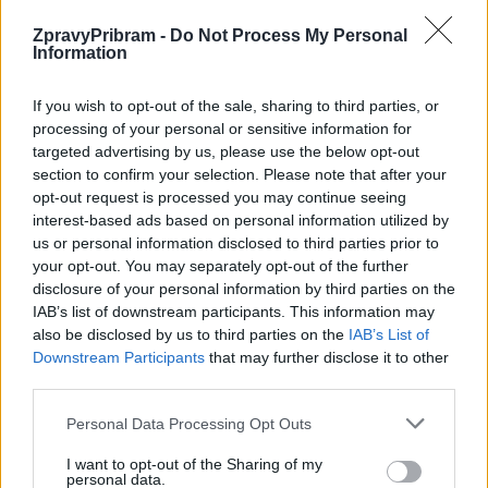
ZpravyPribram -
Do Not Process My Personal
O čem se mluví
Information
TOP 09 nepřijala starostovu nabídku na
radního
If you wish to opt-out of the sale, sharing to third parties, or
processing of your personal or sensitive information for
Martin Poulíček
-
11. 2. 2020
0
targeted advertising by us, please use the below opt-out
PŘÍBRAM - Dnes odpoledne leader zastupitelů Top 09 Václav Švenda
section to confirm your selection. Please note that after your
oznámil starostovi Janu Konvalinkovi (ANO), že nepřijímají nabízené
opt-out request is processed you may continue seeing
křeslo radního. "Nemůžeme a nechceme být fíkovým...
interest-based ads based on personal information utilized by
us or personal information disclosed to third parties prior to
your opt-out. You may separately opt-out of the further
disclosure of your personal information by third parties on the
IAB’s list of downstream participants. This information may
also be disclosed by us to third parties on the
IAB’s List of
Downstream Participants
that may further disclose it to other
third parties.
Personal Data Processing Opt Outs
I want to opt-out of the Sharing of my
O čem se mluví
personal data.