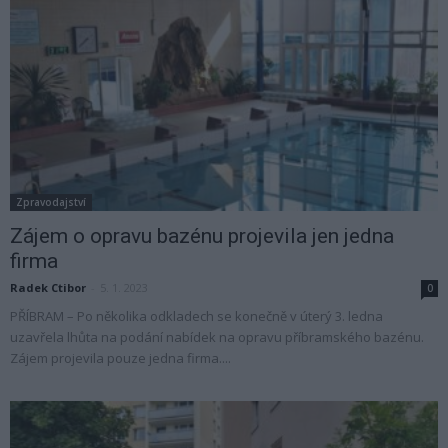
Zpravodajství
Zájem o opravu bazénu projevila jen jedna
firma
Radek Ctibor
-
5. 1. 2023
0
PŘÍBRAM – Po několika odkladech se konečně v úterý 3. ledna
uzavřela lhůta na podání nabídek na opravu příbramského bazénu.
Zájem projevila pouze jedna firma....