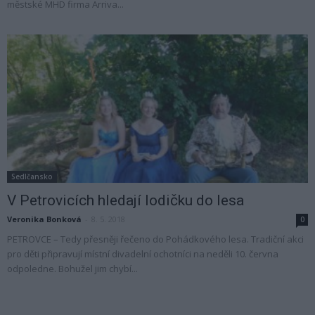
městské MHD firma Arriva...
Sedlčansko
V Petrovicích hledají lodičku do lesa
Veronika Bonková
-
8. 5. 2018
0
PETROVCE – Tedy přesněji řečeno do Pohádkového lesa. Tradiční akci
pro děti připravují místní divadelní ochotníci na neděli 10. června
odpoledne. Bohužel jim chybí...