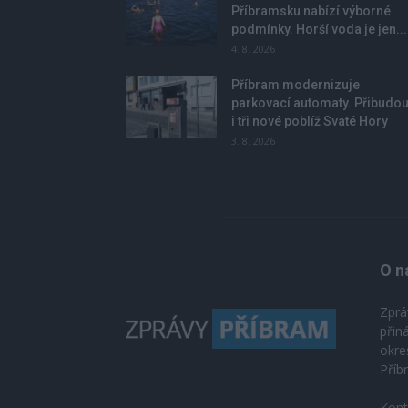
Příbramsku nabízí výborné
podmínky. Horší voda je jen...
4. 8. 2026
Příbram modernizuje
parkovací automaty. Přibudo
i tři nové poblíž Svaté Hory
3. 8. 2026
O n
Zprá
přin
okre
Příb
Kont