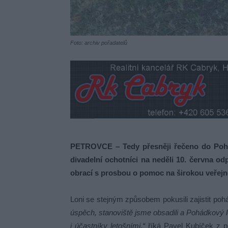
Foto: archiv pořadatelů
PETROVCE – Tedy přesněji řečeno do Pohádk
divadelní ochotníci na neděli 10. června o
obrací s prosbou o pomoc na širokou veřejn
Loni se stejným způsobem pokusili zajistit poh
úspěch, stanoviště jsme obsadili a Pohádkový le
i účastníky letošními,“
říká Pavel Kubíček z pe