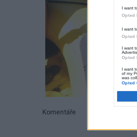
I want t
Opted 
I want t
Opted 
I want 
Advertis
Opted 
I want t
of my P
was col
Opted 
Komentáře