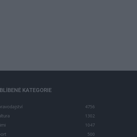
BLÍBENÉ KATEGORIE
ravodajství
4756
ltura
1302
imi
1047
ort
500