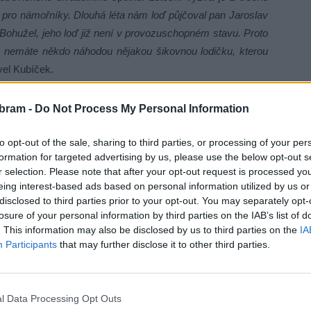
 pro námořníky. Dlouhá léta nám loď půjčoval pan Jaroslav
 Bohužel, jeho loď již není v provozuschopném stavu. Proto
, nemáte někdo náhodou nějakou šikovnou lodičku, kterou
el Kubíček.
í raft pro alespoň osm lidí. Samozřejmě, že se může jednat
bram -
Do Not Process My Personal Information
mínkou je dostatečná stabilita. S nabídkou lze petrovické
to opt-out of the sale, sharing to third parties, or processing of your per
formation for targeted advertising by us, please use the below opt-out s
r selection. Please note that after your opt-out request is processed y
eing interest-based ads based on personal information utilized by us or
disclosed to third parties prior to your opt-out. You may separately opt-
losure of your personal information by third parties on the IAB’s list of
. This information may also be disclosed by us to third parties on the
IA
Participants
that may further disclose it to other third parties.
l Data Processing Opt Outs