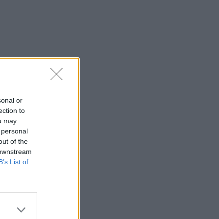
sonal or
ection to
ou may
 personal
out of the
 downstream
B’s List of