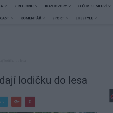
RA
Z REGIONU
ROZHOVORY
O ČEM SE MLUVÍ
DCAST
KOMENTÁŘ
SPORT
LIFESTYLE
ají lodičku do lesa
dají lodičku do lesa
teru