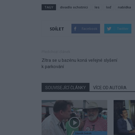
TAGY
divadlo ochotníci
les
loď
nabídka
SDÍLET
Facebook
Twitter
Předchozí článek
Zítra se u bazénu koná veřejné slyšení
k parkování
SOUVISEJÍCÍ ČLÁNKY
VÍCE OD AUTORA