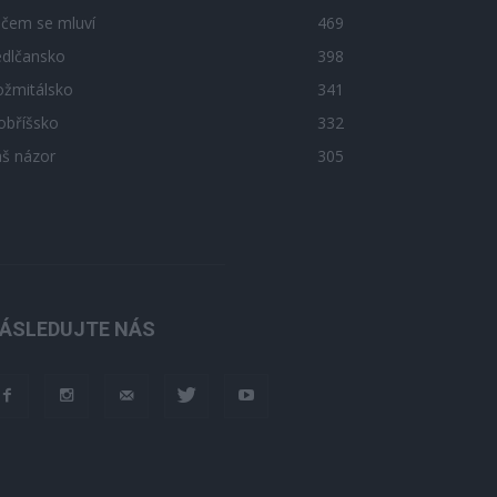
 čem se mluví
469
edlčansko
398
ožmitálsko
341
obříšsko
332
áš názor
305
ÁSLEDUJTE NÁS