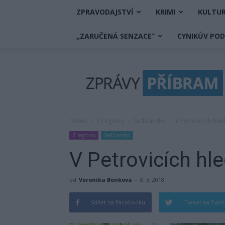
ZPRAVODAJSTVÍ
KRIMI
KULTU
„ZARUČENÁ SENZACE“
CYNIKŮV PO
Zprávy
Příbram
Domů
Z regionu
Sedlčansko
V Petrovicích hled
Z regionu
Sedlčansko
V Petrovicích hle
od
Veronika Bonková
-
8. 5. 2018
Sdílet na Facebooku
Tweet na Twit