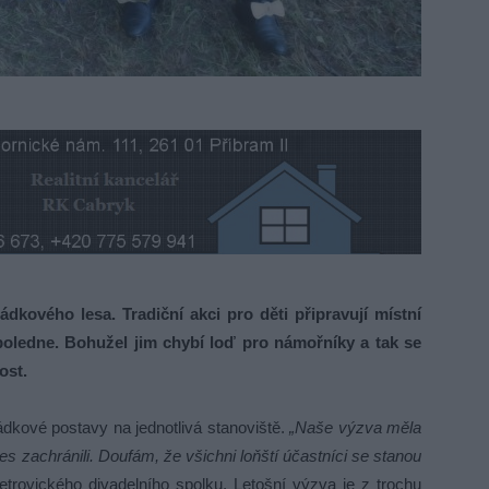
ového lesa. Tradiční akci pro děti připravují místní
dpoledne. Bohužel jim chybí loď pro námořníky a tak se
ost.
ádkové postavy na jednotlivá stanoviště.
„Naše výzva měla
s zachránili. Doufám, že všichni loňští účastníci se stanou
trovického divadelního spolku. Letošní výzva je z trochu