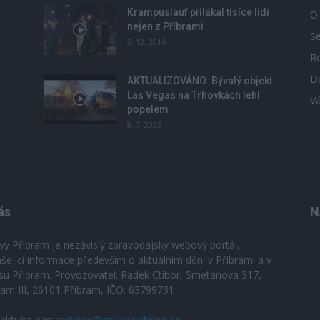
Krampuslauf přilákal tisíce lidí
O
nejen z Příbrami
S
2. 12. 2016
R
D
u
AKTUALIZOVÁNO: Bývalý objekt
Las Vegas na Trhovkách lehl
V
popelem
8. 7. 2023
ás
N
vy Příbram je nezávislý zpravodajský webový portál,
ášející informace především o aktuálním dění v Příbrami a v
su Příbram. Provozovatel: Radek Ctibor, Smetanova 317,
ram III, 26101 Příbram, IČO: 63799731
aktujte nás:
redakce@zpravypribram.cz