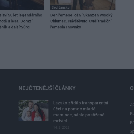
Sedlčansko
laví 50 let legendárního
Den řemesel oživí Skanzen Vysoký
motě u lesa. Dorazí
Chlumec. Návštěvníci uvidí tradiční
rák a další tvůrci
řemesla i novinky
NEJČTENĚJŠÍ ČLÁNKY
O
Lazsko zřídilo transparentní
Zp
účet na pomoc mladé
Ku
mamince, náhle postižené
mrtvicí
Kr
14. 2. 2023
Sp