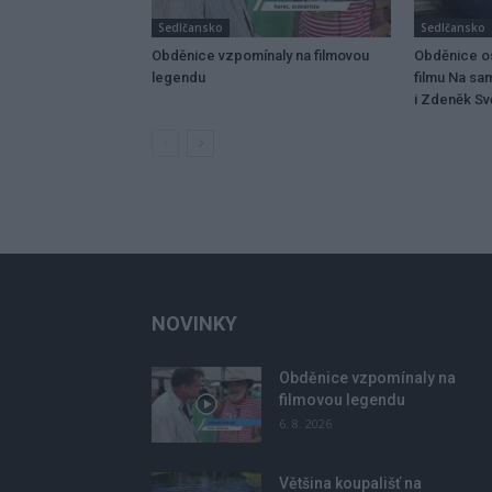
Sedlčansko
Sedlčansko
Obděnice vzpomínaly na filmovou
Obděnice os
legendu
filmu Na sa
i Zdeněk Svě
NOVINKY
Obděnice vzpomínaly na
filmovou legendu
6. 8. 2026
Většina koupališť na