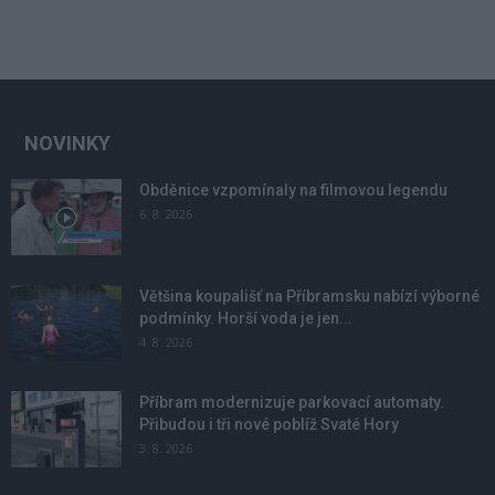
NOVINKY
Obděnice vzpomínaly na filmovou legendu
6. 8. 2026
Většina koupališť na Příbramsku nabízí výborné
podmínky. Horší voda je jen...
4. 8. 2026
Příbram modernizuje parkovací automaty.
Přibudou i tři nové poblíž Svaté Hory
3. 8. 2026