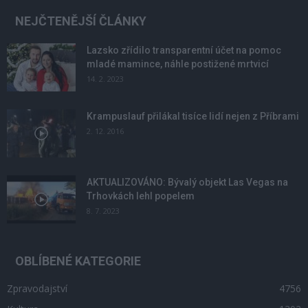
NEJČTENĚJŠÍ ČLÁNKY
Lazsko zřídilo transparentní účet na pomoc
mladé mamince, náhle postižené mrtvicí
14. 2. 2023
Krampuslauf přilákal tisíce lidí nejen z Příbrami
2. 12. 2016
AKTUALIZOVÁNO: Bývalý objekt Las Vegas na
Trhovkách lehl popelem
8. 7. 2023
OBLÍBENÉ KATEGORIE
Zpravodajství
4756