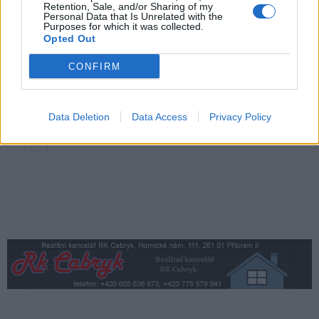
Většina koupališť na Příbramsku nabízí
Retention, Sale, and/or Sharing of my
Personal Data that Is Unrelated with the
výborné podmínky. Horší voda je jen na
Purposes for which it was collected.
Živohošti
Opted Out
Zpravodajství
CONFIRM
Příbram modernizuje parkovací automaty.
Přibudou i tři nové poblíž Svaté Hory
Zpravodajství
Data Deletion
Data Access
Privacy Policy