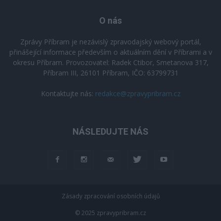
O nás
Zprávy Příbram je nezávislý zpravodajský webový portál,
přinášející informace především o aktuálním dění v Příbrami a v
okresu Příbram. Provozovatel: Radek Ctibor, Smetanova 317,
Příbram III, 26101 Příbram, IČO: 63799731
Kontaktujte nás:
redakce@zpravypribram.cz
NÁSLEDUJTE NÁS
Zásady zpracování osobních údajů
© 2025 zpravypribram.cz