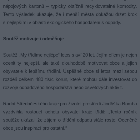
nápojových kartonů – typicky obtížně recyklovatelné komodity.
Tento výsledek ukazuje, že i menší města dokážou držet krok
s nejlepšími v oblasti ekologického hospodaření s odpady.
Soutěž motivuje i odměňuje
Soutěž „My třídíme nejlépe“ letos slaví 20 let. Jejím cílem je nejen
ocenit ty nejlepší, ale také dlouhodobě motivovat obce a jejich
obyvatele k lepšímu třídění. Úspěšné obce si letos mezi sebou
rozdělí celkem 480 tisíc korun, které mohou dále investovat do
rozvoje odpadového hospodářství nebo osvětových aktivit.
Radní Středočeského kraje pro životní prostředí Jindřiška Romba
vyzdvihla rostoucí ochotu obyvatel kraje třídit: „Tento ročník
soutěže ukázal, že zájem o třídění odpadu stále roste. Oceněné
obce jsou inspirací pro ostatní.“