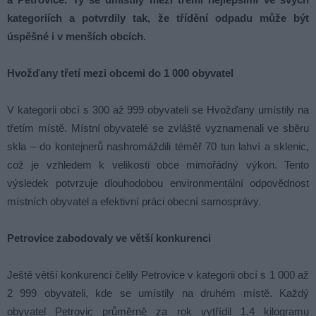
kategoriích a potvrdily tak, že třídění odpadu může být
úspěšné i v menších obcích.
Hvožďany třetí mezi obcemi do 1 000 obyvatel
V kategorii obcí s 300 až 999 obyvateli se Hvožďany umístily na
třetím místě. Místní obyvatelé se zvláště vyznamenali ve sběru
skla – do kontejnerů nashromáždili téměř 70 tun lahví a sklenic,
což je vzhledem k velikosti obce mimořádný výkon. Tento
výsledek potvrzuje dlouhodobou environmentální odpovědnost
místních obyvatel a efektivní práci obecní samosprávy.
Petrovice zabodovaly ve větší konkurenci
Ještě větší konkurenci čelily Petrovice v kategorii obcí s 1 000 až
2 999 obyvateli, kde se umístily na druhém místě. Každý
obyvatel Petrovic průměrně za rok vytřídil 1,4 kilogramu