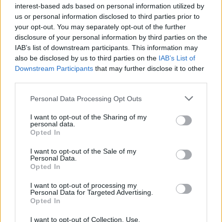
interest-based ads based on personal information utilized by
us or personal information disclosed to third parties prior to
your opt-out. You may separately opt-out of the further
disclosure of your personal information by third parties on the
IAB’s list of downstream participants. This information may
also be disclosed by us to third parties on the
IAB’s List of
Downstream Participants
that may further disclose it to other
Předchozí článek
Následující článek
third parties.
Příbramské divadlo bude opět
Po stopách předků: Nová
patřit dětem
výstava v Muzeu Hořovicka láká
Personal Data Processing Opt Outs
na genealogii a archivní poklady
I want to opt-out of the Sharing of my
personal data.
Opted In
SOUVISEJÍCÍ ČLÁNKY
I want to opt-out of the Sale of my
VÍCE OD AUTORA
Personal Data.
Opted In
Obděnice vzpomínaly na filmovou
I want to opt-out of processing my
legendu
Personal Data for Targeted Advertising.
Opted In
Sedlčansko
I want to opt-out of Collection, Use,