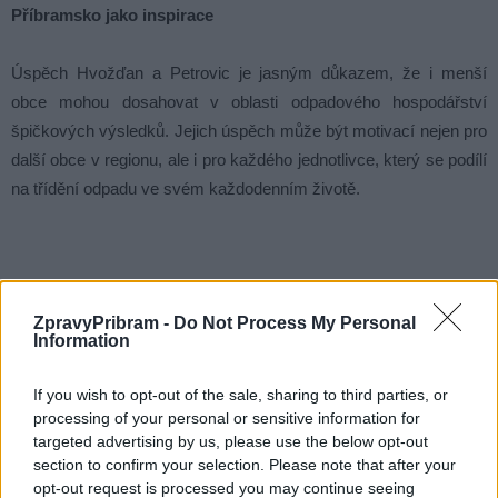
Příbramsko jako inspirace
Úspěch Hvožďan a Petrovic je jasným důkazem, že i menší
obce mohou dosahovat v oblasti odpadového hospodářství
špičkových výsledků. Jejich úspěch může být motivací nejen pro
další obce v regionu, ale i pro každého jednotlivce, který se podílí
na třídění odpadu ve svém každodenním životě.
Komentáře
ZpravyPribram -
Do Not Process My Personal
Information
If you wish to opt-out of the sale, sharing to third parties, or
processing of your personal or sensitive information for
TAGY
Hvožďany
odpad
Petrovice
Středočeský kraj
třídění
targeted advertising by us, please use the below opt-out
section to confirm your selection. Please note that after your
opt-out request is processed you may continue seeing