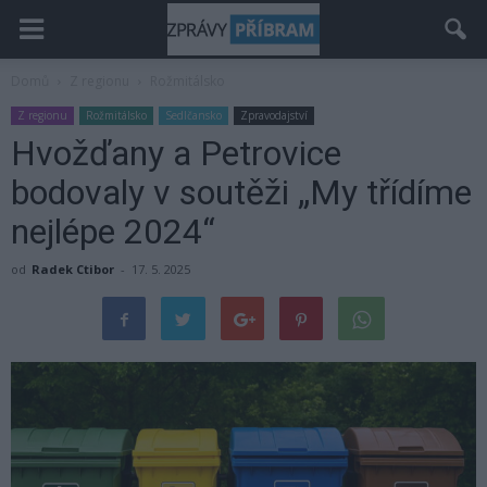
Domů
Z regionu
Rožmitálsko
Z regionu
Rožmitálsko
Sedlčansko
Zpravodajství
Hvožďany a Petrovice
bodovaly v soutěži „My třídíme
nejlépe 2024“
od
Radek Ctibor
-
17. 5. 2025