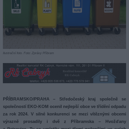
Ilustrační foto. Foto: Zprávy Příbram
PŘÍBRAMSKO/PRAHA – Středočeský kraj společně se
společností EKO-KOM ocenil nejlepší obce ve třídění odpadu
za rok 2024. V silné konkurenci se mezi vítěznými obcemi
výrazně prosadily i dvě z Příbramska – Hvožďany
a Petrovice. Ty se umístily mezi třemi nejlepšími ve svých