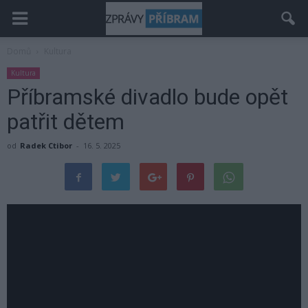
Domů
Kultura
Kultura
Příbramské divadlo bude opět
patřit dětem
od
Radek Ctibor
-
16. 5. 2025