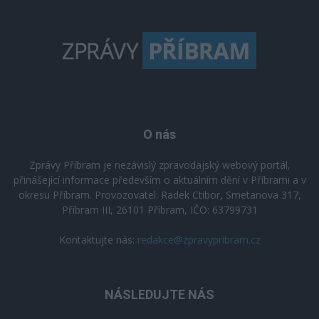
O nás
Zprávy Příbram je nezávislý zpravodajský webový portál,
přinášející informace především o aktuálním dění v Příbrami a v
okresu Příbram. Provozovatel: Radek Ctibor, Smetanova 317,
Příbram III, 26101 Příbram, IČO: 63799731
Kontaktujte nás:
redakce@zpravypribram.cz
NÁSLEDUJTE NÁS