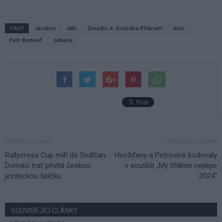
TAGY
atrakce
děti
Divadlo A. Dvořáka Příbram
kino
Petr Bednář
zábava
Předchozí článek
Následující článek
Rallycross Cup míří do Sedlčan.
Hvožďany a Petrovice bodovaly
Domácí trať přivítá českou
v soutěži „My třídíme nejlépe
jezdeckou špičku
2024“
SOUVISEJÍCÍ ČLÁNKY