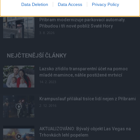
4. 8. 2026
Data Deletion
Data Access
Privacy Policy
Příbram modernizuje parkovací automaty.
Přibudou i tři nové poblíž Svaté Hory
3. 8. 2026
NEJČTENĚJŠÍ ČLÁNKY
Lazsko zřídilo transparentní účet na pomoc
mladé mamince, náhle postižené mrtvicí
14. 2. 2023
Krampuslauf přilákal tisíce lidí nejen z Příbrami
2. 12. 2016
AKTUALIZOVÁNO: Bývalý objekt Las Vegas na
Trhovkách lehl popelem