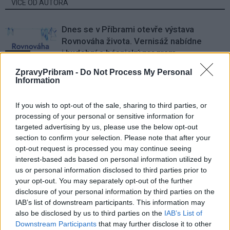
VÍCE OD AUTORA
Dnes se v Příbrami otevře výstava
Rovnováha života. Vernisáž nabídne
i hudební a básnický program
Kultura
ZpravyPribram -
Do Not Process My Personal
Festival hudby na zámku Dobříš sází na
Information
jedinečnou atmosféru. Klasiku propojí
s dalšími žánry i rodinným programem
Dobříšsko
If you wish to opt-out of the sale, sharing to third parties, or
processing of your personal or sensitive information for
targeted advertising by us, please use the below opt-out
Fesťáczek Presents poprvé míří do
section to confirm your selection. Please note that after your
Lesního divadla Skalka. Nabídne hudbu,
opt-out request is processed you may continue seeing
divadlo i tvořivé dílny
Kultura
interest-based ads based on personal information utilized by
us or personal information disclosed to third parties prior to
your opt-out. You may separately opt-out of the further
disclosure of your personal information by third parties on the
IAB’s list of downstream participants. This information may
also be disclosed by us to third parties on the
IAB’s List of
Downstream Participants
that may further disclose it to other