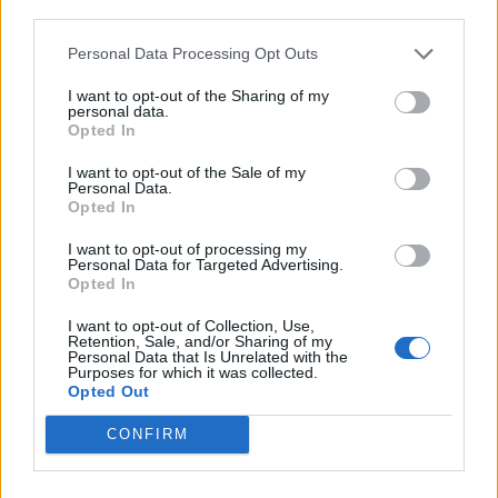
third parties.
Personal Data Processing Opt Outs
I want to opt-out of the Sharing of my
personal data.
Opted In
I want to opt-out of the Sale of my
Personal Data.
Opted In
I want to opt-out of processing my
Personal Data for Targeted Advertising.
Opted In
NOVINKY
I want to opt-out of Collection, Use,
Retention, Sale, and/or Sharing of my
Obděnice vzpomínaly na filmovou legendu
Personal Data that Is Unrelated with the
Purposes for which it was collected.
6. 8. 2026
Opted Out
CONFIRM
Většina koupališť na Příbramsku nabízí výborné
podmínky. Horší voda je jen...