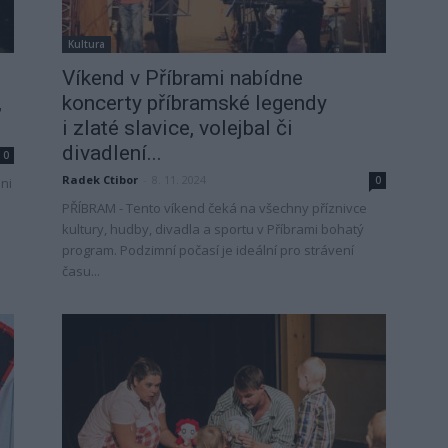
Kultura
Víkend v Příbrami nabídne
,
koncerty příbramské legendy
i zlaté slavice, volejbal či
divadlení...
0
Radek Ctibor
-
8. 11. 2024
0
ni
PŘÍBRAM - Tento víkend čeká na všechny příznivce
kultury, hudby, divadla a sportu v Příbrami bohatý
program. Podzimní počasí je ideální pro strávení
času...