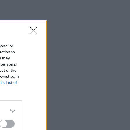
sonal or
ection to
ou may
 personal
out of the
 downstream
B’s List of