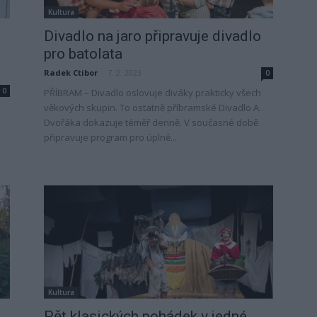
Kultura
Divadlo na jaro připravuje divadlo
pro batolata
Radek Ctibor
-
7. 2. 2023
0
0
PŘÍBRAM – Divadlo oslovuje diváky prakticky všech
věkových skupin. To ostatně příbramské Divadlo A.
Dvořáka dokazuje téměř denně. V současné době
připravuje program pro úplně...
Kultura
Pět klasických pohádek v jedné