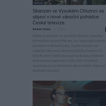
Kultura
Skanzen ve Vysokém Chlumci se
objeví v nové vánoční pohádce
České televize
Radek Ctibor
-
3. 7. 2026
Malebný skanzen ve Vysokém Chlumci, pobočka
Hornického muzea Příbram, se v uplynulých dnech
proměnil ve filmové kulisy. Česká televize zde
natáčela část nové vánoční pohádky Krakonoš a
básník, která volně navazuje na divácky oblíbené
Krakonošovo tajemství z roku 2022. Prostředí
skanzenu se na televizních obrazovkách objeví už
letošních Vánocích.