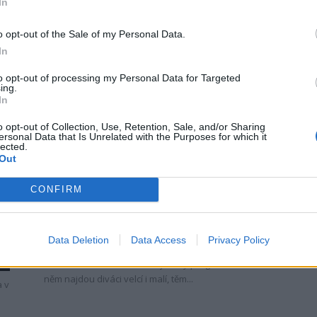
In
á
PODLESÍ - Letošní sezónu v lesním divadle Skalka v
Podlesí zakončila zcela vyprodaná známá hudební
o opt-out of the Sale of my Personal Data.
pohádka Princové jsou na draka... Více ve videu
In
to opt-out of processing my Personal Data for Targeted
ing.
In
o opt-out of Collection, Use, Retention, Sale, and/or Sharing
ersonal Data that Is Unrelated with the Purposes for which it
lected.
Out
Kultura
CONFIRM
Déšť děti od pohádky nevyhnal
u
Radek Ctibor
-
12. 8. 2021
0
Data Deletion
Data Access
Privacy Policy
PODLESÍ - I letos nabízí po celé prázdniny lesní
divadlo Skalka v Podlesí zajímavý program. Své v
0
něm najdou diváci velcí i malí, těm...
a v