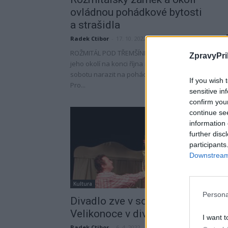
ovládnou pohádkové bytosti
a strašidla
Radek Ctibor
-
17. 10. 2022
ROŽMITÁL POD TŘEMŠÍNEM - V prostorách zámku i
ZpravyPri
jeho okolí na konci října můžete poslední říjnovou
sobotu narazit na pohádkové bytosti a strašidla.
If you wish 
Pro...
sensitive in
confirm you
continue se
information 
further disc
participants
Downstream 
Kultura
Persona
Divadlo zve v sobotu na
Velikonoce v divadle
I want t
Radek Ctibor
-
6. 4. 2022