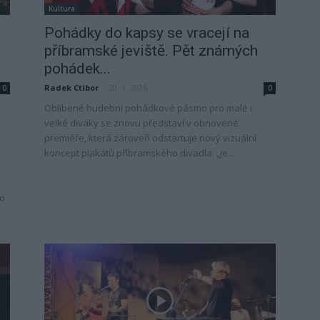
Kultura
Pohádky do kapsy se vracejí na
příbramské jeviště. Pět známých
pohádek...
Radek Ctibor
-
20. 1. 2026
0
0
Oblíbené hudební pohádkové pásmo pro malé i
velké diváky se znovu představí v obnovené
premiéře, která zároveň odstartuje nový vizuální
koncept plakátů příbramského divadla. „Je...
 o