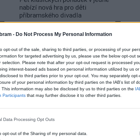
nabízí nová hra pro děti
příbramského divadla
Radek Ctibor
-
17. 9. 2022
0
0
PŘÍBRAM – K divadlu patří i pohádky, ovšem
bram -
Do Not Process My Personal Information
příbramské divadlo už delší dobu na svém
repertoáru tento žánr nemělo. To se nyní změnilo
to opt-out of the sale, sharing to third parties, or processing of your per
s premiérou hry...
formation for targeted advertising by us, please use the below opt-out s
r selection. Please note that after your opt-out request is processed y
eing interest-based ads based on personal information utilized by us or
disclosed to third parties prior to your opt-out. You may separately opt-
losure of your personal information by third parties on the IAB’s list of
. This information may also be disclosed by us to third parties on the
IA
Participants
that may further disclose it to other third parties.
Kultura
l Data Processing Opt Outs
Známá hudební pohádka uzavřela
letošní sezónu v lesním divadle
o opt-out of the Sharing of my personal data.
Radek Ctibor
-
12. 9. 2021
0
0