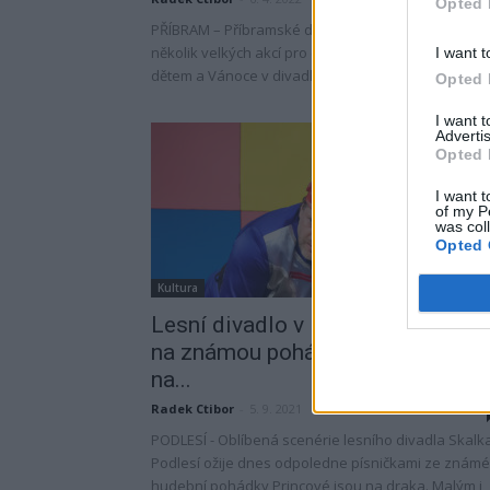
Opted 
PŘÍBRAM – Příbramské divadlo už mnoho let pořád
několik velkých akcí pro děti. Vedle Divadlo patři
I want t
dětem a Vánoce v divadle je to letos nově...
Opted 
I want 
Advertis
Opted 
I want t
of my P
was col
Opted 
Kultura
Lesní divadlo v Podlesí dnes zve
na známou pohádku Princové jso
na...
Radek Ctibor
-
5. 9. 2021
PODLESÍ - Oblíbená scenérie lesního divadla Skalk
Podlesí ožije dnes odpoledne písničkami ze známé
hudební pohádky Princové jsou na draka. Malým i