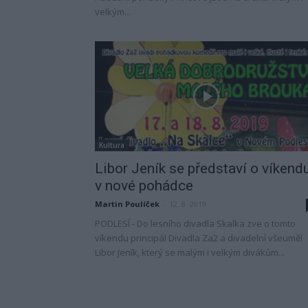
velkým...
Kultura
Libor Jeník se představí o víkend
v nové pohádce
Martin Poulíček
-
12. 8. 2019
PODLESÍ - Do lesního divadla Skalka zve o tomto
víkendu principál Divadla Za2 a divadelní všeuměl
Libor Jeník, který se malým i velkým divákům...