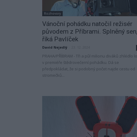
Rozhovory
Vánoční pohádku natočil režisér
původem z Příbrami. Splněný sen
říká Pavlíček
David Nejedlý
-
23. 12. 2024
PRAHA/PŘÍBRAM - Tři a půl milionu diváků zhlédlo lo
v premiéře štědrovečerní pohádku. Dá se
předpokládat, že si podobný počet najde cestu od
stromečků...