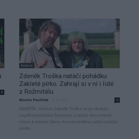
Kultura
u
Zdeněk Troška natáčí pohádku
Zakleté pírko. Zahrají si v ní i lidé
z Rožmitálu
0
Martin Poulíček
-
9. 6. 2019
0
MANĚTÍN - Režisér Zdeněk Troška se po divácky
úspěšné pohádce Čertoviny, vrací po dvou letech
znovu k tomuto žánru. Koncem května začal natáčet
podle...