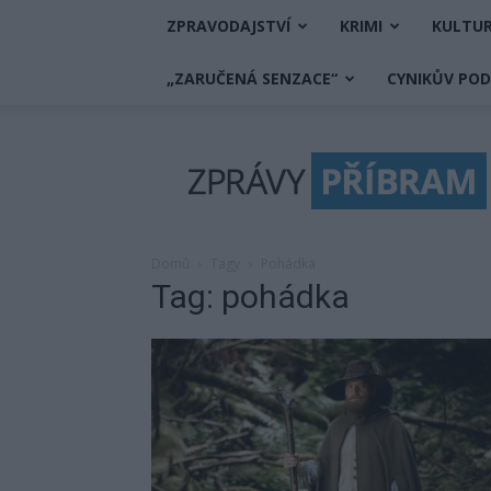
ZPRAVODAJSTVÍ
KRIMI
KULTU
„ZARUČENÁ SENZACE“
CYNIKŮV PO
Zprávy
Příbram
Domů
Tagy
Pohádka
Tag: pohádka