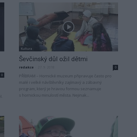
Kultura
Ševčinský důl ožil dětmi
redakce
-
27. 9. 2018
0
0
PŘÍBRAM – Hornické muzeum připravuje často pro
malé i velké návštěvníky zajímavý a zábavný
program, který je hravou formou seznamuje
s hornickou minulostí města. Nejinak...
l.