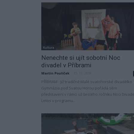
Kultura
Nenechte si ujít sobotní Noc
divadel v Příbrami
Martin Poulíček
-
15. 11. 2018
PŘÍBRAM - Již tradičně Malé svatohorské divadélko
Gymnázia pod Svatou Horou pořádá sérii
představení v rámci už šestého ročníku Noci Divade
Letos v programu...