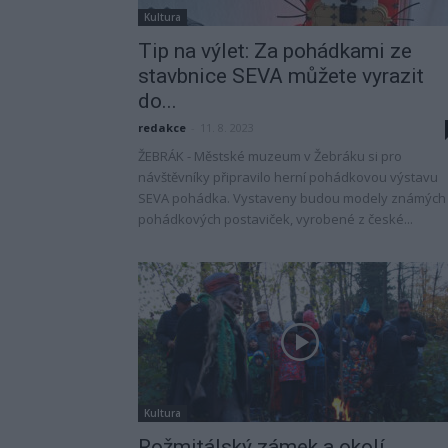
Kultura
Tip na výlet: Za pohádkami ze
stavbnice SEVA můžete vyrazit
do...
redakce
-
11. 8. 2023
ŽEBRÁK - Městské muzeum v Žebráku si pro
návštěvníky připravilo herní pohádkovou výstavu
SEVA pohádka. Vystaveny budou modely známých
pohádkových postaviček, vyrobené z české...
Kultura
Rožmitálský zámek a okolí