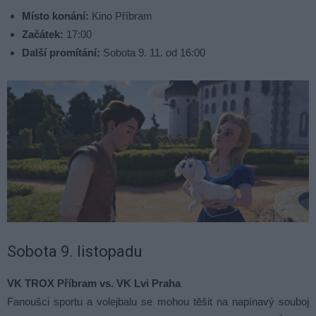
Místo konání:
Kino Příbram
Začátek:
17:00
Další promítání:
Sobota 9. 11. od 16:00
Sobota 9. listopadu
VK TROX Příbram vs. VK Lvi Praha
Fanoušci sportu a volejbalu se mohou těšit na napínavý souboj