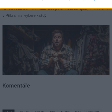
Nezáleží na tom, zda máte raději kulturu nebo sport, tento víkend
v Příbrami si vybere každý.
Komentáře
TAGY
Bon Pari
divadlo
film
hudba
kino
Lucie Bílá