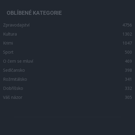
OBLÍBENÉ KATEGORIE
Zpravodajství
4756
Kultura
1302
Krimi
1047
Sport
500
O čem se mluví
469
Sedlčansko
398
Rožmitálsko
341
Dobříšsko
332
Váš názor
305