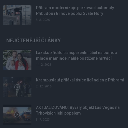
Příbram modernizuje parkovací automaty.
Přibudou i tři nové poblíž Svaté Hory
3. 8. 2026
NEJČTENĚJŠÍ ČLÁNKY
Lazsko zřídilo transparentní účet na pomoc
mladé mamince, náhle postižené mrtvicí
14. 2. 2023
Krampuslauf přilákal tisíce lidí nejen z Příbrami
2. 12. 2016
AKTUALIZOVÁNO: Bývalý objekt Las Vegas na
Trhovkách lehl popelem
8. 7. 2023