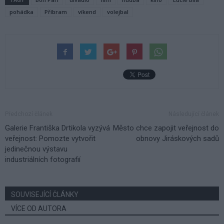
pohádka
Příbram
víkend
volejbal
Předchozí článek
Následující článek
Galerie Františka Drtikola vyzývá
Město chce zapojit veřejnost do
veřejnost: Pomozte vytvořit
obnovy Jiráskových sadů
jedinečnou výstavu
industriálních fotografií
SOUVISEJÍCÍ ČLÁNKY
VÍCE OD AUTORA