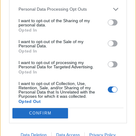
Personal Data Processing Opt Outs
Film Poklad
Film „Poklad“ vypráví příběh o hledání dávno ztraceného pokladu
I want to opt-out of the Sharing of my
personal data.
a obnově vztahů mezi otcem a dcerou. V hlavních rolích Veronika
Opted In
Khek Kubařová a Jiří Langmajer.
I want to opt-out of the Sale of my
Personal Data.
Opted In
Místo konání:
Kino Příbram
Začátek:
16:00
I want to opt-out of processing my
Personal Data for Targeted Advertising.
Opted In
Divadelní únikovka
I want to opt-out of Collection, Use,
Pro ty, kdo rádi řeší záhady, je připravena „Divadelní únikovka“ na
Retention, Sale, and/or Sharing of my
jevišti příbramského divadla. Termíny od 18:00 a 19:00 jsou
Personal Data that Is Unrelated with the
Purposes for which it was collected.
vyprodané, ale stále je možnost zúčastnit se v 20:00. Přijďte
Opted Out
zachránit herce a vyřešit záhady!
CONFIRM
Místo konání:
Divadlo A. Dvořáka Příbram
Začátek:
20:00
Data Deletion
Data Access
Privacy Policy