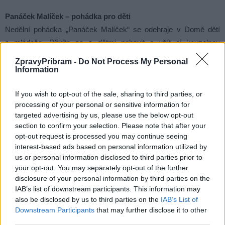
Panáček Malíček – pohádka pro děti
Nedělní pohádka „Panáček Malíček“ se odehraje v Domě dětí
a mládeže. Přijďte se s dětmi pobavit a užít si kouzelnou
atmosféru v pohádkové kavárničce.
ZpravyPribram -
Do Not Process My Personal
Information
Místo:
Dům dětí a mládeže Příbram
If you wish to opt-out of the sale, sharing to third parties, or
Začátek:
16:00
processing of your personal or sensitive information for
targeted advertising by us, please use the below opt-out
section to confirm your selection. Please note that after your
opt-out request is processed you may continue seeing
interest-based ads based on personal information utilized by
us or personal information disclosed to third parties prior to
your opt-out. You may separately opt-out of the further
disclosure of your personal information by third parties on the
IAB’s list of downstream participants. This information may
also be disclosed by us to third parties on the
IAB’s List of
Downstream Participants
that may further disclose it to other
third parties.
Film Poklad. Foto. Kino Příbram