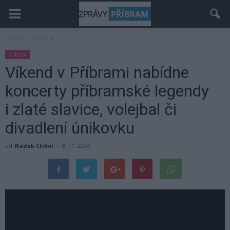
Domů
Kultura
Kultura
Víkend v Příbrami nabídne
koncerty příbramské legendy
i zlaté slavice, volejbal či
divadlení únikovku
od
Radek Ctibor
-
8. 11. 2024