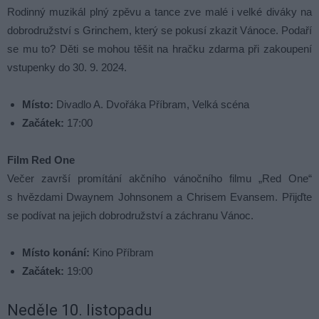
Rodinný muzikál plný zpěvu a tance zve malé i velké diváky na
dobrodružství s Grinchem, který se pokusí zkazit Vánoce. Podaří
se mu to? Děti se mohou těšit na hračku zdarma při zakoupení
vstupenky do 30. 9. 2024.
Místo:
Divadlo A. Dvořáka Příbram, Velká scéna
Začátek:
17:00
Film Red One
Večer završí promítání akčního vánočního filmu „Red One“
s hvězdami Dwaynem Johnsonem a Chrisem Evansem. Přijďte
se podívat na jejich dobrodružství a záchranu Vánoc.
Místo konání:
Kino Příbram
Začátek:
19:00
Neděle 10. listopadu