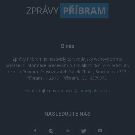
O nás
Zprávy Příbram je nezávislý zpravodajský webový portál,
přinášející informace především o aktuálním dění v Příbrami a v
okresu Příbram. Provozovatel: Radek Ctibor, Smetanova 317,
Příbram III, 26101 Příbram, IČO: 63799731
Kontaktujte nás:
redakce@zpravypribram.cz
NÁSLEDUJTE NÁS