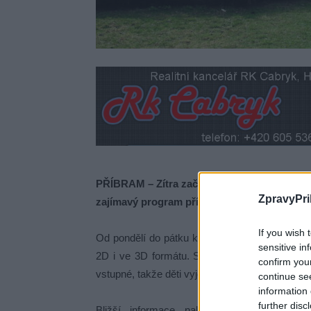
PŘÍBRAM – Zítra začínají jarní prázdniny a pr
ZpravyPri
zajímavý program příbramské kino.
If you wish 
Od pondělí do pátku kino nabízí dopolední i od
sensitive in
2D i ve 3D formátu. S jednotlivými distributor
confirm you
vstupné, takže děti vyjde návštěvna kina ve vět
continue se
information 
further disc
Bližší informace naleznete na webových