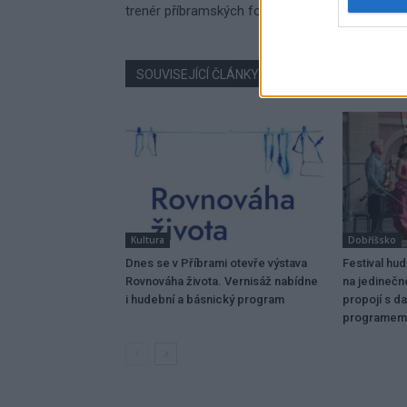
trenér příbramských fotbalistů Josef Csaplár
SOUVISEJÍCÍ ČLÁNKY
VÍCE OD AUTORA
Kultura
Dobříšsko
Dnes se v Příbrami otevře výstava
Festival hu
Rovnováha života. Vernisáž nabídne
na jedinečn
i hudební a básnický program
propojí s da
programem