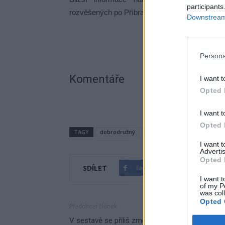
participants
rozvěšených po Příbrami, v měsíčním programu
Downstream 
Persona
Komentáře
I want t
Opted 
I want t
Opted 
TAGY
dobrodružný
film
jarní prázdniny
k
I want 
Advertis
Opted 
SDÍLET
Facebook
Twitter
I want t
of my P
was col
Opted 
Předchozí článek
V sestavě se příliš změn konat nebude, říká