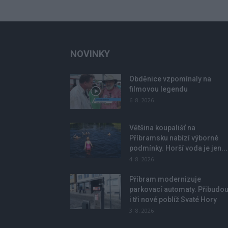
NOVINKY
Obděnice vzpomínaly na
filmovou legendu
6. 8. 2026
Většina koupališť na
Příbramsku nabízí výborné
podmínky. Horší voda je jen...
4. 8. 2026
Příbram modernizuje
parkovací automaty. Přibudo
i tři nové poblíž Svaté Hory
3. 8. 2026