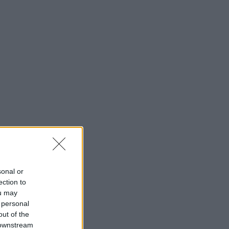
sonal or
ection to
ou may
 personal
out of the
 downstream