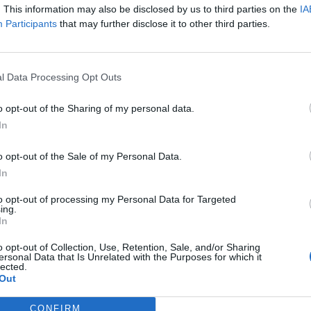
. This information may also be disclosed by us to third parties on the
IA
 nebo na telefonu 318 625 691.
Participants
that may further disclose it to other third parties.
l Data Processing Opt Outs
o opt-out of the Sharing of my personal data.
In
o opt-out of the Sale of my Personal Data.
In
ino
pohádka
Příbram
sci-fi
to opt-out of processing my Personal Data for Targeted
ing.
In
o opt-out of Collection, Use, Retention, Sale, and/or Sharing
ersonal Data that Is Unrelated with the Purposes for which it
lected.
Out
Následující článek
Zastupitelé schválili zadání prováděcí
CONFIRM