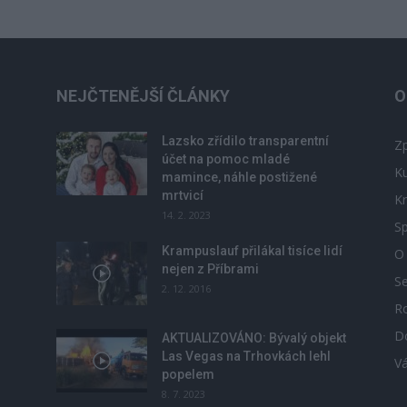
NEJČTENĚJŠÍ ČLÁNKY
O
Lazsko zřídilo transparentní
Zp
účet na pomoc mladé
Ku
mamince, náhle postižené
mrtvicí
Kr
14. 2. 2023
Sp
Krampuslauf přilákal tisíce lidí
O
nejen z Příbrami
S
2. 12. 2016
R
D
u
AKTUALIZOVÁNO: Bývalý objekt
Las Vegas na Trhovkách lehl
V
popelem
8. 7. 2023