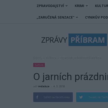
ZPRAVODAJSTVÍ
KRIMI
KULTU
„ZARUČENÁ SENZACE“
CYNIKŮV PO
Zprávy
Příbram
Domů
Kultura
O jarních prázdninách do kina
Kultura
O jarních prázdn
od
redakce
-
4. 3. 2018
Sdílet na Facebooku
Tweet na Twit