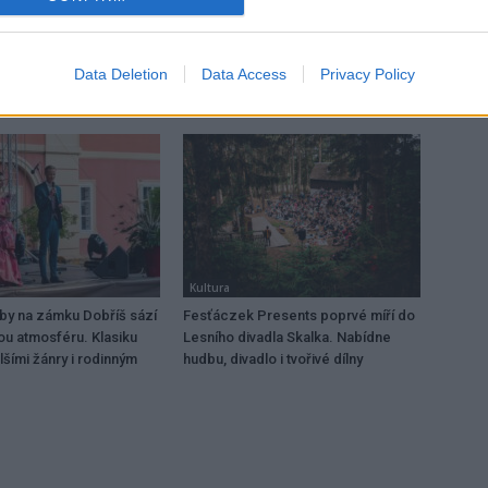
dokumentace aquaparku
Data Deletion
Data Access
Privacy Policy
Kultura
dby na zámku Dobříš sází
Fesťáczek Presents poprvé míří do
ou atmosféru. Klasiku
Lesního divadla Skalka. Nabídne
lšími žánry i rodinným
hudbu, divadlo i tvořivé dílny