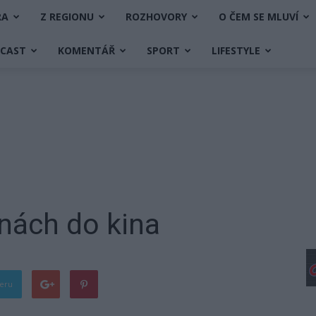
RA
Z REGIONU
ROZHOVORY
O ČEM SE MLUVÍ
DCAST
KOMENTÁŘ
SPORT
LIFESTYLE
inách do kina
teru