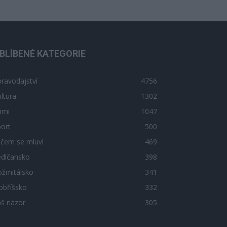
BLÍBENÉ KATEGORIE
ravodajství
4756
ltura
1302
imi
1047
ort
500
 čem se mluví
469
edlčansko
398
ožmitálsko
341
obříšsko
332
áš názor
305