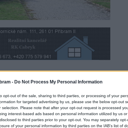
o ty, kteří nezamíří na hory či někam na výlet připravilo
bram -
Do Not Process My Personal Information
to opt-out of the sale, sharing to third parties, or processing of your per
polední promítání pohádek, sci-fi a dobrodružných filmů ve
formation for targeted advertising by us, please use the below opt-out s
y filmů se až na jednu výjimku podařilo domluvit i snížené
r selection. Please note that after your opt-out request is processed y
šině případů pod sto korun.
eing interest-based ads based on personal information utilized by us or
disclosed to third parties prior to your opt-out. You may separately opt-
losure of your personal information by third parties on the IAB’s list of
 stránkách kina (
http://www.kinopribram.eu/
), plakátech