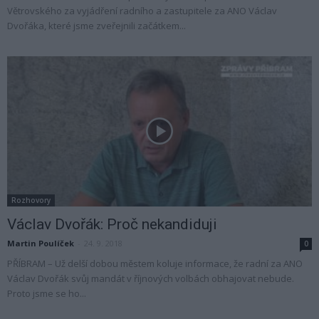
Větrovského za vyjádření radního a zastupitele za ANO Václav
Dvořáka, které jsme zveřejnili začátkem...
Rozhovory
Václav Dvořák: Proč nekandiduji
Martin Poulíček
-
24. 9. 2018
0
PŘÍBRAM – Už delší dobou městem koluje informace, že radní za ANO
Václav Dvořák svůj mandát v říjnových volbách obhajovat nebude.
Proto jsme se ho...