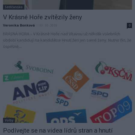
Sedlčansko
V Krásné Hoře zvítězily ženy
Veronika Bonková
-
10. 10. 2018
0
KRÁSNÁ HORA – V Krásné Hoře nad Vltavou už několik volebních
období kandidují na kandidátce Hnutí žen jen samé ženy. Nutno říci, že
úspěšně,...
Volby
Podívejte se na videa lídrů stran a hnutí