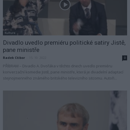
Kultura
Divadlo uvedlo premiéru politické satiry Jistě,
pane ministře
Radek Ctibor
-
15. 10. 2022
0
PŘÍBRAM – Divadlo A. Dvořáka v těchto dnech uvedlo premiéru
konverzační komedie Jistě, pane ministře, která je divadelní adaptací
stejnojmenného známého britského televizního sitcomu. Autoři...