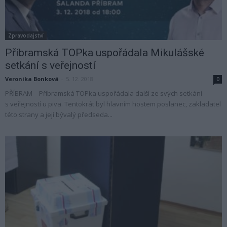
Zpravodajství
Příbramská TOPka uspořádala Mikulášské
setkání s veřejností
Veronika Bonková
-
5. 12. 2018
0
PŘÍBRAM – Příbramská TOPka uspořádala další ze svých setkání
s veřejností u piva. Tentokrát byl hlavním hostem poslanec, zakladatel
této strany a její bývalý předseda...