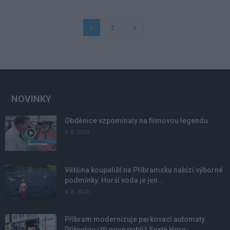
1
2
NOVINKY
Obděnice vzpomínaly na filmovou legendu
6. 8. 2026
Většina koupališť na Příbramsku nabízí výborné
podmínky. Horší voda je jen...
4. 8. 2026
Příbram modernizuje parkovací automaty.
Přibudou i tři nové poblíž Svaté Hory