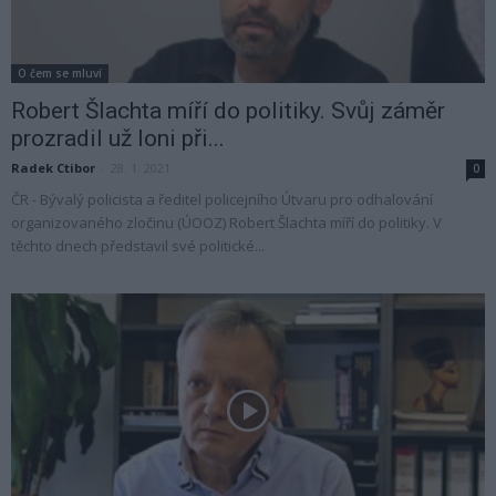
O čem se mluví
Robert Šlachta míří do politiky. Svůj záměr
prozradil už loni při...
Radek Ctibor
-
28. 1. 2021
0
ČR - Bývalý policista a ředitel policejního Útvaru pro odhalování
organizovaného zločinu (ÚOOZ) Robert Šlachta míří do politiky. V
těchto dnech představil své politické...