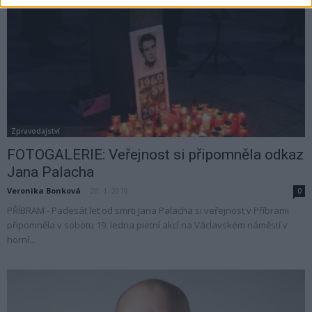
Zpravodajství
FOTOGALERIE: Veřejnost si připomněla odkaz
Jana Palacha
Veronika Bonková
-
20. 1. 2019
0
PŘÍBRAM - Padesát let od smrti Jana Palacha si veřejnost v Příbrami
připomněla v sobotu 19. ledna pietní akcí na Václavském náměstí v
horní...