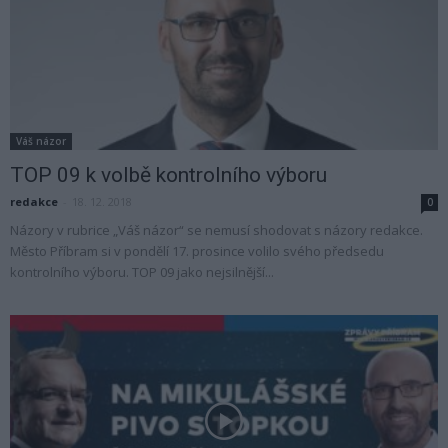
Váš názor
TOP 09 k volbě kontrolního výboru
redakce
-
18. 12. 2018
0
Názory v rubrice „Váš názor“ se nemusí shodovat s názory redakce.
Město Příbram si v pondělí 17. prosince volilo svého předsedu
kontrolního výboru. TOP 09 jako nejsilnější...