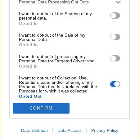
Personal Data Processing Opt Outs
I want to opt-out of the Sharing of my
personal data.
Opted In
I want to opt-out of the Sale of my
Personal Data.
Opted In
I want to opt-out of processing my
Personal Data for Targeted Advertising.
Opted In
Kultura
I want to opt-out of Collection, Use,
Prožíváme inflaci obrazových sdělení, říká
Retention, Sale, and/or Sharing of my
Personal Data that Is Unrelated with the
fotograf Martin Andrle
Purposes for which it was collected.
Opted Out
Veronika Bonková
-
27. 2. 2019
0
PŘÍBRAM - Do našeho cyklu rozhovorů se známými osobnosti nejen z
CONFIRM
Příbramska tentokrát přijal pozvání známý příbramský fotograf Martin
Andrle, který odpovídal na otázky...
Data Deletion
Data Access
Privacy Policy