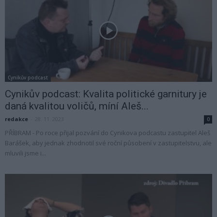
Cynikův podcast
Cynikův podcast: Kvalita politické garnitury je
daná kvalitou voličů, míní Aleš...
redakce
-
28. 11. 2023
0
PŘÍBRAM - Po roce přijal pozvání do Cynikova podcastu zastupitel Aleš
Barášek, aby jednak zhodnotil své roční působení v zastupitelstvu, ale
mluvili jsme i...