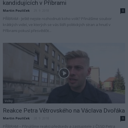
kandidujících v Příbrami
Martin Poulíček
-
29. 9. 2018
0
PŘÍBRAM - Ještě nejste rozhodnuti koho volit? Přinášíme soubor
krátkých videí, ve kterých se vás lídři politických stran a hnutí v
Příbrami pokusí přesvědčit...
Volby
Reakce Petra Větrovského na Václava Dvořáka
Martin Poulíček
-
28. 9. 2018
0
PŘÍBRAM – Přinášíme reakci předsedy a zastupitele z ČSSD Petra