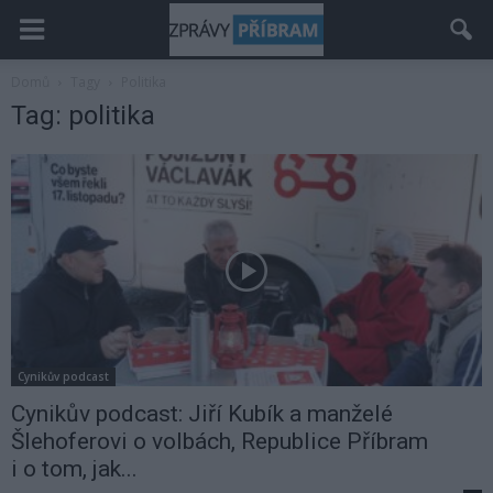
Domů
Tagy
Politika
Tag: politika
Cynikův podcast
Cynikův podcast: Jiří Kubík a manželé
Šlehoferovi o volbách, Republice Příbram
i o tom, jak...