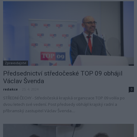
Zpravodajství
Předsednictví středočeské TOP 09 obhájil
Václav Švenda
redakce
-
25. 4. 2024
0
STŘEDNÍ ČECHY - Středočeská krajská organizace TOP 09 volila po
dvou letech své vedení. Post předsedy obhájil krajský radní a
příbramský zastupitel Václav Švenda....