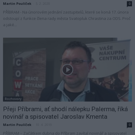
Martin Poulíček
-
5. 2. 2020
0
PŘÍBRAM - Na únorovém jednání zastupitelů, které se koná 17. února
odstoupí z funkce člena rady města Svatopluk Chrastina za ODS. Proč
a jaké...
Rozhovory
Přeji Příbrami, ať shodí nálepku Palerma, říká
novinář a spisovatel Jaroslav Kmenta
Martin Poulíček
-
10. 4. 2019
0
PŘÍBRAM – Začátkem dubna do Příbram zavítal novinář a spisovatel