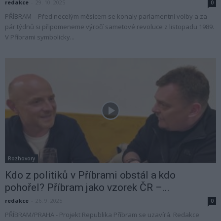
redakce
-
29. 10. 2025
0
PŘÍBRAM – Před necelým měsícem se konaly parlamentní volby a za
pár týdnů si připomeneme výročí sametové revoluce z listopadu 1989.
V Příbrami symbolicky...
Rozhovory
Kdo z politiků v Příbrami obstál a kdo
pohořel? Příbram jako vzorek ČR –...
redakce
-
26. 9. 2025
0
PŘÍBRAM/PRAHA - Projekt Republika Příbram se uzavírá. Redakce