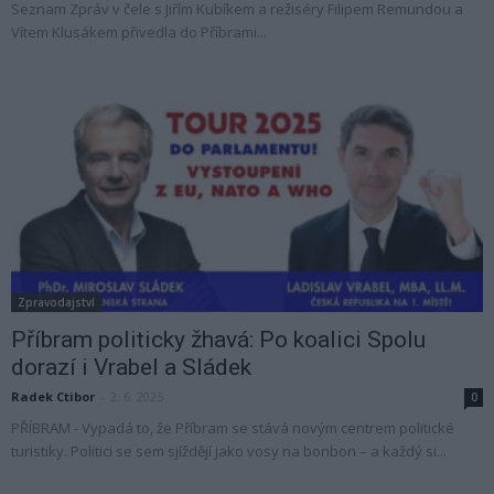
Seznam Zpráv v čele s Jiřím Kubíkem a režiséry Filipem Remundou a
Vítem Klusákem přivedla do Příbrami...
Zpravodajství
Příbram politicky žhavá: Po koalici Spolu
dorazí i Vrabel a Sládek
Radek Ctibor
-
2. 6. 2025
0
PŘÍBRAM - Vypadá to, že Příbram se stává novým centrem politické
turistiky. Politici se sem sjíždějí jako vosy na bonbon – a každý si...