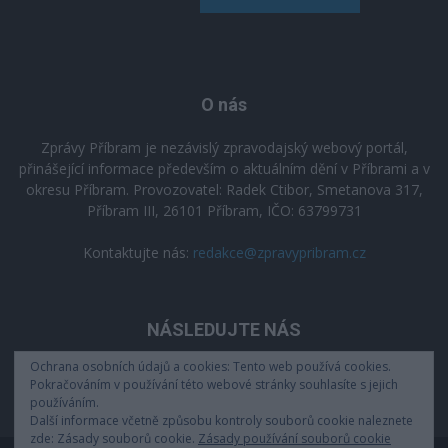
O nás
Zprávy Příbram je nezávislý zpravodajský webový portál,
přinášející informace především o aktuálním dění v Příbrami a v
okresu Příbram. Provozovatel: Radek Ctibor, Smetanova 317,
Příbram III, 26101 Příbram, IČO: 63799731
Kontaktujte nás:
redakce@zpravypribram.cz
NÁSLEDUJTE NÁS
Ochrana osobních údajů a cookies: Tento web používá cookies.
Pokračováním v používání této webové stránky souhlasíte s jejich
používáním.
Další informace včetně způsobu kontroly souborů cookie naleznete
zde: Zásady souborů cookie.
Zásady používání souborů cookie