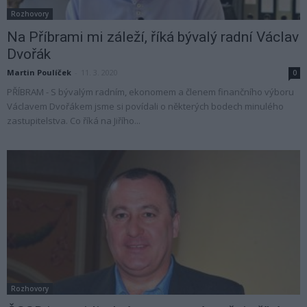
Rozhovory
Na Příbrami mi záleží, říká bývalý radní Václav
Dvořák
Martin Poulíček
-
11. 3. 2020
0
PŘÍBRAM - S bývalým radním, ekonomem a členem finančního výboru
Václavem Dvořákem jsme si povídali o některých bodech minulého
zastupitelstva. Co říká na Jiřího...
Rozhovory