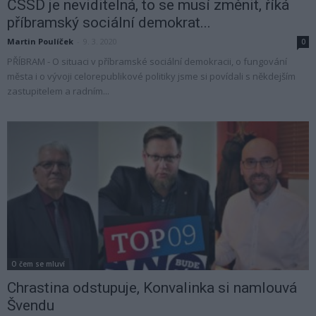
ČSSD je neviditelná, to se musí změnit, říká
příbramský sociální demokrat...
Martin Poulíček
-
9. 3. 2020
0
PŘÍBRAM - O situaci v příbramské sociální demokracii, o fungování
města i o vývoji celorepublikové politiky jsme si povídali s někdejším
zastupitelem a radním...
O čem se mluví
Chrastina odstupuje, Konvalinka si namlouvá
Švendu