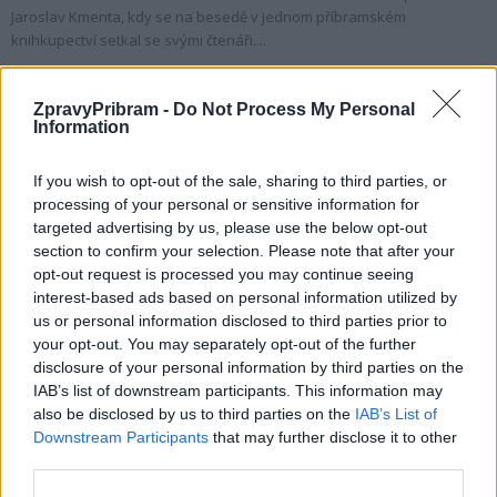
Jaroslav Kmenta, kdy se na besedě v jednom příbramském
knihkupectví setkal se svými čtenáři....
ZpravyPribram -
Do Not Process My Personal
Information
If you wish to opt-out of the sale, sharing to third parties, or
processing of your personal or sensitive information for
targeted advertising by us, please use the below opt-out
section to confirm your selection. Please note that after your
opt-out request is processed you may continue seeing
interest-based ads based on personal information utilized by
Rozhovory
us or personal information disclosed to third parties prior to
your opt-out. You may separately opt-out of the further
Češi vnímají Evropu především jako kasičku
disclosure of your personal information by third parties on the
na opravy náměstí, říká europoslanec...
IAB’s list of downstream participants. This information may
Veronika Bonková
-
15. 3. 2019
0
also be disclosed by us to third parties on the
IAB’s List of
Downstream Participants
that may further disclose it to other
PŘÍBRAM - Před časem Příbram navštívil europoslanec za TOP 09
third parties.
Luděk Niedermayer, aby si s veřejností pohovořil nejen na téma
současné Evropské unie. Naší...