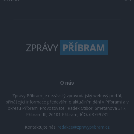
O nás
Zprávy Příbram je nezávislý zpravodajský webový portál,
přinášející informace především o aktuálním dění v Příbrami a v
okresu Příbram. Provozovatel: Radek Ctibor, Smetanova 317,
Příbram III, 26101 Příbram, IČO: 63799731
Kontaktujte nás:
redakce@zpravypribram.cz