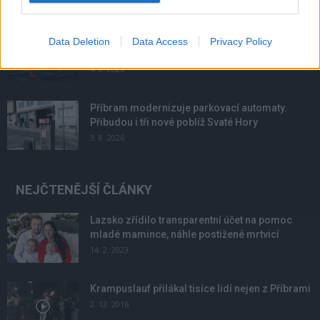
Většina koupališť na Příbramsku nabízí výborné
Data Deletion
Data Access
Privacy Policy
podmínky. Horší voda je jen...
4. 8. 2026
Příbram modernizuje parkovací automaty.
Přibudou i tři nové poblíž Svaté Hory
3. 8. 2026
NEJČTENĚJŠÍ ČLÁNKY
Lazsko zřídilo transparentní účet na pomoc
mladé mamince, náhle postižené mrtvicí
14. 2. 2023
Krampuslauf přilákal tisíce lidí nejen z Příbrami
2. 12. 2016