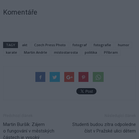
Komentáře
TAGY
akt
Czech Press Photo
fotograf
fotografie
humor
karate
Martin Andrle
místostarosta
politika
Příbram
Předchozí článek
Následující článek
Martin Buršík: Zájem
Studenti budou zítra odpoledne
o fungování v městských
číst v Pražské ulici dětem
částech je vysoký