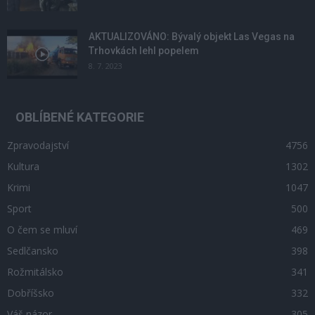
AKTUALIZOVÁNO: Bývalý objekt Las Vegas na
Trhovkách lehl popelem
8. 7. 2023
OBLÍBENÉ KATEGORIE
Zpravodajství
4756
Kultura
1302
Krimi
1047
Sport
500
O čem se mluví
469
Sedlčansko
398
Rožmitálsko
341
Dobříšsko
332
Váš názor
305