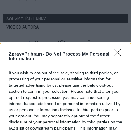
SOUVISEJÍCÍ ČLÁNKY
VÍCE OD AUTORA
Dnes se v Příbrami otevře výstava
Rovnováha života. Vernisáž nabídne
ZpravyPribram -
Do Not Process My Personal
i hudební a básnický program
Kultura
Information
Festival hudby na zámku Dobříš sází na
If you wish to opt-out of the sale, sharing to third parties, or
jedinečnou atmosféru. Klasiku propojí
processing of your personal or sensitive information for
s dalšími žánry i rodinným programem
targeted advertising by us, please use the below opt-out
Dobříšsko
section to confirm your selection. Please note that after your
opt-out request is processed you may continue seeing
Fesťáczek Presents poprvé míří do
interest-based ads based on personal information utilized by
Lesního divadla Skalka. Nabídne hudbu,
us or personal information disclosed to third parties prior to
divadlo i tvořivé dílny
Kultura
your opt-out. You may separately opt-out of the further
disclosure of your personal information by third parties on the
IAB’s list of downstream participants. This information may