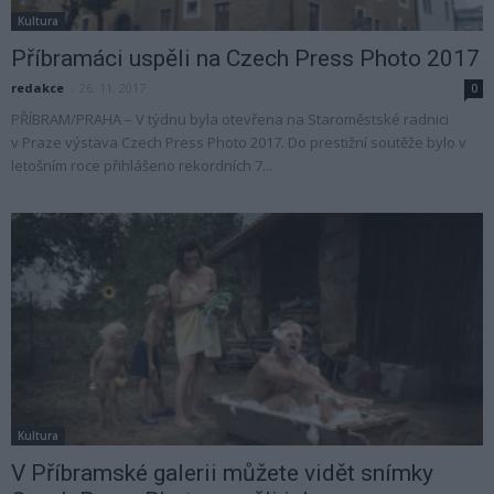
Kultura
Příbramáci uspěli na Czech Press Photo 2017
redakce
-
26. 11. 2017
0
PŘÍBRAM/PRAHA – V týdnu byla otevřena na Staroměstské radnici
v Praze výstava Czech Press Photo 2017. Do prestižní soutěže bylo v
letošním roce přihlášeno rekordních 7...
Kultura
V Příbramské galerii můžete vidět snímky