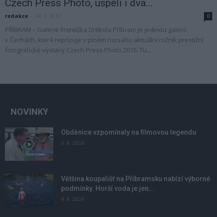
Czech Press Photo, uspěli i dva...
redakce
-
24. 2. 2017
0
PŘÍBRAM – Galerie Františka Drtikola Příbram je jedinou galerií
v Čechách, která reprízuje v plném rozsahu aktuální ročník prestižní
fotografické výstavy Czech Press Photo 2016. Tu...
NOVINKY
Obděnice vzpomínaly na filmovou legendu
6. 8. 2026
Většina koupališť na Příbramsku nabízí výborné
podmínky. Horší voda je jen...
4. 8. 2026