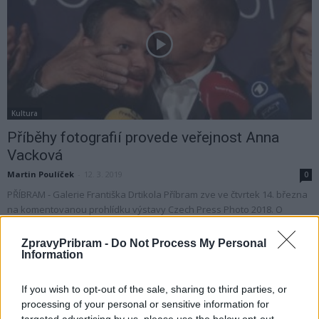
Kultura
Příběhy fotografií provede veřejnost Anna
Vacková
Martin Poulíček
-
12. 3. 2019
0
PŘÍBRAM - Galerie Františka Drtikola Příbram zve ve čtvrtek 14. března
na komentovanou prohlídku výstavy Czech Press Photo 2018. O
průběhu soutěže, výběru nejlepších...
ZpravyPribram -
Do Not Process My Personal
Information
If you wish to opt-out of the sale, sharing to third parties, or
processing of your personal or sensitive information for
targeted advertising by us, please use the below opt-out