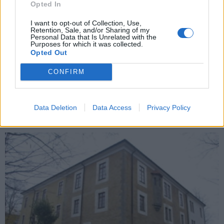
Opted In
I want to opt-out of Collection, Use,
Retention, Sale, and/or Sharing of my
Kultura
Personal Data that Is Unrelated with the
Purposes for which it was collected.
Přes 400 fotografií soutěže Czech Press
Opted Out
Photo je k vidění v Příbrami
CONFIRM
Veronika Bonková
-
27. 2. 2019
0
PŘÍBRAM - Až do konce března je k vidění v obou patrech Galerie
Františka Drtikola v příbramském Zámečku výstava fotografií z
Data Deletion
Data Access
Privacy Policy
posledního ročníku fotografické...