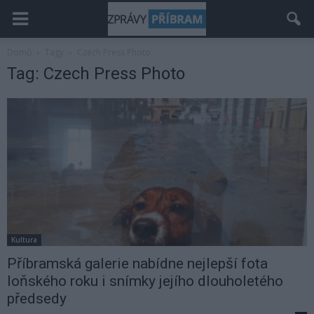
Domů
Tagy
Czech Press Photo
Tag: Czech Press Photo
Kultura
Příbramská galerie nabídne nejlepší fota
loňského roku i snímky jejího dlouholetého
předsedy