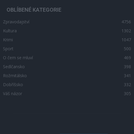
OBLÍBENÉ KATEGORIE
Zpravodajství
4756
Kultura
1302
Krimi
1047
Sport
500
O čem se mluví
469
Sedlčansko
398
Rožmitálsko
341
Dobříšsko
332
Váš názor
305