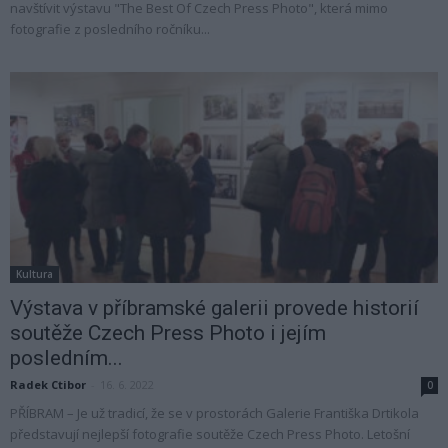
navštívit výstavu "The Best Of Czech Press Photo", která mimo
fotografie z posledního ročníku...
Kultura
Výstava v příbramské galerii provede historií
soutěže Czech Press Photo i jejím
posledním...
Radek Ctibor
-
16. 6. 2022
0
PŘÍBRAM – Je už tradicí, že se v prostorách Galerie Františka Drtikola
představují nejlepší fotografie soutěže Czech Press Photo. Letošní