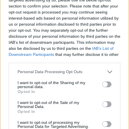
section to confirm your selection. Please note that after your
opt-out request is processed you may continue seeing
interest-based ads based on personal information utilized by
us or personal information disclosed to third parties prior to
your opt-out. You may separately opt-out of the further
Kultura
disclosure of your personal information by third parties on the
Prožíváme inflaci obrazových sdělení, říká
IAB’s list of downstream participants. This information may
fotograf Martin Andrle
also be disclosed by us to third parties on the
IAB’s List of
Downstream Participants
that may further disclose it to other
Veronika Bonková
-
27. 2. 2019
0
third parties.
PŘÍBRAM - Do našeho cyklu rozhovorů se známými osobnosti nejen z
Příbramska tentokrát přijal pozvání známý příbramský fotograf Martin
Personal Data Processing Opt Outs
Andrle, který odpovídal na otázky...
I want to opt-out of the Sharing of my
personal data.
Opted In
I want to opt-out of the Sale of my
Personal Data.
Opted In
I want to opt-out of processing my
Personal Data for Targeted Advertising.