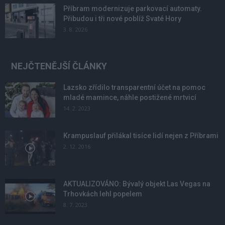
Příbram modernizuje parkovací automaty.
Přibudou i tři nové poblíž Svaté Hory
3. 8. 2026
NEJČTENĚJŠÍ ČLÁNKY
Lazsko zřídilo transparentní účet na pomoc
mladé mamince, náhle postižené mrtvicí
14. 2. 2023
Krampuslauf přilákal tisíce lidí nejen z Příbrami
2. 12. 2016
AKTUALIZOVÁNO: Bývalý objekt Las Vegas na
Trhovkách lehl popelem
8. 7. 2023