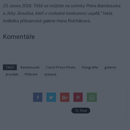
23. února 2018. Těšit se můžete na snímky Petra Bambouska
a Jirky Jirouška, kteří v mohutné konkurenci uspěli,“
řekla
ředitelka příbramské galerie Hana Ročňáková.
Komentáře
TAGY
Bambousek
Czech Press Photo
fotografie
galerie
Jiroušek
Příbram
výstava