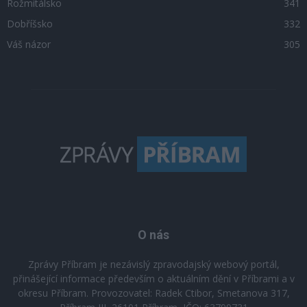
Rožmitálsko
341
Dobříšsko
332
Váš názor
305
O nás
Zprávy Příbram je nezávislý zpravodajský webový portál,
přinášející informace především o aktuálním dění v Příbrami a v
okresu Příbram. Provozovatel: Radek Ctibor, Smetanova 317,