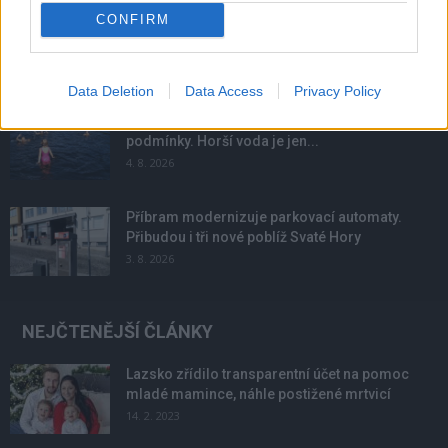
CONFIRM
Obděnice vzpomínaly na filmovou legendu
6. 8. 2026
Data Deletion
Data Access
Privacy Policy
Většina koupališť na Příbramsku nabízí výborné
podmínky. Horší voda je jen...
4. 8. 2026
Příbram modernizuje parkovací automaty.
Přibudou i tři nové poblíž Svaté Hory
3. 8. 2026
NEJČTENĚJŠÍ ČLÁNKY
Lazsko zřídilo transparentní účet na pomoc
mladé mamince, náhle postižené mrtvicí
14. 2. 2023