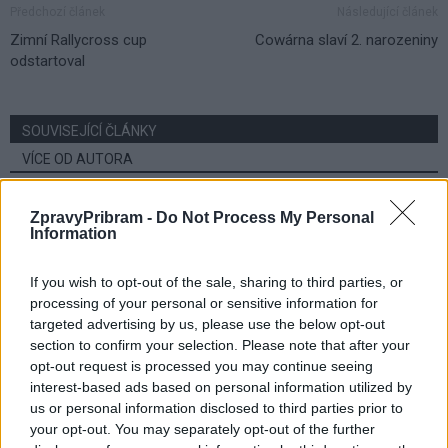
Předchozí článek
Následující článek
Zimní Rallycross cup
Cowárna slaví 2. narozeniny
odstartoval
SOUVISEJÍCÍ ČLÁNKY
VÍCE OD AUTORA
Dnes se v Příbrami otevře výstava
ZpravyPribram -
Do Not Process My Personal
Rovnováha života. Vernisáž nabídne
Information
i hudební a básnický program
Kultura
If you wish to opt-out of the sale, sharing to third parties, or
processing of your personal or sensitive information for
Festival hudby na zámku Dobříš sází na
targeted advertising by us, please use the below opt-out
jedinečnou atmosféru. Klasiku propojí
section to confirm your selection. Please note that after your
s dalšími žánry i rodinným programem
Dobříšsko
opt-out request is processed you may continue seeing
interest-based ads based on personal information utilized by
Fesťáczek Presents poprvé míří do
us or personal information disclosed to third parties prior to
Lesního divadla Skalka. Nabídne hudbu,
your opt-out. You may separately opt-out of the further