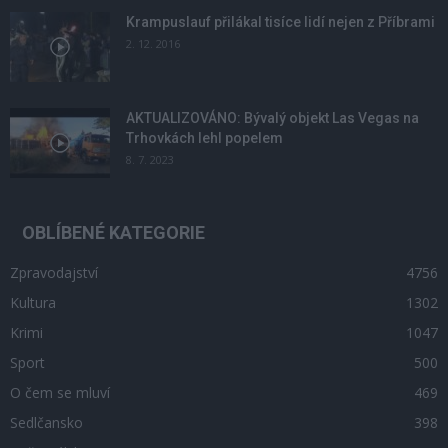
Krampuslauf přilákal tisíce lidí nejen z Příbrami
2. 12. 2016
AKTUALIZOVÁNO: Bývalý objekt Las Vegas na
Trhovkách lehl popelem
8. 7. 2023
OBLÍBENÉ KATEGORIE
Zpravodajství
4756
Kultura
1302
Krimi
1047
Sport
500
O čem se mluví
469
Sedlčansko
398