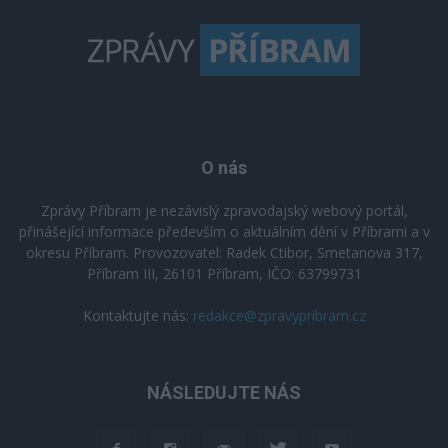
O nás
Zprávy Příbram je nezávislý zpravodajský webový portál,
přinášející informace především o aktuálním dění v Příbrami a v
okresu Příbram. Provozovatel: Radek Ctibor, Smetanova 317,
Příbram III, 26101 Příbram, IČO: 63799731
Kontaktujte nás:
redakce@zpravypribram.cz
NÁSLEDUJTE NÁS