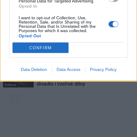
Personal Data for Targeted Advertising.
Opted In
Dnes se v Příbrami otevře výstava
Rovnováha života. Vernisáž nabídne
I want to opt-out of Collection, Use,
Retention, Sale, and/or Sharing of my
i hudební a básnický program
Kultura
Personal Data that Is Unrelated with the
Purposes for which it was collected.
Opted Out
Festival hudby na zámku Dobříš sází na
jedinečnou atmosféru. Klasiku propojí
CONFIRM
s dalšími žánry i rodinným programem
Dobříšsko
Fesťáczek Presents poprvé míří do
Data Deletion
Data Access
Privacy Policy
Lesního divadla Skalka. Nabídne hudbu,
divadlo i tvořivé dílny
Kultura