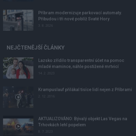
Příbram modernizuje parkovací automaty.
Přibudou i tři nové poblíž Svaté Hory
3. 8. 2026
NEJČTENĚJŠÍ ČLÁNKY
Lazsko zřídilo transparentní účet na pomoc
mladé mamince, náhle postižené mrtvicí
14. 2. 2023
Krampuslauf přilákal tisíce lidí nejen z Příbrami
2. 12. 2016
AKTUALIZOVÁNO: Bývalý objekt Las Vegas na
Trhovkách lehl popelem
8. 7. 2023