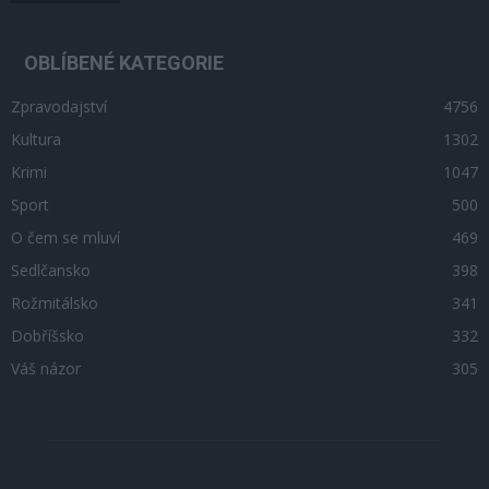
OBLÍBENÉ KATEGORIE
Zpravodajství
4756
Kultura
1302
Krimi
1047
Sport
500
O čem se mluví
469
Sedlčansko
398
Rožmitálsko
341
Dobříšsko
332
Váš názor
305