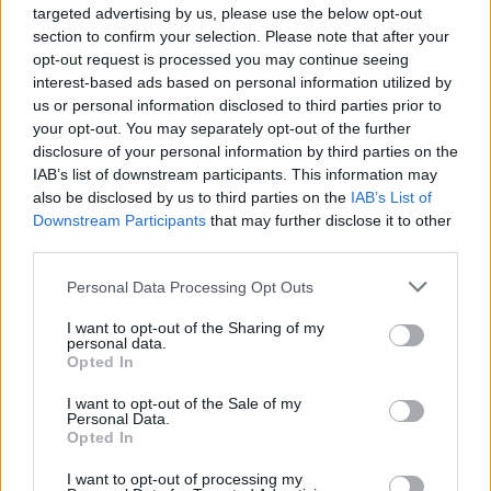
targeted advertising by us, please use the below opt-out
TAGY
Ginevra
náměstí 17. listopadu
Příbram
program
section to confirm your selection. Please note that after your
stříbrná neděle
opt-out request is processed you may continue seeing
interest-based ads based on personal information utilized by
us or personal information disclosed to third parties prior to
your opt-out. You may separately opt-out of the further
disclosure of your personal information by third parties on the
IAB’s list of downstream participants. This information may
also be disclosed by us to third parties on the
IAB’s List of
Downstream Participants
that may further disclose it to other
third parties.
Předchozí článek
Následující článek
Personal Data Processing Opt Outs
Vánoční setkání v charitativním
První McDonald’s v okrese
obchůdku Radost Příbramáčkům
otevřel v Příbrami
I want to opt-out of the Sharing of my
propojí tvoření, pomoc i klidnou
personal data.
Opted In
vánoční atmosféru
I want to opt-out of the Sale of my
Personal Data.
Opted In
SOUVISEJÍCÍ ČLÁNKY
VÍCE OD AUTORA
I want to opt-out of processing my