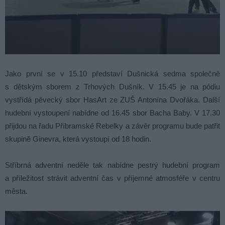
Jako první se v 15.10 představí Dušnická sedma společně
s dětským sborem z Trhových Dušník. V 15.45 je na pódiu
vystřídá pěvecký sbor HasArt ze ZUŠ Antonína Dvořáka. Další
hudební vystoupení nabídne od 16.45 sbor Bacha Baby. V 17.30
přijdou na řadu Příbramské Rebelky a závěr programu bude patřit
skupině Ginevra, která vystoupí od 18 hodin.
Stříbrná adventní neděle tak nabídne pestrý hudební program
a příležitost strávit adventní čas v příjemné atmosféře v centru
města.