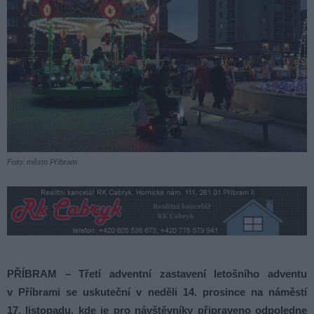
Foto: město Příbram
PŘÍBRAM –
Třetí adventní zastavení letošního adventu
v Příbrami se uskuteční v neděli 14. prosince na náměstí
17. listopadu, kde je pro návštěvníky připraveno odpoledne