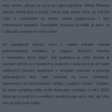
není mnoho, přesto se mi to jeví jako zbytečné. Město Příbram
nestaví žádné byty a každý, kdo je tady stavět chce, by měl být
vítán a maximálně ze strany města podporován. I bez
milionových poplatků. Zastupitelé smlouvu schválili, já jsem se
z důvodů uvedených výše zdržel.
Až paradoxně nejvíce času z celého jednání zabrala
jednostránková vyhláška „o regulaci hlučných činností
v nevhodnou denní dobu“. Její podstatou je věta: „Každý je
povinen zdržet se o nedělích a svátcích v době od 6 do 22 hodin
veškerých činností spojených s užíváním zařízení a přístrojů
způsobujících hluk, např. sekaček na trávu, cirkulárek,
motorových pil a křovinořezů, střelby z palných zbraní.“. Dodám,
že nová vyhláška měla zrušit dosavadní vyhlášku z roku 2022,
která jen o svátcích a nedělích prodlužovala noční klid, ale přes
den se pracovat mohlo.