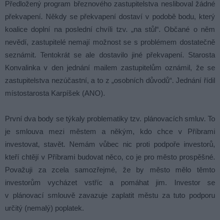
Předložený program březnového zastupitelstva nesliboval žádné
překvapení. Někdy se překvapení dostaví v podobě bodu, který
koalice doplní na poslední chvíli tzv. „na stůl“. Občané o něm
nevědí, zastupitelé nemají možnost se s problémem dostatečně
seznámit. Tentokrát se ale dostavilo jiné překvapení. Starosta
Konvalinka v den jednání mailem zastupitelům oznámil, že se
zastupitelstva nezúčastní, a to z „osobních důvodů“. Jednání řídil
místostarosta Karpíšek (ANO).
První dva body se týkaly problematiky tzv. plánovacích smluv. To
je smlouva mezi městem a někým, kdo chce v Příbrami
investovat, stavět. Nemám vůbec nic proti podpoře investorů,
kteří chtějí v Příbrami budovat něco, co je pro město prospěšné.
Považuji za zcela samozřejmé, že by město mělo těmto
investorům vycházet vstříc a pomáhat jim. Investor se
v plánovací smlouvě zavazuje zaplatit městu za tuto podporu
určitý (nemalý) poplatek.