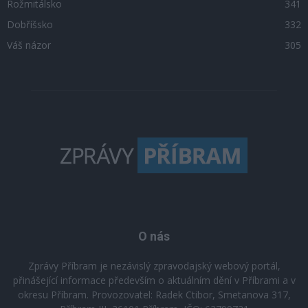
Rožmitálsko
341
Dobříšsko
332
Váš názor
305
O nás
Zprávy Příbram je nezávislý zpravodajský webový portál,
přinášející informace především o aktuálním dění v Příbrami a v
okresu Příbram. Provozovatel: Radek Ctibor, Smetanova 317,