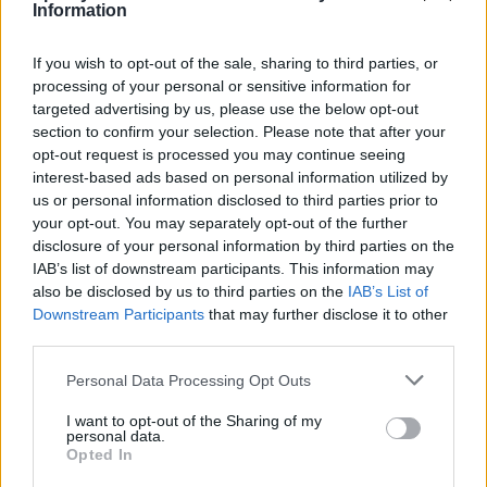
Information
Na závěr se vrátím k absenci starosty Konvalinky. Jednání řídil
místostarosta Karpíšek a myslím, že dobře. Jednání bylo
If you wish to opt-out of the sale, sharing to third parties, or
znatelně klidnější než jindy. I v březnu jsme diskutovali, o něco se
processing of your personal or sensitive information for
přeli, různě hlasovali, ale bez napětí. Jan Konvalinka se dříve
targeted advertising by us, please use the below opt-out
vyjádřil, že příbramská opozice je toxická. To není pravda.
section to confirm your selection. Please note that after your
Opozice jen občas měla problémy s nápady a metodami, které
opt-out request is processed you may continue seeing
interest-based ads based on personal information utilized by
pan Konvalinka v Příbrami praktikoval. Měla problém s jeho
us or personal information disclosed to third parties prior to
neprofesionalitou a návrhy, které nebyly v zájmu města a mohli
your opt-out. You may separately opt-out of the further
jsme se jen dohadovat, v čím zájmu jsou. Opozice má trvale
disclosure of your personal information by third parties on the
problémy s řadou mediálně naslibovaných investičních akcí,
IAB’s list of downstream participants. This information may
also be disclosed by us to third parties on the
IAB’s List of
které ale určitě v dohledné době neuvidíme a možná že nikdy. My
Downstream Participants
that may further disclose it to other
nevíme, jaké jsou důvody toho, že pan Konvalinka dodatečně
third parties.
oznámil, že na podzim již nebude nikde kandidovat. Určitě mu
nepřejeme nic osobního špatného, naopak. Pro město to ale bude
Personal Data Processing Opt Outs
určitě dobře. A jsem zvědav, zda jeho následovníci nabídnou
I want to opt-out of the Sharing of my
vyšší kvalitu.
personal data.
Opted In