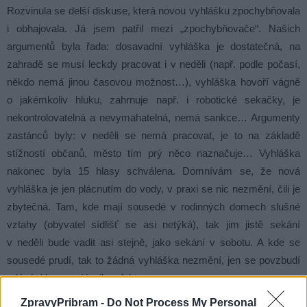
Rozvinula se delší diskuse, která novou vyhlášku zpochybňovala
i obhajovala. Já jsem patřil mezi „zpochybňovače“. Našich
argumentů byla řada: dosavadní vyhláška je dostatečná, na
zahradě se musí leckdy pracovat i v neděli (např. podle počasí,
někdo nemá jinou časovou možnost…), vyhláška hovoří vágně
o jakémkoliv hluku, zahrnuje např. i robotické sekačky, je
nekontrolovatelná a nevymahatelná, nemá sankce… Argumenty
zastánců byly: v neděli se nemá pracovat, je to na základě
stížností občanů, město tím prý něco naznačuje… Vyhláška
nakonec byla 15 hlasy schválena. Domnívám se, že nová
vyhláška je jen plácnutím do vody, v praxi se nic nezmění, čili je
zbytečná. Tam, kde mají sousedé v rodinných domech slušné
vztahy (obyvatel sídlišť se asi netýká), tak jim jistě sekání
v neděli bude vadit asi stejně, jako sekání v sobotu. A kde se
sousedé prudí, tak to žádná vyhláška nezmění, jen se povzbudí
udávání bez pozitivního efektu.
ZpravyPribram -
Do Not Process My Personal