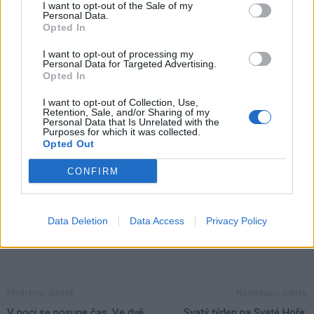
Václav Dvořák,
I want to opt-out of the Sale of my
Personal Data.
zastupitel za Spojence
Opted In
I want to opt-out of processing my
Komentáře
Personal Data for Targeted Advertising.
Opted In
I want to opt-out of Collection, Use,
Retention, Sale, and/or Sharing of my
Personal Data that Is Unrelated with the
Purposes for which it was collected.
TAGY
byty
Příbram
starosta
Václav Dvořák
vyhláška
Opted Out
zastupitelstvo
CONFIRM
Data Deletion
Data Access
Privacy Policy
Předchozí článek
Následující článek
V noci se posune čas. Ve dvě
Svatý týden na Svaté Hoře: