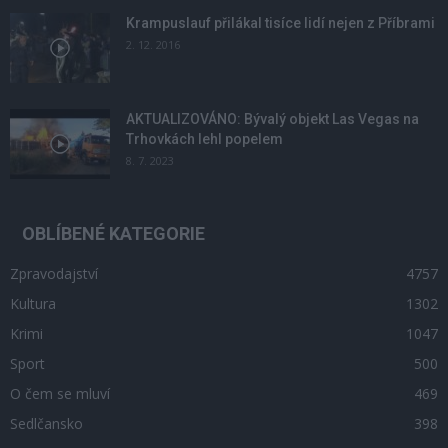
Krampuslauf přilákal tisíce lidí nejen z Příbrami
2. 12. 2016
AKTUALIZOVÁNO: Bývalý objekt Las Vegas na
Trhovkách lehl popelem
8. 7. 2023
OBLÍBENÉ KATEGORIE
Zpravodajství
4757
Kultura
1302
Krimi
1047
Sport
500
O čem se mluví
469
Sedlčansko
398