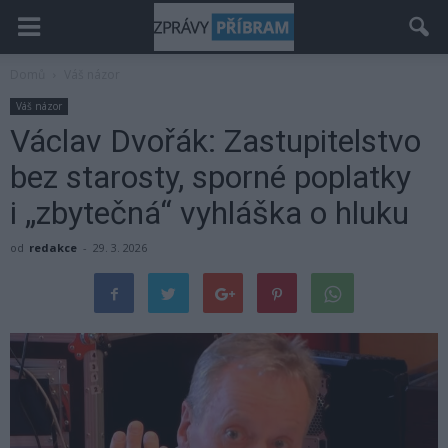
Domů
Váš názor
Váš názor
Václav Dvořák: Zastupitelstvo
bez starosty, sporné poplatky
i „zbytečná“ vyhláška o hluku
od
redakce
-
29. 3. 2026