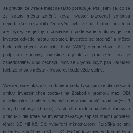
Je pravda, že v řadě měst se takto postupuje. Ptal jsem se, co se
ze strany města změní, když investor plánovací smlouvu
nepodepíše (nezaplatí). Odpovědí bylo, že nic. Potom mi z toho
ale plyne, že jediným důsledkem podepsané smlouvy je, že
investor odvede městu poplatek, investice se prodraží a město
bude mít příjem. Zastupitel Holý (ANO) argumentoval, že se
podpisem smlouvy investice urychlí a prodražení prý je
zanedbatelné. Moc nechápu proč se urychlí, když pan Karpíšek
řekl, že přístup města k inestorovi bude vždy stejný.
Vše se jasně ukázalo při druhém bodu týkajícím se plánovacích
smluv. Investor chce postavit na Zdaboři v prostoru mezi OBI
a policejním areálem 3 bytové domy (na místě současných 3
starých patrových budov). Zastupitelé měli schvalovat plánovací
smlouvu, dle které se investor zavazuje zaplatit městu poplatek
téměř 8,5 mil Kč. Dle vyjádření místostarosty Karpíška se tím
jeden byt zdraží asi o 50 tis. Kč. Možná to vzhledem k ceně bytu