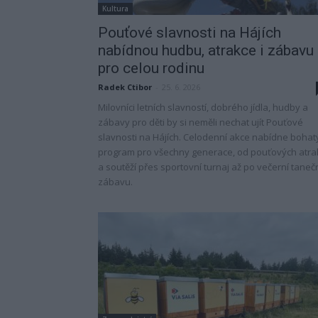
Kultura
Pouťové slavnosti na Hájích
nabídnou hudbu, atrakce i zábavu
pro celou rodinu
Radek Ctibor
-
25. 6. 2026
Milovníci letních slavností, dobrého jídla, hudby a
zábavy pro děti by si neměli nechat ujít Pouťové
slavnosti na Hájích. Celodenní akce nabídne bohat
program pro všechny generace, od pouťových atra
a soutěží přes sportovní turnaj až po večerní taneč
zábavu.