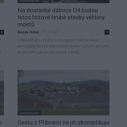
Zpravodajství
Na dostavbě dálnice D4 budou
letos hotové hrubé stavby většiny
mostů
Radek Ctibor
-
11. 4. 2023
0
0
ž
PŘÍBRAMSKO - Práce na dostavbě dálnice D4 se
přehouply do své třetí sezóny a jsou v plném proudu,
í
podle toho, jak počasí dovolí. Každý,...
Zpravodajství
o
Cestu z Příbrami na jih zkomplikuje