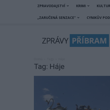
ZPRAVODAJSTVÍ
KRIMI
KULTU
„ZARUČENÁ SENZACE“
CYNIKŮV PO
Zprávy
Příbram
Domů
Tagy
Háje
Tag: Háje