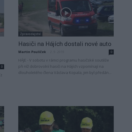
Zpravodajství
Hasiči na Hájích dostali nové auto
Martin Poulíček
-
2. 9. 2019
0
HÁJE - V sobotu v rámci programu hasičské soutěže
při níž dobrovolní hasiči na Hájích vzpomínají na
0
dlouholetého člena Václava Kopala, jim byl předán...
íz