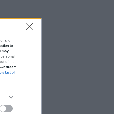
sonal or
ection to
ou may
 personal
out of the
 downstream
B’s List of