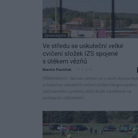
Zpravodajství
Ve středu se uskuteční velké
cvičení složek IZS spojené
s útěkem vězňů
Martin Poulíček
-
17. 9. 2019
PŘÍBRAMSKO - Na tuto středu se v okolí věznice Byt
a Dubence uskuteční cvičení složek Integrovaného
záchranného systému (IZS). Bude zaměřené na
spolupráci základních...