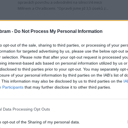
opravách povrchu a odvodnění na silnici I/4 mezi
Milínem a Chrašticemi. "Opravili jsme již 3,5 úseků z...
bram -
Do Not Process My Personal Information
to opt-out of the sale, sharing to third parties, or processing of your per
formation for targeted advertising by us, please use the below opt-out s
r selection. Please note that after your opt-out request is processed y
eing interest-based ads based on personal information utilized by us or
disclosed to third parties prior to your opt-out. You may separately opt-
Zpravodajství
losure of your personal information by third parties on the IAB’s list of
í
Rozhodnutí ohledně odvalů se
. This information may also be disclosed by us to third parties on the
IA
nelíbí senátorovi, Příbrami ani
Participants
that may further disclose it to other third parties.
dotčeným obcím
0
Martin Poulíček
-
14. 10. 2020
0
ých
l Data Processing Opt Outs
PŘÍBRAM - V minulém týdnu Ministerstvo životního
prostředí (MŽP) vydalo rozhodnutí o možnosti
využívání kameniva z odvalů při realizaci dopravních
o opt-out of the Sharing of my personal data.
staveb. Uvádí se v...