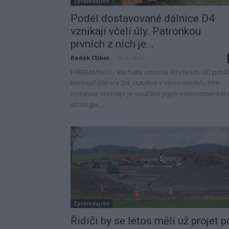
Zpravodajství
Podél dostavované dálnice D4
vznikají včelí úly. Patronkou
prvních z nich je...
Radek Ctibor
-
28. 6. 2023
PŘÍBRAMSKO - Via Salis umístila 10 včelích úlů poblí
budoucí dálnice D4, stavěné v rámci modelu PPP.
Instalace včelstev je součástí jejich environmentáln
strategie,...
Zpravodajství
Řidiči by se letos měli už projet p