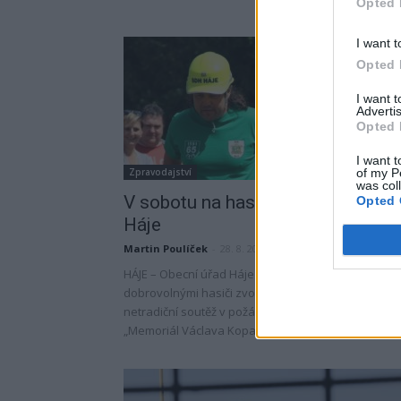
Opted 
I want t
Opted 
I want 
Advertis
Opted 
I want t
of my P
Zpravodajství
was col
V sobotu na hasičskou soutěž na
Opted 
Háje
Martin Poulíček
-
28. 8. 2020
HÁJE – Obecní úřad Háje společně s místními
dobrovolnými hasiči zvou v sobotu 28 srpna na
netradiční soutěž v požárním sportu pod názvem
„Memoriál Václava Kopala“. Soutěž se koná...