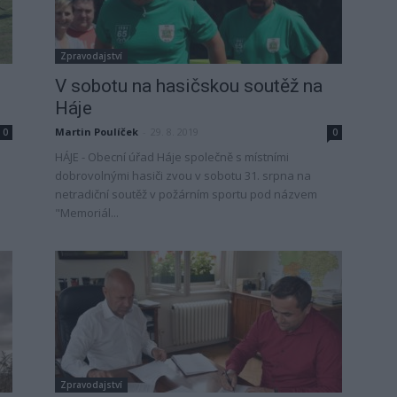
Zpravodajství
V sobotu na hasičskou soutěž na
Háje
Martin Poulíček
-
29. 8. 2019
0
0
HÁJE - Obecní úřad Háje společně s místními
dobrovolnými hasiči zvou v sobotu 31. srpna na
netradiční soutěž v požárním sportu pod názvem
"Memoriál...
Zpravodajství