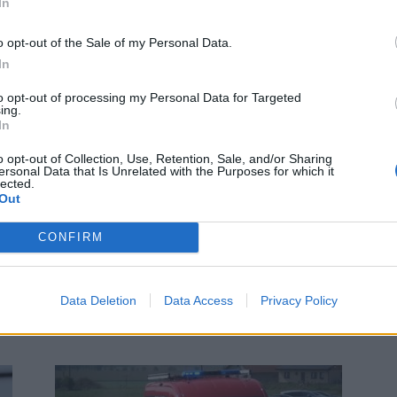
In
o opt-out of the Sale of my Personal Data.
In
to opt-out of processing my Personal Data for Targeted
ing.
In
o opt-out of Collection, Use, Retention, Sale, and/or Sharing
ersonal Data that Is Unrelated with the Purposes for which it
Zpravodajství
lected.
Oprava povrchu Balbínovy ulice
Out
a silnice II/118
CONFIRM
Martin Poulíček
-
3. 11. 2019
0
0
PŘÍBRAM - Začala rekonstrukce asfaltového
Balbínovy ulice, respektive silnice II/118. V souvislosti
Data Deletion
Data Access
Privacy Policy
s touto opravou bude silnice pro dopravu uzavřena.
Práce jsou rozdělené do...