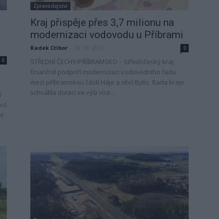
Zpravodajství
Kraj přispěje přes 3,7 milionu na
modernizaci vodovodu u Příbrami
Radek Ctibor
-
10. 10. 2025
0
0
STŘEDNÍ ČECHY/PŘÍBRAMSKO – Středočeský kraj
finančně podpoří modernizaci vodovodního řadu
mezi příbramskou částí Háje a obcí Bytíz. Rada kraje
schválila dotaci ve výši více...
ý
kcí
ní