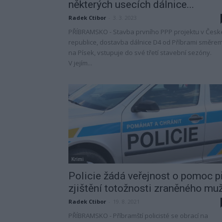
některých usecích dálnice...
Radek Ctibor
-
3. 3. 2023
PŘÍBRAMSKO - Stavba prvního PPP projektu v Česk
republice, dostavba dálnice D4 od Příbrami směre
na Písek, vstupuje do své třetí stavební sezóny.
V jejím...
Krimi
Policie žádá veřejnost o pomoc p
zjištění totožnosti zraněného mu
Radek Ctibor
-
19. 8. 2021
PŘÍBRAMSKO - Příbramští policisté se obrací na