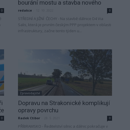
bourání mostu a stavba nového
redakce
-
12. 10. 2022
0
0
é
STŘEDNÍ A JIŽNÍ ČECHY - Na stavbě dálnice D4 Via
m
Salis, která je prvním českým PPP projektem v oblasti
infrastruktury, začne tento týden u...
Zpravodajství
ři
Dopravu na Strakonické komplikují
že
opravy povrchu
Radek Ctibor
-
28. 5. 2021
0
0
PŘÍBRAMSKO - Ředitelství silnic a dálnic pokračuje v