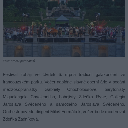
Foto: archiv pořadatelů
Festival zahájí ve čtvrtek 6. srpna tradiční galakoncert ve
francouzském parku. Večer nabídne slavné operní árie v podání
mezzosopranistky Gabriely Chocholoušové, barytonisty
Miguelangela Cavalcantiho, hobojisty Zdeňka Ryse, Collegia
Jaroslava Svěceného a samotného Jaroslava Svěceného.
Orchestr povede dirigent Miloš Formáček, večer bude moderovat
Zdeňka Žádníková.