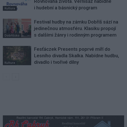
Rovnováha života. Vernisáž nabídne
i hudební a básnický program
Kultura
Festival hudby na zámku Dobříš sází na
jedinečnou atmosféru. Klasiku propojí
s dalšími žánry i rodinným programem
Dobříšsko
Fesťáczek Presents poprvé míří do
Lesního divadla Skalka. Nabídne hudbu,
divadlo i tvořivé dílny
Kultura