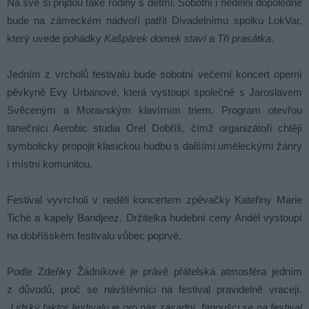
Na své si přijdou také rodiny s dětmi. Sobotní i nedělní dopoledne
bude na zámeckém nádvoří patřit Divadelnímu spolku LokVar,
který uvede pohádky
Kašpárek domek staví
a
Tři prasátka
.
Jedním z vrcholů festivalu bude sobotní večerní koncert operní
pěvkyně Evy Urbanové, která vystoupí společně s Jaroslavem
Svěceným a Moravským klavírním triem. Program otevřou
tanečníci Aerobic studia Orel Dobříš, čímž organizátoři chtějí
symbolicky propojit klasickou hudbu s dalšími uměleckými žánry
i místní komunitou.
Festival vyvrcholí v neděli koncertem zpěvačky Kateřiny Marie
Tiché a kapely Bandjeez. Držitelka hudební ceny Anděl vystoupí
na dobříšském festivalu vůbec poprvé.
Podle Zdeňky Žádníkové je právě přátelská atmosféra jedním
z důvodů, proč se návštěvníci na festival pravidelně vracejí.
„Lidský faktor festivalu je pro nás zásadní, fanoušci se na festival