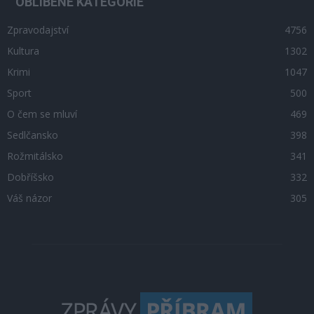
OBLÍBENÉ KATEGORIE
Zpravodajství
4756
Kultura
1302
Krimi
1047
Sport
500
O čem se mluví
469
Sedlčansko
398
Rožmitálsko
341
Dobříšsko
332
Váš názor
305