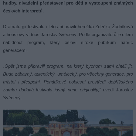
hudby, divadelní představení pro děti a vystoupení známých
českých interpretů.
Dramaturgii festivalu i letos připravili herečka Zdeňka Žádníková
a houslový virtuos Jaroslav Svěcený. Podle organizátorů je cílem
nabídnout program, který osloví široké publikum napříč
generacemi.
„Opět jsme připravili program, na který bychom sami chtěli jít.
Bude zábavný, autentický, umělecký, pro všechny generace, pro
místní i přespolní. Pohádkově noblesní prostředí dobříšského
zámku dodává festivalu jasný punc originality,“
uvedl Jaroslav
Svěcený.