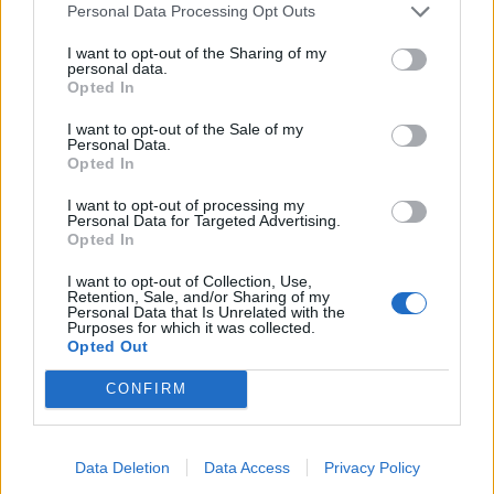
Personal Data Processing Opt Outs
I want to opt-out of the Sharing of my
personal data.
Opted In
I want to opt-out of the Sale of my
Personal Data.
Opted In
I want to opt-out of processing my
Personal Data for Targeted Advertising.
Opted In
Zdeňka Žádníková a Jaroslav Svěcený. Foto: archiv pořadatelů
I want to opt-out of Collection, Use,
Retention, Sale, and/or Sharing of my
Personal Data that Is Unrelated with the
Purposes for which it was collected.
Komentáře
Opted Out
CONFIRM
TAGY
Dobříš
hudba
Jaroslav Svěcený
zámek
Data Deletion
Data Access
Privacy Policy
Zdeňka Žádníková Volencová