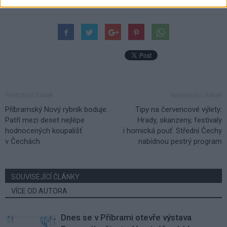
Předchozí článek
Následující článek
Příbramský Nový rybník boduje.
Tipy na červencové výlety:
Patří mezi deset nejlépe
Hrady, skanzeny, festivaly
hodnocených koupališť
i hornická pouť. Střední Čechy
v Čechách
nabídnou pestrý program
SOUVISEJÍCÍ ČLÁNKY
VÍCE OD AUTORA
Dnes se v Příbrami otevře výstava