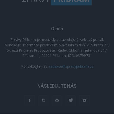
O nás
Zprávy Příbram je nezávislý zpravodajský webový portál,
přinášející informace především o aktuálním dění v Příbrami a v
okresu Příbram. Provozovatel: Radek Ctibor, Smetanova 317,
Příbram III, 26101 Příbram, IČO: 63799731
Kontaktujte nás:
redakce@zpravypribram.cz
NÁSLEDUJTE NÁS