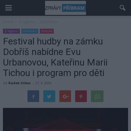
Domů
Z regionu
Dobříšsko
Z regionu
Dobříšsko
Kultura
Festival hudby na zámku
Dobříš nabídne Evu
Urbanovou, Kateřinu Marii
Tichou i program pro děti
od
Radek Ctibor
-
27. 6. 2026