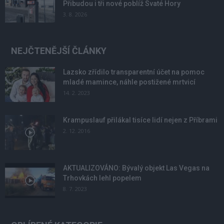
Přibudou i tři nové poblíž Svaté Hory
3. 8. 2026
NEJČTENĚJŠÍ ČLÁNKY
Lazsko zřídilo transparentní účet na pomoc
mladé mamince, náhle postižené mrtvicí
14. 2. 2023
Krampuslauf přilákal tisíce lidí nejen z Příbrami
2. 12. 2016
AKTUALIZOVÁNO: Bývalý objekt Las Vegas na
Trhovkách lehl popelem
8. 7. 2023