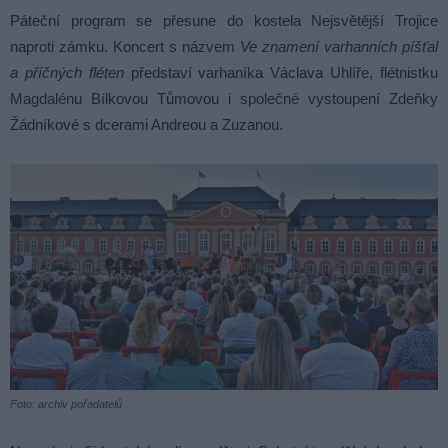
Páteční program se přesune do kostela Nejsvětější Trojice
naproti zámku. Koncert s názvem
Ve znamení varhanních píšťal
a příčných fléten
představí varhaníka Václava Uhlíře, flétnistku
Magdalénu Bílkovou Tůmovou i společné vystoupení Zdeňky
Žádníkové s dcerami Andreou a Zuzanou.
Foto: archiv pořadatelů