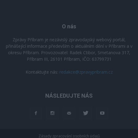
O nás
Zprávy Příbram je nezávislý zpravodajský webový portál,
přinášející informace především o aktuálním dění v Příbrami a v
okresu Příbram. Provozovatel: Radek Ctibor, Smetanova 317,
Příbram III, 26101 Příbram, IČO: 63799731
Kontaktujte nás:
redakce@zpravypribram.cz
NÁSLEDUJTE NÁS
Zásady zpracování osobních údajů