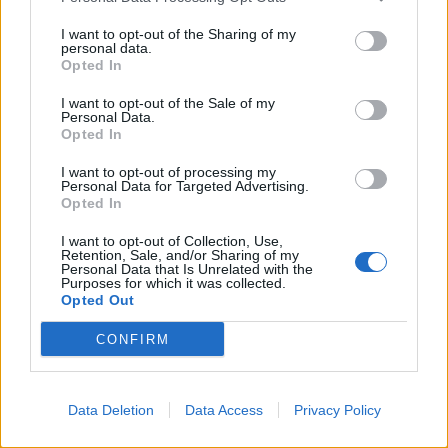
I want to opt-out of the Sharing of my
personal data.
Opted In
I want to opt-out of the Sale of my
Personal Data.
Opted In
Předchozí článek
Následující článek
I want to opt-out of processing my
Personal Data for Targeted Advertising.
Nový aerátor má pomoci
Policisté na Příbramsku
Opted In
Čekalíkovskému rybníku. Město
kontrolovali pásy. Padlo 13
reaguje na dlouhodobé
pokut za 13 tisíc korun
I want to opt-out of Collection, Use,
připomínky obyvatel
Retention, Sale, and/or Sharing of my
Personal Data that Is Unrelated with the
Purposes for which it was collected.
Opted Out
SOUVISEJÍCÍ ČLÁNKY
CONFIRM
VÍCE OD AUTORA
Většina koupališť na Příbramsku nabízí
Data Deletion
Data Access
Privacy Policy
výborné podmínky. Horší voda je jen na
Živohošti