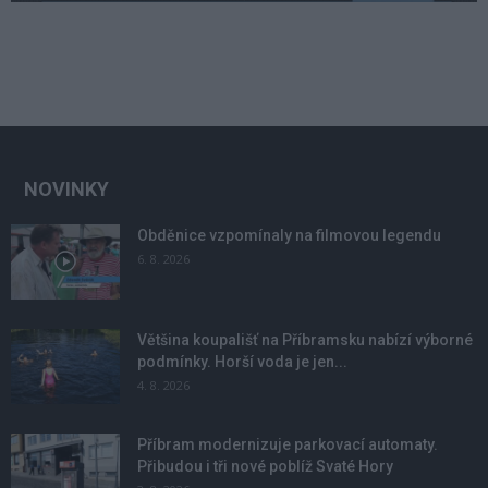
NOVINKY
Obděnice vzpomínaly na filmovou legendu
6. 8. 2026
Většina koupališť na Příbramsku nabízí výborné
podmínky. Horší voda je jen...
4. 8. 2026
Příbram modernizuje parkovací automaty.
Přibudou i tři nové poblíž Svaté Hory