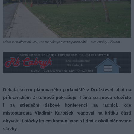
Místo v Družstevní ulici, kde se plánuje stavba parkoviště. Foto: Zprávy Příbram
Debata kolem plánovaného parkoviště v Družstevní ulici na
příbramském Drkolnově pokračuje. Téma se znovu otevřelo
i na středeční tiskové konferenci na radnici, kde
místostarosta Vladimír Karpíšek reagoval na kritiku části
obyvatel i otázky kolem komunikace s lidmi z okolí plánované
stavby.