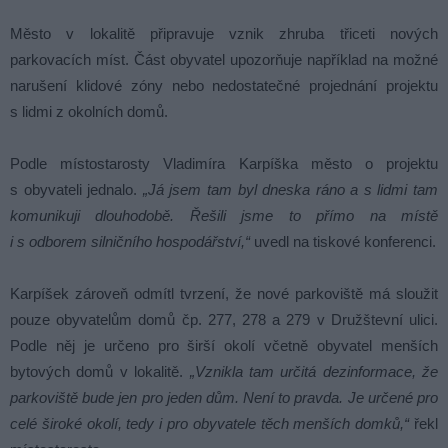
Město v lokalitě připravuje vznik zhruba třiceti nových
parkovacích míst. Část obyvatel upozorňuje například na možné
narušení klidové zóny nebo nedostatečné projednání projektu
s lidmi z okolních domů.
Podle místostarosty Vladimíra Karpíška město o projektu
s obyvateli jednalo.
„Já jsem tam byl dneska ráno a s lidmi tam
komunikuji dlouhodobě. Řešili jsme to přímo na místě
i s odborem silničního hospodářství,“
uvedl na tiskové konferenci.
Karpíšek zároveň odmítl tvrzení, že nové parkoviště má sloužit
pouze obyvatelům domů čp. 277, 278 a 279 v Družštevní ulici.
Podle něj je určeno pro širší okolí včetně obyvatel menších
bytových domů v lokalitě.
„Vznikla tam určitá dezinformace, že
parkoviště bude jen pro jeden dům. Není to pravda. Je určené pro
celé široké okolí, tedy i pro obyvatele těch menších domků,“
řekl