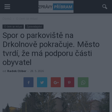
Domů
O čem se mluví
O čem se mluví
Zpravodajství
Spor o parkoviště na
Drkolnově pokračuje. Město
tvrdí, že má podporu části
obyvatel
od
Radek Ctibor
-
28. 5. 2026