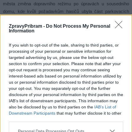
města změna dopravního režimu po úpravách u sousedního
domu, kde kvůli požadavkům hasičů ubyla část parkovacích
míst.
ZpravyPribram -
Do Not Process My Personal
Information
Diskuse kolem plánovaného parkoviště na Drkolnově tak zřejmě
ještě nekončí. Část obyvatel projekt podporuje jako možné řešení
If you wish to opt-out of the sale, sharing to third parties, or
dlouhodobého nedostatku parkovacích míst, jiní naopak
processing of your personal or sensitive information for
upozorňují na dopady na okolí a nesouhlasí s umístěním nové
targeted advertising by us, please use the below opt-out
section to confirm your selection. Please note that after your
plochy.
opt-out request is processed you may continue seeing
interest-based ads based on personal information utilized by
Komentáře
us or personal information disclosed to third parties prior to
your opt-out. You may separately opt-out of the further
disclosure of your personal information by third parties on the
IAB’s list of downstream participants. This information may
also be disclosed by us to third parties on the
IAB’s List of
TAGY
debata
Družstevní ulice
parkoviště
petice
Příbram
Downstream Participants
that may further disclose it to other
Vladimír Karpíšek
third parties.
Personal Data Processing Opt Outs