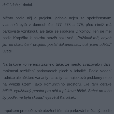
delší dobu,“
dodal.
Město podle něj o projektu jednalo nejen se společenstvím
vlastníků bytů v domech čp. 277, 278 a 279, před nimiž má
parkoviště vzniknout, ale také se spolkem Drkolnov. Ten se měl
podle Karpíška k návrhu stavět pozitivně.
„Požádali mě, abych
jim po dokončení projektu poslal dokumentaci, což jsem udělal,“
uvedl.
Na tiskové konferenci zaznělo také, že město zvažovalo i další
možnosti rozšíření parkovacích ploch v lokalitě. Podle vedení
radnice ale některé varianty narazily na majetkové problémy nebo
na využití území jako komunitního prostoru.
„Je tam dětské
hřiště, využívaný prostor pro děti a pískové hřiště. Sahat do toho
by podle mě byla škoda,“
vysvětlil Karpíšek.
Impulsem pro opětovné otevření tématu parkování měla být podle