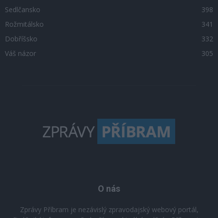
Sedlčansko
398
Rožmitálsko
341
Dobříšsko
332
Váš názor
305
O nás
Zprávy Příbram je nezávislý zpravodajský webový portál,