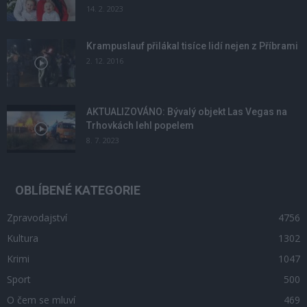
14. 2. 2023
Krampuslauf přilákal tisíce lidí nejen z Příbrami
2. 12. 2016
AKTUALIZOVÁNO: Bývalý objekt Las Vegas na
Trhovkách lehl popelem
8. 7. 2023
OBLÍBENÉ KATEGORIE
Zpravodajství
4756
Kultura
1302
Krimi
1047
Sport
500
O čem se mluví
469