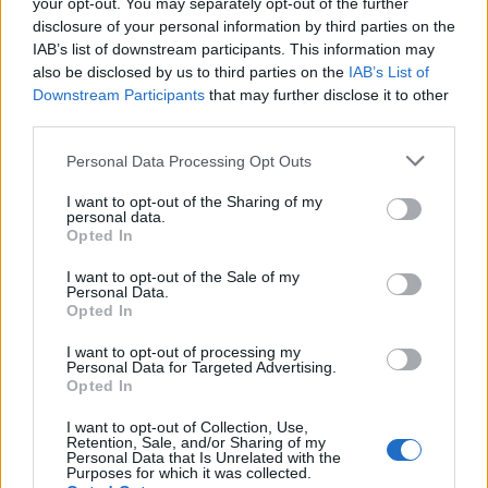
your opt-out. You may separately opt-out of the further
disclosure of your personal information by third parties on the
Předchozí článek
Následující článek
IAB’s list of downstream participants. This information may
Přednáška v Příbrami opět
Arnošt Frauenberg přiveze do
also be disclosed by us to third parties on the
IAB’s List of
otevřela záhadu Štěchovického
Příbrami nový stand-up „Protože
Downstream Participants
that may further disclose it to other
pokladu
můžu“
third parties.
Personal Data Processing Opt Outs
SOUVISEJÍCÍ ČLÁNKY
I want to opt-out of the Sharing of my
personal data.
VÍCE OD AUTORA
Opted In
I want to opt-out of the Sale of my
Většina koupališť na Příbramsku nabízí
Personal Data.
výborné podmínky. Horší voda je jen na
Opted In
Živohošti
Zpravodajství
I want to opt-out of processing my
Personal Data for Targeted Advertising.
Příbram modernizuje parkovací automaty.
Opted In
Přibudou i tři nové poblíž Svaté Hory
I want to opt-out of Collection, Use,
Zpravodajství
Retention, Sale, and/or Sharing of my
Personal Data that Is Unrelated with the
Purposes for which it was collected.