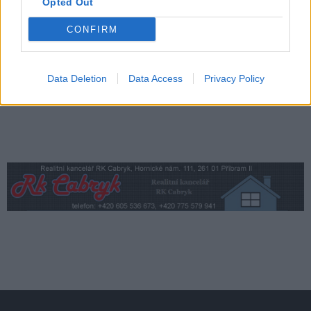
Středočeský kraj upravil pravidla soutěže.
Opted Out
Obce nově získají body i za předcházení
CONFIRM
vzniku odpadu
Zpravodajství
Data Deletion
Data Access
Privacy Policy