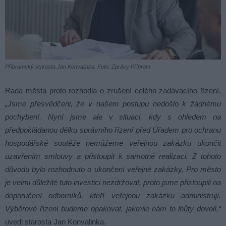
Příbramský starosta Jan Konvalinka. Foto: Zprávy Příbram
Rada města proto rozhodla o zrušení celého zadávacího řízení.
„Jsme přesvědčeni, že v našem postupu nedošlo k žádnému
pochybení. Nyní jsme ale v situaci, kdy s ohledem na
předpokládanou délku správního řízení před Úřadem pro ochranu
hospodářské soutěže nemůžeme veřejnou zakázku ukončit
uzavřením smlouvy a přistoupit k samotné realizaci. Z tohoto
důvodu bylo rozhodnuto o ukončení veřejné zakázky. Pro město
je velmi důležité tuto investici nezdržovat, proto jsme přistoupili na
doporučení odborníků, kteří veřejnou zakázku administrují.
Výběrové řízení budeme opakovat, jakmile nám to lhůty dovolí,“
uvedl starosta Jan Konvalinka.