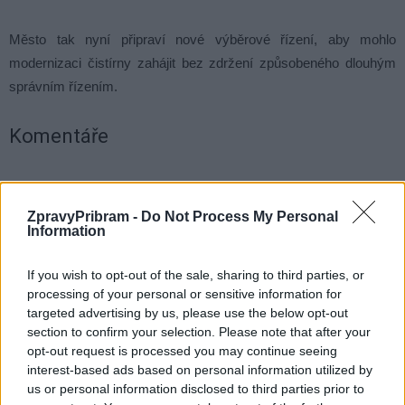
Město tak nyní připraví nové výběrové řízení, aby mohlo
modernizaci čistírny zahájit bez zdržení způsobeného dlouhým
správním řízením.
Komentáře
ZpravyPribram -
Do Not Process My Personal
Information
TAGY
čistírna odpadních vod
firma
Jan Konvalinka
odvolání
Příbram
If you wish to opt-out of the sale, sharing to third parties, or
processing of your personal or sensitive information for
targeted advertising by us, please use the below opt-out
section to confirm your selection. Please note that after your
opt-out request is processed you may continue seeing
interest-based ads based on personal information utilized by
us or personal information disclosed to third parties prior to