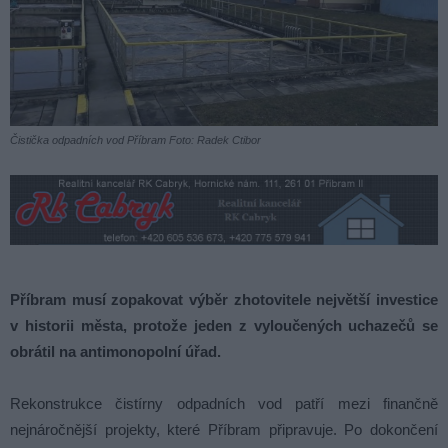
Čistička odpadních vod Příbram Foto: Radek Ctibor
Příbram musí zopakovat výběr zhotovitele největší investice
v historii města, protože jeden z vyloučených uchazečů se
obrátil na antimonopolní úřad.
Rekonstrukce čistírny odpadních vod patří mezi finančně
nejnáročnější projekty, které Příbram připravuje. Po dokončení