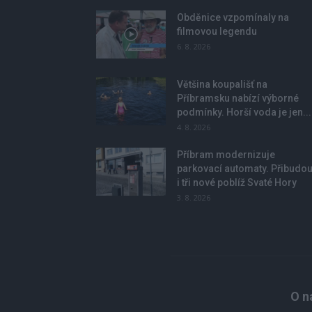
Obděnice vzpomínaly na
filmovou legendu
6. 8. 2026
Většina koupališť na
Příbramsku nabízí výborné
podmínky. Horší voda je jen...
4. 8. 2026
Příbram modernizuje
parkovací automaty. Přibudo
i tři nové poblíž Svaté Hory
3. 8. 2026
O n