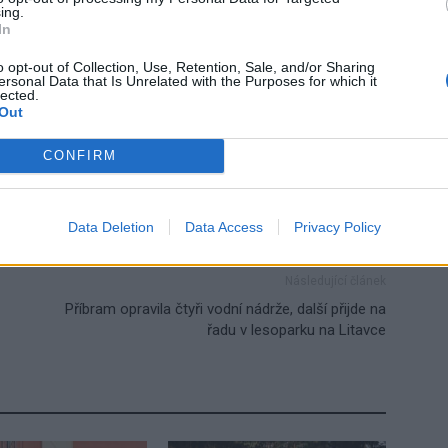
ing.
In
o opt-out of Collection, Use, Retention, Sale, and/or Sharing
ersonal Data that Is Unrelated with the Purposes for which it
lected.
Out
komik
Protože můžu
stand-up
CONFIRM
Data Deletion
Data Access
Privacy Policy
Následující článek
Příbram opravila čtyři vodní nádrže, další přijde na
řadu v lesoparku na Litavce