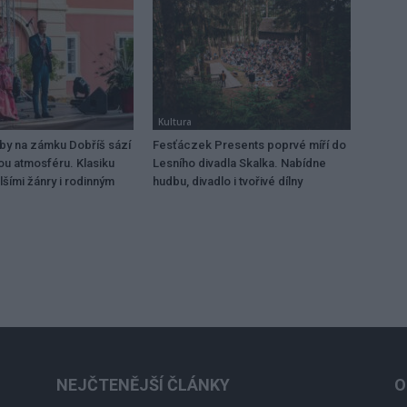
Kultura
dby na zámku Dobříš sází
Fesťáczek Presents poprvé míří do
ou atmosféru. Klasiku
Lesního divadla Skalka. Nabídne
lšími žánry i rodinným
hudbu, divadlo i tvořivé dílny
NEJČTENĚJŠÍ ČLÁNKY
O