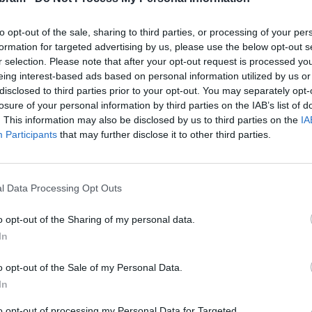
uálním speciálem
Protože můžu
, který uvede v sobotu
to opt-out of the sale, sharing to third parties, or processing of your per
formation for targeted advertising by us, please use the below opt-out s
, než jsou zvyklí. Nový program tvoří jeden ucelený příběh,
r selection. Please note that after your opt-out request is processed y
rskými songy s kytarou. Komik si navíc stanovil netradiční
eing interest-based ads based on personal information utilized by us or
disclosed to third parties prior to your opt-out. You may separately opt-
Podle autora však rozhodně nepůjde o umírněný večer, ale
losure of your personal information by third parties on the IAB’s list of
mat zároveň.
. This information may also be disclosed by us to third parties on the
IA
Participants
that may further disclose it to other third parties.
ké stand-up scény. Diváci ho znají z pořadů Na stojáka či
2 nebo z internetového pořadu Na rudlu. Kromě toho stojí
rfest a Komedyfest a vystupuje také jako písničkář
l Data Processing Opt Outs
o opt-out of the Sharing of my personal data.
In
rganizátoři slibují večer plný originálního humoru a nového
o opt-out of the Sale of my Personal Data.
In
 v Junior klubu v Příbrami. Předprodej vstupenek
ZDE
.
to opt-out of processing my Personal Data for Targeted