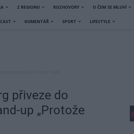
RA
Z REGIONU
ROZHOVORY
O ČEM SE MLUVÍ
DCAST
KOMENTÁŘ
SPORT
LIFESTYLE
brami nový stand-up „Protože můžu“
g přiveze do
and-up „Protože