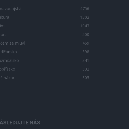
ravodajství
4756
ltura
1302
imi
1047
ort
500
 čem se mluví
469
edlčansko
398
ožmitálsko
341
obříšsko
332
áš názor
305
ÁSLEDUJTE NÁS