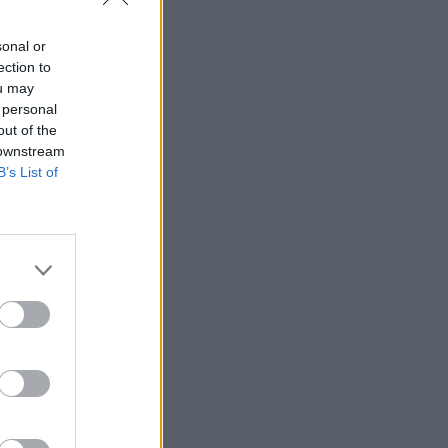
sonal or
ection to
ou may
 personal
out of the
 downstream
B’s List of