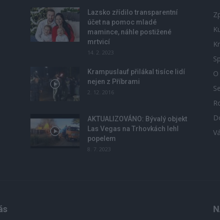
Lazsko zřídilo transparentní
Zp
účet na pomoc mladé
Ku
mamince, náhle postižené
mrtvicí
Kr
14. 2. 2023
Sp
Krampuslauf přilákal tisíce lidí
O
nejen z Příbrami
S
2. 12. 2016
R
D
u
AKTUALIZOVÁNO: Bývalý objekt
Las Vegas na Trhovkách lehl
V
popelem
8. 7. 2023
ás
N