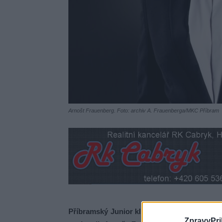
Arnošt Frauenberg. Foto: archiv A. Frauenberga/MKC Příbram
Příbramský Junior klub se promění v jeviště
ZpravyPri