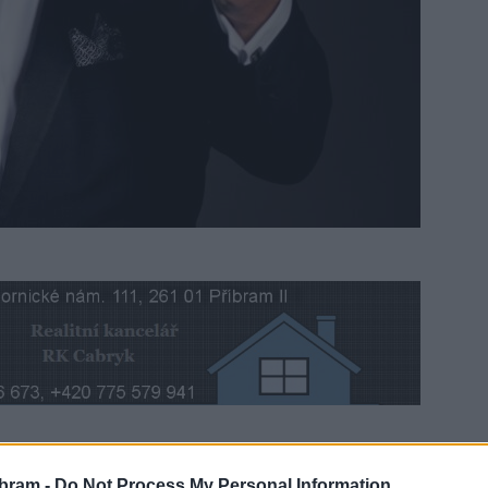
 plné humoru, písniček i překvapení. Dorazí sem stand-
bram -
Do Not Process My Personal Information