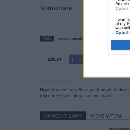
Advertis
Komentáře
Opted 
I want t
of my P
was col
Opted 
TAGY
Arnošt Frauenberg
Junior klub Příbram
SDÍLET
Facebook
Twitter
Předchozí článek
Největší investice v Příbrami stopnuta! Radnice
ruší soutěž na čistírnu a začne znovu
SOUVISEJÍCÍ ČLÁNKY
VÍCE OD AUTORA