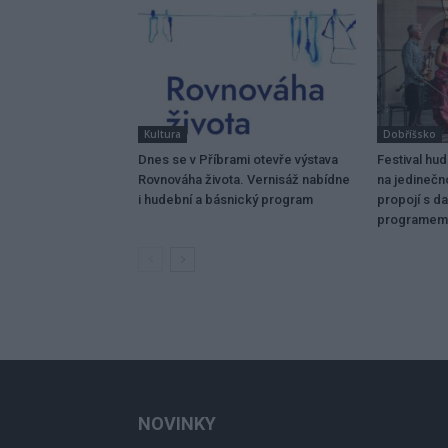
Kultura
Dobříšsko
Dnes se v Příbrami otevře výstava
Festival hu
Rovnováha života. Vernisáž nabídne
na jedinečn
i hudební a básnický program
propojí s da
programem
NOVINKY