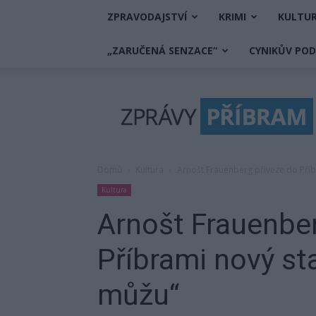
ZPRAVODAJSTVÍ
KRIMI
KULTU
„ZARUČENÁ SENZACE“
CYNIKŮV PO
Zprávy
Příbram
Domů
Kultura
Arnošt Frauenberg přiveze do Pří
Kultura
Arnošt Frauenber
Příbrami nový st
můžu“