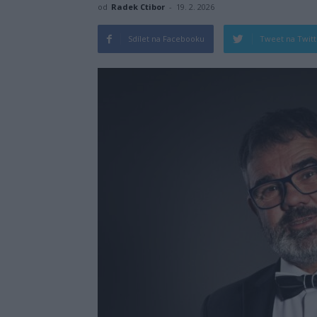
od
Radek Ctibor
-
19. 2. 2026
Sdílet na Facebooku
Tweet na Twit