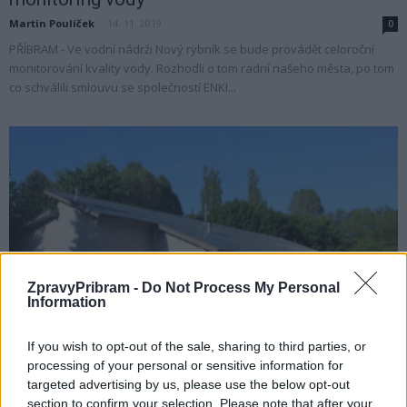
Martin Poulíček
-
14. 11. 2019
0
PŘÍBRAM - Ve vodní nádrži Nový rybník se bude provádět celoroční
monitorování kvality vody. Rozhodli o tom radní našeho města, po tom
co schválili smlouvu se společností ENKI...
ZpravyPribram -
Do Not Process My Personal
Information
O čem se mluví
Na dokončení Junioru se přihlásily dvě firmy
If you wish to opt-out of the sale, sharing to third parties, or
processing of your personal or sensitive information for
Martin Poulíček
-
26. 9. 2019
0
targeted advertising by us, please use the below opt-out
PŘÍBRAM - Rekonstrukce Junior klubu se táhne už třetím rokem a zatím
section to confirm your selection. Please note that after your