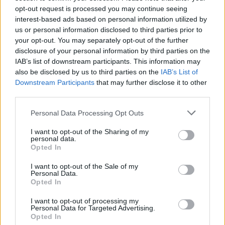
to příliš nevypadá, že by se v brzké době v něm „pařilo“....
opt-out request is processed you may continue seeing
interest-based ads based on personal information utilized by
us or personal information disclosed to third parties prior to
your opt-out. You may separately opt-out of the further
disclosure of your personal information by third parties on the
IAB’s list of downstream participants. This information may
also be disclosed by us to third parties on the
IAB’s List of
Downstream Participants
that may further disclose it to other
third parties.
Personal Data Processing Opt Outs
Zpravodajství
I want to opt-out of the Sharing of my
personal data.
Město prodloužilo termín pro nabídky na
Opted In
dokončení Junior klubu
I want to opt-out of the Sale of my
Martin Poulíček
-
17. 9. 2019
0
Personal Data.
PŘÍBRAM - O týden prodloužilo město termín, do kdy se mohou hlásit
Opted In
se svými nabídkami zájemci na dokončení rekonstrukce Junior klubu.
I want to opt-out of processing my
Původně mohli nabídky...
Personal Data for Targeted Advertising.
Opted In