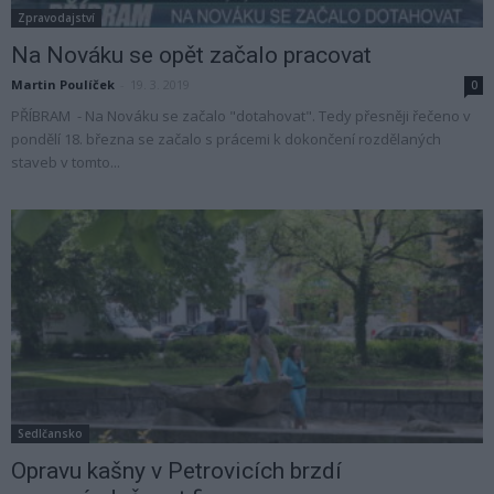
Zpravodajství
Na Nováku se opět začalo pracovat
Martin Poulíček
-
19. 3. 2019
0
PŘÍBRAM - Na Nováku se začalo "dotahovat". Tedy přesněji řečeno v
pondělí 18. března se začalo s prácemi k dokončení rozdělaných
staveb v tomto...
Sedlčansko
Opravu kašny v Petrovicích brzdí