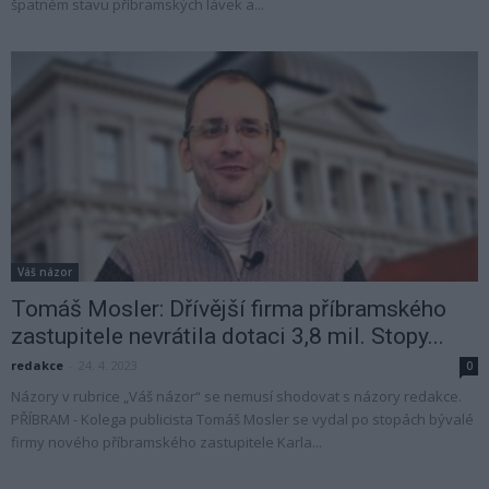
špatném stavu příbramských lávek a...
Váš názor
Tomáš Mosler: Dřívější firma příbramského
zastupitele nevrátila dotaci 3,8 mil. Stopy...
redakce
-
24. 4. 2023
0
Názory v rubrice „Váš názor“ se nemusí shodovat s názory redakce.
PŘÍBRAM - Kolega publicista Tomáš Mosler se vydal po stopách bývalé
firmy nového příbramského zastupitele Karla...