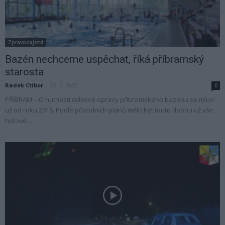
Zpravodajství
Bazén nechceme uspěchat, říká příbramský
starosta
Radek Ctibor
-
26. 5. 2022
0
PŘÍBRAM – O nutnosti celkové opravy příbramského bazénu se mluví
už od roku 2016. Podle původních plánů mělo být touto dobou už vše
hotové....