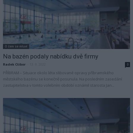
O čem se mluví
Na bazén podaly nabídku dvě firmy
Radek Ctibor
-
13. 9. 2022
0
PŘÍBRAM – Situace okolo léta slibované opravy příbramského
městského bazénu se konečně posunula. Na posledním zasedání
zastupitelstva v tomto volebním období oznámil starosta Jan...