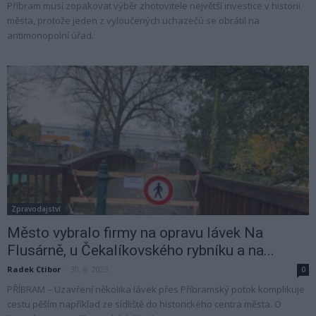
Příbram musí zopakovat výběr zhotovitele největší investice v historii
města, protože jeden z vyloučených uchazečů se obrátil na
antimonopolní úřad.
Zpravodajství
Město vybralo firmy na opravu lávek Na
Flusárně, u Čekalíkovského rybníku a na...
Radek Ctibor
-
30. 8. 2023
0
PŘÍBRAM – Uzavření několika lávek přes Příbramský potok komplikuje
cestu pěším například ze sídliště do historického centra města. O