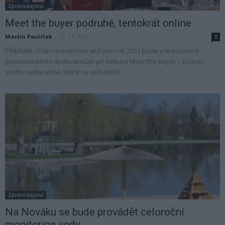
Zpravodajství
Meet the buyer podruhé, tentokrát online
Martin Poulíček
-
25. 11. 2020
0
PŘÍBRAM - Plán investičních akcí pro rok 2021 bude představený
potencionálním dodavatelům při setkání Meet the buyer – poznej
svého zadavatele, které se uskuteční...
Zpravodajství
Na Nováku se bude provádět celoroční
monitoring vody