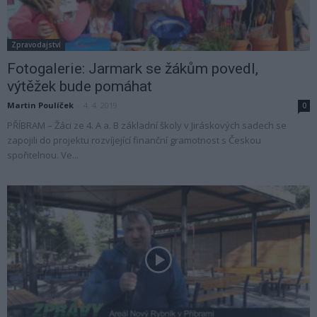
Zpravodajství
Fotogalerie: Jarmark se žákům povedl,
výtěžek bude pomáhat
Martin Poulíček
-
4. 4. 2019
0
PŘÍBRAM – Žáci ze 4. A a. B základní školy v Jiráskových sadech se
zapojili do projektu rozvíjející finanční gramotnost s Českou
spořitelnou. Ve...