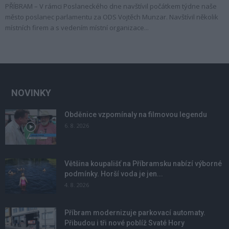
PŘÍBRAM – V rámci Poslaneckého dne navštívil počátkem týdne naše
město poslanec parlamentu za ODS Vojtěch Munzar. Navštívil několik
místních firem a s vedením místní organizace...
NOVINKY
Obděnice vzpomínaly na filmovou legendu
6. 8. 2026
Většina koupališť na Příbramsku nabízí výborné
podmínky. Horší voda je jen...
4. 8. 2026
Příbram modernizuje parkovací automaty.
Přibudou i tři nové poblíž Svaté Hory