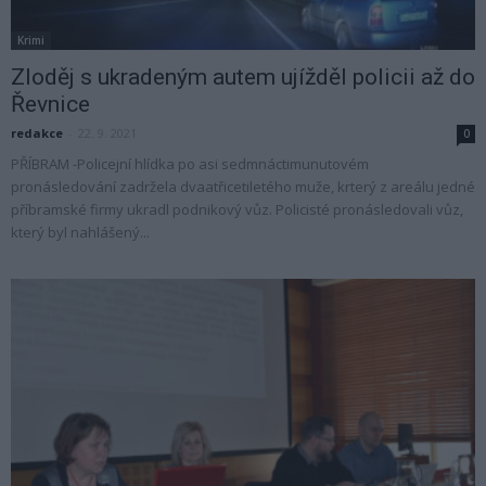
Krimi
Zloděj s ukradeným autem ujížděl policii až do
Řevnice
redakce
-
22. 9. 2021
0
PŘÍBRAM -Policejní hlídka po asi sedmnáctimunutovém
pronásledování zadržela dvaatřicetiletého muže, krterý z areálu jedné
příbramské firmy ukradl podnikový vůz. Policisté pronásledovali vůz,
který byl nahlášený...