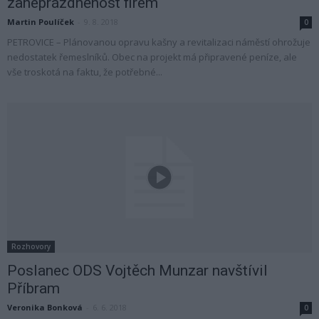
zaneprázdněnost firem
Martin Poulíček
-
9. 8. 2018
0
PETROVICE – Plánovanou opravu kašny a revitalizaci náměstí ohrožuje
nedostatek řemeslníků. Obec na projekt má připravené peníze, ale
vše troskotá na faktu, že potřebné...
Rozhovory
Poslanec ODS Vojtěch Munzar navštívil
Příbram
Veronika Bonková
-
6. 6. 2018
0