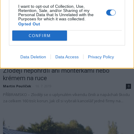
I want to opt-out of Collection, Use,
Retention, Sale, and/or Sharing of my
Personal Data that Is Unrelated with the
Purposes for which it was collected.
Opted Out
CONFIRM
Data Deletion
Data Access
Privacy Policy
Krimi
Zloději nepohrdli ani montérkami nebo
krémem na ruce
Martin Poulíček
-
16. 7. 2019
0
PŘÍBRAMSKO – Zloději se o uplynulém víkendu činili a napáchali škodu
za celkem 160 tisíc korun. Jak cíl si vybrali kancelář jedné firmy na...