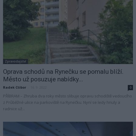
Zpravodajství
Oprava schodů na Rynečku se pomalu blíží.
Město už posuzuje nabídky...
Radek Ctibor
-
16. 9. 2022
0
PŘÍBRAM – Zhruba dva roky město slibuje opravu schodiště vedoucího
z Průběžné ulice na parkoviště na Rynečku. Nyní se ledy hnuly a
radnice už...