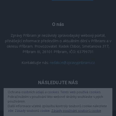
O nás
Zprávy Příbram je nezávislý zpravodajský webový portál,
přinášející informace především o aktuálním dění v Příbrami a v
okresu Příbram. Provozovatel: Radek Ctibor, Smetanova 317,
Příbram III, 26101 Příbram, IČO: 63799731
Kontaktujte nás:
redakce@zpravypribram.cz
NÁSLEDUJTE NÁS
Ochrana osobních údajů a cookies: Tento web používá cookies.
Pokračováním v používání této webové stránky souhlasíte s jejich
používáním.
Další informace včetně způsobu kontroly souborů cookie naleznete
zde: Zásady souborů cookie.
Zásady používání souborů cookie