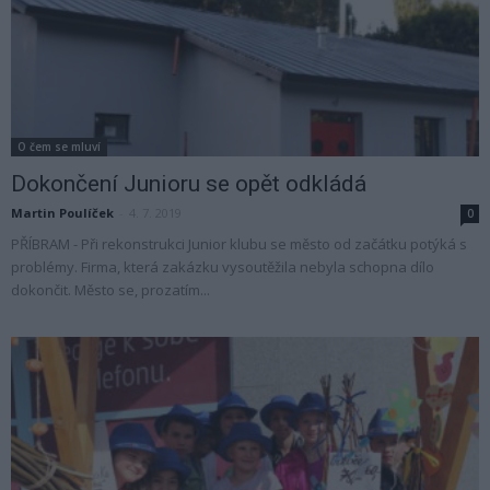
O čem se mluví
Dokončení Junioru se opět odkládá
Martin Poulíček
-
4. 7. 2019
0
PŘÍBRAM - Při rekonstrukci Junior klubu se město od začátku potýká s
problémy. Firma, která zakázku vysoutěžila nebyla schopna dílo
dokončit. Město se, prozatím...