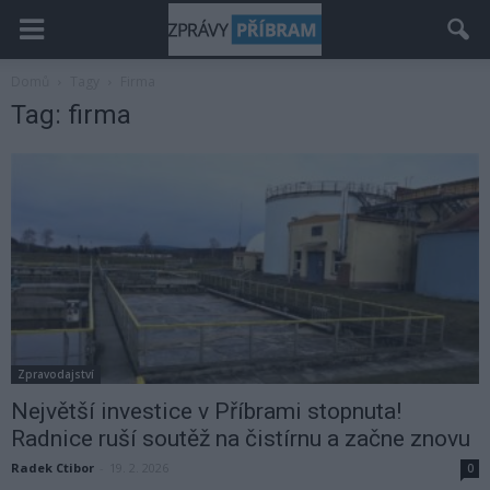
Domů
Tagy
Firma
Tag: firma
Zpravodajství
Největší investice v Příbrami stopnuta!
Radnice ruší soutěž na čistírnu a začne znovu
Radek Ctibor
-
19. 2. 2026
0