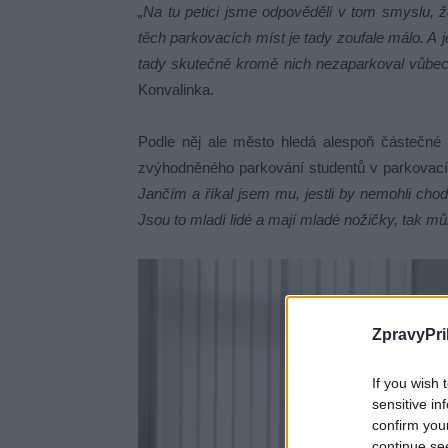
„Na tu petici jsme odpověděli v tom smyslu, 
těch parkovacích míst je tady zoufale málo. A 
tady skutečně kromě nich nezaparkoval vůbec
Konvalinka
.
Podle něj ale město hledá alespoň částečné 
zvýhodněného parkování studentů v parkova
Jančím a říkal jsem mu, jestli by nemohli chod
Jsou to mladí lidé a mají mladé nožičky, tak mů
ZpravyPri
If you wish 
sensitive in
confirm you
continue se