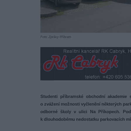
Foto: Zprávy Příbram
Studenti příbramské obchodní akademie se
o zvážení možnosti vyčlenění některých pa
odborné školy v ulici Na Příkopech. Po
k dlouhodobému nedostatku parkovacích mís