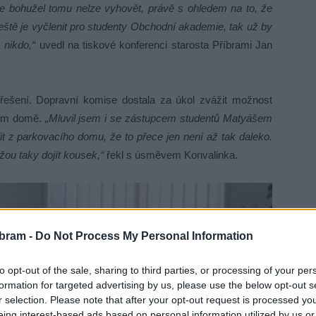
že bohužel tomu nelze vyhovět, právě s ohledem na to, že
ještě je vyčlenit pro studenty Obchodní akademie, tak už by
 nikdo,“
uvedl na tiskové konferenci starosta Příbrami
Jan
řešení. Dopravní komise dostala za úkol zvážit možnost
cím domě.
„Mluvil jsem i se zástupcem studentů Matyášem
it z parkovacího domu, že to přece jen není až tak daleko.
žou taky dojít kousek,“
řekl s úsměvem Konvalinka.
bram -
Do Not Process My Personal Information
to opt-out of the sale, sharing to third parties, or processing of your per
formation for targeted advertising by us, please use the below opt-out s
r selection. Please note that after your opt-out request is processed y
eing interest-based ads based on personal information utilized by us or