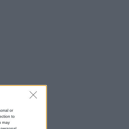
sonal or
ection to
ou may
 personal