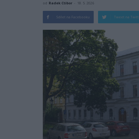
od
Radek Ctibor
-
18. 5. 2026
Sdílet na Facebooku
Tweet na Twit