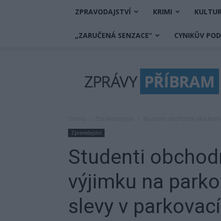
ZPRAVODAJSTVÍ
KRIMI
KULTU
„ZARUČENÁ SENZACE“
CYNIKŮV PO
Zprávy
Příbram
Domů
Zpravodajství
Studenti obchodní akademie
Zpravodajství
Studenti obchodn
výjimku na parko
slevy v parkova