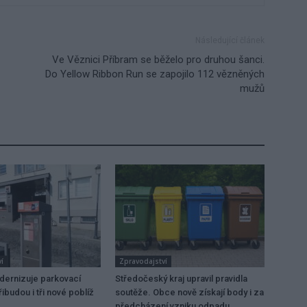
Následující článek
Ve Věznici Příbram se běželo pro druhou šanci.
Do Yellow Ribbon Run se zapojilo 112 vězněných
mužů
í
Zpravodajství
dernizuje parkovací
Středočeský kraj upravil pravidla
ibudou i tři nové poblíž
soutěže. Obce nově získají body i za
předcházení vzniku odpadu