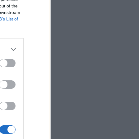
out of the
 downstream
B’s List of