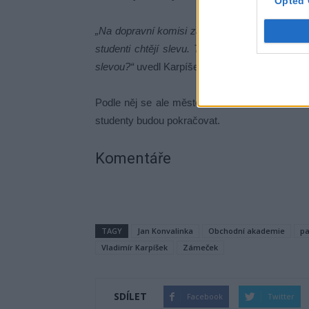
Opted 
„Na dopravní komisi zaznívaly zajímavé názor
studenti chtějí slevu. Tak co penzisti nebo s
slevou?“
uvedl Karpíšek.
Podle něj se ale město možností studentskéh
studenty budou pokračovat.
Komentáře
TAGY
Jan Konvalinka
Obchodní akademie
pa
Vladimír Karpíšek
Zámeček
SDÍLET
Facebook
Twitter