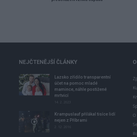
NEJČTENĚJŠÍ ČLÁNKY
O
Lazsko zřídilo transparentní
Zp
účet na pomoc mladé
Ku
mamince, náhle postižené
mrtvicí
Kr
14. 2. 2023
Sp
Krampuslauf přilákal tisíce lidí
O
nejen z Příbrami
S
2. 12. 2016
R