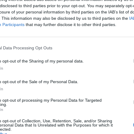
disclosed to third parties prior to your opt-out. You may separately opt-
losure of your personal information by third parties on the IAB’s list of
. This information may also be disclosed by us to third parties on the
IA
Participants
that may further disclose it to other third parties.
l Data Processing Opt Outs
o opt-out of the Sharing of my personal data.
In
o opt-out of the Sale of my Personal Data.
am
In
to opt-out of processing my Personal Data for Targeted
 možnost parkování v parkovacím domě nevnímají negativně.
ing.
o držitele studentských průkazů ISIC.
In
o opt-out of Collection, Use, Retention, Sale, and/or Sharing
 doplnil místostarosta
Vladimír Karpíšek
, během jednání
ersonal Data that Is Unrelated with the Purposes for which it
lected.
 nebylo nespravedlivé vůči ostatním skupinám obyvatel.