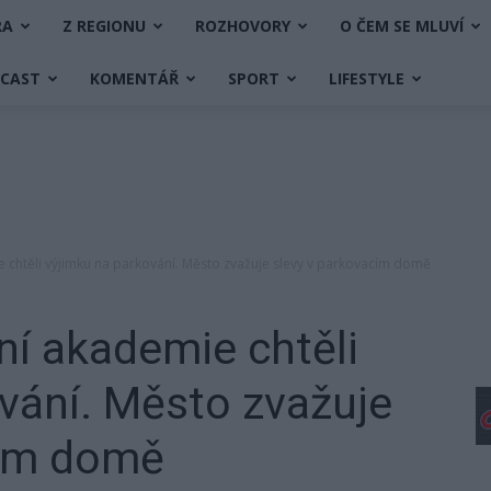
RA
Z REGIONU
ROZHOVORY
O ČEM SE MLUVÍ
DCAST
KOMENTÁŘ
SPORT
LIFESTYLE
 chtěli výjimku na parkování. Město zvažuje slevy v parkovacím domě
í akademie chtěli
vání. Město zvažuje
cím domě