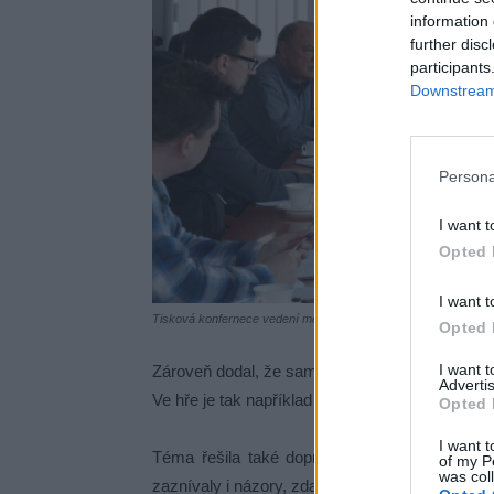
information 
further disc
participants
Downstream 
Persona
I want t
Opted 
I want t
Tisková konfernece vedení města Příbram. Foto: Zprávy Příbr
Opted 
I want 
Zároveň dodal, že samotní studenti podle něj
Advertis
Ve hře je tak například zvýhodněné parkovné pr
Opted 
I want t
Téma řešila také dopravní komise města. Jak
of my P
was col
zaznívaly i názory, zda by podobné zvýhodnění