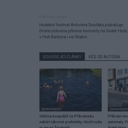
Předchozí článek
Hudební festival Antonína Dvořáka pokračuje.
Druhá polovina přinese koncerty na Svaté Hoře,
v Huti Barbora i na Skalce
SOUVISEJÍCÍ ČLÁNKY
VÍCE OD AUTORA
Zpravodajství
Zpravodajstv
Většina koupališť na Příbramsku
Příbram mo
nabízí výborné podmínky. Horší voda
automaty. Př
je jen na Živohošti
Svaté Hory