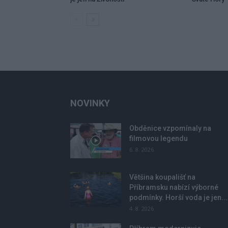
NOVINKY
Obděnice vzpomínaly na
filmovou legendu
6. 8. 2026
Většina koupališť na
Příbramsku nabízí výborné
podmínky. Horší voda je jen...
4. 8. 2026