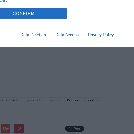
Out
y, až úsměvné, co se týká parkování v centru města, když
CONFIRM
tarší lidé? Ti slevu mít nebudou a mladí budou parkovat se
Data Deletion
Data Access
Privacy Policy
o zvýhodnění v parkovacím domě dál zabývá a jednání se
rkovací dům
parkování
petice
Příbram
studenti