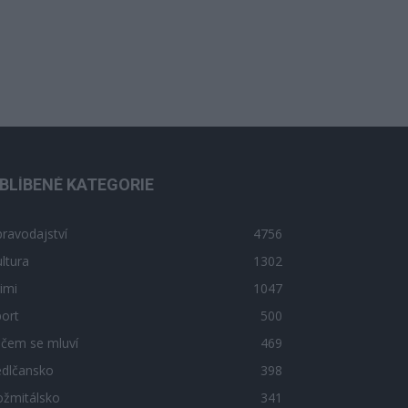
BLÍBENÉ KATEGORIE
ravodajství
4756
ltura
1302
imi
1047
ort
500
 čem se mluví
469
edlčansko
398
ožmitálsko
341