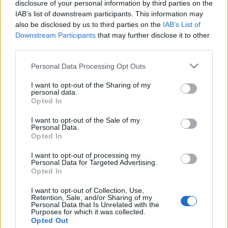
disclosure of your personal information by third parties on the
IAB’s list of downstream participants. This information may
also be disclosed by us to third parties on the
IAB’s List of
Foto: Jan Jirkovský
Downstream Participants
that may further disclose it to other
third parties.
Komentáře
Personal Data Processing Opt Outs
I want to opt-out of the Sharing of my
personal data.
Opted In
TAGY
běh
Bytíz
Věznice Příbram
Yellow Ribbon Run
I want to opt-out of the Sale of my
Personal Data.
Opted In
I want to opt-out of processing my
Personal Data for Targeted Advertising.
Opted In
I want to opt-out of Collection, Use,
Retention, Sale, and/or Sharing of my
Personal Data that Is Unrelated with the
Purposes for which it was collected.
Předchozí článek
Následující článek
Opted Out