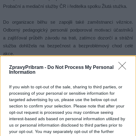
Probační a mediační služby ČR i ředitelka spolku Žlutá stužka.
Do organizace běhu se zapojili také zaměstnanci věznice.
Odborný pedagogický personál podporoval motivaci účastníků
a zajišťoval průběh závodu na trati, zatímco dozorčí a strážní
služba dohlížela na bezpečnost a bezproblémový chod celé
akce.
ZpravyPribram -
Do Not Process My Personal
Information
If you wish to opt-out of the sale, sharing to third parties, or
processing of your personal or sensitive information for
targeted advertising by us, please use the below opt-out
section to confirm your selection. Please note that after your
opt-out request is processed you may continue seeing
interest-based ads based on personal information utilized by
us or personal information disclosed to third parties prior to
your opt-out. You may separately opt-out of the further