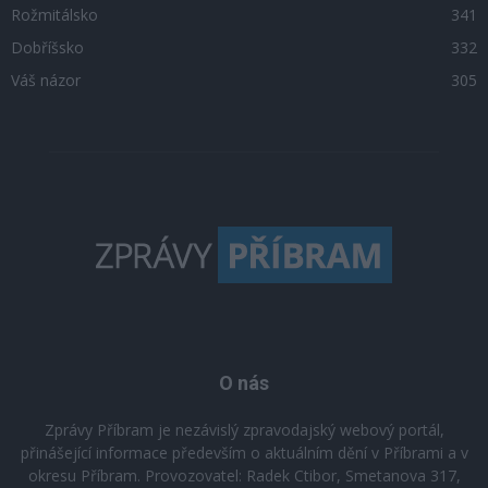
Rožmitálsko
341
Dobříšsko
332
Váš názor
305
O nás
Zprávy Příbram je nezávislý zpravodajský webový portál,
přinášející informace především o aktuálním dění v Příbrami a v
okresu Příbram. Provozovatel: Radek Ctibor, Smetanova 317,