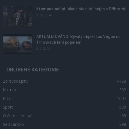
Krampuslauf přilákal tisíce lidí nejen z Příbrami
2. 12. 2016
AKTUALIZOVÁNO: Bývalý objekt Las Vegas na
Trhovkách lehl popelem
8. 7. 2023
OBLÍBENÉ KATEGORIE
Zpravodajství
4758
Kultura
1302
Krimi
1047
Sport
500
O čem se mluví
469
Sedlčansko
398