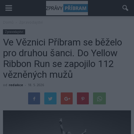
Domů
Zpravodajství
Zpravodajství
Ve Věznici Příbram se běželo
pro druhou šanci. Do Yellow
Ribbon Run se zapojilo 112
vězněných mužů
od
redakce
-
18. 5. 2026