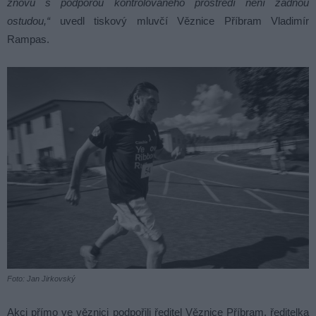
znovu s podporou kontrolovaného prostředí není žádnou
ostudou,“
uvedl tiskový mluvčí Věznice Příbram Vladimír
Rampas.
Foto: Jan Jirkovský
Akci přímo ve věznici podpořili ředitel Věznice Příbram, ředitelka