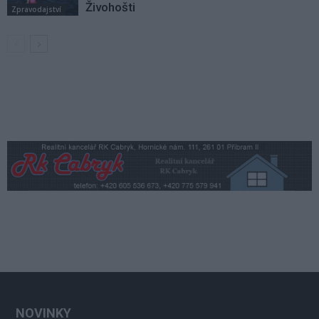
Živohošti
Zpravodajství
NOVINKY