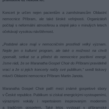
Koncert je určen nejen pacientům a zaměstnancům Oblastní
nemocnice Příbram, ale také široké veřejnosti. Organizátoři
počítají s neformální atmosférou a stejně jako v minulých letech
očekávají vysokou návštěvnost.
„Podobné akce mají v nemocničním prostředí velký význam.
Nejde jen o kulturní program, ale také o možnost na chvíli
zpomalit, setkat se a přinést do nemocnice pozitivní energii.
Jsme rádi, že se Maranatha Gospel Choir do Příbrami pravidelně
vrací a že si jejich koncerty našly své publikum,“
uvedl tiskový
mluvčí Oblastní nemocnice Příbram Martin Janota.
Maranatha Gospel Choir patří mezi známé gospelové sbory
v České republice. Publikum si získal energickými vystoupeními,
výraznými vokály i repertoárem inspirovaným moderním
a tradičním gospelem. Také letos vystoupí v příbramské