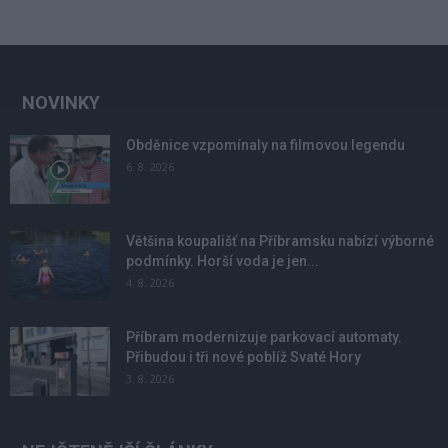
NOVINKY
Obděnice vzpomínaly na filmovou legendu
6. 8. 2026
Většina koupališť na Příbramsku nabízí výborné
podmínky. Horší voda je jen...
4. 8. 2026
Příbram modernizuje parkovací automaty.
Přibudou i tři nové poblíž Svaté Hory
3. 8. 2026