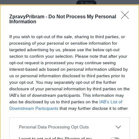
ZpravyPribram -
Do Not Process My Personal
Information
Předchozí článek
Následující článek
Na příbramském hřbitově
Hornické město ožije i mimo
If you wish to opt-out of the sale, sharing to third parties, or
začnou práce za více než deset
hlavní program. Návštěvníky
processing of your personal or sensitive information for
milionů. Přibude kolumbárium
čeká středověká vesnice, pečení
targeted advertising by us, please use the below opt-out
i nová zeď
chleba i virtuální fárání
section to confirm your selection. Please note that after your
opt-out request is processed you may continue seeing
interest-based ads based on personal information utilized by
us or personal information disclosed to third parties prior to
SOUVISEJÍCÍ ČLÁNKY
your opt-out. You may separately opt-out of the further
VÍCE OD AUTORA
disclosure of your personal information by third parties on the
IAB’s list of downstream participants. This information may
also be disclosed by us to third parties on the
IAB’s List of
Dnes se v Příbrami otevře výstava
Downstream Participants
that may further disclose it to other
Rovnováha života. Vernisáž nabídne
third parties.
i hudební a básnický program
Kultura
Personal Data Processing Opt Outs
Festival hudby na zámku Dobříš sází na
I want to opt-out of the Sharing of my