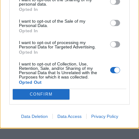
jedinečnou atmosféru. Klasiku propojí
personal data.
s dalšími žánry i rodinným programem
Dobříšsko
Opted In
I want to opt-out of the Sale of my
Fesťáczek Presents poprvé míří do
Personal Data.
Lesního divadla Skalka. Nabídne hudbu,
Opted In
divadlo i tvořivé dílny
Kultura
I want to opt-out of processing my
Personal Data for Targeted Advertising.
Opted In
I want to opt-out of Collection, Use,
Retention, Sale, and/or Sharing of my
Personal Data that Is Unrelated with the
Purposes for which it was collected.
Opted Out
CONFIRM
Data Deletion
Data Access
Privacy Policy