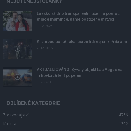
NEJČTENĚJŠÍ ČLÁNKY
Lazsko zřídilo transparentní účet na pomoc
mladé mamince, náhle postižené mrtvicí
14. 2. 2023
Krampuslauf přilákal tisíce lidí nejen z Příbrami
2. 12. 2016
AKTUALIZOVÁNO: Bývalý objekt Las Vegas na
Trhovkách lehl popelem
8. 7. 2023
OBLÍBENÉ KATEGORIE
Zpravodajství
4756
Kultura
1302