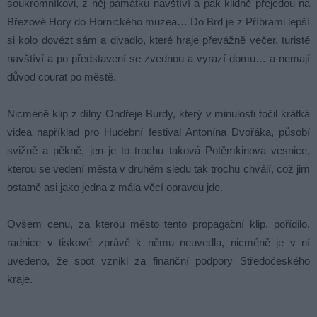
soukromníkovi, z něj památku navštíví a pak klidně přejedou na
Březové Hory do Hornického muzea… Do Brd je z Příbrami lepší
si kolo dovézt sám a divadlo, které hraje převážně večer, turisté
navštíví a po představení se zvednou a vyrazí domu… a nemají
důvod courat po městě.
Nicméně klip z dílny Ondřeje Burdy, který v minulosti točil krátká
videa například pro Hudební festival Antonína Dvořáka, působí
svižně a pěkně, jen je to trochu taková Potěmkinova vesnice,
kterou se vedení města v druhém sledu tak trochu chválí, což jim
ostatně asi jako jedna z mála věcí opravdu jde.
Ovšem cenu, za kterou město tento propagační klip, pořídilo,
radnice v tiskové zprávě k němu neuvedla, nicméně je v ní
uvedeno, že spot vznikl za finanční podpory Středočeského
kraje.
.