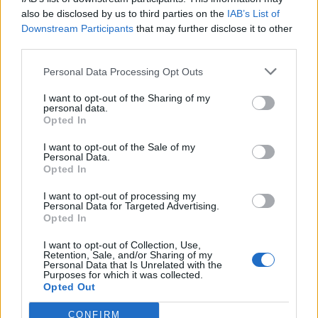
rodiče se poznali v Příbrami
ožije hornickými pohádkami
also be disclosed by us to third parties on the
IAB’s List of
Downstream Participants
that may further disclose it to other
third parties.
SOUVISEJÍCÍ ČLÁNKY
Personal Data Processing Opt Outs
VÍCE OD AUTORA
I want to opt-out of the Sharing of my
personal data.
Toxické slovo „toxický“ a proč už není
Opted In
důchodce důchodce
I want to opt-out of the Sale of my
Komentář
Personal Data.
Opted In
Příbram, ráj nejen sprejerů
I want to opt-out of processing my
Personal Data for Targeted Advertising.
Opted In
Komentář
I want to opt-out of Collection, Use,
Zastupitelé se kvůli vodě nedohodli.
Retention, Sale, and/or Sharing of my
Personal Data that Is Unrelated with the
Příbram zřejmě spěje k nucené správě
Purposes for which it was collected.
vodohospodářského majetku
Komentář
Opted Out
CONFIRM