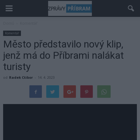
Domů
Komentář
Komentář
Město představilo nový klip,
jenž má do Příbrami nalákat
turisty
od
Radek Ctibor
-
14. 4. 2023