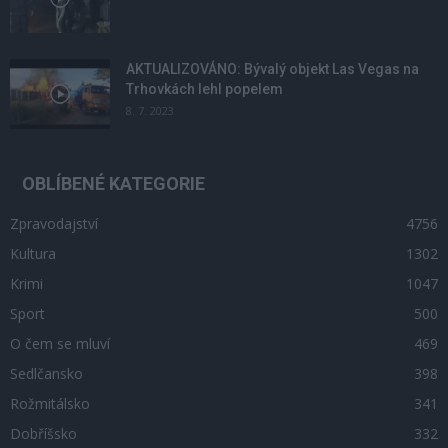
AKTUALIZOVÁNO: Bývalý objekt Las Vegas na
Trhovkách lehl popelem
8. 7. 2023
OBLÍBENÉ KATEGORIE
Zpravodajství
4756
Kultura
1302
Krimi
1047
Sport
500
O čem se mluví
469
Sedlčansko
398
Rožmitálsko
341
Dobříšsko
332