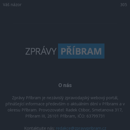
Váš názor
305
O nás
Zprávy Příbram je nezávislý zpravodajský webový portál,
přinášející informace především o aktuálním dění v Příbrami a v
okresu Příbram. Provozovatel: Radek Ctibor, Smetanova 317,
Příbram III, 26101 Příbram, IČO: 63799731
Kontaktujte nás:
redakce@zpravypribram.cz