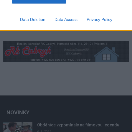
Data Deletion
Data Access
Privacy Policy
NOVINKY
Obděnice vzpomínaly na filmovou legendu
6. 8. 2026