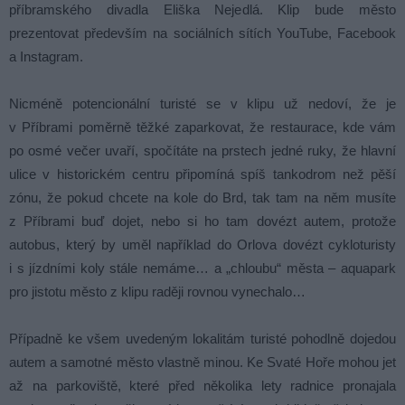
příbramského divadla Eliška Nejedlá. Klip bude město
prezentovat především na sociálních sítích YouTube, Facebook
a Instagram.
Nicméně potencionální turisté se v klipu už nedoví, že je
v Příbrami poměrně těžké zaparkovat, že restaurace, kde vám
po osmé večer uvaří, spočítáte na prstech jedné ruky, že hlavní
ulice v historickém centru připomíná spíš tankodrom než pěší
zónu, že pokud chcete na kole do Brd, tak tam na něm musíte
z Příbrami buď dojet, nebo si ho tam dovézt autem, protože
autobus, který by uměl například do Orlova dovézt cykloturisty
i s jízdními koly stále nemáme… a „chloubu“ města – aquapark
pro jistotu město z klipu raději rovnou vynechalo…
Případně ke všem uvedeným lokalitám turisté pohodlně dojedou
autem a samotné město vlastně minou. Ke Svaté Hoře mohou jet
až na parkoviště, které před několika lety radnice pronajala