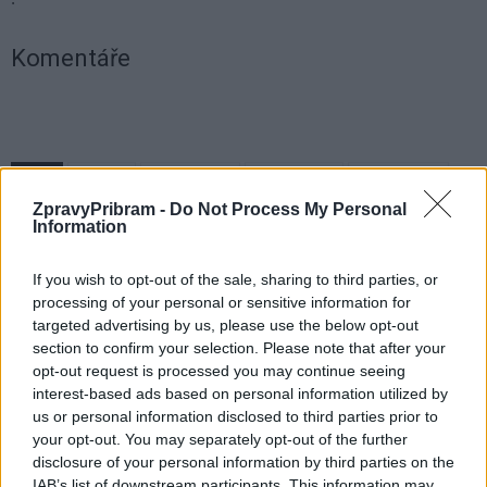
Komentáře
TAGY
autobus
cestovní ruch
cykloturistika
Eliška Nejedlá
klip
Ondřej Burda
Orlov
parkování
Potěmkinova vesnice
ZpravyPribram -
Do Not Process My Personal
Příbram
reklama
restaurace
turisté
vaření
večer
Information
If you wish to opt-out of the sale, sharing to third parties, or
processing of your personal or sensitive information for
targeted advertising by us, please use the below opt-out
section to confirm your selection. Please note that after your
opt-out request is processed you may continue seeing
interest-based ads based on personal information utilized by
us or personal information disclosed to third parties prior to
your opt-out. You may separately opt-out of the further
Předchozí článek
Následující článek
disclosure of your personal information by third parties on the
Petr Nárožný slaví 85 let, jeho
Tajuplné příbramské podzemí
IAB’s list of downstream participants. This information may