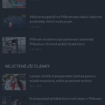
Většina koupališť na Příbramsku nabízí výborné
podmínky. Horší voda je jen...
4. 8. 2026
Příbram modernizuje parkovací automaty.
Přibudou i tři nové poblíž Svaté Hory
3. 8. 2026
NEJČTENĚJŠÍ ČLÁNKY
Lazsko zřídilo transparentní účet na pomoc
mladé mamince, náhle postižené mrtvicí
14. 2. 2023
Krampuslauf přilákal tisíce lidí nejen z Příbrami
2. 12. 2016