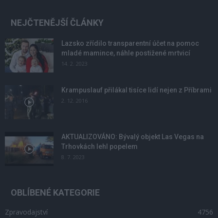
NEJČTENĚJŠÍ ČLÁNKY
Lazsko zřídilo transparentní účet na pomoc
mladé mamince, náhle postižené mrtvicí
14. 2. 2023
Krampuslauf přilákal tisíce lidí nejen z Příbrami
2. 12. 2016
AKTUALIZOVÁNO: Bývalý objekt Las Vegas na
Trhovkách lehl popelem
8. 7. 2023
OBLÍBENÉ KATEGORIE
Zpravodajství
4756