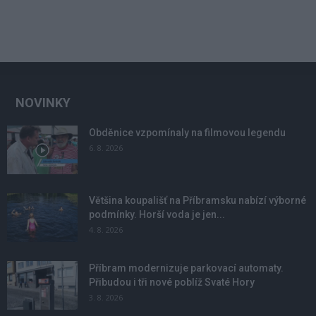
NOVINKY
Obděnice vzpomínaly na filmovou legendu
6. 8. 2026
Většina koupališť na Příbramsku nabízí výborné
podmínky. Horší voda je jen...
4. 8. 2026
Příbram modernizuje parkovací automaty.
Přibudou i tři nové poblíž Svaté Hory
3. 8. 2026