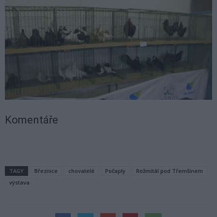
Komentáře
TAGY
Březnice
chovatelé
Počaply
Rožmitál pod Třemšínem
výstava