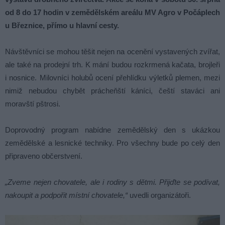
od 8 do 17 hodin v zemědělském areálu MV Agro v Počáplech
u Březnice, přímo u hlavní cesty.
Návštěvníci se mohou těšit nejen na ocenění vystavených zvířat,
ale také na prodejní trh. K mání budou rozkrmená kačata, brojleři
i nosnice. Milovníci holubů ocení přehlídku výletků plemen, mezi
nimiž nebudou chybět prácheňští káníci, čeští staváci ani
moravští pštrosi.
Doprovodný program nabídne zemědělský den s ukázkou
zemědělské a lesnické techniky. Pro všechny bude po celý den
připraveno občerstvení.
„Zveme nejen chovatele, ale i rodiny s dětmi. Přijďte se podívat,
nakoupit a podpořit místní chovatele,“
uvedli organizátoři.