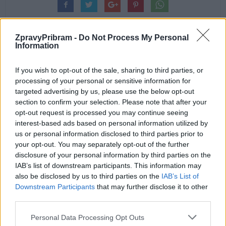
ZpravyPribram -
Do Not Process My Personal
Information
Předchozí článek
Následující článek
If you wish to opt-out of the sale, sharing to third parties, or
processing of your personal or sensitive information for
Kvalita vody na koupalištích na
Dobříš chystá první graffiti
targeted advertising by us, please use the below opt-out
Příbramsku: Většina lokalit je
workshop. Zájemci si vyzkouší
section to confirm your selection. Please note that after your
vhodná, problémy má Pilský
street art pod vedením
opt-out request is processed you may continue seeing
rybník
profesionála
interest-based ads based on personal information utilized by
us or personal information disclosed to third parties prior to
your opt-out. You may separately opt-out of the further
SOUVISEJÍCÍ ČLÁNKY
disclosure of your personal information by third parties on the
VÍCE OD AUTORA
IAB’s list of downstream participants. This information may
also be disclosed by us to third parties on the
IAB’s List of
Downstream Participants
that may further disclose it to other
Na zámku v Bukovanech tráví prázdniny
third parties.
přes 70 dětí. Příměstské tábory se konají
poprvé
Březnicko
Personal Data Processing Opt Outs