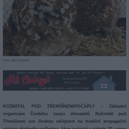
Foto: Aleš Haluska
ROŽMITÁL POD TŘEMŠÍNEM/POČÁPLY – Základní
organizace Českého svazu chovatelů Rožmitál pod
Třemšínem zve širokou veřejnost na tradiční propagační
výstavu drobného zvířectva. Akce se koná v sobotu 30. srpna