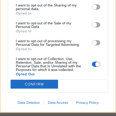
I want to opt-out of the Sharing of my
Rožmitálští hasiči sbírají ocenění
personal data.
i reprezentují město doma i v zahraničí
Opted In
Rožmitálsko
I want to opt-out of the Sale of my
Personal Data.
Rožmitálský zámek představí obrazy
Opted In
Ivana Bukovského. Vernisáž doplní
I want to opt-out of processing my
koncert i fotografická výstava
Kultura
Personal Data for Targeted Advertising.
Opted In
I want to opt-out of Collection, Use,
Retention, Sale, and/or Sharing of my
Personal Data that Is Unrelated with the
Purposes for which it was collected.
Opted Out
CONFIRM
Data Deletion
Data Access
Privacy Policy