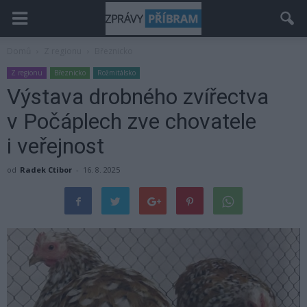
Domů
Z regionu
Březnicko
Z regionu
Březnicko
Rožmitálsko
Výstava drobného zvířectva
v Počáplech zve chovatele
i veřejnost
od
Radek Ctibor
-
16. 8. 2025