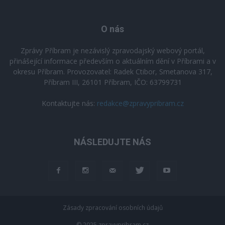
O nás
Zprávy Příbram je nezávislý zpravodajský webový portál,
přinášející informace především o aktuálním dění v Příbrami a v
okresu Příbram. Provozovatel: Radek Ctibor, Smetanova 317,
Příbram III, 26101 Příbram, IČO: 63799731
Kontaktujte nás:
redakce@zpravypribram.cz
NÁSLEDUJTE NÁS
Zásady zpracování osobních údajů
© 2025 zpravypribram.cz