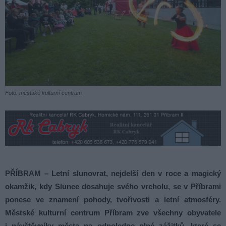
Foto: městské kulturní centrum
PŘÍBRAM – Letní slunovrat, nejdelší den v roce a magický
okamžik, kdy Slunce dosahuje svého vrcholu, se v Příbrami
ponese ve znamení pohody, tvořivosti a letní atmosféry.
Městské kulturní centrum Příbram zve všechny obyvatele
i návštěvníky města na odpoledne plné zážitků, které se