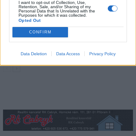
I want to opt-out of Collection, Use,
Retention, Sale, and/or Sharing of my
Festival hudby na zámku Dobříš sází na
Personal Data that Is Unrelated with the
Purposes for which it was collected.
jedinečnou atmosféru. Klasiku propojí
Opted Out
s dalšími žánry i rodinným programem
Dobříšsko
CONFIRM
Fesťáczek Presents poprvé míří do
Lesního divadla Skalka. Nabídne hudbu,
divadlo i tvořivé dílny
Kultura
Data Deletion
Data Access
Privacy Policy