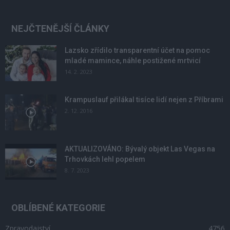
NEJČTENĚJŠÍ ČLÁNKY
Lazsko zřídilo transparentní účet na pomoc
mladé mamince, náhle postižené mrtvicí
14. 2. 2023
Krampuslauf přilákal tisíce lidí nejen z Příbrami
2. 12. 2016
AKTUALIZOVÁNO: Bývalý objekt Las Vegas na
Trhovkách lehl popelem
8. 7. 2023
OBLÍBENÉ KATEGORIE
Zpravodajství
4756