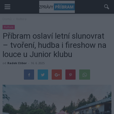
Domů
Kultura
Kultura
Příbram oslaví letní slunovrat
– tvoření, hudba i fireshow na
louce u Junior klubu
od
Radek Ctibor
-
16. 6. 2025