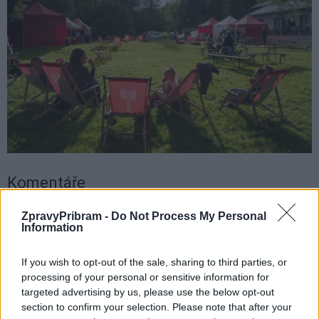
Komentáře
ZpravyPribram -
Do Not Process My Personal
Information
TAGY
Junior klub
městské kulturní centrum
Příbram
If you wish to opt-out of the sale, sharing to third parties, or
Vítání slunovratu
processing of your personal or sensitive information for
targeted advertising by us, please use the below opt-out
section to confirm your selection. Please note that after your