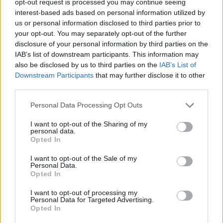
opt-out request is processed you may continue seeing
interest-based ads based on personal information utilized by
us or personal information disclosed to third parties prior to
your opt-out. You may separately opt-out of the further
disclosure of your personal information by third parties on the
IAB’s list of downstream participants. This information may
also be disclosed by us to third parties on the
IAB’s List of
Předchozí článek
Následující článek
Downstream Participants
that may further disclose it to other
Historický vůz i hospodský
Odehnal senzačně ovládl super
third parties.
orchestrion. Hornické muzeum
sprint v Příbrami, Štěrbová
Příbram obohatí své sbírky díky
potvrdila roli favoritky
Personal Data Processing Opt Outs
krajské podpoře
I want to opt-out of the Sharing of my
personal data.
Opted In
SOUVISEJÍCÍ ČLÁNKY
I want to opt-out of the Sale of my
VÍCE OD AUTORA
Personal Data.
Opted In
Dnes se v Příbrami otevře výstava
I want to opt-out of processing my
Personal Data for Targeted Advertising.
Rovnováha života. Vernisáž nabídne
Opted In
i hudební a básnický program
Kultura