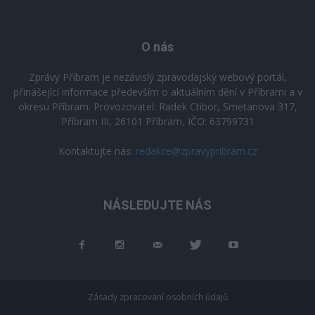
O nás
Zprávy Příbram je nezávislý zpravodajský webový portál,
přinášející informace především o aktuálním dění v Příbrami a v
okresu Příbram. Provozovatel: Radek Ctibor, Smetanova 317,
Příbram III, 26101 Příbram, IČO: 63799731
Kontaktujte nás:
redakce@zpravypribram.cz
NÁSLEDUJTE NÁS
Zásady zpracování osobních údajů