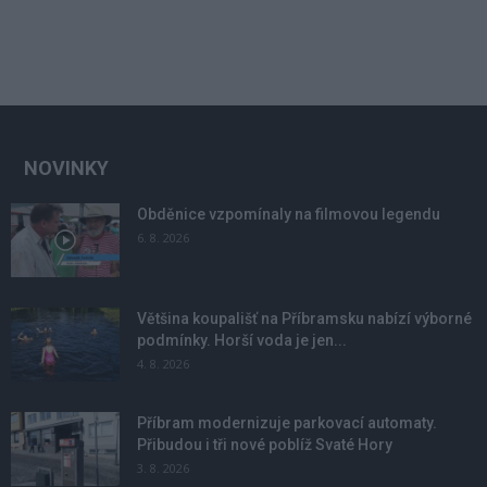
NOVINKY
Obděnice vzpomínaly na filmovou legendu
6. 8. 2026
Většina koupališť na Příbramsku nabízí výborné
podmínky. Horší voda je jen...
4. 8. 2026
Příbram modernizuje parkovací automaty.
Přibudou i tři nové poblíž Svaté Hory
3. 8. 2026